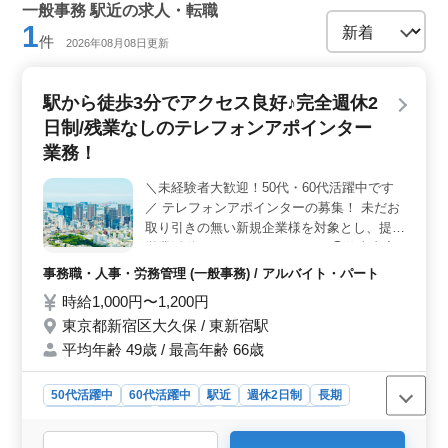
一般事務 駅近の求人・転職
1
件
2026年08月08日更新
駅から徒歩3分でアクセス良好♪完全週休2
日制/残業なしのテレフォンアポインター
業務！
＼未経験者大歓迎！50代・60代活躍中です
／ テレフォンアポインターの募集！ 未だお
取り引きの無い新規企業様を対象とし、提案
営業活動をしていただきます！ ◯仕事内容
◯ ・お電話での提案 ・メール送付 ・簡単な
事務職・人事・労務管理 (一般事務) / アルバイト・パート
入力作業 ◯ここが魅力◯ ・ノルマなし！難
時給1,000円〜1,200円
しいPC操作もありません！ ・入社後はマン
東京都新宿区大久保 / 東新宿駅
ツーマン指導あり！ ・アクセス良好＆残業
なしのため、プライベート充実！ ・社会保
平均年齢 49歳 / 最高年齢 66歳
険完備 ・定年制なし ・PC、社用携帯支給
まずは会ってみるだけ・・・それでもOK！
50代活躍中
60代活躍中
駅近
週休2日制
長期
お気軽にご応募ください♪
残業なし・少なめ
女性歓迎
アルバイト・パート
事務職・人事・労務管理