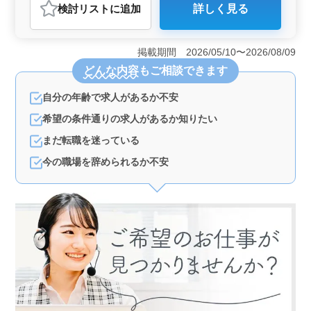
検討リスト
に追加
詳しく見る
おすすめポイント
＜アクセスの良さ＞ 東新宿駅から徒歩圏内という立地
で通勤が非常に便利です。アクセスが良く、日々のスト
掲載期間 2026/05/10〜2026/08/09
レスを減らし、仕事とプライベートのバランスを保ちや
どんな内容
もご相談できます
すくなります。 ＜働きやすい環境＞ 完全週休2日制
で、残業がないため、仕事後の時間を自由に使うことが
自分の年齢で求人があるか不安
できます。プライベートの時間を大切にしたい方に適し
ています。 ＜サポート体制＞ 未経験者も大歓迎
希望の条件通りの求人があるか知りたい
で、入社後はマンツーマンでの指導を行います。ノルマ
がなく、難しいPC操作もないため、安心してスタートで
まだ転職を迷っている
きます。
今の職場を辞められるか不安