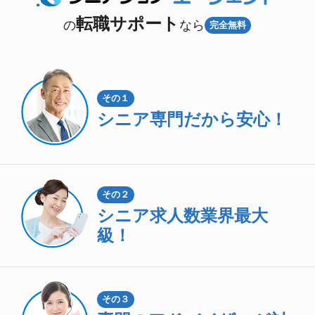
転職サポート
の
なら
完全無料
その１
シニア専門
だから安心！
その２
シニア求人数
業界最大
級！
その３