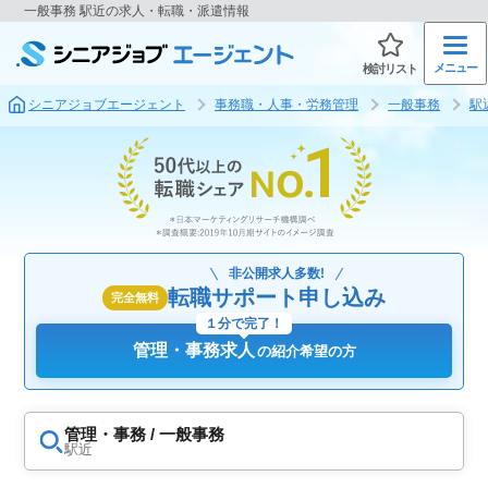
一般事務 駅近の求人・転職・派遣情報
メニュー
検討リスト
シニアジョブエージェント
事務職・人事・労務管理
一般事務
駅
非公開求人多数!
転職サポート申し込み
完全無料
１分で完了！
管理・事務求人
の紹介希望の方
管理・事務 / 一般事務
駅近