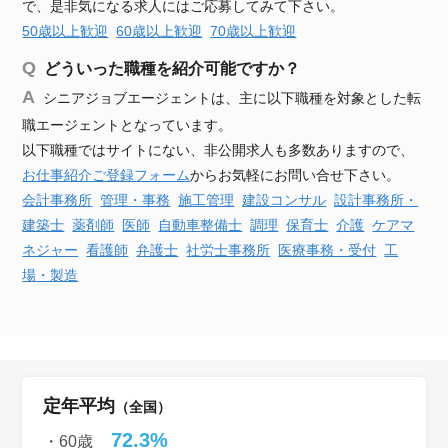
で、是非気になる求人にはご応募してみて下さい。
50歳以上歓迎
60歳以上歓迎
70歳以上歓迎
どういった職種を紹介可能ですか？
シニアジョブエージェントは、主に以下職種を対象とした転
職エージェントとなっています。
以下職種ではサイトにない、非公開求人も多数ありますので、
お仕事紹介ご登録フォーム
からお気軽にお問い合せ下さい。
会計事務所
管理・事務
施工管理
建設
コンサル
設計事務所・
建築士
薬剤師
医師
自動車
整備士
調理
保育士
介護
ケアマ
ネジャー
看護師
弁護士
社労士事務所
医療事務・受付
工
場・製造
定年平均
（全国）
72.3%
・60歳