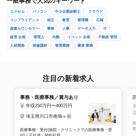
一般事務で人気のキーワード
エクセル
パソコン
中小企業診断士
クラウド
コンプライアンス
校正
教育
管理職
広報
産業カウンセラー
事務
人事
データ入力
IT
経営 企画
管理人
内勤
イベント 企画
不動産 管理
人材開発
研修講師
管理業務
審査 業務
注目の新着求人
事務・医療事務／賞与あり
年収250万円〜400万円
埼玉県川口市南鳩ヶ谷
業
医療事務・受付(病院・クリニックでの医療事務・受
付) / 正社員・契約社員