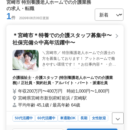
宮崎市 特別養護老人ホームでの介護業務
の求人・転職
1
件
2026年08月09日更新
＊宮崎市＊特養での介護スタッフ募集中〜
社保完備☆中高年活躍中〜
＼宮崎市／ 特別養護老人ホームで介護士の
方を募集しております！ アットホームで働
きやすい環境です！ ＊お仕事内容＊ ・介助
業務（食事介助、排泄介助など） ・レクリ
エーション ・リハビリテーションサポート
介護福祉士・介護スタッフ (特別養護老人ホームでの介護業
・書類作成、書類整理 ・サービス利用者の
務) / 正社員・契約社員・アルバイト・パート・派遣社員
家族との相談、助言 ＊ポイント＊ ・中高年
年収200万円〜400万円 時給1,000円〜1,800円
活躍中 ・交通費支給 ・社会保険完備 ・50
宮崎県宮崎市新別府町前浜 / 宮崎駅
代、60代の採用実績あり ・マイカー通勤可
平均年齢 45,1歳 / 最高年齢 64歳
能 培ってきた経験で若手を一緒に育ててい
きませんか？ 皆様のご応募お待ちしており
ます！ ＼まずはお気軽にお問い合わせくだ
50代活躍中
60代活躍中
車通勤OK
長期
女性歓迎
さい／
正社員
契約社員
派遣社員
アルバイト・パート