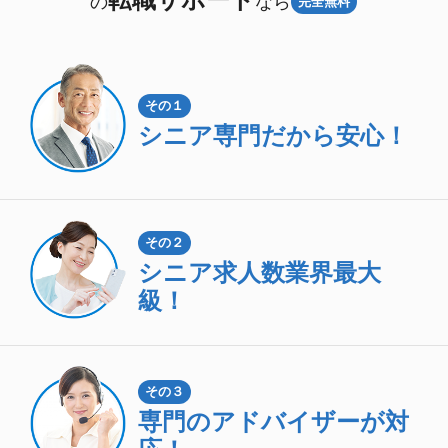
の
なら
完全無料
その１
シニア専門
だから安心！
その２
シニア求人数
業界最大
級！
その３
専門のアドバイザーが対