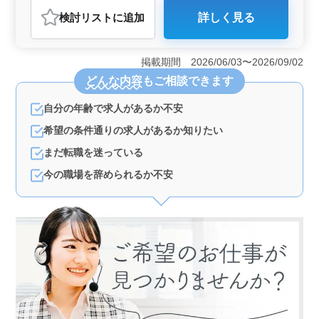
介護福祉士・介護スタッフ
検討リスト
に追加
詳しく見る
おすすめポイント
＜業務内容＞ 宮崎市の特別養護老人ホームで介護スタ
ッフ募集中。 アットホームな環境の中で、食事介助や
掲載期間 2026/06/03〜2026/09/02
レクリエーション、リハビリテーションサポートなど幅
どんな内容
もご相談できます
広い業務を行って頂きます。 ＜有資格者募集・マイ
カー通勤可能＞ 介護経験1年以上の方、ヘルパー2級以
自分の年齢で求人があるか不安
上の資格をお持ちの方を募集します 施設はマイカー通
勤も可能です。 ＜経験を活かす＞ 培ってきた経験
希望の条件通りの求人があるか知りたい
を活かし、若手スタッフの成長もサポートしません
か？ 高齢者の方々と共に働く、やりがいを感じられる
まだ転職を迷っている
仕事です。
今の職場を辞められるか不安