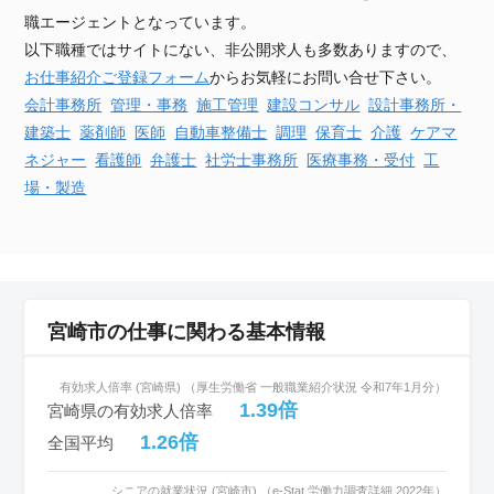
職エージェントとなっています。
以下職種ではサイトにない、非公開求人も多数ありますので、
お仕事紹介ご登録フォーム
からお気軽にお問い合せ下さい。
会計事務所
管理・事務
施工管理
建設
コンサル
設計事務所・
建築士
薬剤師
医師
自動車
整備士
調理
保育士
介護
ケアマ
ネジャー
看護師
弁護士
社労士事務所
医療事務・受付
工
場・製造
宮崎市の仕事に関わる基本情報
有効求人倍率 (宮崎県) （厚生労働省 一般職業紹介状況 令和7年1月分）
1.39倍
宮崎県の有効求人倍率
1.26倍
全国平均
シニアの就業状況 (宮崎市) （e-Stat 労働力調査詳細 2022年）