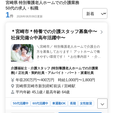
宮崎県 特別養護老人ホームでの介護業務
50代の求人・転職
1
件
2026年08月09日更新
＊宮崎市＊特養での介護スタッフ募集中〜
社保完備☆中高年活躍中〜
＼宮崎市／ 特別養護老人ホームで介護士の
方を募集しております！ アットホームで働
きやすい環境です！ ＊お仕事内容＊ ・介助
業務（食事介助、排泄介助など） ・レクリ
エーション ・リハビリテーションサポート
介護福祉士・介護スタッフ (特別養護老人ホームでの介護業
・書類作成、書類整理 ・サービス利用者の
務) / 正社員・契約社員・アルバイト・パート・派遣社員
家族との相談、助言 ＊ポイント＊ ・中高年
年収200万円〜400万円 時給1,000円〜1,800円
活躍中 ・交通費支給 ・社会保険完備 ・50
宮崎県宮崎市新別府町前浜 / 宮崎駅
代、60代の採用実績あり ・マイカー通勤可
平均年齢 45,1歳 / 最高年齢 64歳
能 培ってきた経験で若手を一緒に育ててい
きませんか？ 皆様のご応募お待ちしており
ます！ ＼まずはお気軽にお問い合わせくだ
50代活躍中
60代活躍中
車通勤OK
長期
女性歓迎
さい／
正社員
契約社員
派遣社員
アルバイト・パート