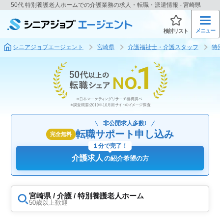
50代 特別養護老人ホームでの介護業務の求人・転職・派遣情報 - 宮崎県
メニュー
検討リスト
シニアジョブエージェント
宮崎県
介護福祉士・介護スタッフ
特
非公開求人多数!
転職サポート申し込み
完全無料
１分で完了！
介護求人
の紹介希望の方
宮崎県 / 介護 / 特別養護老人ホーム
50歳以上歓迎