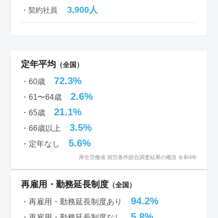
3,900人
・契約社員
定年平均
（全国）
72.3%
・60歳
2.6%
・61〜64歳
21.1%
・65歳
3.5%
・66歳以上
5.6%
・定年なし
厚生労働省 就労条件総合調査結果の概況 令和4年
再雇用・勤務延長制度
（全国）
94.2%
・再雇用・勤務延長制度あり
5.8%
・再雇用・勤務延長制度なし