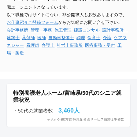
職エージェントとなっています。
以下職種ではサイトにない、非公開求人も多数ありますので、
お仕事紹介ご登録フォーム
からお気軽にお問い合せ下さい。
会計事務所
管理・事務
施工管理
建設
コンサル
設計事務所・
建築士
薬剤師
医師
自動車
整備士
調理
保育士
介護
ケアマ
ネジャー
看護師
弁護士
社労士事務所
医療事務・受付
工
場・製造
特別養護老人ホーム/宮崎県/50代のシニア就
業状況
3,460人
・50代の就業者数
e-Stat 令和2年国勢調査 介護サービス職業従事者数