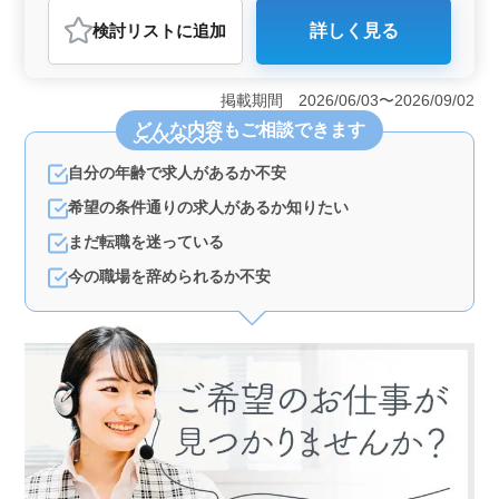
介護福祉士・介護スタッフ
検討リスト
に追加
詳しく見る
おすすめポイント
＜業務内容＞ 宮崎市の特別養護老人ホームで介護スタ
ッフ募集中。 アットホームな環境の中で、食事介助や
掲載期間 2026/06/03〜2026/09/02
レクリエーション、リハビリテーションサポートなど幅
どんな内容
もご相談できます
広い業務を行って頂きます。 ＜有資格者募集・マイ
カー通勤可能＞ 介護経験1年以上の方、ヘルパー2級以
自分の年齢で求人があるか不安
上の資格をお持ちの方を募集します 施設はマイカー通
勤も可能です。 ＜経験を活かす＞ 培ってきた経験
希望の条件通りの求人があるか知りたい
を活かし、若手スタッフの成長もサポートしません
か？ 高齢者の方々と共に働く、やりがいを感じられる
まだ転職を迷っている
仕事です。
今の職場を辞められるか不安