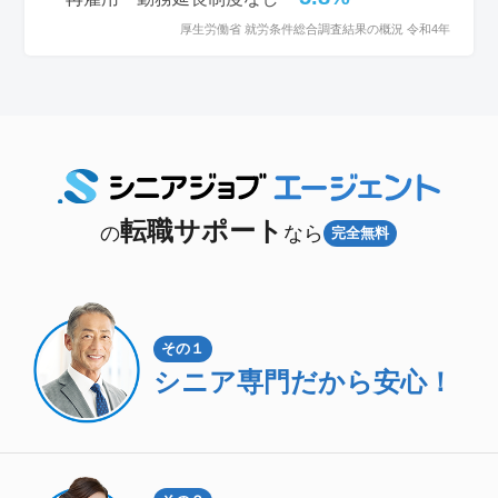
厚生労働省 就労条件総合調査結果の概況 令和4年
転職サポート
の
なら
完全無料
その１
シニア専門
だから安心！