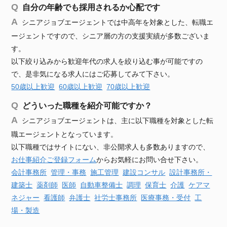
自分の年齢でも採用されるか心配です
シニアジョブエージェントでは中高年を対象とした、転職エ
ージェントですので、シニア層の方の支援実績が多数ございま
す。
以下絞り込みから歓迎年代の求人を絞り込む事が可能ですの
で、是非気になる求人にはご応募してみて下さい。
50歳以上歓迎
60歳以上歓迎
70歳以上歓迎
どういった職種を紹介可能ですか？
シニアジョブエージェントは、主に以下職種を対象とした転
職エージェントとなっています。
以下職種ではサイトにない、非公開求人も多数ありますので、
お仕事紹介ご登録フォーム
からお気軽にお問い合せ下さい。
会計事務所
管理・事務
施工管理
建設
コンサル
設計事務所・
建築士
薬剤師
医師
自動車
整備士
調理
保育士
介護
ケアマ
ネジャー
看護師
弁護士
社労士事務所
医療事務・受付
工
場・製造