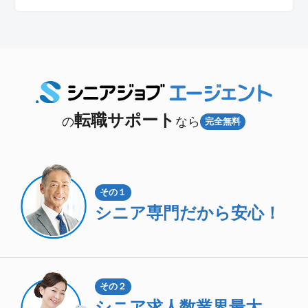
転職サポート
の
なら
完全無料
その１
シニア専門
だから安心！
その２
シニア求人数
業界最大