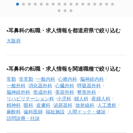
耳鼻科の転職・求人情報を都道府県で絞り込む
大阪府
耳鼻科の転職・求人情報を関連職種で絞り込む
常勤
非常勤
一般内科
心療内科
脳神経内科
一般外科
消化器外科
心臓外科
呼吸器外科
脳神経外科
形成外科
美容外科
整形外科
リハビリテーション科
小児科
婦人科
産婦人科
精神科
眼科
皮膚科
泌尿器科
放射線科
人工透析
麻酔科
歯科医師
福祉施設
人間ドック・健診
訪問診療・往診