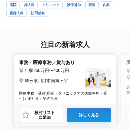
病院
婦人科
クリニック
診療補助
眼科
内科
産婦人科
訪問歯科
注目の新着求人
事務・医療事務／賞与あり
年収250万円〜400万円
埼玉県川口市南鳩ヶ谷
業
医療事務・受付(病院・クリニックでの医療事務・受
付) / 正社員・契約社員
検討リスト
詳しく見る
に追加