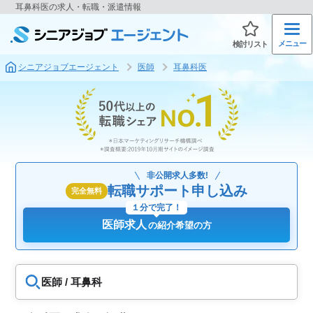
耳鼻科医の求人・転職・派遣情報
メニュー
検討リスト
シニアジョブエージェント
医師
耳鼻科医
非公開求人多数!
転職サポート申し込み
完全無料
１分で完了！
医師求人
の紹介希望の方
医師 / 耳鼻科