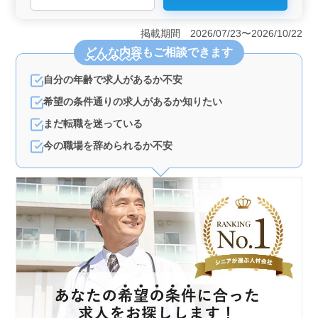
年以上の医師を求めています。専門知識を活かし、外来
での診療や検査、処置をお願いします。 ＜女性も歓
掲載期間 2026/07/23〜2026/10/22
迎される環境＞ 週休2日制で残業も少なめの職場です。
どんな内容
もご相談できます
女性も活躍されており、働きやすさが確保されていま
す。 ＜良好な福利厚生とキャリア継続支援＞ 年収
自分の年齢で求人があるか不安
1000万円以上の高収入に加え、全額支給の通勤手当や雇
用・労災・健康・厚生の福利厚生が整っています。
希望の条件通りの求人があるか知りたい
まだ転職を迷っている
今の職場を辞められるか不安