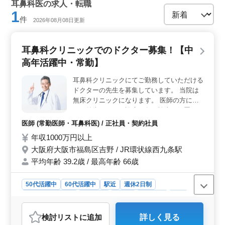
耳鼻科医の求人・転職
1
件
2026年08月08日更新
耳鼻科クリニックでのドクター募集！【中
高年活躍中・常勤】
耳鼻科クリニックにてご勤務していただける
ドクターの先生を募集しています。 当院は
無床クリニックになります。 医師の方に
は、外来における診療・各種検査・処置など
をお願いしております。 夜間当直：無し
医師 (常勤医師・耳鼻科医) / 正社員・契約社員
年収1000万円以上
大阪府大阪市福島区吉野 / JR環状線西九条駅
平均年齢 39.2歳 / 最高年齢 66歳
50代活躍中
60代活躍中
駅近
週休2日制
残業なし・少なめ
女性歓迎
正社員
契約社員
医師
おすすめポイント
検討リスト
に追加
詳しく見る
＜専門性を活かすクリニックでの募集＞ 耳鼻科経験10