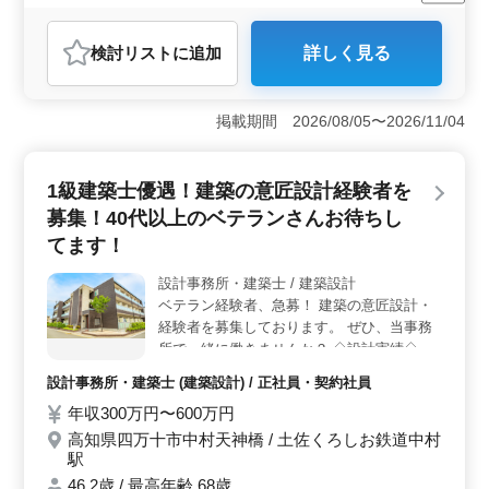
契約社員
設計事務所・建築士
おすすめポイント
検討リスト
に追加
詳しく見る
＜経験と資格を活かせる職場＞ 2級建築士以上の資格を
持ち、建築設計業務の経験が6年以上ある方を対象として
います。資格手当も支給されるため、これまでのキャリ
掲載期間 2026/08/05〜2026/11/04
アを最大限に活かせます。CADの操作経験も求められて
おり、技術的なスキルを活用できる環境です。 ＜働
きやすい勤務体制＞ 週5〜6日の勤務で、土日祝日は基
1級建築士優遇！建築の意匠設計経験者を
本的に休みです。土曜日は隔週での勤務となり、長期休
暇も充実しています。月平均20時間の残業時間も比較的
募集！40代以上のベテランさんお待ちし
少なく、ワークライフバランスを保ちながら働ける職場
てます！
です。 ＜豊富な福利厚生＞ 交通費全額支給や無料
駐車場の完備に加え、社会保険も完備されています。長
設計事務所・建築士 / 建築設計
期勤務を見据えている方には安心の環境です。50代以上
ベテラン経験者、急募！ 建築の意匠設計・
のスタッフが多く活躍しており、同年代の仲間とともに
経験者を募集しております。 ぜひ、当事務
働くことができます。
所で一緒に働きませんか？ ◇設計実績◇ 公
共施設・教育施設・医療・福祉施設 など ◇
設計事務所・建築士 (建築設計) / 正社員・契約社員
業務内容◇ ・施主打ち合わせ、現地調査、
年収300万円〜600万円
プランニング ・基本設計、実施設計、積算
・確認申請、各種書類作成、施工会社選定、
高知県四万十市中村天神橋 / 土佐くろしお鉄道中村
駅
設計監理 等 ・CAD操作あり ◇交通費支給
◇1級建築士優遇 ◇土日祝休み 40代以上の
46.2歳 / 最高年齢 68歳