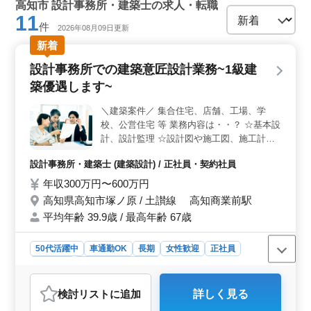
高知市 設計事務所・建築士の求人・転職
11
件
2026年08月09日更新
新着
設計事務所での建築意匠設計業務~1級建
築優遇します~
＼建築案件／ 集合住宅、店舗、工場、学
校、公営住宅 等 業務内容は・・？ ☆基本設
計、設計監理 ☆設計図や施工図、施工計画
書のチェック ☆工事全般の確認作業 等 ☆打
設計事務所・建築士 (建築設計) / 正社員・契約社員
ち合わせ、現場調査業務 ☆CAD操作 ポイン
トは・・？ ☆作業着支給 ☆交通費支給 ☆資
年収300万円〜600万円
格手当支給 ☆車通勤可能 1級建築士の方条
高知県高知市塚ノ原 / 土讃線 高知商業前駅
件面優遇致します♪ 女性の方も歓迎！年齢よ
平均年齢 39.9歳 / 最高年齢 67歳
りも経験のある方募集しております！ お気
軽にお問い合わせください♪
50代活躍中
車通勤OK
長期
女性歓迎
正社員
契約社員
設計事務所・建築士
おすすめポイント
検討リスト
に追加
詳しく見る
＜仕事内容の魅力＞ 高知県高知市での建築意匠設計業