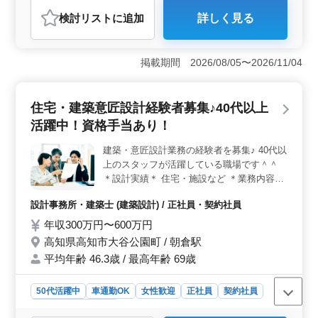
おすすめポイント
検討リスト
に追加
詳しく見る
＜働きやすい環境＞ 土日祝休み＆週休2日制で、プライ
ベートの充実も図れます。また、高知市みづきのアクセ
スの良い場所に位置し、車通勤も可能です。作業着や交
掲載期間 2026/08/05〜2026/11/04
通費も支給され、快適な環境が整っています。 ＜豊
富な経験活かせる＞ 建築の意匠設計経験者には、幅広
い案件に携わるチャンスがあります。住宅から公共施設
住宅・建築意匠設計経験者募集♪40代以上
までの設計実績が豊富で、プランニングから施工監理ま
で、経験を存分に活かせます。 ＜多様な年代の仲間
活躍中！資格手当あり！
たち＞ 20代から60代まで幅広い世代のスタッフが在籍
しており、意見交換や刺激のある職場です。ベテランの
建築・意匠設計業務の経験者を募集♪ 40代以
方々も活躍中で、経験を共有しながら成長できます。楽
上のスタッフが活躍している職場です＾＾
しく刺激的な設計事務所で、新たな挑戦をお待ちしてい
＊設計実績＊ 住宅・施設など ＊業務内容＊
ます。
・施主打ち合わせ、現地調査、プランニング
設計事務所・建築士 (建築設計) / 正社員・契約社員
・基本設計、実施設計、積算 ・確認申請、
各種書類作成、施工会社選定、設計監理 等
年収300万円〜600万円
・CAD操作あり ◯交通費支給 ◯車通勤可 ◯
高知県高知市大谷公園町 / 朝倉駅
資格手当あり！ 皆様のご応募、心よりお待
平均年齢 46.3歳 / 最高年齢 69歳
ちしております＾＾
50代活躍中
車通勤OK
女性歓迎
正社員
契約社員
設計事務所・建築士