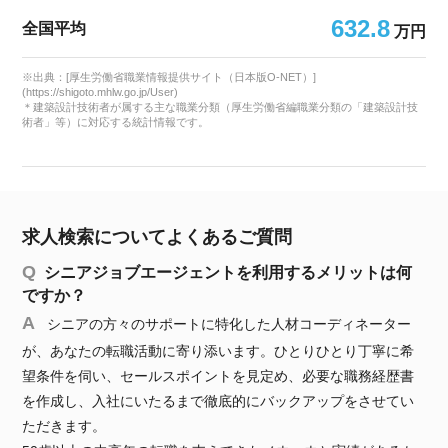
632.8
全国平均
万円
※出典：[厚生労働省職業情報提供サイト（日本版O-NET）]
(https://shigoto.mhlw.go.jp/User)
＊建築設計技術者が属する主な職業分類（厚生労働省編職業分類の「建築設計技
術者」等）に対応する統計情報です。
求人検索についてよくあるご質問
シニアジョブエージェントを利用するメリットは何
ですか？
シニアの方々のサポートに特化した人材コーディネーター
が、あなたの転職活動に寄り添います。ひとりひとり丁寧に希
望条件を伺い、セールスポイントを見定め、必要な職務経歴書
を作成し、入社にいたるまで徹底的にバックアップをさせてい
ただきます。