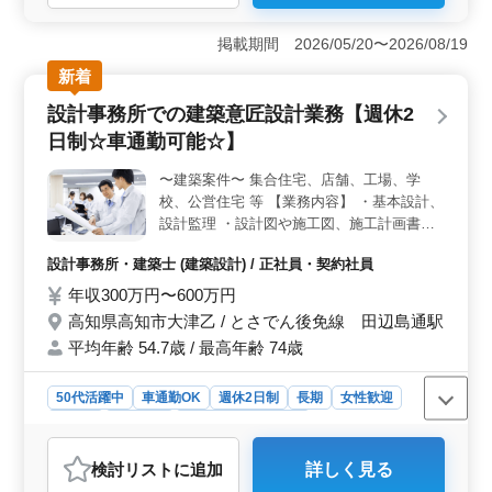
に携われます。集合住宅や店舗、工場、学校、公営住宅
など様々な建築プロジェクトに参加し、基本設計から設
掲載期間 2026/05/20〜2026/08/19
計監理、現場調査まで幅広い業務を担当します。経験豊
富な方々が活躍できる環境です。 ＜働きやすさのポ
新着
イント＞ 車通勤が可能で、無料駐車場を完備していま
設計事務所での建築意匠設計業務【週休2
す。交通費や作業着、資格手当の支給があり、快適な労
働環境が整っています。女性の方も歓迎され、1級建築士
日制☆車通勤可能☆】
の方は条件面で優遇されます。 ＜応募要件＞ 2級建
築士以上の資格をお持ちで、建築設計業務の経験が6年以
〜建築案件〜 集合住宅、店舗、工場、学
上ある方を募集しています。CAD経験者であれば種類は
校、公営住宅 等 【業務内容】 ・基本設計、
問いません。経験を活かして新しい環境で活躍したい
設計監理 ・設計図や施工図、施工計画書の
方々のご応募をお待ちしています。
チェック ・工事全般の確認作業 等 ・打ち合
設計事務所・建築士 (建築設計) / 正社員・契約社員
わせ、現場調査業務 ・CAD操作 【備考】 ・
作業着支給 ・交通費支給 ・資格手当支給 ・
年収300万円〜600万円
車通勤可能 ・週休2日制 ◯1級建築士の方・
高知県高知市大津乙 / とさでん後免線 田辺島通駅
女性の方も歓迎 ◯年齢よりも経験のある方
平均年齢 54.7歳 / 最高年齢 74歳
募集しております ◯お気軽にお問い合わせ
ください♪
50代活躍中
車通勤OK
週休2日制
長期
女性歓迎
正社員
契約社員
設計事務所・建築士
おすすめポイント
検討リスト
に追加
詳しく見る
＜仕事内容の魅力＞ 高知市大津乙での建築意匠設計業