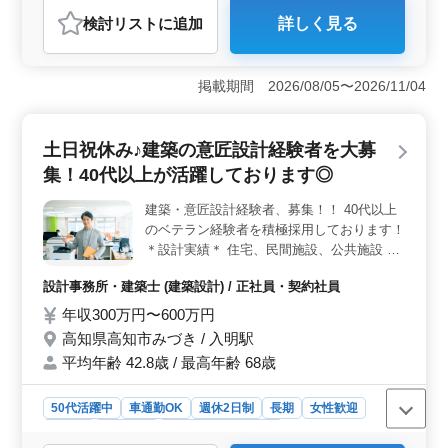
おすすめポイント
検討リスト
に追加
詳しく見る
＜充実した休日制度＞ この求人は土日祝が休みで、年
間休日124日と充実した休日制度が整っています。プライ
ベートの時間を大切にしたい方や家族との時間をしっか
掲載期間 2026/08/05〜2026/11/04
り確保したい方にとって、大変魅力的な環境です。
＜経験者に嬉しい待遇＞ 40代以上の建築・意匠設計経
験者を募集しており、経験を活かせる環境です。年収は
土日祝休み♪建築の意匠設計経験者を大募
300万円から600万円と幅広く、キャリアに応じた評価が
期待できます。交通費全額支給や作業着の支給もあり、
集！40代以上が活躍しております◎
働く環境が整っています。 ＜安心の福利厚生＞ 正
社員・契約社員ともに雇用、労災、健康、厚生年金の各
建築・意匠設計経験者、募集！！ 40代以上
種保険が完備されており、安心して働くことができま
のベテラン経験者を積極採用しております！
す。また、平均年齢45.2歳と落ち着いた職場環境で、50
＊設計実績＊ 住宅、民間施設、公共施設 等
代以上も活躍中です。
＊業務内容＊ ・施主打ち合わせ、現地調
設計事務所・建築士 (建築設計) / 正社員・契約社員
査、プランニング ・基本設計、実施設計、
積算 ・確認申請、各種書類作成、施工会社
年収300万円〜600万円
選定、設計監理 等 ・CAD操作あり 交通費支
高知県高知市みづき / 入明駅
給◎ 作業着支給◎ 車通勤可◎ 土日祝休み◎
平均年齢 42.8歳 / 最高年齢 68歳
20代〜60代のスタッフが在籍中です。 楽し
い設計事務所です。ぜひご応募ください！
50代活躍中
車通勤OK
週休2日制
長期
女性歓迎
正社員
契約社員
設計事務所・建築士