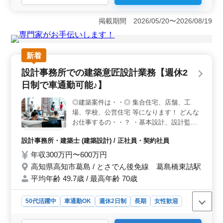
務は、週休2日制で車通勤可能な環境です。集合住宅や店
舗、工場、学校、公営住宅など多彩な案件に携わり、基
掲載期間 2026/05/20〜2026/08/19
本設計から設計監理、現場調査まで幅広い業務を経験で
きます。 ＜働きやすさのポイント＞ 週休2日制でメ
リハリをつけた働き方ができ、車通勤が可能です。作業
着や交通費、資格手当の支給があり、福利厚生も充実し
新着
ています。1級建築士の方や女性の方も歓迎され、経験を
設計事務所での建築意匠設計業務【週休2
活かして活躍できる環境です。 ＜応募要件＞ 2級建
築士以上の資格をお持ちで、建築設計業務の経験が6年以
日制で車通勤可能♪】
上ある方を募集しています。CAD経験者であれば種類は
問いません。経験豊富な方々のご応募をお待ちしていま
◎建築案件は・・◎ 集合住宅、店舗、工
す。
場、学校、公営住宅 等になります！ どんな
お仕事するの・・？ ・基本設計、設計監理
・設計図や施工図、施工計画書のチェック
設計事務所・建築士 (建築設計) / 正社員・契約社員
・工事全般の確認作業 等 ・打ち合わせ、現
場調査業務 ・CAD操作 このようなお仕事を
年収300万円〜600万円
して頂きます☆ ポイントは・・？ ・作業着
高知県高知市葛島 / とさでん後免線 葛島橋東詰駅
支給 ・交通費支給 ・資格手当支給 ・週休2
平均年齢 49.7歳 / 最高年齢 70歳
日制 ・車通勤可能 車通勤可能なので通いや
すい環境になってます♪ 1級建築士の方条件
50代活躍中
車通勤OK
週休2日制
長期
女性歓迎
面優遇致します！女性の方も歓迎致します☆
年齢よりも経験のある方募集しています＼＾
正社員
契約社員
設計事務所・建築士
＾／♪ お気軽にお問い合わせください♪