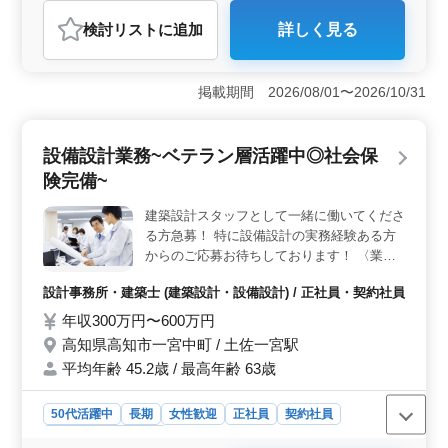
おすすめポイント
検討リスト
に追加
詳しく見る
＜職務内容＞ この求人では、電気設備設計を中心に多
岐にわたる業務を担当し、技術力を活かして仕事に取り
組むことができます。案件は公共施設や住宅が中心で、
掲載期間 2026/08/01〜2026/10/31
実務経験が豊富な方にとっては、スキルをさらに発展さ
せる絶好の環境です。 ＜職場環境＞ 週5日の勤務
で、社会保険も完備されており、働きやすい環境が整っ
設備設計業務~ベテラン層活躍中◎社会保
ています。無料の駐車場が利用できるため、マイカーで
の通勤が可能です。 ＜ワークライフバランス＞ 休
険完備~
日は土日祝に加えて夏季休業、年末年始、GW休暇などが
あり、プライベートとのバランスを保ちやすいです。月
建築設計スタッフとして一緒に働いてくださ
平均の残業時間は20時間と比較的少なめです。
る方急募！ 特に設備設計の実務経験ある方
からのご応募お待ちしております！ 〈業務
内容〉 ・設備設計業務（電気設備設計） ・
設計事務所・建築士 (建築設計・設備設計) / 正社員・契約社員
案件：ビルや共同住宅の配線電気工事 ・施
主様等との打ち合わせ業務 ・現地調査業務
年収300万円〜600万円
・基本設計/実施設計業務 ・見積もり作成及
高知県高知市一宮中町 / 土佐一宮駅
び積算業務 ・引き渡し業務 〈備考〉 ・ 作
平均年齢 45.2歳 / 最高年齢 63歳
業着支給 ・ 交通費支給 ・資格手当支給
(資格取得を応援します！) ＊40代以上のベテ
50代活躍中
長期
女性歓迎
正社員
契約社員
ラン経験者の方も活躍中！条件面優遇いたし
ます ☆ お気軽にお問い合わせ下さい！ ご
設計事務所・建築士