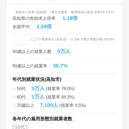
有効求人倍率 (高知県) （厚生労働省 一般職業紹介状況 令和7年1月分）
1.18倍
高知県の有効求人倍率
1.26倍
全国平均
シニアの就業状況 (高知市) （e-Stat 労働力調査詳細 2022年）
5万人
50歳以上の就業人数
36.7%
50歳以上の就業率
年代別就業状況(高知市)
3万人
・50代
(就業率 78.0%)
1万人
・60代
(就業率 44.3%)
7,100人
・70歳以上
(就業率 9.5%)
各年代の雇用形態別就業者数
[ 50代 ]