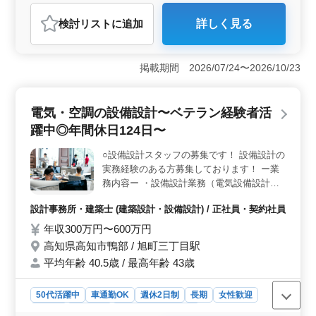
ださい☆
おすすめポイント
検討リスト
に追加
詳しく見る
＜求人のポイント＞ 高知県高知市朝倉丙に拠点を置く
建築設計会社では、40代以上の経験豊富な意匠設計業務
の人材を募集しています。マイカー通勤可能で、ベテラ
掲載期間 2026/07/24〜2026/10/23
ン層の方も歓迎される環境です。 ＜業務内容＞ 一
般住宅や各種施設、オフィスビルなどの意匠設計業務を
担当します。具体的な業務内容には、施主との打ち合わ
電気・空調の設備設計〜ベテラン経験者活
せや現地調査、プランニング、基本設計から実施設計、
積算、確認申請、各種書類作成、施工会社選定、設計監
躍中◎年間休日124日〜
理などが含まれます。CAD操作も必要です。 ＜特徴
＞ 40代以上のベテラン経験者が活躍中であり、1級建築
○設備設計スタッフの募集です！ 設備設計の
士をお持ちの方は特に優遇されます。マイカー通勤が可
実務経験のある方募集しております！ ー業
能で、無料駐車場もあります。また、交通費支給や資格
務内容ー ・設備設計業務（電気設備設計メ
手当などの福利厚生も充実しています。
イン） ・案件：ビルや共同住宅の空調設備
設計事務所・建築士 (建築設計・設備設計) / 正社員・契約社員
に付随する電気設備 ・施主様等との打ち合
わせ業務 ・現地調査業務 ・基本設計/実施設
年収300万円〜600万円
計業務 ・見積もりや積算業務 ・引き渡し業
高知県高知市鴨部 / 旭町三丁目駅
務 ＋備考＋ ・年間休日124日！土日祝休
平均年齢 40.5歳 / 最高年齢 43歳
み！ ・マイカー通勤可能(無料駐車場有)
★40代以上のベテラン設備設計経験者も活
50代活躍中
車通勤OK
週休2日制
長期
女性歓迎
躍中! ★まずはお気軽にご応募ください！
正社員
契約社員
設計事務所・建築士