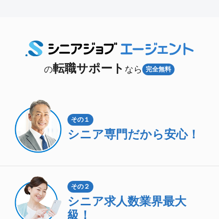
転職サポート
の
なら
完全無料
その１
シニア専門
だから安心！
その２
シニア求人数
業界最大
級！