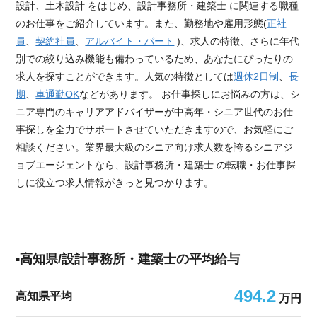
設計、土木設計 をはじめ、設計事務所・建築士 に関連する職種
のお仕事をご紹介しています。また、勤務地や雇用形態(
正社
員
、
契約社員
、
アルバイト・パート
)、求人の特徴、さらに年代
別での絞り込み機能も備わっているため、あなたにぴったりの
求人を探すことができます。人気の特徴としては
週休2日制
、
長
期
、
車通勤OK
などがあります。 お仕事探しにお悩みの方は、シ
ニア専門のキャリアアドバイザーが中高年・シニア世代のお仕
事探しを全力でサポートさせていただきますので、お気軽にご
相談ください。業界最大級のシニア向け求人数を誇るシニアジ
ョブエージェントなら、設計事務所・建築士 の転職・お仕事探
しに役立つ求人情報がきっと見つかります。
高知県/設計事務所・建築士の平均給与
494.2
高知県平均
万円