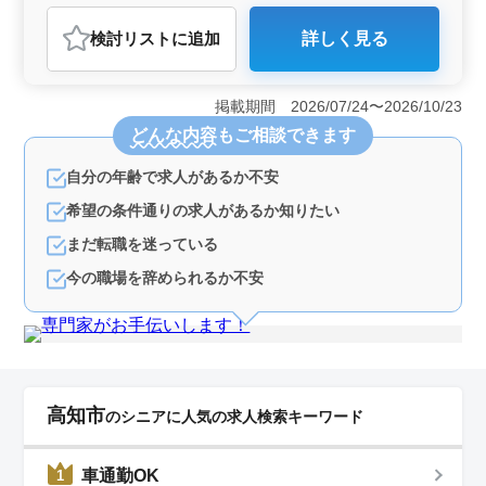
おすすめポイント
検討リスト
に追加
詳しく見る
＜求人のポイント＞ 高知市鴨部に拠点を構える建築設
計事務所では、電気・空調の設備設計における経験豊富
な人材を募集しています。この求人は、年間休日124日と
掲載期間 2026/07/24〜2026/10/23
いう働きやすい環境で、設備設計業務に携わりたい方に
どんな内容
もご相談できます
最適です。 ＜業務内容＞ 主に電気設備設計をメイ
ンとして、ビルや共同住宅の空調設備に付随する設備設
自分の年齢で求人があるか不安
計業務が行われます。施主との打ち合わせや現地調査、
基本設計から引き渡し業務まで、設計プロセス全般に携
希望の条件通りの求人があるか知りたい
わることができます。 ＜特徴＞ 求められる資格と
して、普通自動車運転免許と設備設計1級建築士が必要で
まだ転職を迷っている
す。2級管工事施行管理技士以上をお持ちの方は尚可とさ
今の職場を辞められるか不安
れています。また、設備設計業務経験が6年以上ある方や
CAD経験者が歓迎され、マイカー通勤が可能で無料駐車
場も完備されています。
高知市
のシニアに人気の求人検索キーワード
車通勤OK
1