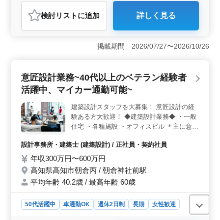
応募お待ちしております♪
おすすめポイント
検討リスト
に追加
詳しく見る
＜ベテランの活躍サポート＞ 経験豊富な方々が、自身
の専門知識と技術を活かし、業務に取り組める環境を提
供しています。ベテラン層の経験を重視し、条件面も優
掲載期間 2026/07/27〜2026/10/26
遇しています。特に設備設計の実務経験が豊富な方から
のご応募を歓迎しています。 ＜社会保険完備＞ 安
心して働ける環境を整えています。社会保険完備によ
意匠設計業務~40代以上のベテラン経験者
り、健康面や労災面でもサポートします。また、資格取
得を応援する制度もありますので、スキルアップを目指
活躍中、マイカー通勤可能~
す方にも最適な環境です。 ＜設備設計業務の魅力
＞ 建築設計スタッフとして、ビルや共同住宅などの配
建築設計スタッフを大募集！ 意匠設計の経
線電気工事の設備設計業務に携われます。施主様との打
験ある方大歓迎！ ◆建築設計業務◆ ・一般
ち合わせから引き渡し業務まで幅広く担当し、プロジェ
住宅 ・各種施設 ・オフィスビル ＊主に意匠
クト全体に貢献できます。
設計業務をお任せ予定です 【業務内容】 ・
設計事務所・建築士 (建築設計) / 正社員・契約社員
施主打ち合わせ、現地調査、プランニング
・基本設計、実施設計、積算 ・確認申請、
年収300万円〜600万円
各種書類作成、施工会社選定、設計監理 等
高知県高知市朝倉丙 / 朝倉神社前駅
・CAD操作あり ＋備考＋ 作業着支給 交
平均年齢 40.2歳 / 最高年齢 60歳
通費支給 資格手当支給 ＊40代以上のベテ
ラン層の方歓迎 ＊1級建築士をお持ちの方
50代活躍中
車通勤OK
週休2日制
長期
女性歓迎
優遇(資格手当有) ＊マイカー通勤可能、無料
駐車場あり 詳細はお気軽にお問い合わせく
正社員
契約社員
設計事務所・建築士