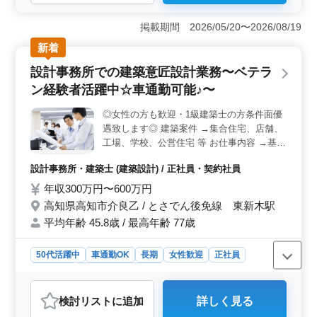
務には1級建築士の方が条件面で優遇されます。集合住宅
や店舗、工場、学校、公営住宅など多彩な案件に携わ
掲載期間 2026/05/20〜2026/08/19
り、基本設計から設計監理、現場調査まで幅広い業務を
経験できます。 ＜働きやすさのポイント＞ 車通勤
新着
がOKで無料駐車場を完備しています。作業着や交通費、
設計事務所での建築意匠設計業務〜ベテラ
資格手当の支給があり、快適な労働環境が整っていま
す。女性の方も歓迎され、年齢よりも経験を重視した採
ン経験者活躍中☆車通勤可能♪〜
用です。 ＜応募要件＞ 2級建築士以上の資格をお持
ちで、建築設計業務の経験が6年以上ある方を募集してい
◎女性の方も歓迎・1級建築士の方条件面優
ます。CAD経験者であれば種類は問いません。経験を活
遇致します◎ 建築案件 →集合住宅、店舗、
かして新しい環境で活躍したい方々のご応募をお待ちし
工場、学校、公営住宅 等 お仕事内容 →基本
ています。
設計、設計監理 →設計図や施工図、施工計
設計事務所・建築士 (建築設計) / 正社員・契約社員
画書のチェック →工事全般の確認作業 等 →
打ち合わせ、現場調査業務 →CAD操作 備考
年収300万円〜600万円
→作業着支給 →交通費支給 →資格手当支給
高知県高知市介良乙 / とさでん後免線 東新木駅
→車通勤可能 年齢よりも経験のある方募集
平均年齢 45.8歳 / 最高年齢 77歳
しております＼＾＾／ お気軽にお問い合わ
せください♪
50代活躍中
車通勤OK
長期
女性歓迎
正社員
契約社員
設計事務所・建築士
おすすめポイント
検討リスト
に追加
詳しく見る
＜仕事内容の魅力＞ 高知県高知市で建築意匠設計業務