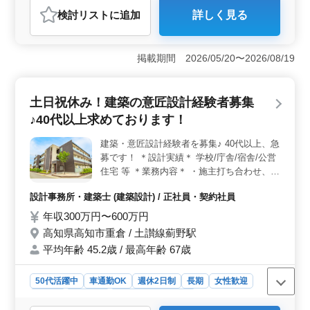
おすすめポイント
検討リスト
に追加
詳しく見る
＜仕事内容の魅力＞ 高知市葛島での建築意匠設計業務
は、週休2日制で車通勤可能な環境です。集合住宅や店
舗、工場、学校、公営住宅など多彩な案件に携わり、基
掲載期間 2026/05/20〜2026/08/19
本設計から設計監理、現場調査まで幅広い業務を経験で
きます。 ＜働きやすさのポイント＞ 週休2日制でメ
リハリをつけた働き方ができ、車通勤が可能です。作業
土日祝休み！建築の意匠設計経験者募集
着や交通費、資格手当の支給があり、福利厚生も充実し
ています。1級建築士の方や女性の方も歓迎され、経験を
♪40代以上求めております！
活かして活躍できる環境です。 ＜応募要件＞ 2級建
築士以上の資格をお持ちで、建築設計業務の経験が6年以
建築・意匠設計経験者を募集♪ 40代以上、急
上ある方を募集しています。CAD経験者であれば種類は
募です！ ＊設計実績＊ 学校/庁舎/宿舎/公営
問いません。経験豊富な方々のご応募をお待ちしていま
住宅 等 ＊業務内容＊ ・施主打ち合わせ、現
す。
地調査、プランニング ・基本設計、実施設
設計事務所・建築士 (建築設計) / 正社員・契約社員
計、積算 ・確認申請、各種書類作成、施工
会社選定、設計監理 等 ・CAD操作あり ☆土
年収300万円〜600万円
日祝休み ☆交通費支給 ☆作業着支給 みなさ
高知県高知市重倉 / 土讃線薊野駅
まのご応募、お待ちしております♪
平均年齢 45.2歳 / 最高年齢 67歳
50代活躍中
車通勤OK
週休2日制
長期
女性歓迎
正社員
契約社員
設計事務所・建築士