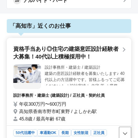
アルバイト・パート
10
「高知市」近くのお仕事
資格手当あり◎住宅の建築意匠設計経験者
大募集！40代以上積極採用中！
設計事務所・建築士 / 建築設計
建築の意匠設計経験者を募集いたします♪ 40
代以上の方活躍中です。皆様ふるってご応募
ください！ ☆設計実績☆ 住宅 等 ☆業務内
容☆ ・施主打ち合わせ、現地調査、プラン
設計事務所・建築士 (建築設計) / 正社員・契約社員
ニング ・基本設計、実施設計、積算 ・確認
年収300万円〜600万円
申請、各種書類作成、施工会社選定、設計監
理 等 ・CAD操作あり ☆交通費支給 ☆資格
高知県香南市野市町東野 / よしかわ駅
手当支給 ☆無料駐車場完備 40代以上のスタ
45.8歳 / 最高年齢 67歳
ッフが活躍しております！ お気軽にお問い
合わせ下さい。
50代活躍中
車通勤OK
長期
女性歓迎
正社員