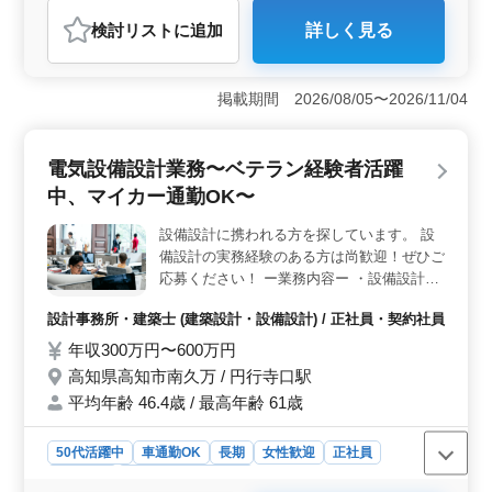
おすすめポイント
検討リスト
に追加
詳しく見る
＜資格と経験を活かせる職場＞ 2級建築士以上の資格を
持ち、建築設計業務経験が6年以上ある方を募集していま
す。これまでの豊富な経験を活かし、施主打ち合わせや
掲載期間 2026/08/05〜2026/11/04
現地調査、基本設計など幅広い業務に携われる環境で
す。CADの操作スキルも必要です。 ＜働きやすい勤
務条件＞ 週5〜6日の勤務で、休日は土日祝日です。GW
電気設備設計業務〜ベテラン経験者活躍
休暇や夏季休暇、年末年始など長期休暇も充実していま
す。車通勤が可能で、交通費は全額支給されます。月平
中、マイカー通勤OK〜
均30時間の残業がありますが、働きやすい環境が整って
います。 ＜豊富な福利厚生＞ 資格手当が支給され
設備設計に携われる方を探しています。 設
るため、資格を活かしてさらに収入を増やせるチャンス
備設計の実務経験のある方は尚歓迎！ぜひご
があります。女性も多く活躍している職場で、40代以上
応募ください！ ー業務内容ー ・設備設計業
のスタッフが多数在籍しています。働きやすさとキャリ
務（電気設備設計メイン） ・案件：公共/福
アアップを両立できる職場です。
設計事務所・建築士 (建築設計・設備設計) / 正社員・契約社員
祉施設、一般住宅の電気設備設計 ・施主様
等との打ち合わせ業務 ・現地調査業務 ・基
年収300万円〜600万円
本設計/実施設計業務 ・見積もりや積算業務
高知県高知市南久万 / 円行寺口駅
・引き渡し業務 ＋備考＋ ・週5日勤務 ・社
平均年齢 46.4歳 / 最高年齢 61歳
会保険完備 ・マイカー通勤OK(無料駐車場
ございます) ★経験者急募！40代以上のベテ
50代活躍中
車通勤OK
長期
女性歓迎
正社員
ラン層の方大歓迎しております！
契約社員
設計事務所・建築士