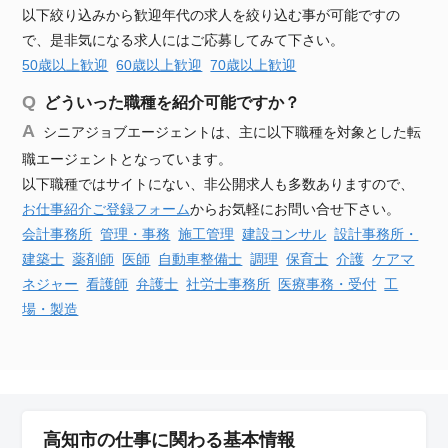
以下絞り込みから歓迎年代の求人を絞り込む事が可能ですの
で、是非気になる求人にはご応募してみて下さい。
50歳以上歓迎
60歳以上歓迎
70歳以上歓迎
どういった職種を紹介可能ですか？
シニアジョブエージェントは、主に以下職種を対象とした転
職エージェントとなっています。
以下職種ではサイトにない、非公開求人も多数ありますので、
お仕事紹介ご登録フォーム
からお気軽にお問い合せ下さい。
会計事務所
管理・事務
施工管理
建設
コンサル
設計事務所・
建築士
薬剤師
医師
自動車
整備士
調理
保育士
介護
ケアマ
ネジャー
看護師
弁護士
社労士事務所
医療事務・受付
工
場・製造
高知市の仕事に関わる基本情報