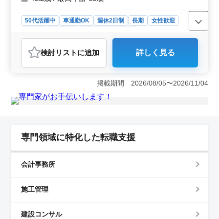
スタッフも多く、活躍されてます！ みなさ
まのご応募、お待ちしております！
50代活躍中
車通勤OK
週休2日制
長期
女性歓迎
正社員
契約社員
設計事務所・建築士
おすすめポイント
検討リスト
に追加
詳しく見る
＜資格と経験を活かせる職場＞ 2級建築士以上の資格が
必要で、1級建築士は優遇されます。建築設計業務の経験
が6年以上ある方を対象としています。これまでの豊富な
掲載期間 2026/08/05〜2026/11/04
経験と資格を最大限に活かせるポジションです。CAD操
作のスキルも求められます。 ＜働きやすい勤務条件
＞ 週5日の勤務で、土日祝日は休みです。年間休日は
125日と多く、長期休暇も充実しています。月平均30時間
の残業が発生しますが、ワークライフバランスを考慮し
た職場環境が整っています。 ＜豊富な福利厚生＞
専門領域に特化した転職支援
交通費全額支給や社会保険の完備に加え、車通勤も可能
です。40代以上のスタッフが多く活躍しており、同年代
の仲間と働くことができます。ベテランの方々にとって
会計事務所
働きやすい環境が整っています。
施工管理
建設コンサル