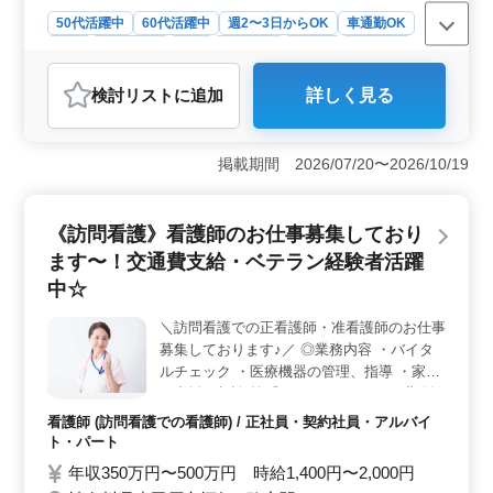
50代活躍中
60代活躍中
週2〜3日からOK
車通勤OK
駅近
週休2日制
長期
女性歓迎
正社員
契約社員
アルバイト・パート
看護師
検討リスト
に追加
詳しく見る
おすすめポイント
＜働きやすさ＞ この求人は駅チカの特養での勤務で、
働く方々の利便性を重視しています。週2〜3日からの柔
掲載期間 2026/07/20〜2026/10/19
軟な勤務体制で、仕事とプライベートの両立がしやす
く、車通勤も可能です。さらに、週休2日制や夜勤なしの
働き方が、健康な働き方を実現します。 ＜経験者優
《訪問看護》看護師のお仕事募集しており
遇＞ 特に50代や60代のベテラン看護師の方々を歓迎し
ます〜！交通費支給・ベテラン経験者活躍
ています。経験豊富な方々の知識と経験は、特別養護老
人ホームでの看護業務において大きな価値を持ちます。
中☆
夜勤なしの勤務体制で、長く安定して働ける環境で
す。 ＜業務内容＞ バイタルチェックや配薬準備、
＼訪問看護での正看護師・准看護師のお仕事
外出の付き添いなど、入居者様の健康管理を行います。
募集しております♪／ ◎業務内容 ・バイタ
食事や排泄の補助も含まれ、入居者様の生活全般にわた
ルチェック ・医療機器の管理、指導 ・家族
るサポートを提供します。毎日をいきいきと過ごせるよ
の支援、相談 等 ◎ポイント ・シニア世代歓
う、看護のプロフェッショナルとして活躍しませんか？
迎 ・車通勤可能 ・週休2日制 ・交通費支給
看護師 (訪問看護での看護師) / 正社員・契約社員・アルバイ
・希望条件、待遇相談可 若いスタッフが経
ト・パート
験者の力を必要としています！ 皆様のご応
年収350万円〜500万円 時給1,400円〜2,000円
募お待ちしております☆