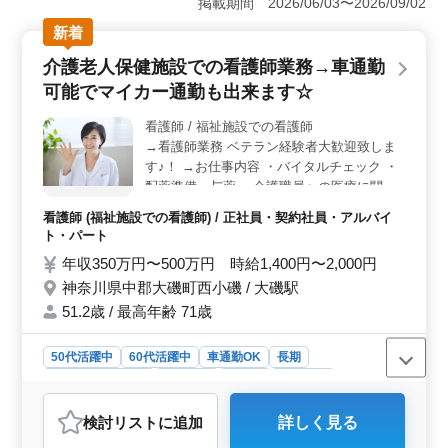
掲載期間 2026/06/03〜2026/09/02
います。週休2日制で、残業も少なめです。駅から徒歩10
新着
分でアクセス良好、車通勤も可能です。 ＜業務内容
＞ 医療機器の管理・指導や認知症と精神疾患のケアな
介護老人保健施設での看護師業務→車通勤
ど、多岐にわたる看護業務を担当していただきます。週5
可能でマイカー通勤も出来ます☆
日勤務可能な方を歓迎します。勤務時間帯も相談可能
で、柔軟な働き方ができる環境です。 ＜働きやすさ
看護師 / 福祉施設での看護師
＞ シニア女性が活躍する職場で、経験豊富な方々と共
→看護師業務 ベテラン経験者大歓迎致しま
に働けるところも魅力です。勤務時間や休日制度が整っ
ており、ワークライフバランスを重視した働き方が可能
す♪！ →お仕事内容 ・バイタルチェック ・
です。
配薬準備、与薬 ・介護職員への医療に関す
る指導 ・インフルエンザ発生の予防、蔓延
看護師 (福祉施設での看護師) / 正社員・契約社員・アルバイ
の防止 ・レクリエーションの補助 →ポイン
ト・パート
ト 車通勤可能！＊マイカー通勤可能 シニア
年収350万円〜500万円 時給1,400円〜2,000円
世代活躍中！ お気軽にお問い合わせくださ
神奈川県中郡大磯町西小磯 / 大磯駅
い！ 皆様のご応募お待ちしております！
51.2歳 / 最高年齢 71歳
50代活躍中
60代活躍中
車通勤OK
長期
残業なし・少なめ
女性歓迎
正社員
契約社員
アルバイト・パート
看護師
検討リスト
に追加
詳しく見る
おすすめポイント