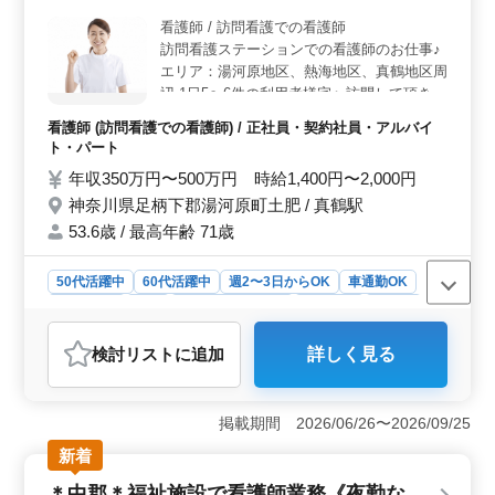
るチャンス＞ 看護師実務経験5年以上の方を歓迎しま
す。バイタルチェックや医療処置、入浴の介助など、幅
看護師 / 訪問看護での看護師
広い業務を通じて、経験と知識を活かして入所者様の健
訪問看護ステーションでの看護師のお仕事♪
康をサポートできます。
エリア：湯河原地区、熱海地区、真鶴地区周
辺 1日5〜6件の利用者様宅へ訪問して頂きま
す！ 《業務内容》 バイタルチェック カテー
看護師 (訪問看護での看護師) / 正社員・契約社員・アルバイ
テル交換やケア 服薬指導 褥瘡(床ずれ)の予
ト・パート
防 等 《ポイント》 週休2日制 年間休日120
年収350万円〜500万円 時給1,400円〜2,000円
日 車通勤可能 シニア世代歓迎 50代女性活躍
神奈川県足柄下郡湯河原町土肥 / 真鶴駅
中 ご経験のあるベテランの方大歓迎致しま
す！ 皆様のご応募お待ちしております！
53.6歳 / 最高年齢 71歳
50代活躍中
60代活躍中
週2〜3日からOK
車通勤OK
週休2日制
長期
残業なし・少なめ
女性歓迎
正社員
契約社員
アルバイト・パート
看護師
検討リスト
に追加
詳しく見る
おすすめポイント
＜働きやすさ＞ 訪問看護ステーションでのお仕事は、
週休2日制や年間休日120日など、プライベートの充実を
掲載期間 2026/06/26〜2026/09/25
図りながら働けます。車通勤可能で、湯河原や真鶴など
新着
自然豊かなエリアでの勤務です。これにより、仕事と生
活のバランスを取りやすく、健康的なライフスタイルを
＊中郡＊福祉施設で看護師業務《夜勤な