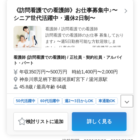
を持ち、正看護師または准看護師免許を有する方を対象
《訪問看護での看護師》お仕事募集中♪〜
としています。50代、60代が活躍中で、中高年の方でも
シニア世代活躍中・週休2日制〜
安心して働ける環境が整っています。 ＜給与・福利
厚生＞ 年収350万円〜480万円、時給1,400円〜1,900円
看護師 / 訪問看護での看護師
の給与。雇用・労災・健康・厚生の各種社会保険に加え
訪問看護での看護師のお仕事 募集しており
て、通勤手当が実費支給され、福利厚生面も充実してお
ります。
ます♪ 〜週5日勤務可能な方歓迎致しま
す！〜 仕事内容・・・ →医療機器の管理・
指導、認知症と精神疾患のケア等の看護業務
看護師 (訪問看護での看護師) / 正社員・契約社員・アルバイ
ポイント・・・ →駅から徒歩10分ほど、車
ト・パート
通勤可能、週休2日制、残業少なめ、50代60
年収350万円〜500万円 時給1,400円〜2,000円
代歓迎 勤務時間帯相談可能！シニア女性活
神奈川県足柄下郡湯河原町宮下 / 湯河原駅
躍中の職場！ 是非今までの経験を活かして
頂ける方のご応募お待ちしております♪
45.8歳 / 最高年齢 64歳
50代活躍中
60代活躍中
週2〜3日からOK
車通勤OK
駅近
週休2日制
長期
残業なし・少なめ
女性歓迎
正社員
契約社員
アルバイト・パート
看護師
検討リスト
に追加
詳しく見る
おすすめポイント
＜シニア世代活躍中・週休2日制＞ 訪問看護での看護師
募集中です。シニア世代の方々が活躍する職場になって