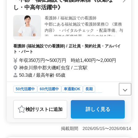
維持できます。 ＜業務内容＞ 看護師業務に加え、
し・中高年活躍中》
バイタルチェックやケア、服薬指導など、利用者様の健
康をサポートします。訪問先は1日5〜6件で、充実した看
看護師 / 福祉施設での看護師
護業務が期待できます。地域の方々と密接に関わりなが
中郡にある福祉施設で看護師業務◎ 《業務
ら、地域に貢献するやりがいを感じることができま
す。 ＜キャリアパス＞ 看護師実務経験5年以上のベ
内容》 ・バイタルチェック ・配薬準備、与
テランの方に最適な求人です。シニア世代も活躍中で、
薬 ・簡単な医療処置 ・外出の付き添い ・介
経験を活かして安心して働ける環境です。また、訪問看
護職員への医療に関する指導 ・食事、排泄
看護師 (福祉施設での看護師) / 正社員・契約社員・アルバイ
護の経験を通じて、スキルの向上や新たな専門知識の習
補助 ・入浴の介助 ・ベッドメイキング ・イ
ト・パート
得にも繋がります。
ンフルエンザ発生の予防、蔓延の防止 ・感
年収350万円〜500万円 時給1,400円〜2,000円
染性胃腸炎など感染症発生の予防、蔓延の防
神奈川県中郡大磯町虫窪 / 二宮駅
止 ・吸引、呼吸器ケア ・レクリエーション
の補助 《備考》 車通勤可能 夜勤なし ご応
50.3歳 / 最高年齢 65歳
募お待ちしております！
50代活躍中
60代活躍中
車通勤OK
長期
残業なし・少なめ
女性歓迎
正社員
契約社員
アルバイト・パート
看護師
検討リスト
に追加
詳しく見る
おすすめポイント
＜勤務環境＞ 夜勤がなく、働きやすく長期的に働ける
環境が整っています。休日は4週8休制を採用しており、
掲載期間 2026/05/15〜2026/08/14
ワークライフバランスを重視する方に適していま
す。 ＜50代、60代活躍中＞ 看護師実務経験5年以上