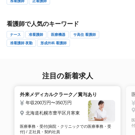
准看護師
正看護師
看護師で人気のキーワード
ナース
准看護師
医療機器
サ高住 看護師
准看護師 夜勤
形成外科 看護師
注目の新着求人
外来メディカルクラーク／賞与あり
年収200万円〜350万円
北海道札幌市豊平区月寒東
付
医療事務・受付(病院・クリニックでの医療事務・受
付) / 正社員・契約社員