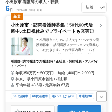
小田原市 看護師の求人・転職
6
件
2026年08月06日更新
新着
小田原市・訪問看護師募集！50代60代活
躍中♪土日祝休みでプライベートも充実◎
〜小田原市エリアの求人です〜 ベテラン看
護師募集！ 訪問看護ステーションで勤務し
ていただきます♪ ＊お仕事内容＊ ・バイタ
ルチェック ・家族の支援・相談 ・点滴 ・服
薬指導 など ☆1日4〜5件、小田原市エリア
看護師 (訪問看護での看護師) / 正社員・契約社員・アルバイ
をご担当いただきます ☆土日祝休み プライ
ト・パート
ベートも充実します♪ ☆年間休日120日以
年収350万円〜500万円 時給1,400円〜2,000円
上！ ☆事業所は駅チカ！徒歩5分程度 とっ
神奈川県小田原市曽比 / 栢山駅
てもいい条件です♪皆様からのご応募お待ち
平均年齢 43.5歳 / 最高年齢 67歳
しております！
50代活躍中
60代活躍中
週2〜3日からOK
車通勤OK
駅近
週休2日制
長期
女性歓迎
正社員
契約社員
アルバイト・パート
看護師