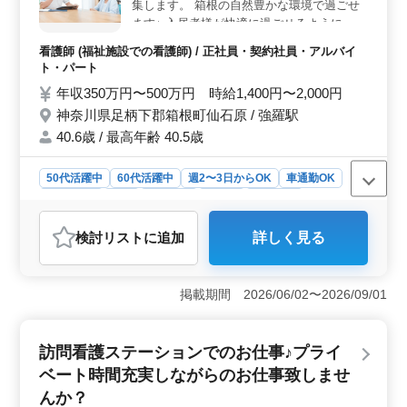
しっかりと取れるため、メリハリのある働き方が実現で
集します。 箱根の自然豊かな環境で過ごせ
きます。 ＜経験活かせる＞ 入浴可否判断や医師へ
ます♪ 入居者様が快適に過ごせるように、ス
の報告など、豊富な経験を活かせる業務が充実していま
タッフ一同熱心に取り組んでおります。
看護師 (福祉施設での看護師) / 正社員・契約社員・アルバイ
す。また、簡単なパソコン操作や介護職のサポートな
〈おまかせするお仕事内容〉 ・バイタルチ
ト・パート
ど、幅広い業務を通じてスキルを磨くことも可能です。
ェック ・外出の付き添い ・入浴の介助 ・食
経験豊富な看護師として、専門知識を活かしながら成長
年収350万円〜500万円 時給1,400円〜2,000円
事、排泄補助 ・インフルエンザ発生の予
できる環境が整っています。
神奈川県足柄下郡箱根町仙石原 / 強羅駅
防、蔓延の防止 〈特徴〉 ・夜勤なし ・週
3〜勤務可 ・50代60代新規採用実績アリ ス
40.6歳 / 最高年齢 40.5歳
タッフは20代〜60代と幅広く在籍してま
す。 皆様からのご応募、お待ちしておりま
50代活躍中
60代活躍中
週2〜3日からOK
車通勤OK
す！
週休2日制
長期
女性歓迎
正社員
契約社員
アルバイト・パート
看護師
検討リスト
に追加
詳しく見る
おすすめポイント
＜箱根の自然豊かな環境＞ 箱根町仙石原に位置する特
別養護老人ホームは、美しい自然に囲まれた場所での勤
掲載期間 2026/06/02〜2026/09/01
務です。清々しい空気や豊かな緑に囲まれながら、入居
者様の健康と安全をサポートするやりがいのあるお仕事
です。 ＜夜勤なしの働き方＞ 夜勤なしの働き方
訪問看護ステーションでのお仕事♪プライ
で、健康的な生活リズムを維持しながら、仕事に専念で
ベート時間充実しながらのお仕事致しませ
きます。週3日からの勤務も可能なので、プライベートや
趣味との両立もしやすい環境です。 ＜経験を活かせ
んか？