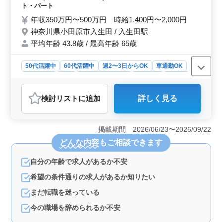
す。年齢を活かし、安定した職場で働きたい方に最適で
☆シニア層活躍中 ☆社会保険完備 ☆車通勤
ト・パート
す。
可能 現在ベテランシニア層大活躍中です！
年収350万円〜500万円 時給1,400円〜2,000円
今までの経験を活かして働きませんか？
神奈川県小田原市入生田 / 入生田駅
平均年齢 43.8歳 / 最高年齢 65歳
50代活躍中
60代活躍中
週2〜3日からOK
車通勤OK
週休2日制
長期
残業なし・少なめ
女性歓迎
正社員
契約社員
アルバイト・パート
看護師
検討リスト
に追加
詳しく見る
おすすめポイント
＜魅力的な働きやすさ＞ 神奈川県小田原市入生田の特
別養護老人ホームでは、中高年層が活躍する看護師を募
掲載期間 2026/06/23〜2026/09/22
集しています。週5日の勤務で、夜勤がないため、メリハ
どんな内容
もご相談できます
リをつけた働き方が可能です。また、駐車場完備で車通
勤も可能です。 ＜経験者優遇のチャンス＞ 経験者
自分の年齢で求人があるか不安
を優遇するポリシーがあります。看護師実務経験5年以上
の方を求めていますが、ベテランシニア層が大活躍して
希望の条件通りの求人があるか知りたい
いる職場です。豊富な経験を活かして、更なるスキルア
ップが期待できます。 ＜働き方の柔軟性＞ 週2〜3
まだ転職を迷っている
日からの勤務も可能で、自分のライフスタイルに合わせ
今の職場を辞められるか不安
て働くことが可能です。そのため、仕事と家庭の両立を
図りながら、老人ホームでの看護業務に携わることがで