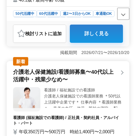
用実績あり ・夜勤なし ・車通勤可 無料駐車
場完備 自然が豊かでとてもリラックスでき
50代活躍中
60代活躍中
週2〜3日からOK
車通勤OK
ます☆ ご応募お待ちしております！
週休2日制
長期
女性歓迎
正社員
契約社員
アルバイト・パート
看護師
検討リスト
に追加
詳しく見る
おすすめポイント
＜自然環境＞ 自然に囲まれた特別養護老人ホームでの
勤務は、心身ともにリラックスできる環境です。森や緑
掲載期間 2026/07/21〜2026/10/20
に囲まれた場所で働くことで、自然の恵みを感じながら
新着
業務に取り組むことができます。 ＜働きやすさ＞
夜勤がなく、週2〜3日からの勤務も可能な柔軟なシフト
介護老人保健施設/看護師募集〜40代以上
制度が整っています。また、車通勤が可能で、無料駐車
活躍中・残業少なめ〜
場完備なので通勤もストレスなく行えます。さらに、週
休2日制や長期休暇もしっかりと取れるため、メリハリの
看護師 / 福祉施設での看護師
ある働き方が実現可能です。 ＜経験活かせる＞ 入
介護老人保健施設での看護師業務 ＊50代以
浴可否判断や医師への報告など、幅広い業務を通じて経
験を活かすことができます。また、簡単なパソコン操作
上活躍中企業です＊ 仕事内容 ＊看護師業務
や介護職のサポートなど、多彩な業務に携わりながらス
＊ ・患者の血圧、体温、脈拍の測定 ・配薬
キルを磨くことも可能です。豊富な経験を活かし、新し
準備、与薬 ・食事、排泄補助 等 備考 ・車
看護師 (福祉施設での看護師) / 正社員・契約社員・アルバイ
い環境での成長を目指しませんか？
通勤可能 ・週休2日制 ・制服支給 看護師経
ト・パート
験10年以上の方は条件面優遇します！ 皆様
年収350万円〜500万円 時給1,400円〜2,000円
のご応募お待ちしております♪♪