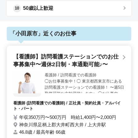
50歳以上歓迎
10
「小田原市」近くのお仕事
【看護師】訪問看護ステーションでのお仕
事募集中〜週休2日制・車通勤可能♪〜
看護師 / 訪問看護での看護師
◯お仕事募集中！◯ 東京都西東京市にある
訪問看護ステーションでの看護師！ 〜週5日
勤務可能な方歓迎致します〜 ◯お仕事内
容！◯ バイタルチェック、家族の支援・相
看護師 (訪問看護での看護師) / 正社員・契約社員・アルバイ
談 服薬指導 医療機器の管理・指導 ◯ポイン
ト・パート
ト！◯ 完全週休2日制・ベテラン経験者歓
年収350万円〜500万円 時給1,400円〜2,000円
迎・シニア世代歓迎 現在50歳以上も活躍し
神奈川県足柄上郡大井町西大井 / 上大井駅
ている企業様です♪ 皆様のご応募お待ちして
おります
46.8歳 / 最高年齢 66歳