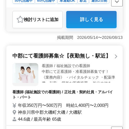
50代活躍中
60代活躍中
車通勤OK
駅近
週休2日制
長期
残業なし・少なめ
女性歓迎
正社員
契約社員
アルバイト・パート
看護師
検討リスト
に追加
詳しく見る
おすすめポイント
＜安心の訪問看護職＞ 訪問看護師を募集中です。駅チ
カでアクセス良好です。週休2日制で、残業は少なめで
掲載期間 2026/05/14〜2026/08/13
す。50代・60代の経験豊富な看護師も歓迎しています。
施設内での業務に加え、バイタルチェックや認知症患者
のケアなど、様々な医療行為に携わります。 ＜幅広
中郡にて看護師募集☆【夜勤無し・駅近】
い看護業務＞ 訪問看護業務全般に携わり、患者様の健
康管理やケアを行います。点滴やインシュリン注射など
看護師 / 福祉施設での看護師
専門的な技術も求められます。アットホームな雰囲気の
中郡にて正看護師・准看護師募集です！
中で、年間休日110日で無理なく働けます。 ＜好条
《業務内容》 ・バイタルチェック ・配薬準
件・充実した福祉施設＞ 給与は年収350万円〜480万
備、与薬 ・簡単な医療処置 ・外出の付き添
円、時給は1,400円〜1,900円程度です。通勤手当も支給
い ・介護職員への医療に関する指導 ・食
されます。福祉施設の運営で、平均年齢は47.8歳。禁煙
看護師 (福祉施設での看護師) / 正社員・契約社員・アルバイ
事、排泄補助 ・入浴の介助 ・ベッドメイキ
対策も施されており、健康な職場で充実した看護業務に
ト・パート
ング ・インフルエンザ発生の予防、蔓延の
従事できます。
年収350万円〜500万円 時給1,400円〜2,000円
防止 ・レクリエーションの補助 ◯備考◯ 車
神奈川県中郡大磯町大磯 / 大磯駅
通勤可能 シフト制 交通費実費支給 中高年活
躍中◎ 皆様のご応募お待ちしております♪
44.6歳 / 最高年齢 65歳