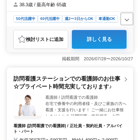
給
38.3歳 / 最高年齢 65歳
50代活躍中
60代活躍中
週2〜3日からOK
車通勤OK
週休2日制
長期
残業なし・少なめ
女性歓迎
正社員
契約社員
アルバイト・パート
看護師
検討リスト
に追加
詳しく見る
おすすめポイント
＜ベテラン看護師歓迎＞ 訪問看護ステーションでの業
務です。経験者は条件の面で優遇します。シニア層が活
掲載期間 2026/07/28〜2026/10/27
躍する職場で、豊富な経験を活かして働けます。また、
経験豊富な方々のサポート体制が整っており、安心して
業務に取り組むことが可能です。 ＜充実した業務内
訪問看護ステーションでの看護師のお仕事
容＞ 家族の支援・相談からバイタルチェック、各種処
☆プライベート時間充実しております♪
置、認知症や精神疾患のケアまで、多岐にわたる業務が
あります。患者様とそのご家族と密接な関わりを持ちな
看護師 / 訪問看護での看護師
がら、日々の生活の支援を行います。経験を活かして患
在宅で療養中の利用者様・及びご家族の方へ
者様の生活を支えましょう。 ＜働きやすい環境＞
制服の貸与や残業が少なめなど、働きやすい待遇が整え
看護・支援を行います！ ご一緒にお仕事致
られています。また、車通勤も可能で、実費支給の交通
しませんか？ 訪問範囲：南足柄市、小田原
費も魅力です。訪問看護事業に特化した職場で、やりが
市の一部、山北町、松田町、大井町、開成町
看護師 (訪問看護での看護師) / 正社員・契約社員・アルバイ
いを感じながら充実したキャリアを築けます。
周辺 軒数 ：1日2～4軒 バイタルチェック カ
ト・パート
テーテル交換やケア 家族の支援・相談 点