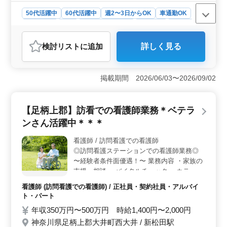
50代活躍中
60代活躍中
週2〜3日からOK
車通勤OK
週休2日制
長期
残業なし・少なめ
女性歓迎
正社員
契約社員
アルバイト・パート
看護師
検討リスト
に追加
詳しく見る
おすすめポイント
＜働きやすさと環境＞ 週休2日制の採用や車通勤可能な
環境など、看護師の方々が働きやすい環境を整えていま
掲載期間 2026/06/03〜2026/09/02
す。訪問看護ステーションでの勤務は、残業が少なく、
長期間安定して働くことができます。また、無料駐車場
の完備など、通勤に関するサポートも充実していま
【足柄上郡】訪看での看護師業務＊ベテラ
す。 ＜経験者の活躍とサポート＞ 経験豊富なベテ
ンさん活躍中＊＊＊
ラン看護師の方々が多数在籍しており、その経験と知識
を活かして活躍することができます。シニア世代の方々
看護師 / 訪問看護での看護師
も歓迎されており、経験者に対するサポート体制も整っ
◎訪問看護ステーションでの看護師業務◎
ています。若手スタッフとの連携も図りながら、チーム
全体で患者様のケアに励んでいます。 ＜業務内容と
〜経験者条件面優遇！〜 業務内容 ・家族の
ポイント＞ 訪問看護ステーションでの業務は多岐にわ
支援・相談 ・バイタルチェック ・カテーテ
たり、バイタルチェックや家族の支援・相談、服薬指
ル交換やケア ・点滴 ・インシュリン注射 ・
看護師 (訪問看護での看護師) / 正社員・契約社員・アルバイ
導、医療機器の管理・指導など、患者様の健康管理に関
服薬指導 ・褥瘡（床ずれ）の予防 ・認知症
ト・パート
する様々な業務を担当します。完全週休2日制を採用し、
と精神疾患のケア 等 シニア活躍中の職場で
看護師のワークライフバランスを重視しています。
年収350万円〜500万円 時給1,400円〜2,000円
す！ お気軽にお問い合わせください♪♪ 備考
神奈川県足柄上郡大井町西大井 / 新松田駅
・制服貸与 ・残業少なめ ・交通費：実費支