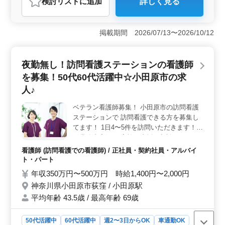
検討リスト
に追加
詳しく見る
おすすめポイント
＜働きやすさ＞ 土日祝休みでプライベートを充実させ
られます！週2〜3日勤務からOK、車通勤可、駅チカでア
掲載期間 2026/07/13〜2026/10/12
クセス良好、年間休暇が120日以上あります。柔軟な働き
方が可能で、ライフスタイルに合わせて働ける環境が整
っています。 ＜給与・福利厚生＞ 年収350万円〜
夜勤無し！訪問看護ステーションの看護師
480万円という安定した給与水準で、時給も1,400円〜
を募集！50代60代活躍中☆小田原市の求
1,900円と高水準です。通勤手当が実費支給され、福利厚
生も充実していますので、安心して長く勤務できる環境
人♪
です。 ＜業務内容＞ 訪問看護ステーションでの勤
務で、バイタルチェックや家族の支援・相談、点滴、服
ベテラン看護師募集！ 小田原市の訪問看護
薬指導など、幅広い業務に携わることができます。小田
ステーションで 訪問看護できる方を募集し
原市エリアを担当し、1日4〜5件の訪問を行います。訪問
てます！ 1日4〜5件を訪問いただきます！
看護の経験を活かしながら、地域の患者様に寄り添った
〈業務内容〉 ・家族の支援・相談 ・バイタ
看護を提供できます。
ルチェック ・カテーテル交換やケア ・その
看護師 (訪問看護での看護師) / 正社員・契約社員・アルバイ
他訪問看護業務 ☆基本的に夜勤はございま
ト・パート
せん ☆オンコール可能な方、優遇いたしま
年収350万円〜500万円 時給1,400円〜2,000円
す♪ ☆訪問経験が無い方でも慣れるまでは先
神奈川県小田原市荻窪 / 小田原駅
輩スタッフが同行するので安心してください
平均年齢 43.5歳 / 最高年齢 69歳
♪
50代活躍中
60代活躍中
週2〜3日からOK
車通勤OK