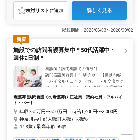
アルバイト・パート
看護師
検討リスト
に追加
詳しく見る
おすすめポイント
＜急募！50代以上のベテラン看護師募集＞ 神奈川県足
柄上郡にある特別養護老人ホームで、50代以上のベテラ
掲載期間 2026/06/03〜2026/09/02
ン看護師を積極的に募集しています。施設のサービスに
新着
貢献し、高齢者の方々の健康と安全を守る大切な役割を
担ってください。 ＜業務内容とポイント＞ バイタ
施設での訪問看護募集中＊50代活躍中・
ル測定や服薬管理、健康管理など、入所者様の日常生活
週休2日制＊
をサポートする看護業務をお願いします。特に、医師の
往診時の診療介助や食事、排泄、入浴の介助が重要で
看護師 / 訪問看護での看護師
す。オンコール対応可能な方には手当が支給されます。
訪問看護師募集中！ 駅チカ！ 【業務内容】
夜勤がないので、ライフスタイルに合わせて働けま
す。 ＜スタッフ構成と応募要項＞ 20代から60代ま
・バイタルチェック ・カテーテル交換やケ
での幅広い世代のスタッフが在籍しており、多様な経験
ア ・点滴 ・インシュリン注射 ・服薬指導
や知識が共有されています。経験豊富な方々が活躍して
・褥瘡（床ずれ）の予防 ・認知症と精神疾
看護師 (訪問看護での看護師) / 正社員・契約社員・アルバイ
おり、安心して働ける環境です。看護師免許をお持ち
患のケア ・ターミナルケア 等 年間休日110
ト・パート
で、5年以上の実務経験がある方を募集しています。
日！ アットホームな会社です！
年収350万円〜500万円 時給1,400円〜2,000円
神奈川県中郡大磯町大磯 / 大磯駅
47.8歳 / 最高年齢 65歳