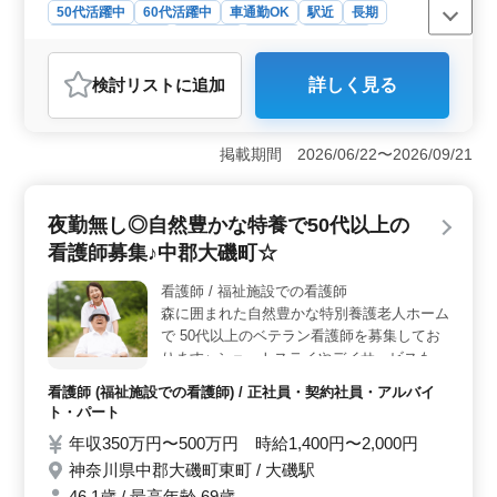
50代活躍中
60代活躍中
車通勤OK
駅近
長期
残業なし・少なめ
女性歓迎
正社員
契約社員
アルバイト・パート
看護師
検討リスト
に追加
詳しく見る
おすすめポイント
＜夜勤無し・駅近の福祉施設での看護師募集＞ 大磯町
の施設での正看護師・准看護師の求人です。 夜勤がな
掲載期間 2026/06/22〜2026/09/21
く、駅近の好立地で、働きやすい環境の中で看護業務に
携わっていただきます。 ＜多岐にわたる業務でスキ
ルアップ＞ バイタルチェックから介護職員への指導、
夜勤無し◎自然豊かな特養で50代以上の
入浴の介助まで、多岐にわたる業務があります。医療処
看護師募集♪中郡大磯町☆
置や外出の付き添いなど、スキルを広く深められる環境
が整っています。 ＜中高年の方にもピッタリ＞ 中
看護師 / 福祉施設での看護師
高年の方が活躍中です。 経験を生かして安定したキャ
森に囲まれた自然豊かな特別養護老人ホーム
リアを築くことができます。シフト制で車通勤も可能な
ため、柔軟な働き方が叶います。
で 50代以上のベテラン看護師を募集してお
ります♪ ショートステイやデイサービスもご
ざいます。 今までの経験を生かして働きま
看護師 (福祉施設での看護師) / 正社員・契約社員・アルバイ
せんか？ 〜お仕事内容〜 ・ご入所者様の健
ト・パート
康管理（バイタルチェック 入浴可否判断、
年収350万円〜500万円 時給1,400円〜2,000円
内服管理、点滴、採血、医師への報告等）
神奈川県中郡大磯町東町 / 大磯駅
・往診時の診察補助 ・介護職のサポート 〜
特徴〜 ・選べるシフト制 ・50代以上新規採
46.1歳 / 最高年齢 69歳