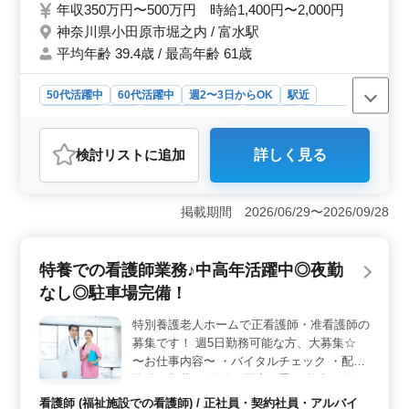
年収350万円〜500万円 時給1,400円〜2,000円
さい！
神奈川県小田原市堀之内 / 富水駅
平均年齢 39.4歳 / 最高年齢 61歳
50代活躍中
60代活躍中
週2〜3日からOK
駅近
週休2日制
長期
残業なし・少なめ
女性歓迎
正社員
契約社員
アルバイト・パート
看護師
検討リスト
に追加
詳しく見る
おすすめポイント
＜働きやすい環境＞ 駅近の好立地で通勤も便利です。
週2〜3日からの勤務も可能で、ライフスタイルに合わせ
掲載期間 2026/06/29〜2026/09/28
て働けます。残業なし・少なめで、無理なく働ける環境
です。また、女性歓迎の職場なので、家庭との両立もし
やすいです。 ＜経験を活かせる仕事内容＞ バイタ
特養での看護師業務♪中高年活躍中◎夜勤
ルチェックや医療処置など、看護師としての技術を存分
なし◎駐車場完備！
に活かせる業務が豊富にあります。外出の付き添いな
ど、患者様の生活を支える役割も重要です。また、介護
特別養護老人ホームで正看護師・准看護師の
職員への指導も行うことで、経験を生かし、チームをリ
募集です！ 週5日勤務可能な方、大募集☆
ードできます。 ＜年齢に関係なく活躍できる＞ 50
代や60代の経験豊富な方が活躍中です。ベテランシニア
〜お仕事内容〜 ・バイタルチェック ・配薬
層が多く、支え合いながら働ける環境が整っています。
準備、与薬 ・簡単な医療処置 ・外出の付き
経験と知識を重視する求人で、新たなキャリアを築けま
添い ・入浴の介助 ・ベッドメイキング 等
看護師 (福祉施設での看護師) / 正社員・契約社員・アルバイ