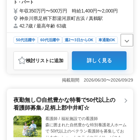
ト・パート
を利用した通勤もスムーズです。
完備 ＊車通勤可能
年収350万円〜500万円 時給1,400円〜2,000円
神奈川県足柄下郡湯河原町吉浜 / 真鶴駅
42.7歳 / 最高年齢 63歳
50代活躍中
60代活躍中
週2〜3日からOK
車通勤OK
週休2日制
長期
残業なし・少なめ
女性歓迎
正社員
契約社員
アルバイト・パート
看護師
検討リスト
に追加
詳しく見る
おすすめポイント
＜経験豊富なベテラン看護師歓迎＞ 年間休日120日と働
きやすい環境が整っています。神奈川県湯河原町吉浜に
掲載期間 2026/06/30〜2026/09/29
位置し、車通勤可能なので通勤もストレスなく可能で
す。給与面では、安定の年収350万円〜480万円を提示し
ており、長期勤務をお考えの方にぴったりの求人です。
夜勤無し◎自然豊かな特養で50代以上の
特に、経験豊富なベテラン看護師の方々の応募を歓迎し
看護師募集♪足柄上郡中井町☆
ています。 ＜地域性と福利厚生の充実＞ 湯河原町
吉浜は、自然豊かな環境に恵まれており、暮らしやすい
看護師 / 福祉施設での看護師
街です。駐車場完備で車通勤も便利であり、周辺には美
森に囲まれた自然豊かな特別養護老人ホーム
しい景色や温泉地も点在しています。また、福利厚生も
充実しており、労災・健康・厚生など、社員の働きやす
で 50代以上のベテラン看護師を募集してお
さをサポートする制度が整っています。 ＜幅広い雇
ります♪ ショートステイやデイサービスもご