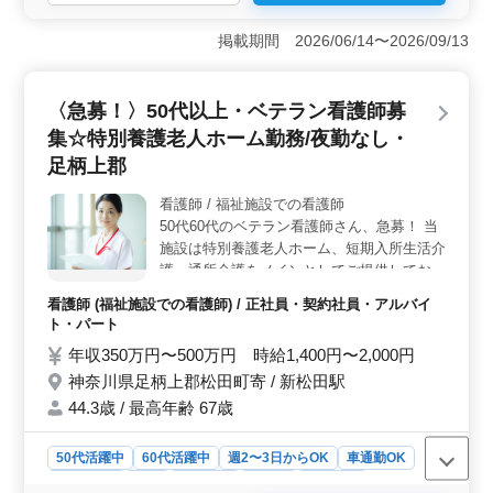
＜安定した雇用＞ 看護師実務経験5年以上の方を歓迎
し、介護老人保健施設での看護師業務に携われます。正
掲載期間 2026/06/14〜2026/09/13
社員、契約社員、アルバイト・パートといった雇用形態
があり、希望に合わせた働き方が可能です。 安心で安
定感のある雇用環境が整っています。 ＜車通勤の利
〈急募！〉50代以上・ベテラン看護師募
便性＞ 車通勤が可能で、マイカー通勤も叶います。無
集☆特別養護老人ホーム勤務/夜勤なし・
料駐車場完備のため、通勤にかかるストレスを最小限に
抑え、働きやすい環境です。 ＜シニア世代の活躍
足柄上郡
＞ ベテラン経験者大歓迎で、シニア世代の方も活躍
中。経験を生かし、看護師業務で活躍できます。シニア
看護師 / 福祉施設での看護師
の方にとっても働きやすい環境が整っています。お気軽
50代60代のベテラン看護師さん、急募！ 当
にお問い合わせください。
施設は特別養護老人ホーム、短期入所生活介
護、通所介護をメインとしてご提供しており
ます。 今回は、欠員に伴う募集となりま
看護師 (福祉施設での看護師) / 正社員・契約社員・アルバイ
す。 〈業務内容〉 ・バイタル測定・服薬管
ト・パート
理・健康管理 ・医師往診時の診療介助 ・食
年収350万円〜500万円 時給1,400円〜2,000円
事、排泄補助 ・入浴の介助 〈ポイント〉 ・
神奈川県足柄上郡松田町寄 / 新松田駅
オンコール対応可能な方は手当あり◎ ・夜
勤なし ・無料駐車場あり ・50代以上採用実
44.3歳 / 最高年齢 67歳
績あり スタッフは20代〜60代が在籍してま
す。 ご応募、どしどしお待ちしておりま
50代活躍中
60代活躍中
週2〜3日からOK
車通勤OK
す！
週休2日制
長期
女性歓迎
正社員
契約社員