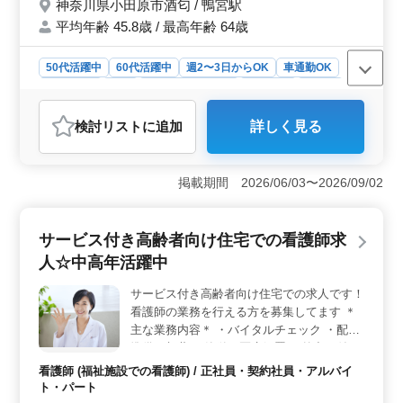
神奈川県小田原市酒匂 / 鴨宮駅
平均年齢 45.8歳 / 最高年齢 64歳
50代活躍中
60代活躍中
週2〜3日からOK
車通勤OK
週休2日制
長期
残業なし・少なめ
女性歓迎
正社員
契約社員
アルバイト・パート
看護師
検討リスト
に追加
詳しく見る
おすすめポイント
＜経験者の活躍＞ 訪問看護での業務は経験と知識が重
要です。当社では豊富な経験を持つ看護師の方々が活躍
掲載期間 2026/06/03〜2026/09/02
しています。特にシニア世代の方々の経験は貴重で、若
手スタッフがその知識と経験から学び成長していま
す。 ＜アクセスと交通費＞ 鴨宮駅から徒歩圏内に
サービス付き高齢者向け住宅での看護師求
位置し、車通勤も可能です。無料駐車場も完備してお
人☆中高年活躍中
り、通勤にかかる負担を軽減します。また、交通費は実
費支給であり、通勤にかかる経費をサポートしていま
サービス付き高齢者向け住宅での求人です！
す。 ＜働きやすい環境＞ 週休2日制を採用し、残業
看護師の業務を行える方を募集してます ＊
も少なめです。また、希望条件や待遇についても柔軟に
対応可能です。長期間安定して働ける環境を整え、看護
主な業務内容＊ ・バイタルチェック ・配薬
師の皆さんが安心してお仕事に取り組めるよう配慮して
準備、与薬 ・簡単な医療処置 ・外出の付き
います。
添い ・介護職員への医療に関する指導 等 ＊
看護師 (福祉施設での看護師) / 正社員・契約社員・アルバイ
交通費支給 ＊駅チカ ＊50代、60代歓迎 ＊
ト・パート
ベテランシニア層活躍中！ 是非ご応募くだ