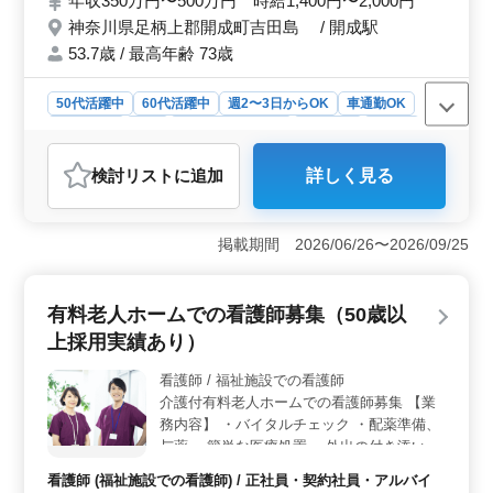
年収350万円〜500万円 時給1,400円〜2,000円
滴・服薬指導 等の看護業務して頂きます！
神奈川県足柄上郡開成町吉田島 / 開成駅
完全週休2日制・年間休日125日☆プライベ
ート時間充実♪ 車通勤可能☆通いやすい♪ ご
53.7歳 / 最高年齢 73歳
経験のある方大歓迎致します！ 皆様のご応
募お待ちしております！
50代活躍中
60代活躍中
週2〜3日からOK
車通勤OK
週休2日制
長期
残業なし・少なめ
女性歓迎
正社員
契約社員
アルバイト・パート
看護師
検討リスト
に追加
詳しく見る
おすすめポイント
＜プライベート時間の確保と充実した働き方＞ 完全週
休2日制と年間休日125日という充実した休暇制度があ
掲載期間 2026/06/26〜2026/09/25
り、プライベートな時間を大切にしながら、訪問看護の
お仕事に集中できます。また、残業も少なめなので、家
族や趣味など、自分の時間を大切にできます。 ＜訪
有料老人ホームでの看護師募集（50歳以
問看護のやりがいと貢献度＞ 在宅での療養中の利用者
上採用実績あり）
様やご家族に寄り添い、看護・支援を提供することで、
彼らの生活の質を向上させることができます。自宅で安
看護師 / 福祉施設での看護師
心して過ごせるよう、尽力することは非常に意義深いも
介護付有料老人ホームでの看護師募集 【業
のです。地域の方々にとって心強い存在となり、貢献度
の高い仕事ができます。 ＜通勤の負担軽減とアクセ
務内容】 ・バイタルチェック ・配薬準備、
スの良さ＞ 無料駐車場完備で車通勤が可能です。通勤
与薬 ・簡単な医療処置 ・外出の付き添い 等
時間を短縮し、通勤の負担を軽減しながら、仕事に集中
ベテラン看護師募集です！（50歳代歓迎し
看護師 (福祉施設での看護師) / 正社員・契約社員・アルバイ
することができます。開成駅からも近く、公共交通機関
てる施設です） ＊年間休日120日 ＊駐車場