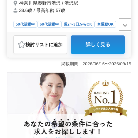
神奈川県秦野市渋沢 / 渋沢駅
39.6歳 / 最高年齢 57歳
50代活躍中
60代活躍中
週2〜3日からOK
車通勤OK
週休2日制
長期
残業なし・少なめ
女性歓迎
正社員
契約社員
アルバイト・パート
看護師
検討リスト
に追加
詳しく見る
おすすめポイント
＜ベテラン看護師の活躍の場＞ この介護老人保健施設
では、40代以上の経験豊富な看護師が活躍しています。
掲載期間 2026/06/16〜2026/09/15
経験10年以上の方は条件面で優遇されるなど、ベテラン
の方々が安心して働ける環境が整っています。 ＜働
きやすい環境＞ 週休2日制や残業が少なめなど、ワーク
ライフバランスを重視した働き方が可能です。車通勤も
可能で、渋沢駅からのアクセスも便利です。また、制服
の支給もあり、快適な労働環境が整っています。 ＜
充実した業務内容＞ 患者の血圧や体温の測定、配薬準
備、食事や排泄の補助など、看護師としての幅広い業務
に携わることができます。地域の高齢者の健康をサポー
トするやりがいのあるお仕事です。