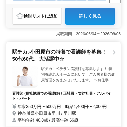
週休2日制
長期
女性歓迎
正社員
契約社員
アルバイト・パート
看護師
検討リスト
に追加
詳しく見る
おすすめポイント
＜夜勤なし！訪問看護で働く＞ 小田原市荻窪に位置す
る訪問看護ステーションでは、夜勤がないため、安定し
掲載期間 2026/06/04〜2026/09/03
た生活リズムを保ちながら働くことができます。訪問件
数は1日4〜5件で、患者様の自宅を訪れて健康管理や看護
業務を行います。訪問経験がない方でも、先輩スタッフ
駅チカ♪小田原市の特養で看護師を募集！
が丁寧にサポートするので安心できます。 ＜選べる
50代60代、大活躍中☆
働き方＞ 週2〜3日からの勤務が可能で、シフトは選べ
る制度が導入されています。オンコールが可能な方は優
駅チカ！ベテラン看護師を募集します！ 特
遇されます。車通勤も可能なので、自宅からのアクセス
別養護老人ホームにおいて、ご入居者様の健
も便利です。また、50代60代の方々も積極的に採用され
ており、ベテランスタッフとして活躍することができま
康管理をおまかせいたします。 〜お仕事内
す。 ＜明るい職場環境＞ マーレ訪問看護ステーシ
容〜 ・バイタルチェック ・配薬準備、与薬
ョンは、アットホームな雰囲気で、スタッフ同士のコミ
・外出の付き添い ・食事、排泄補助 〜求人
看護師 (福祉施設での看護師) / 正社員・契約社員・アルバイ
ュニケーションも活発です。明るく温かい職場で、皆が
特徴〜 ・夜勤なし ・駅チカ ・50代60代大
ト・パート
お互いに助け合いながら働いています。新しい仲間を迎
歓迎☆ 毎日いきいきと過ごせるよう、一緒
年収350万円〜500万円 時給1,400円〜2,000円
え入れる準備が整っていますので、皆様からのご応募を
に働きませんか？ ご応募、お待ちしており
お待ちしています。
神奈川県小田原市早川 / 早川駅
ます！
平均年齢 40.8歳 / 最高年齢 66歳