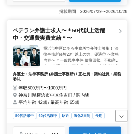
＜多彩な業務内容＞ 交通事故や過払い金問題から離婚
や不倫慰謝料まで、多岐にわたる案件に携われます。
掲載期間 2026/07/29〜2026/10/28
M&amp;A案件や労務問題など、幅広い経験が積める環境
です。多様な案件に挑戦し、スキルアップを目指せま
す。 ＜働きやすさへの配慮＞ 完全週休2日制で、残
ベテラン弁護士求人〜＊50代以上活躍
業も少なめ。仕事とプライベートのバランスが取りやす
中・交通費実費支給＊〜
い環境です。定時で帰宅できるので、充実した休日を過
ごせます。また、駅チカの立地で通勤も便利です。
横浜市中区にある事務所で弁護士募集！ 法
＜魅力的な給与と福利厚生＞ 年収500万円〜1000万円
律事務所経験20年以上の方、優遇◎ 〜業務
という高水準の給与で、安定した生活を築けます。さら
に、社会保険完備や個人受任可能、弁護士費用の事務所
内容〜 ＊一般民事事件 債権回収、不動産明
負担など、福利厚生も充実しています。
渡し 交通事故・医療過誤等の損害賠償請求
等 ＊家事事件 離婚、養育費請求、相続、遺
弁護士・法律事務所 (弁護士事務所) / 正社員・契約社員・業務
言 等 ＊債務整理 任意整理、過払請求、破
委託
産、民事再生 等 〜特徴〜 ◎未経験分野サポ
年収500万円〜1000万円
ート ◎50代以上活躍中 ◎交通費実費支給 現
神奈川県横浜市中区住吉町 / 関内駅
在50歳以上も活躍している事務所です！ 今
平均年齢 42歳 / 最高年齢 65歳
までの経験を活かして頂ける方のご応募お待
ちしております★
50代活躍中
60代活躍中
駅近
週休2日制
長期
残業なし・少なめ
男性歓迎
正社員
契約社員
業務委託
弁護士・法律事務所