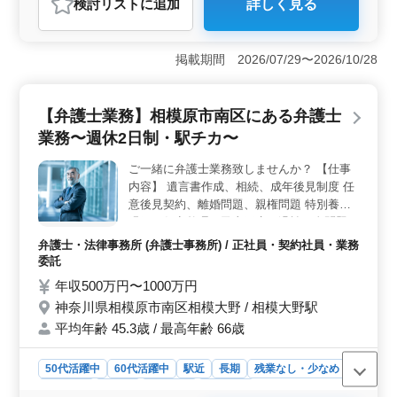
検討リスト
に追加
詳しく見る
おすすめポイント
＜魅力的なポイント＞ 50代以上の経験豊富な方がチー
ムを支え、積極的に活躍中です。交通費実費支給で通勤
掲載期間 2026/07/29〜2026/10/28
の負担を軽減し、仕事に集中できます。残業が少なく、
週休2日制なので、プライベートとの両立がしやすい環境
です。 ＜多彩な業務内容＞ 一般民事事件や家事事
【弁護士業務】相模原市南区にある弁護士
件、債務整理など、多岐にわたる法的問題に対処できる
業務〜週休2日制・駅チカ〜
幅広い業務内容が魅力。経験者ならではの高度な専門知
識と実務経験を活かし、様々なクライアントのニーズに
ご一緒に弁護士業務致しませんか？ 【仕事
応えられます。 ＜充実したサポート体制＞ 経験が
内容】 遺言書作成、相続、成年後見制度 任
浅い分野でも、充実したサポートが用意されています。
チーム全体での情報共有や研修制度を通じて、スキルの
意後見契約、離婚問題、親権問題 特別養子
向上を図りながら、個々の成長を支援する環境が整って
縁組、任意整理、民事再生、過払い金問題
います。
等 【ポイント】 週休2日制 駅チカ ベテラン
弁護士・法律事務所 (弁護士事務所) / 正社員・契約社員・業務
シニア世代の方活躍中 希望条件・待遇相談
委託
して下さい！ 皆様のご応募お待ちしており
年収500万円〜1000万円
ます！
神奈川県相模原市南区相模大野 / 相模大野駅
平均年齢 45.3歳 / 最高年齢 66歳
50代活躍中
60代活躍中
駅近
長期
残業なし・少なめ
男性歓迎
正社員
契約社員
業務委託