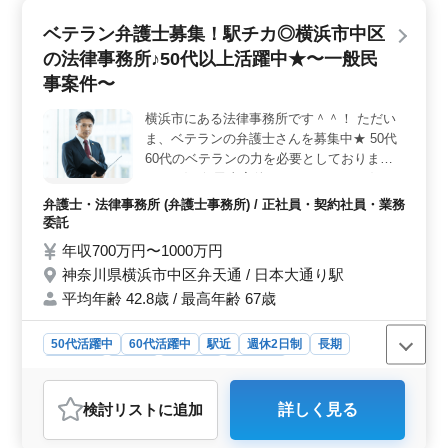
勤務地が登戸駅から徒歩1分の好立地であり、通勤もスト
ベテラン弁護士募集！駅チカ◎横浜市中区
レスなく行えます。 ＜キャリアサポート＞ 未経験
の法律事務所♪50代以上活躍中★〜一般民
の分野でも、経験豊富な先輩たちが丁寧に指導してくれ
るため、安心して新しい領域に挑戦できます。また、中
事案件〜
高年のベテランの方々も多く活躍しており、彼らからの
経験や知識の共有は、あなたのキャリアを飛躍的に成長
横浜市にある法律事務所です＾＾！ ただい
させることができます。 ＜地域貢献＞ 地域密着型
ま、ベテランの弁護士さんを募集中★ 50代
の法律事務所であるため、地元の方々の生活に密着した
60代のベテランの力を必要としておりま
法的支援を行うことができます。地域社会に貢献しなが
す！ 〈一般民事案件をおまかせします〉 ・
ら、その喜びを実感できる仕事です。また、弁護士費用
交通事故 ・消費者事件 ・未払い残業代請求
弁護士・法律事務所 (弁護士事務所) / 正社員・契約社員・業務
が事務所負担となる制度があるため、経済的に困窮して
等 当事務所は駅チカで通勤もらくらくです♪
委託
いる方々へのサポートも可能です。
スタッフは30代〜60代が在籍中！ ご応募お
年収700万円〜1000万円
まちしております！
神奈川県横浜市中区弁天通 / 日本大通り駅
平均年齢 42.8歳 / 最高年齢 67歳
50代活躍中
60代活躍中
駅近
週休2日制
長期
男性歓迎
正社員
契約社員
業務委託
弁護士・法律事務所
検討リスト
に追加
詳しく見る
おすすめポイント
＜充実した給与と働きやすさ＞ 年収700万円〜1000万