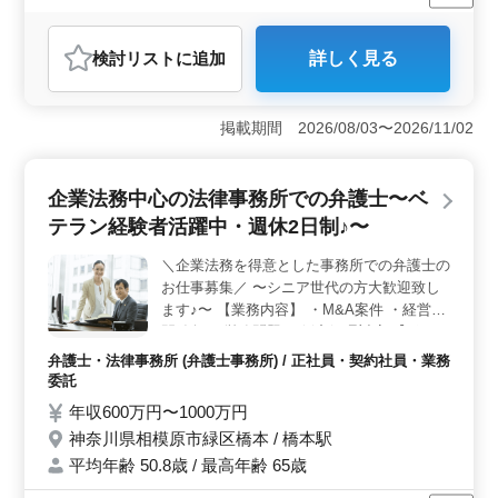
残業なし・少なめ
男性歓迎
正社員
契約社員
業務委託
弁護士・法律事務所
検討リスト
に追加
詳しく見る
おすすめポイント
＜経験者のための理想の環境＞ 川崎市川崎区での法律
事務所での弁護士を募集しています！企業法務や一般民
掲載期間 2026/08/03〜2026/11/02
事事件、家事事件など様々な案件に挑戦できるチャンス
です。駅徒歩圏内、週休2日制、残業なしで、経験者の方
にとって理想の働きやすい環境が整っています。 ＜
企業法務中心の法律事務所での弁護士〜ベ
シニア世代大歓迎＞ 経験豊富なシニア世代の方を歓迎
テラン経験者活躍中・週休2日制♪〜
しています！50代以上の方も積極的に採用中です。お力
を貸して若いスタッフに指導し、共に成長することが可
＼企業法務を得意とした事務所での弁護士の
能です。 ＜多岐にわたる業務と挑戦の場＞ 企業法
お仕事募集／ 〜シニア世代の方大歓迎致し
務、一般民事事件、家事事件など、幅広い業務に携われ
ます。週休2日制や駅徒歩圏内といった待遇が整いつつ、
ます♪〜 【業務内容】 ・M&A案件 ・経営者
未経験分野への挑戦も歓迎します。弁護士費用事務所負
間紛争 ・労務問題 ・倒産処理対応 【ポイン
担で安心して仕事に集中できます。
ト】 ・駅徒歩圏内 ・週休2日制 ・未経験分
弁護士・法律事務所 (弁護士事務所) / 正社員・契約社員・業務
野サポート ・50歳以上新規採用実績あり 年
委託
齢ではなく経験のあるベテラン層を歓迎致し
年収600万円〜1000万円
ます！ 皆様のご応募お待ちしております！
神奈川県相模原市緑区橋本 / 橋本駅
平均年齢 50.8歳 / 最高年齢 65歳