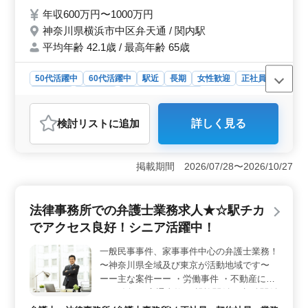
理対応 ・合弁契約作成 ・投資契約書等 ・株
年収600万円〜1000万円
主総会対策 ・敵対的買収防衛策の検討等 ・
神奈川県横浜市中区弁天通 / 関内駅
IPO引受審査 ・ビジネススキームリサーチ
平均年齢 42.1歳 / 最高年齢 65歳
業務 ・国際取引/国際法務対応 締め切り1分
まであきらめないそんなサービスを提供でき
るよう努めております☆ 現在50歳以上も活
50代活躍中
60代活躍中
駅近
長期
女性歓迎
正社員
躍している企業です。 ぜひ今までの経験を
契約社員
業務委託
弁護士・法律事務所
活かして頂ける方のご応募お待ちしておりま
おすすめポイント
す！
検討リスト
に追加
詳しく見る
＜企業法務に特化した魅力的なポジション＞ 横浜市中
区弁天通に位置し、関内駅からほど近い好立地にある企
業法務中心の弁護士募集です。年収600万円〜1000万円
掲載期間 2026/07/28〜2026/10/27
の高待遇を提供し、週休2日制で働きやすい環境を整えて
います。 ＜多彩な業務内容と経験豊富なスタッフ
＞ 労務問題からM&amp;A案件、企業不祥事対応、独占
法律事務所での弁護士業務求人★☆駅チカ
禁止法、事業再生など幅広い企業法務業務に携わること
ができます。経験豊富なスタッフと協力し、案件ごとに
でアクセス良好！シニア活躍中！
最適な解決策を提供することが求められます。 ＜安
心の福利厚生と働きやすい労働条件＞ 社会保険完備、
一般民事事件、家事事件中心の弁護士業務！
個人受任可能、弁護士費用事務所負担可など福利厚生が
〜神奈川県全域及び東京が活動地域です〜
充実しています。週休2日制や年間休日124日といった働
ーー主な案件ーー ・労働事件 ・不動産に関
きやすい労働条件が整っており、ワークライフバランス
する紛争 ・交通事故 ・親族関係 ・相続関係
を大切にしたい方に最適な環境です。
・債務整理 ・金銭トラブル ・その他の紛争