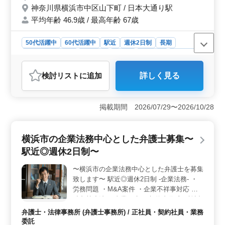
神奈川県横浜市中区山下町 / 日本大通り駅
方！ 皆様のご応募お待ちしております☆
平均年齢 46.9歳 / 最高年齢 67歳
50代活躍中
60代活躍中
駅近
週休2日制
長期
残業なし・少なめ
男性歓迎
正社員
契約社員
業務委託
弁護士・法律事務所
検討リスト
に追加
詳しく見る
おすすめポイント
＜働きやすさ＞ この法律事務所では中高年も活躍中で
す。駅徒歩圏内の立地で、週休2日制・残業少なめの働き
掲載期間 2026/07/29〜2026/10/28
やすい環境が整っています。これにより、プライベート
と仕事のバランスを保ちながら働けます。 ＜業務内
容＞ 債権回収、交通事故、離婚、婚姻費用、親権、破
横浜市の企業法務中心とした弁護士募集〜
産など幅広い法律業務に携われます。未経験分野への挑
駅近◎週休2日制〜
戦も歓迎で、事務所のサポートが受けられるので安心し
て業務に取り組めます。 ＜福利厚生＞ 社会保険完
〜横浜市の企業法務中心とした弁護士を募集
備で、弁護士費用も事務所が負担するため、安心して働
致します〜 駅近◎週休2日制 -企業法務- ・
けます。個人受任も可能で、経験を活かしながら新たな
分野にもチャレンジできる環境が整っています。
労務問題 ・M&A案件 ・企業不祥事対応 ・
独占禁止法 ・事業再生 ・契約書作成・検討
・契約書レビュー ・新株発行予約 ・経営者
弁護士・法律事務所 (弁護士事務所) / 正社員・契約社員・業務
間紛争 ・デューデリジェンス業務 ・倒産処
委託