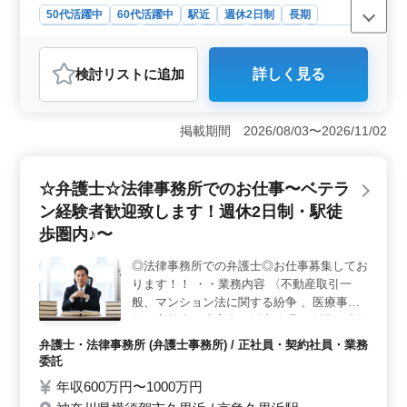
50代活躍中
60代活躍中
駅近
週休2日制
長期
残業なし・少なめ
男性歓迎
正社員
契約社員
業務委託
弁護士・法律事務所
検討リスト
に追加
詳しく見る
おすすめポイント
＜企業法務中心の法律事務所での弁護士＞ 神奈川県相
模原市緑区橋本に拠点を構える法律事務所では、企業法
掲載期間 2026/08/03〜2026/11/02
務を中心にした弁護士を積極的に募集しています。
M&amp;A案件、経営者間紛争、労務問題、倒産処理対応
など、幅広い法務業務に携わる仕事です。 ＜ベテラ
☆弁護士☆法律事務所でのお仕事〜ベテラ
ン経験者の活躍場所＞ シニア世代の方も大歓迎で、50
ン経験者歓迎致します！週休2日制・駅徒
歳以上の新規採用実績があります。経験豊富なベテラン
の方にぴったりの環境です。週休2日制や駅徒歩圏内な
歩圏内♪〜
ど、働きやすい環境が整っています。 ＜待遇充実の
環境＞ 年収600万円〜1500万円、実費支給の通勤手
◎法律事務所での弁護士◎お仕事募集してお
当、社会保険完備、個人受任可能、弁護士費用事務所負
ります！！ ・・業務内容 〈不動産取引一
担可といった待遇が用意されています。未経験者も歓迎
般、マンション法に関する紛争 、医療事
され、積極的にサポートが行われています。
故、高齢者・障害者の財産管理・介護・成年
後見 、法人倒産、虐待・差別問題、M&A案
弁護士・法律事務所 (弁護士事務所) / 正社員・契約社員・業務
件、債権回収 、交通事故、離婚・不倫問
委託
題、相続 等〉 ・・ポイント 〈週休2日制・
年収600万円〜1000万円
駅徒歩圏内・残業少なめ・個人案件受任可