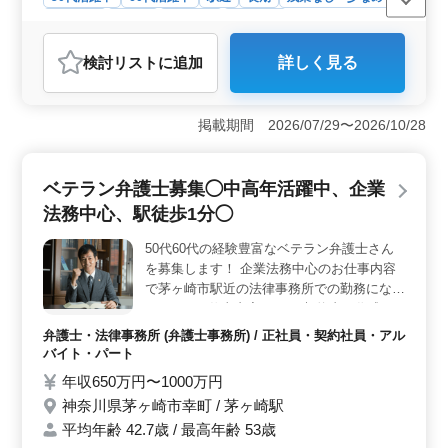
男性歓迎
正社員
契約社員
業務委託
弁護士・法律事務所
検討リスト
に追加
詳しく見る
おすすめポイント
＜家事事件に特化した業務＞ 当事務所では、離婚問題
や相続、DV問題など、家事事件に特化した法律サービス
掲載期間 2026/07/29〜2026/10/28
を提供しています。ご依頼者の安心と利益を最優先に考
え、親身に対応することを心がけています。高度な専門
知識と経験を持つ弁護士が、各種家事事件について的確
ベテラン弁護士募集◯中高年活躍中、企業
なアドバイスと支援を行います。 ＜働きやすい環境
法務中心、駅徒歩1分◯
＞ 関内駅から徒歩圏内に位置し、アクセスも便利で
す。週休2日制を採用し、年間休日120日を設定していま
50代60代の経験豊富なベテラン弁護士さん
す。残業も少なめで、効率的な業務遂行が可能です。ま
を募集します！ 企業法務中心のお仕事内容
た、充実した休憩時間も確保されており、リフレッシュ
した状態で業務に取り組めます。 ＜経験豊富なスタ
で茅ヶ崎市駅近の法律事務所での勤務になり
ッフとの連携＞ 平均年齢が50.2歳となる当事務所のス
ます♪ ＝＝仕事内容＝＝ ・契約書の作成 ・
タッフは、豊富な経験と実績を持っています。50歳以上
債務回収 ・労務問題 ＝＝特徴＝＝ ・週休2
弁護士・法律事務所 (弁護士事務所) / 正社員・契約社員・アル
も活躍中で、経験豊富な先輩たちとの連携を通じて、ス
日 ・未経験分野サポート ・50歳以上新規採
バイト・パート
キルアップとキャリアの発展が図れます。経験を活か
用実績あり ・交通費実費分支給 ・最寄り駅
年収650万円〜1000万円
し、より高度な法的サービスを提供するための環境が整
から徒歩1分◯ 駅から近く、通いやすい法律
っています。
神奈川県茅ヶ崎市幸町 / 茅ヶ崎駅
事務所です。 ぜひ今までの経験を活かして
平均年齢 42.7歳 / 最高年齢 53歳
頂ける方のご応募お待ちしております!