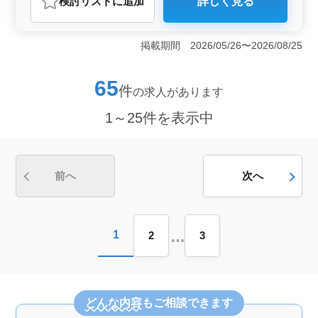
検討リスト
に追加
詳しく見る
＜幅広い案件を取り扱います＞ 神奈川県藤沢市藤沢に
ある中堅弁護士事務所では、一般民事から刑事事件まで
多岐にわたる案件を取り扱っています。弁護士の皆様が
掲載期間 2026/05/26〜2026/08/25
得意とする分野で活躍し、豊富な経験を積むことができ
ます。 ＜魅力的な報酬体系＞ 刑事事件専従の経験
がある方には、月額80万円以上の固定給与が見込まれま
65
件
の求人があります
す。さらに加えて歩合給が支給され、業績に応じて報酬
を得ることができます。安定した収入を得ながら、成果
1～25件を表示中
に応じたボーナスを受け取ることができます。 ＜中
高年の活躍の場＞ 40歳以上や50代の方々も多数活躍し
ており、経験豊富な方々が安定した環境で働いていま
す。女性の方も積極的に活躍し、キャリアを築いていま
す。藤沢駅から近い立地にある事務所で通勤も便利で
前へ
次へ
す。
…
1
2
3
どんな内容
もご相談できます