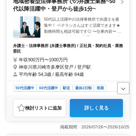
地域密着型法律事務所での弁護士業務~50
視しながら活躍できる環境が整っています。 ＜仕事
代以降活躍中・登戸から徒歩1分~
内容＞ 破産、民事再生、任意整理などの民事案件や、
交通事故、不動産問題、マンション法に関する紛争など
50代以上活躍中の法律事務所で弁護士を募
の家事事件に携わります。ベテラン層が中心となって活
集中！ ベテランさんはすぐ活躍できます★
動しており、経験豊富なメンバーとのチームワークを発
揮しながら、クライアントの法的ニーズに応えていきま
勤務時間も相談可能です◎ 〜仕事内容〜 ・
す。 ＜待遇・条件＞ 勤務地は東神奈川駅から徒歩5
相続 ・不動産事件 ・交通事故 ・借金 ・成
分とアクセス便利な場所に位置しています。また、週休
年後見 ・離婚 など家事事件が中心です！ 〜
弁護士・法律事務所 (弁護士事務所) / 正社員・契約社員・業務
完全2日制で、残業もなしという働きやすい環境が整って
特徴〜 ◎50代60代活躍中 ◎年間休日122日
委託
います。さらに、社会保険完備や弁護士費用事務所負担
◎未経験分野サポート ◎弁護士費用事務所
年収900万円〜1000万円
可などの福利厚生も整っており、安心して働ける環境が
負担 年間休日122日とプライベートを大切に
整っています。
神奈川県川崎市多摩区登戸 / 登戸駅
できる職場です♪ ご応募お待ちしております
平均年齢 54,3歳 / 最高年齢 64歳
50代活躍中
60代活躍中
駅近
週休2日制
長期
残業なし・少なめ
男性歓迎
正社員
契約社員
業務委託
弁護士・法律事務所
検討リスト
に追加
詳しく見る
おすすめポイント
＜働きやすさ＞ 週休2日制や残業が少ない環境で、自分
の時間を大切にできます。さらに、勤務時間の柔軟性が
掲載期間 2026/07/26〜2026/10/25
あり、ライフスタイルに合わせた働き方が可能です。従
業員のニーズに応える職場環境が整っています。また、