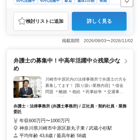
50代活躍中
60代活躍中
駅近
週休2日制
長期
残業なし・少なめ
男性歓迎
正社員
契約社員
業務委託
弁護士・法律事務所
検討リスト
に追加
詳しく見る
おすすめポイント
＜経験者優遇＞ 法律事務所での弁護士を募集していま
す。豊富な経験を活かし、債権回収、交通事故、離婚な
掲載期間 2026/08/03〜2026/11/02
ど幅広い案件に挑戦することが可能です。駅近で通勤ラ
クラク、週休2日、残業少なめで働きやすさ抜群で
す。 ＜シニア世代歓迎＞ 経験者を積極採用中で
弁護士の募集中！中高年活躍中☆残業少な
す。シニアの方も大歓迎しています。未経験分野でも安
め
心サポートがあります。弁護士費用事務所負担で安心の
雇用条件です。経験豊富な方々のご応募をお待ちしてい
川崎市中原区内の法律事務所で弁護士の方を
ます。 ＜キャリアチャレンジ＞ 未経験者も歓迎し
募集してます！ [取り扱い業務内容] ＊借金
ています。今までの経験を活かして新たな分野にチャレ
ンジすることが可能です。法律業務や家事事件に興味が
問題 ＊離婚 ＊相続 ＊民事紛争 ＊交通事故
ある方、充実したサポート体制でスキルを磨きながら成
＊労働問題 ＊事業再生、倒産 ＊顧問業務 ＊
長できる環境です。
企業法務 等 幅広い業務を取り扱ってます！
弁護士・法律事務所 (弁護士事務所) / 正社員・契約社員・業務
ぜひ今までの経験を活かして頂ける方のご応
委託
募お待ちしております。
年収600万円〜1000万円
神奈川県川崎市中原区新丸子東 / 武蔵小杉駅
平均年齢 43,6歳 / 最高年齢 58歳