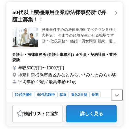
ます。 ＜週休2日制＞ 土日祝日が休みの週休2日制
です。これにより、ワークライフバランスを保ちながら
50代以上積極採用企業◎法律事務所で弁
働けます。さらに、夏季休業や年末年始などの休暇制度
護士募集！！
も充実しています。 ＜多様な業務経験＞ 家事事件
や企業法務、過払金問題、債権回収など、幅広い業務に
民事事件中心の法律事務所でベテラン弁護士
取り組めます。個人案件の受任も可能で、新しい分野に
大募集！ 今までの経験が生かせる職場です
挑戦できる環境です。
◎ 〜取扱業務〜 離婚・男女問題 相続、遺産
分割 借金問題・債務整理 交通事故 不動産関
係 労働問題 会社経営全般 契約・取引関係
弁護士・法律事務所 (弁護士事務所) / 正社員・契約社員・業務
コンプライアンス 等 上記を中心にご担当し
委託
ていただきます！ ＊特徴＊ ◎残業少なめ
年収500万円〜1000万円
◎50代以上活躍中 ◎交通費実費支給 向上心
神奈川県横浜市西区みなとみらい / みなとみらい駅
があり、何事にも積極的に取り組める方積極
平均年齢 43歳 / 最高年齢 61歳
採用致します！！！ ぜひご応募ください♪♪
50代活躍中
60代活躍中
駅近
週休2日制
長期
残業なし・少なめ
男性歓迎
正社員
契約社員
業務委託
弁護士・法律事務所
検討リスト
に追加
詳しく見る
おすすめポイント
＜魅力的なポイント＞ 神奈川県横浜市西区みなとみら