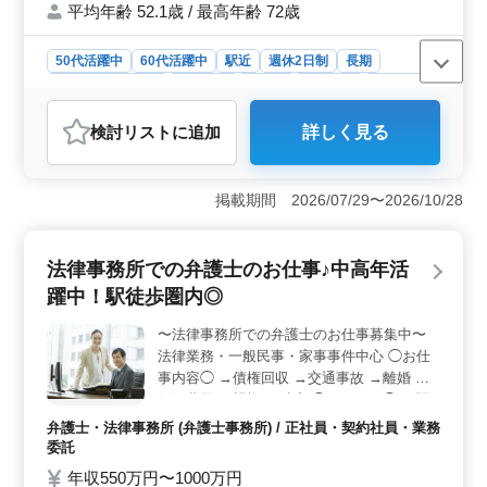
平均年齢 52.1歳 / 最高年齢 72歳
50代活躍中
60代活躍中
駅近
週休2日制
長期
残業なし・少なめ
男性歓迎
正社員
契約社員
業務委託
弁護士・法律事務所
検討リスト
に追加
詳しく見る
おすすめポイント
＜業務内容＞ 相模原市南区相模大野に位置する法律事
務所で、離婚問題や親権問題、交通事故から遺言書作
掲載期間 2026/07/29〜2026/10/28
成、相続、不動産問題、成年後見制度など、幅広い法務
業務に携わります。クライアントの法的ニーズに応え、
解決に向けて真摯に対応します。 ＜ポイント＞ 週5
法律事務所での弁護士のお仕事♪中高年活
日勤務可能な方を大歓迎します。また、週休2日制と駅チ
躍中！駅徒歩圏内◎
カという好条件が整っており、通勤も便利です。経験豊
富なベテランの方も歓迎しています。働きやすい環境
〜法律事務所での弁護士のお仕事募集中〜
で、安心して仕事に取り組めます。積極的な方のご応募
法律業務・一般民事・家事事件中心 ◯お仕
をお待ちしています。 ＜会社情報＞ 平均年齢は
52.1歳で、男女比は均等です。禁煙環境であり、学術研
事内容◯ →債権回収 →交通事故 →離婚 →
究や専門・技術サービス業に従事しています。社風はア
婚姻費用 →親権 →破産 ◯ポイント◯ →駅
ットホームであり、メンバー同士の協力と助け合いが重
徒歩圏内 →週休2日制 →残業少なめ →シニ
弁護士・法律事務所 (弁護士事務所) / 正社員・契約社員・業務
視されています。
ア世代歓迎 →弁護士費用事務所負担 →未経
委託
験分野サポート 今までの経験を活かして頂
年収550万円〜1000万円
ける方！ 経験ない案件にチャレンジしたい