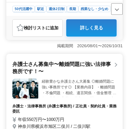
50代活躍中
駅近
週休2日制
長期
残業なし・少なめ
女性歓迎
正社員
契約社員
業務委託
弁護士・法律事務所
検討リスト
に追加
詳しく見る
おすすめポイント
＜経験者歓迎＞ 借金問題から離婚、相続、民事紛争、
交通事故、労働問題まで多岐にわたり、これまでの経験
掲載期間 2026/08/01〜2026/10/31
が活かせる環境が整っています。中高年層の経験豊富な
方々が活躍中で、チーム全体が共に成長していま
す。 ＜働きやすい条件＞ 川崎市中原区内、武蔵小
弁護士さん募集中〜離婚問題に強い法律事
杉駅近くの立地は通勤に便利です。週休2日制で残業も少
務所です！〜
なめ、ワークライフバランスが重視されています。女性
も歓迎され、柔軟な雇用形態が整っています。 ＜弁
経験豊かな弁護士さん大募集 ◎離婚問題に
護士事務所の特徴＞ 取り扱う業務の幅広さが特徴で、
強い事務所です◎ 【業務内容】 ・離婚問題
個々の専門分野において深い知識を積むことができま
す。社会保険完備や個人受任可能、弁護士費用の事務所
・不倫問題 ・相続、遺言関係 ・借金整理 ・
負担など福利厚生も整っており、働きやすい環境が整っ
各種書類作成 等 ＊備考＊ ・駅チカ ・50歳
ています。
以上新規採用実績あり 家事事件を得意とす
弁護士・法律事務所 (弁護士事務所) / 正社員・契約社員・業務
る弁護士さん必見です♪
委託
年収550万円〜1000万円
神奈川県横浜市旭区二俣川 / 二俣川駅