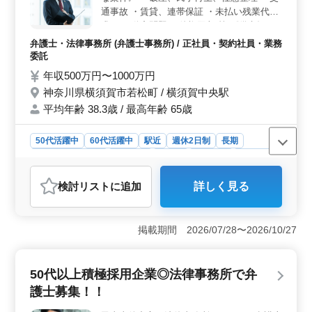
用しています。交通事故、相続・遺言、債務整理、離婚
通事故 ・賃貸、連帯保証 ・未払い残業代請
など多岐にわたる業務に携わることで、スキルを活かし
求 ・不動産問題 ・債権回収 等 《備考》 ・
ながら新たな経験を積むことができます。
週休2日制 ・個人受任可能 法曹経験豊富な
弁護士・法律事務所 (弁護士事務所) / 正社員・契約社員・業務
方、積極採用中！ ぜひ、お気軽にお問い合
委託
わせください♪
年収500万円〜1000万円
神奈川県横須賀市若松町 / 横須賀中央駅
平均年齢 38.3歳 / 最高年齢 65歳
50代活躍中
60代活躍中
駅近
週休2日制
長期
残業なし・少なめ
男性歓迎
正社員
契約社員
業務委託
弁護士・法律事務所
検討リスト
に追加
詳しく見る
おすすめポイント
＜魅力ポイント＞ 神奈川県横須賀市での弁護士業務を
募集しています。50代以上の経験豊富な方々が活躍して
掲載期間 2026/07/28〜2026/10/27
おり、週休2日制で長期の安定した勤務環境です。法曹経
験が豊富な方を積極的に採用しており、破産や交通事
故、賃貸問題など、様々な案件に携わることができま
50代以上積極採用企業◎法律事務所で弁
す。 ＜業務内容＞ 破産や民事再生、任意整理など
護士募集！！
の法律相談から、交通事故や賃貸問題、未払い残業代請
求などの民事事件まで、幅広い業務に携わります。個人