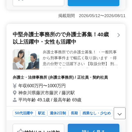
おすすめポイント
＜経験者のための理想的な環境＞ 小田原駅から徒歩わ
ずか2分の立地に位置し、交通の便が良いため、通勤スト
掲載期間 2026/05/12〜2026/08/11
レスを軽減できます。企業法務に特化した業務内容で、
経験豊富なベテラン弁護士の方々が活躍しています。ま
た、50代以上の方も多数在籍し、経験を活かしてチーム
中堅弁護士事務所ので弁護士募集！40歳
の一員として活躍できる環境が整っています。 ＜充
以上活躍中・女性も活躍中
実した福利厚生＞ 週休完全2日制や交通費の実費支給な
ど、働きやすい環境が整っています。また、未経験の分
弁護士事務所での弁護士募集！ ・一般民事
野にも丁寧なサポートがあり、新たなスキルや知識を身
から刑事事件まで幅広く取り扱います ・得
につけることができます。 ＜成長と活躍の場＞ 経
験者の方々が自身のスキルや経験を活かし、業務に取り
意の分野でご活躍下さい 【取扱分野】 刑事
組むことで、チーム全体の成長に貢献できる環境です。
弁護、交通事故、債務整理（個人破産、個人
小田原市でのキャリアを築きたい方に最適な職場です。
再生、任意整理、過払い金返還請求）、法人
弁護士・法律事務所 (弁護士事務所) / 正社員・契約社員
倒産（会社破産）、企業法務（顧問）、不倫
年収600万円〜1000万円
慰謝料（離婚）、相続、債権回収など ※ど
神奈川県藤沢市藤沢 / 藤沢駅
の分野も幅広く、且つ満遍なく取り組んでい
ただきます。 ＜刑事事件専従の場合＞ 刑事
平均年齢 49.1歳 / 最高年齢 69歳
弁護専従経験2年以上は月額80万円以上固
定、歩合給なしの待遇見込み 40歳以上、50
50代活躍中
駅近
週休2日制
長期
残業なし・少なめ
代も活躍しています。 安定的な弁護士事務
男性歓迎
正社員
契約社員
弁護士・法律事務所
所で勤務希望の方ぜひご応募下さい
おすすめポイント