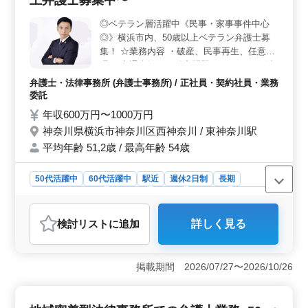
上弁護士募集中〜
事事件に対応しています。これまでの豊富な経験を活か
◎ベテラン層活躍中《民事・家事事件中心
し、多様な案件に取り組める環境です。 ＜働きやす
◎》横浜市内、50歳以上ベテラン弁護士募
さと充実した福利厚生＞ 残業が少なく、週休2日制でプ
ライベートとのバランスが取りやすい職場環境です。社
集！ ☆業務内容 ・破産、民事再生、任意整
会保険完備、個人受任可能、弁護士費用事務所負担な
理 ・交通事故・不動産問題 ・マンション法
ど、福利厚生も充実しています。横浜駅から近い便利な
に関する紛争等 ☆備考 ・週休完全2日 ・50
弁護士・法律事務所 (弁護士事務所) / 正社員・契約社員・業務
立地にあり、通勤もスムーズです。
歳以上新規採用実績あり ・最寄り駅から徒
委託
歩5分♪ ベテラン層活躍中！ご応募お待ちし
年収600万円〜1000万円
ております！
神奈川県横浜市神奈川区西神奈川 / 東神奈川駅
平均年齢 51,2歳 / 最高年齢 54歳
50代活躍中
60代活躍中
駅近
週休2日制
長期
残業なし・少なめ
男性歓迎
正社員
契約社員
業務委託
弁護士・法律事務所
検討リスト
に追加
詳しく見る
おすすめポイント
＜魅力＞ 横浜市での弁護士業務の求人です。中高年の
ベテラン層が活躍しており、民事・家事事件に特化した
掲載期間 2026/07/27〜2026/10/26
業務に携わることができます。また、年収600万円〜
1000万円という高水準の給与が用意されています。週休2
日制で残業も少なめなので、ライフワークバランスを重