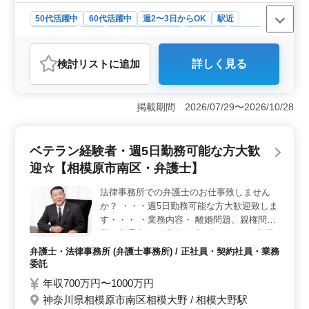
50代活躍中
60代活躍中
週2〜3日からOK
駅近
週休2日制
長期
残業なし・少なめ
男性歓迎
正社員
契約社員
アルバイト・パート
弁護士・法律事務所
検討リスト
に追加
詳しく見る
おすすめポイント
＜キャリアチャンス＞ 企業法務に特化した業務内容
で、中高年の経験豊富な弁護士の方々を積極的に募集し
掲載期間 2026/07/29〜2026/10/28
ています。契約書の作成から債務回収、労務問題まで、
幅広い案件に関わりながら、長年培ってきたスキルや知
識を最大限に発揮することができます。 ＜働きやす
ベテラン経験者・週5日勤務可能な方大歓
さ＞ 週休2日制で残業が少ないため、仕事とプライベー
迎☆【相模原市南区・弁護士】
トのバランスを取りやすい環境です。さらに、駅から徒
歩1分という好立地に位置し、通勤時間を短縮することが
法律事務所での弁護士のお仕事致しません
できます。これにより、日々の通勤ストレスを軽減し、
か？ ・・・週5日勤務可能な方大歓迎致しま
心地よく仕事に集中することができます。 ＜ベテラ
ン採用実績＞ 50歳以上の方々の新規採用実績があり、
す・・・ ・業務内容・ 離婚問題、親権問
経験を活かしやすい職場環境が整っています。また、男
題、交通事故 遺言書作成、相続、不動産問
女比率もバランスよく、多様性を尊重した職場文化が根
題 成年後見制度 等 ・ポイント・ 週休2日制
弁護士・法律事務所 (弁護士事務所) / 正社員・契約社員・業務
付いています。
駅チカ ベテランさん大歓迎致します！ 皆様
委託
のご応募お待ちしております！
年収700万円〜1000万円
神奈川県相模原市南区相模大野 / 相模大野駅