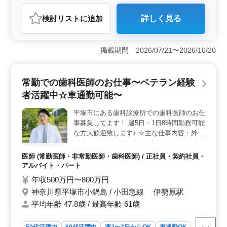
アルバイト・パート
医師
検討リスト
に追加
詳しく見る
おすすめポイント
＜中高年歓迎＞ 平塚市にある歯科医院が、中高年の方
を歓迎して歯科医師を募集中です。経験豊富な方、積極
掲載期間 2026/07/21〜2026/10/20
的に採用中！一般歯科から審美歯科まで、様々な診療業
務に携わりながら、地域の歯科医療に貢献しません
か。 ＜アクセス便利＞ 平塚駅から徒歩圏内で通勤
常勤での歯科医師のお仕事〜ベテラン経験
できるのでアクセス良好です。また、車通勤も可能で、
者活躍中☆車通勤可能〜
無料の駐車場が完備されています。通勤が快適で、普段
のお仕事に集中できます。 ＜充実の業務内容＞ 保
平塚市にある歯科診療所での歯科医師のお仕
険診療を中心に、一般歯科から矯正歯科、審美歯科まで
事募集してます！ 週5日・1日8時間勤務可能
様々な診療業務を担当。患者様との信頼関係を築きなが
ら、健康な歯と提供してください。訪問診療は一部あり
な方大歓迎致します♪ ☆主な仕事内容：外来
ますが、柔軟に対応可能です。
治療、一般歯科業務全般 【＼保険治療中心
／一般歯科/小児歯科 等】 ◎歯や歯周病の治
医師 (常勤医師・非常勤医師・歯科医師) / 正社員・契約社員・
療 ◎予防歯科 ◎口腔ケアや審美歯科 ◎歯列
アルバイト・パート
矯正 ◎歯科検診 ＊訪問診療なし(一部ある場
年収500万円〜800万円
合もございます) ＊勤務日相談可能（その他
神奈川県平塚市小鍋島 / 小田急線 伊勢原駅
備考） ＊50代、60代歓迎 ＊女医歓迎 ＊車
平均年齢 47.8歳 / 最高年齢 61歳
通勤可能 ＊週休2日制 ＊交通費全額支給 ＊
社会保険完備 等 歯科医師経験10年以上の方
は条件面優遇します！ 希望条件・待遇相談
50代活躍中
60代活躍中
週2〜3日からOK
車通勤OK