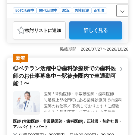
50代活躍中
60代活躍中
駅近
男性歓迎
正社員
契約社員
医師
おすすめポイント
検討リスト
に追加
詳しく見る
＜経験を活かす環境＞ この求人は精神科の経験豊富な
医師を求めており、経験10年以上の専門知識を活かすこ
とができます。経験を生かし、質の高い医療サービスを
掲載期間 2026/07/27〜2026/10/26
提供していただきます。 ＜勤務条件の柔軟性＞ 週
末は短時間勤務が可能で、木曜日の勤務も選択制です。
新着
勤務日は自分のライフスタイルに合わせて調整ができる
◎ベテラン活躍中◎歯科診療所での歯科医
ため、私生活とのバランスを保ちやすいです。 ＜福
利厚生と休暇＞ 雇用、労災、健康、厚生などの社会保
師のお仕事募集中〜駅徒歩圏内で車通勤可
険完備、夏季休暇や年末年始の長期休暇も充実していま
能！〜
す。仕事と休息のバランスを取りやすく、長期間にわた
って安心して勤務できます。
医師 / 常勤医師・非常勤医師・歯科医師
＼足柄上郡松田町にある歯科診療所での歯科
医師のお仕事／ 募集しております！ご経験
のある方是非応募して下さい！ 小田急線 新
松田駅から徒歩2分程！ 外来治療、一般歯科
医師 (常勤医師・非常勤医師・歯科医師) / 正社員・契約社員・
業務全般を担当 ・・業務内容【保険診療中
アルバイト・パート
心】 一般歯科・小児歯科 →歯や歯周病の治