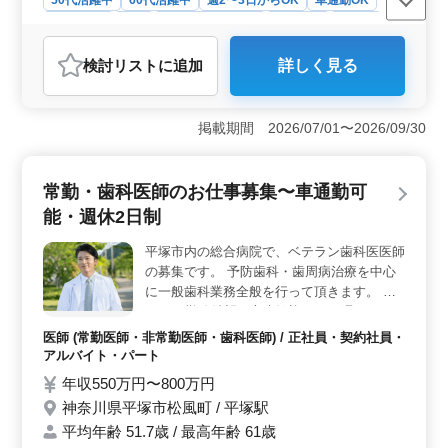
して下さい。若いスタッフが経験者の力を必
週休2日制
長期
残業なし・少なめ
女性歓迎
正社員
要としています♪
契約社員
アルバイト・パート
医師
検討リスト
に追加
詳しく見る
おすすめポイント
＜ベテラン経験者歓迎・車通勤可能＞ この求人は平塚
市の歯科診療所での常勤歯科医師のお仕事です。経験者
掲載期間 2026/07/01〜2026/09/30
優遇で、歯科医師経験10年以上の方は特に条件面で優遇
されます。週5日・1日8時間の勤務が可能で、ベテランの
力が必要とされています。 ＜外来治療・一般歯科業
常勤・歯科医師のお仕事募集〜車通勤可
務＞ 主な業務は外来治療と一般歯科業務。幅広い診療
能・週休2日制
領域でスキルを発揮でき、患者の健康をサポートしま
す。特に保険治療中心において経験を活かせるのでスキ
平塚市内の総合病院で、ベテラン歯科医医師
ルアップも可能です。 ＜好条件な勤務環境＞ 週休2
の募集です。 予防歯科・歯周病治療を中心
日制で、残業も少なめ。駅から徒歩2分、車通勤可能でア
クセス良好。50代・60代の方も歓迎され、交通費全額支
に一般歯科業務全般を行って頂きます。 週
給や社会保険完備など待遇も魅力的で安定した雇用が見
2〜3日勤務希望の方大歓迎ですが週5日、1
込めます。
日8時間程度勤務可能な常勤希望の方も歓迎
医師 (常勤医師・非常勤医師・歯科医師) / 正社員・契約社員・
です。 〜業務内容〜(保険診療中心)〜 ☆歯
アルバイト・パート
周病治療 ☆予防歯科 ・虫歯、歯周病検診、
年収550万円〜800万円
唾液検査 ・セルフケア、ブラッシング指導
神奈川県平塚市松風町 / 平塚駅
・プラーク、バイオフィルム除去 ・トゥ
平均年齢 51.7歳 / 最高年齢 61歳
ースクリーニング、フッ素塗布 etc ☆希望勤