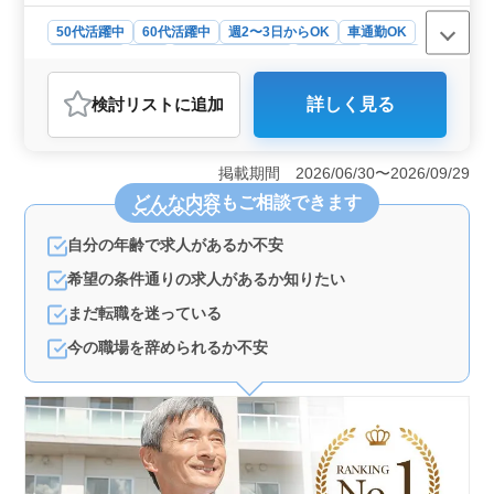
務日相談受付 ☆50代、60代活躍中、シニア
世代歓迎
50代活躍中
60代活躍中
週2〜3日からOK
車通勤OK
週休2日制
長期
残業なし・少なめ
女性歓迎
正社員
契約社員
アルバイト・パート
医師
検討リスト
に追加
詳しく見る
おすすめポイント
＜医師のキャリア構築＞ ベテラン歯科医師の経験を活
かし、予防歯科や歯周病治療に専念できる環境が整って
掲載期間 2026/06/30〜2026/09/29
います。また、週2〜3日の柔軟な働き方も歓迎していま
どんな内容
もご相談できます
す。 ＜地域と患者サポート＞ 平塚市内の総合病院
でのお仕事なので、地域密着型の医療提供が可能です。
自分の年齢で求人があるか不安
患者との信頼関係を築きやすく、予防歯科に特化したサ
ービスで地域社会への貢献が期待できます。車通勤も可
希望の条件通りの求人があるか知りたい
能でアクセスも良好。 ＜シニア世代の活躍＞ 50
代、60代の医師が活躍中の環境で、シニア世代も歓迎。
まだ転職を迷っている
経験豊富な方々と協力し、スキルアップが図れる環境で
今の職場を辞められるか不安
す。また、男女比率は女性が7割を占め、女性医師のキャ
リア形成にも最適な環境が整っています。