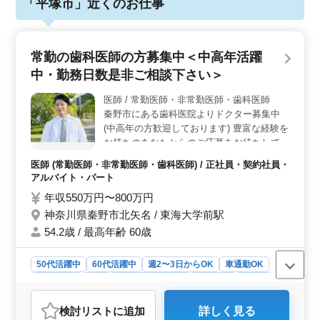
「平塚市」近くのお仕事
常勤の歯科医師の方募集中＜中高年活躍
中・勤務日数是非ご相談下さい＞
医師 / 常勤医師・非常勤医師・歯科医師
秦野市にある歯科医院よりドクター募集中
(中高年の方歓迎しております) 豊富な経験を
お持ちのあなたからのご応募をお待ちしてい
ます☆ 【お任せする仕事内容】 一般診療メ
医師 (常勤医師・非常勤医師・歯科医師) / 正社員・契約社員・
インにお願いします。 具体的には… ＊一般
アルバイト・パート
歯科 ＊小児歯科 ＊歯周病治療 ＊予防歯科
年収550万円〜800万円
＊ホワイトニング ＊顎関節治療 など ◯交通
神奈川県秦野市北矢名 / 東海大学前駅
費全額支給♪ ◎50代以上のベテラン層歓迎！
豊富な知識と経験を活かしてぜひ一緒にお仕
54.2歳 / 最高年齢 60歳
事しませんか？お待ちしております
50代活躍中
60代活躍中
週2〜3日からOK
車通勤OK
週休2日制
長期
残業なし・少なめ
女性歓迎
正社員
契約社員
アルバイト・パート
医師
検討リスト
に追加
詳しく見る
おすすめポイント