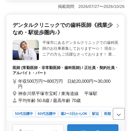
で活躍できます。 ＜働きやすい勤務条件＞ 週4から
掲載期間 2026/07/27〜2026/10/26
5日の勤務となっており、休診日も含めて柔軟に勤務日数
を調整できます。火曜午後、木曜、日曜が休診日で、祝
日も休みです。有給休暇、夏季休暇、年末年始休暇も保
デンタルクリニックでの歯科医師《残業少
証されており、ワークライフバランスを保ちやすいで
す。 ＜職場環境＞ クリニックは15床の設備を持
なめ・駅徒歩圏内♪》
ち、常勤2人、非常勤4人の医師が在籍しています。最高
年齢は73歳と中高年の医師も活躍しています。様々な年
平塚市にあるデンタルクリニックでの歯科医
代の医師が協力しながら働いています。
師のお仕事募集しております〜☆！ 現在シ
ニアの方もご活躍なさっております！ 業務
内容は・・ 外来治療、一般歯科業務全般(保
険診療中心)を担当 ・・一般歯科/小児歯科
医師 (常勤医師・非常勤医師・歯科医師) / 正社員・契約社員・
等・・ 歯や歯周病の治療・予防歯科・口腔
アルバイト・パート
ケアや審美歯科・歯列矯正・歯科検診のお仕
年収500万円〜800万円 日給20,000円〜30,000
事して頂きます！ ポイントは・・ 訪問診療
円
なし・50代、60代歓迎・駅徒歩圏内・残業
神奈川県平塚市宝町 / 東海道線 平塚駅
少なめ・シフト制！ 歓迎・・ 週5日、1日8
平均年齢 50.8歳 / 最高年齢 70歳
時間出勤可能な方！！ 年齢ではなく経験の
あるベテラン層を歓迎致します♪ ぜひ今まで
の経験を活かして頂ける方のご応募お待ちし
50代活躍中
60代活躍中
週2〜3日からOK
駅近
長期
ております＼＾＾／
残業なし・少なめ
女性歓迎
正社員
契約社員
アルバイト・パート
医師