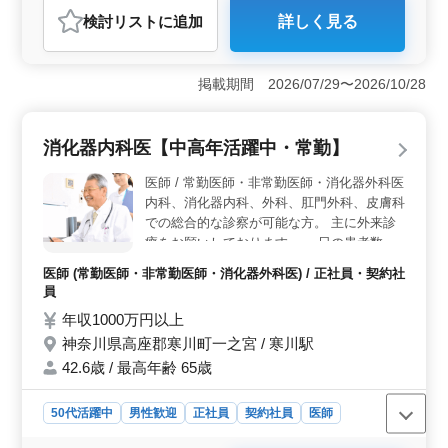
検討リスト
に追加
詳しく見る
おすすめポイント
＜駅近で歯科医師募集＞ 大磯駅からわずか5分の距離に
位置する歯科クリニックが、歯科医師を求人中。駅近で
掲載期間 2026/07/29〜2026/10/28
通勤便利、50代60代の経験豊富な医師も大歓迎です。患
者の利便性とアクセスの良さが魅力です。 ＜幅広い
診療内容＞ 地域の患者様に多岐にわたる診療を提供し
消化器内科医【中高年活躍中・常勤】
ているクリニック。虫歯、歯周病から審美歯科、インプ
ラントまで、多彩な分野での経験が積めます。治療の一
医師 / 常勤医師・非常勤医師・消化器外科医
貫性と質を大切にしています。 ＜働きやすい環境
内科、消化器内科、外科、肛門外科、皮膚科
＞ 車通勤可、交通費全額支給、年間休日120日以上。ま
での総合的な診察が可能な方。 主に外来診
た、週休2日制や残業が少なめなど、医師が働きやすい環
療をお願いしております。 一日の患者数：
境を整えています。歯科医師経験5年以上の方、専門学校
院長と分担して診療していただくため、おお
卒以上の資格をお持ちの方、お待ちしています。
医師 (常勤医師・非常勤医師・消化器外科医) / 正社員・契約社
よそ50名程度となります。 主な患者層：ご
員
高齢の患者様が多く来院されますが、幅広い
年収1000万円以上
年齢の患者様を診ていただきます。 給与
神奈川県高座郡寒川町一之宮 / 寒川駅
例：週5日で2000万円〜 ※詳細は、お気軽に
お問い合わせください。 夜間当直：無し
42.6歳 / 最高年齢 65歳
50代活躍中
男性歓迎
正社員
契約社員
医師
おすすめポイント