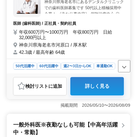
神奈川県海老名市にあるデンタルクリニック
円。通勤手当実費支給、賞与あり。雇用・労災・健康・
厚生の充実した福利厚生が整っています。経験を活かし
での歯科医師募集です 50代以上積極採用中
て長く働ける環境です。
企業！ 《主な仕事内容》 保険診療中心 ◎歯
や歯周病の治療 ◎予防歯科 ◎口腔ケアや審
医師 (歯科医師) / 正社員・契約社員
美歯科 ◎歯列矯正 ◎歯科検診 等 ＊備考＊
年収600万円〜1000万円 年収800万円 日給
・勤務日相談可能（その他備考） ・50代、
32,000円以上
60代歓迎 ・女医歓迎 ・自費診療経験者、イ
神奈川県海老名市河原口 / 厚木駅
ンプラント経験者も歓迎 年齢ではなく経験
のあるベテラン層を歓迎致します！ 是非ご
42.3歳 / 最高年齢 64歳
応募ください！！
50代活躍中
60代活躍中
週2〜3日からOK
車通勤OK
長期
女性歓迎
正社員
契約社員
医師
おすすめポイント
検討リスト
に追加
詳しく見る
＜経験・資格の優遇条件＞ 歯科医師免許をお持ちで、
歯科医師としての実務経験が5年以上ある方を募集してい
ます。40代以上のベテラン層を積極採用し、経験豊富な
掲載期間 2026/05/10〜2026/08/09
方々のご応募をお待ちしています。歯科医療の最前線で
経験を活かし、新たなチャレンジをしてみません
か？ ＜業務内容＞ 保険診療を中心に、歯や歯周病
一般外科医※夜勤なしも可能【中高年活躍
の治療、予防歯科、口腔ケアや審美歯科、歯列矯正、歯
科検診などの業務を担当します。柔軟な勤務日の相談が
中・常勤】
可能であり、また、自費診療経験者やインプラント経験