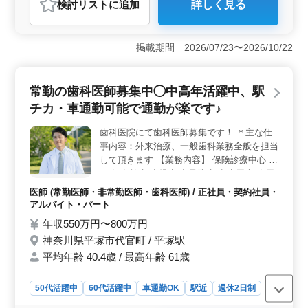
検討リスト
に追加
詳しく見る
おすすめポイント
＜働きやすさ＞ 平塚市宝町のデンタルクリニックでの
歯科医師募集。駅徒歩圏内で通勤ラクラク。残業は少な
掲載期間 2026/07/23〜2026/10/22
めで、シフト制度が導入されており、柔軟な働き方が可
能。50代や60代のベテラン層も歓迎されています。
＜スキル活かせる＞ 一般歯科業務全般を担当。保険診
常勤の歯科医師募集中◯中高年活躍中、駅
療を中心に、一般歯科や小児歯科など様々な分野で経験
チカ・車通勤可能で通勤が楽です♪
を積むことができます。歯科検診や歯周病の治療・予防
歯科に携わりながら、スキルを高めましょう。 ＜働
歯科医院にて歯科医師募集です！ ＊主な仕
く環境＞ 訪問診療なし、50代や60代歓迎。駅徒歩圏内
事内容：外来治療、一般歯科業務全般を担当
でアクセス良好。残業が少なめで、シフト制度が整備さ
れているため、ワークライフバランスを重視した働き方
して頂きます 【業務内容】 保険診療中心 一
が可能です。
般歯科/義歯/小児歯科/予防歯科/歯周病/歯周
内科治療/矯正歯科/審美歯科 ホワイトニン
医師 (常勤医師・非常勤医師・歯科医師) / 正社員・契約社員・
グ/トリートメントケア/PMTC/イリゲーショ
アルバイト・パート
ン など ＊訪問診療なし(一部ある場合もござ
年収550万円〜800万円
います) ＊50代、60代歓迎 ＊女医歓迎 ＊交
神奈川県平塚市代官町 / 平塚駅
通費全額支給 ＊社会保険完備 等 現在シニア
平均年齢 40.4歳 / 最高年齢 61歳
層、積極的に採用中☆ 皆様からのご応募お
待ちしております◯
50代活躍中
60代活躍中
車通勤OK
駅近
週休2日制
長期
残業なし・少なめ
女性歓迎
正社員
契約社員