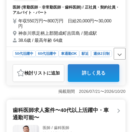
の方、ぜひご応募をお待ちしています。
れ歯 ・歯周病 ・審美歯科、ホワイトニン
医師 (常勤医師・非常勤医師・歯科医師) / 正社員・契約社員・
グ、インプラント など ＊訪問診療なし(一部
アルバイト・パート
ある場合もございます) ＊勤務日相談可能、
年収550万円〜800万円 日給20,000円〜30,000
ご相談下さい ＊50代、60代歓迎 ＊女医歓迎
円
＊自費診療経験者、インプラント経験者歓迎
神奈川県足柄上郡開成町吉田島 / 開成駅
年齢ではなく経験のあるベテランのかた歓迎
致します！ ぜひ今までの経験を活かして働
38.6歳 / 最高年齢 64歳
ける方、ご応募お待ちしております！
50代活躍中
60代活躍中
車通勤OK
駅近
週休2日制
長期
残業なし・少なめ
女性歓迎
正社員
契約社員
アルバイト・パート
医師
検討リスト
に追加
詳しく見る
おすすめポイント
＜経験者歓迎＞ 足柄上郡開成町の歯科クリニックが、
歯科医師経験者を歓迎。一般歯科から口腔外科、審美歯
掲載期間 2026/07/21〜2026/10/20
科まで多岐にわたる診療領域。豊富な経験を生かして、
患者の健康をサポートしませんか？ ＜働きやすさ
＞ 開成駅からアクセス良好、車通勤可で無料駐車場完
歯科医師求人案件〜40代以上活躍中・車
備。週2〜5日の相談可能な勤務日数で、柔軟な働き方が
通勤可能〜
実現。長期で働ける方、50代・60代も歓迎。女性医師も
活躍中。 ＜高収入・充実の福利厚生＞ 経験5年以上
医師 / 歯科医師
の歯科医師には年収550万円〜800万円。日給2万〜3万