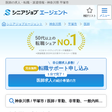
医師の求人・転職・派遣情報 - 神奈川県 平塚市
メニュー
検討リスト
シニアジョブエージェント
神奈川県
平塚市
医師
非公開求人多数!
転職サポート申し込み
完全無料
１分で完了！
医師求人
の紹介希望の方
神奈川県 / 平塚市 / 医師 / 常勤、非常勤、一般内科、
心療内科、脳神経内科、一般外科、消化器外科、心
臓外科、呼吸器外科、脳神経外科、形成外科、美容