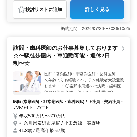
＜業務内容＞ この求人では、内科、消化器内科、外
検討リスト
に追加
詳しく見る
科、肛門外科、皮膚科と幅広い診療科目を扱います。医
師としての専門性を活かし、さまざまな疾患に対応する
ことができます。経験豊富な方には特に適しており、専
掲載期間 2026/07/26〜2026/10/25
門的な知識と技術をさらに深めることが可能です。
＜患者層と診療体制＞ 患者層は高齢者が多いですが、
全年齢層にわたる診療が行われているため、多様な症例
訪問・歯科医師のお仕事募集しております
を経験することができます。また、院長との診療分担に
より、効率よく診療を進めることができます。 ＜働
☆〜駅徒歩圏内・車通勤可能・週休2日
きやすい環境＞ 勤務時間や日数の相談が可能です。ま
制〜☆
た、夜間当直がないため、プライベートな時間を大切に
しながら働くことができます。年末年始や夏期休暇が3日
医師 / 常勤医師・非常勤医師・歯科医師
以上取得できます。
＼年齢よりも経験☆ベテラン経験者大歓迎致
します！／ ◯秦野市周辺への訪問・歯科医
師のお仕事 施設、個人宅への訪問治療、一
般歯科業務全般を担当 《専門のドライバー
医師 (常勤医師・非常勤医師・歯科医師) / 正社員・契約社員・
付き》 新宿区周辺への訪問が中心になりま
アルバイト・パート
す！ 保険診療の外来治療中心【一般歯科/小
年収500万円〜800万円
児歯科 等】 ◯業務内容 ・歯や歯周病の治療
神奈川県秦野市尾尻 / 小田急線 秦野駅
・予防歯科 ・口腔ケアや審美歯科 ・歯列矯
正 ・歯科検診 ◯ポイント ・駅から徒歩2分
41.8歳 / 最高年齢 67歳
程 ・車通勤可能 ・週休2日制 ・残業少なめ