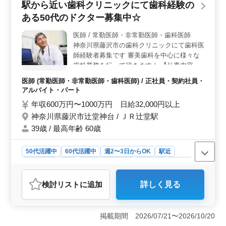
駅から近い歯科クリニックにて歯科経験の
料駐車場完備。残業なし・少なめでワークライフバラン
ある50代のドクター募集中☆
ス充実。地域に密着した医療サービス提供。男性3：女性
7のアットホームなスタッフ構成です。 ＜充実の給与
医師 / 常勤医師・非常勤医師・歯科医師
＞ 年収600万円〜1000万円、日給2.5万〜4万円。経験
神奈川県藤沢市の歯科クリニックにて歯科医
とスキルに見合った報酬。雇用・労災・健康・厚生と福
利厚生も整えております。残業も月平均10時間と少なめ
師経験者募集です 審美歯科を中心に様々な
です。
歯科業務を行って頂きます☆ 【仕事内容】
・一般歯科 ・矯正歯科 ・口腔外科 ・審美歯
医師 (常勤医師・非常勤医師・歯科医師) / 正社員・契約社員・
科 ・インプラント ＊その他、付随する業務
アルバイト・パート
もあり ＊特徴 ・通勤手当実費支給 ・賞与制
年収600万円〜1000万円 日給32,000円以上
度あり ・50代60代歓迎 アットホームな職場
神奈川県藤沢市辻堂神台 / ＪＲ辻堂駅
です 駅そばの建物内にある為、非常に通い
やすい環境となっています♪ 年齢ではなく経
39歳 / 最高年齢 60歳
験のあるベテラン層を歓迎致します！ 皆様
からのご応募お待ちしております！
50代活躍中
60代活躍中
週2〜3日からOK
駅近
週休2日制
長期
残業なし・少なめ
女性歓迎
正社員
契約社員
アルバイト・パート
医師
検討リスト
に追加
詳しく見る
おすすめポイント
＜50代ドクター歓迎＞ 神奈川県藤沢市辻堂神台に位置
する歯科クリニックが、歯科経験のある50代のドクター
掲載期間 2026/07/21〜2026/10/20
を募集中！審美歯科を中心に、一般歯科や口腔外科、矯