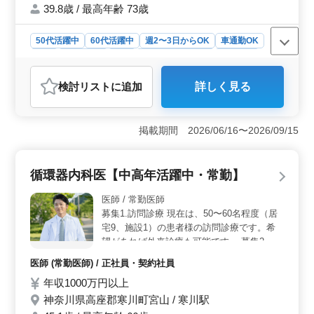
は条件面優遇します！ ☆希望条件・待遇相
39.8歳 / 最高年齢 73歳
談して下さい！若いスタッフが経験者の力を
必要としています！ お気軽にお問い合わせ
50代活躍中
60代活躍中
週2〜3日からOK
車通勤OK
下さい♪
駅近
週休2日制
長期
残業なし・少なめ
女性歓迎
正社員
契約社員
アルバイト・パート
医師
検討リスト
に追加
詳しく見る
おすすめポイント
＜駅徒歩圏内での常勤歯科医師募集＞ 秦野市に位置す
る当医院では、駅徒歩圏内での常勤歯科医師を募集して
掲載期間 2026/06/16〜2026/09/15
います。交通費の支給や駅からのアクセスの良さは、通
勤に便利な環境を提供しています。また、週休2日制であ
り、ワークライフバランスを大切にしながら働ける環境
循環器内科医【中高年活躍中・常勤】
です。経験豊富な方は条件面での優遇もあり、スタッフ
間のサポート体制も整っています。 ＜経験豊富な医
医師 / 常勤医師
師の活躍の場＞ 当医院では、歯科医師経験10年以上の
募集1.訪問診療 現在は、50〜60名程度（居
方を歓迎し、条件面での優遇を行っています。若いスタ
宅9、施設1）の患者様の訪問診療です。希
ッフが経験豊富な先生方の知識や技術を学び、より質の
望があれば外来診療も可能です。 募集2.内
高い医療を提供できるよう取り組んでいます。現在、中
科 勤務内容は、外来と病棟管理です。希望
高年世代の方も活躍中で、経験を活かし、医療の最前線
医師 (常勤医師) / 正社員・契約社員
若手〜中堅の次世代の地域医療を担って頂け
でご活躍いただけます。 ＜アットホームな医療環境
年収1000万円以上
る方。 夜間当直：有り （内科医は、月3回
＞ 当医院はアットホームな雰囲気が魅力であり、スタ
（平日2回、土日祝1回）。訪問診療医はな
ッフ同士の協力体制も整っています。患者様との信頼関
神奈川県高座郡寒川町宮山 / 寒川駅
係を築きながら、質の高い医療を提供することを目指し
し。当直なしのご相談も可能です。）