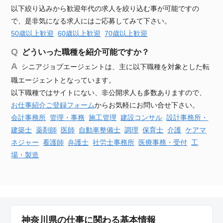
以下絞り込みから歓迎年代の求人を絞り込む事が可能ですの
で、是非気になる求人にはご応募してみて下さい。
50歳以上歓迎
60歳以上歓迎
70歳以上歓迎
どういった職種を紹介可能ですか？
シニアジョブエージェントは、主に以下職種を対象とした転
職エージェントとなっています。
以下職種ではサイトにない、非公開求人も多数ありますので、
お仕事紹介ご登録フォーム
からお気軽にお問い合せ下さい。
会計事務所
管理・事務
施工管理
建設
コンサル
設計事務所・
建築士
薬剤師
医師
自動車
整備士
調理
保育士
介護
ケアマ
ネジャー
看護師
弁護士
社労士事務所
医療事務・受付
工
場・製造
神奈川県の仕事に関わる基本情報