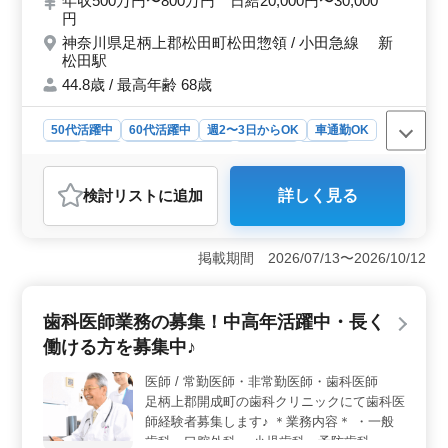
年収500万円〜800万円 日給20,000円〜30,000
療・予防歯科・口腔ケアや審美歯科・歯列矯
円
正・歯科検診のお仕事！ ・・ポイント 訪問
神奈川県足柄上郡松田町松田惣領 / 小田急線 新
診療なし、勤務日相談可能、50代・60代歓
松田駅
迎、女医歓迎、交通費全額支給、社会保険完
44.8歳 / 最高年齢 68歳
備、車通勤可能、駅徒歩圏内！ 現在50歳以
上も活躍している企業になってます♪ 経験の
あるベテランの方、ご応募お待ちしておりま
50代活躍中
60代活躍中
週2〜3日からOK
車通勤OK
す！
駅近
長期
残業なし・少なめ
女性歓迎
正社員
契約社員
アルバイト・パート
医師
検討リスト
に追加
詳しく見る
おすすめポイント
＜ベテラン歯科医師のお仕事＞ 神奈川県足柄上郡松田
町の歯科診療所が、ベテランの歯科医師を募集していま
掲載期間 2026/07/13〜2026/10/12
す。小田急線新松田駅から徒歩2分の好立地で、車通勤も
可能なのでストレスなく働くことが出来ます。 ＜経
験者歓迎のポイント＞ 保険診療中心の業務で、一般歯
歯科医師業務の募集！中高年活躍中・長く
科や小児歯科など幅広い診療に携わります。歯や歯周病
働ける方を募集中♪
の治療、予防歯科、口腔ケアや審美歯科、歯列矯正、歯
科検診など、患者の多様なニーズに応えるお仕事です。
医師 / 常勤医師・非常勤医師・歯科医師
訪問診療は一部ある場合もあり、勤務日や休日の相談が
足柄上郡開成町の歯科クリニックにて歯科医
可能です。 ＜優れた労働条件＞ 50代や60代の方も
歓迎で、女医の方も歓迎されています。交通費は全額支
師経験者募集します♪ ＊業務内容＊ ・一般
給され、社会保険も完備。経験豊富なベテラン歯科医師
歯科、口腔外科 ・小児歯科、予防歯科 ・入