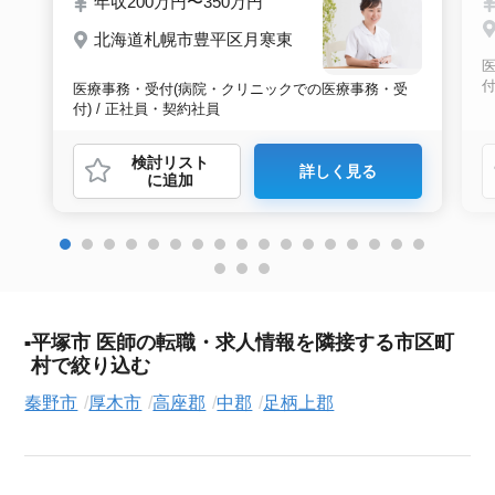
年収200万円〜350万円
北海道札幌市豊平区月寒東
付
医療事務・受付(病院・クリニックでの医療事務・受
付) / 正社員・契約社員
検討リスト
詳しく見る
に追加
平塚市 医師の転職・求人情報を隣接する市区町
村で絞り込む
秦野市
厚木市
高座郡
中郡
足柄上郡