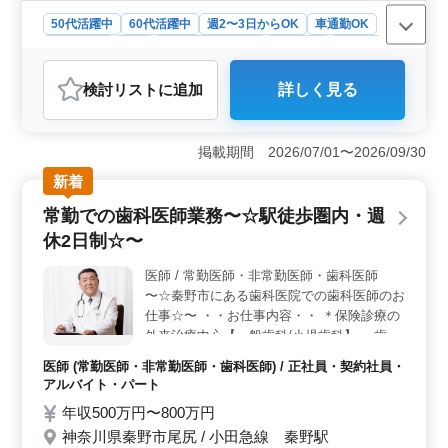
・50代、60代歓迎 ・シニアの方も活躍中 →
50代活躍中
60代活躍中
週2〜3日からOK
車通勤OK
勤務日相談可能(その他備考)、社会保険完備
週休2日制
長期
残業なし・少なめ
女性歓迎
正社員
等 お気軽にお問い合わせ下さい！ 皆様のご
契約社員
アルバイト・パート
医師
応募お待ちしております♪
検討リスト
に追加
詳しく見る
おすすめポイント
＜訪問歯科医師・経験者歓迎＞ この求人は訪問歯科医
師を募集しており、年齢よりも経験を重視。秦野市周辺
掲載期間 2026/07/01〜2026/09/30
での施設や個人宅への訪問治療が主な業務。ドライバー
新着
付きの専門スタッフがサポートし、新宿区周辺での訪問
が中心です。 ＜駅徒歩圏内・車通勤可能・週休2日制
常勤での歯科医師業務〜☆駅徒歩圏内・週
＞ 勤務条件は非常に好条件。駅から徒歩2分でアクセス
休2日制☆〜
良好、車通勤も可能。週休2日制で、残業も少なめ。50代
や60代の方も歓迎され、シニア層が活躍中。 ＜幅広
医師 / 常勤医師・非常勤医師・歯科医師
い歯科業務・柔軟な働き方＞ 外来治療中心の業務で、
〜☆秦野市にある歯科医院での歯科医師のお
一般歯科や小児歯科など幅広い領域でスキルを発揮。勤
務日の相談が可能で、社会保険完備など福利厚生も整っ
仕事☆〜 ・・お仕事内容・・ ＊保険診療の
ています。
外来治療中心【一般歯科/小児歯科】 →歯や
歯周病の治療 →予防歯科 →口腔ケアや審美
医師 (常勤医師・非常勤医師・歯科医師) / 正社員・契約社員・
歯科 →歯列矯正 →歯科検診 ・・ポイン
アルバイト・パート
ト・・ →交通費支給 →週休2日制 →駅から
年収500万円〜800万円
徒歩4分程 →車通勤可能 →現在シニア世代
神奈川県秦野市尾尻 / 小田急線 秦野駅
の方も活躍中 ☆歯科医師経験10年以上の方