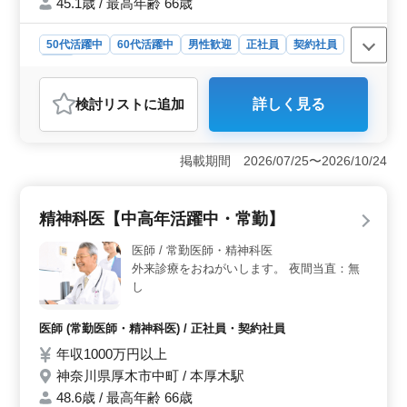
45.1歳 / 最高年齢 66歳
ています。皆さまのご応募を心よりお待ちしています。
50代活躍中
60代活躍中
男性歓迎
正社員
契約社員
医師
おすすめポイント
検討リスト
に追加
詳しく見る
＜勤務内容＞ この求人は、訪問診療だけでなく外来診
療担当としての勤務のオプションもあります。勤務は4.5
日／週というワークライフバランスを重視したスケジュ
掲載期間 2026/07/25〜2026/10/24
ールです。また、夜間当直の有無について相談が可能
で、個々のライフスタイルに合わせた働き方も可能で
す。 ＜経験豊富な中高年の活躍＞ 50代60代の経験
精神科医【中高年活躍中・常勤】
豊富な循環器内科医が活躍しており、年齢関係なく働き
やすい環境が整っています。長年の専門知識を活かして
医師 / 常勤医師・精神科医
地域医療に貢献することができます。 ＜福利厚生と
外来診療をおねがいします。 夜間当直：無
休暇制度＞ 福利厚生は充実しており、雇用、労災、健
し
康、厚生、財形の各種保険が完備されています。休日は
週末に加え、夏季休暇や年末年始休暇もあり、心身とも
にリフレッシュできます。
医師 (常勤医師・精神科医) / 正社員・契約社員
年収1000万円以上
神奈川県厚木市中町 / 本厚木駅
48.6歳 / 最高年齢 66歳