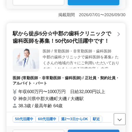
＜中高年優遇＞ 中高年の経験豊かな歯科医師を歓迎し
ています。勤務日数については柔軟に相談可能で、経験
掲載期間 2026/07/01〜2026/09/30
を活かして充実した医療サービス提供が期待できま
す。 ＜診療内容とベテランサポート＞ 一般歯科、
小児歯科、歯周病治療など多岐にわたる診療領域。50代
駅から徒歩5分☆中郡の歯科クリニックで
以上のベテラン層が活躍する環境で、知識や経験を生か
歯科医師を募集！50代60代活躍中です！
してスキルアップが可能です。 ＜働きやすさと交通
費サポート＞ 週2〜3日からの柔軟な勤務日数で、長期
医師 / 常勤医師・非常勤医師・歯科医師
休暇も確保。交通費は全額支給され、車通勤も可能。福
中郡の歯科クリニックで歯科医師を募集♪ た
利厚生も整っており、働きながら生活の安定を図れる環
境が整っています。
くさんの地域の方々にご利用いただいており
ます♪ ☆おまかせする診療内容☆ 虫歯・歯
周病・入れ歯・小児歯科・予防歯科・口腔外
医師 (常勤医師・非常勤医師・歯科医師) / 正社員・契約社員・
科・審美歯科・ホワイトニング・インプラン
アルバイト・パート
ト・矯正歯科 ☆特徴・設備☆ ・50代以上歓
年収600万円〜1000万円 日給32,000円以上
迎 ・年間休日120日以上 ・車通勤可 ・交通
神奈川県中郡大磯町大磯 / 大磯駅
費全額支給 ・駅から徒歩5分 やり直しのな
い治療を徹底しております。 皆様からのご
38.3歳 / 最高年齢 64歳
応募、お待ちしております。
50代活躍中
60代活躍中
週2〜3日からOK
駅近
週休2日制
長期
残業なし・少なめ
女性歓迎
正社員
契約社員
アルバイト・パート
医師