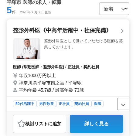
外科、整形外科、リハビリテーション科、小児科、
平塚市 医師の求人・転職
婦人科、産婦人科、精神科、眼科、耳鼻科、皮膚
5
科、泌尿器科、放射線科、人工透析、麻酔科、歯科
件
2026年08月06日更新
医師、福祉施設、人間ドック・健診、訪問診療・往
診
整形外科医《中高年活躍中・社保完備》
整形外科医として働いていただける医師を募
集しております。
医師 (常勤医師・整形外科医) / 正社員・契約社員
年収1000万円以上
神奈川県平塚市四之宮 / 平塚駅
平均年齢 45.7歳 / 最高年齢 73歳
50代活躍中
男性歓迎
正社員
契約社員
医師
おすすめポイント
＜専門スキルの深化＞ 神奈川県平塚市に位置するクリ
検討リスト
に追加
詳しく見る
ニックで整形外科医の募集があります。10年以上の整形
外科経験を持つ医師を募集し、多様な手術技術と治療法