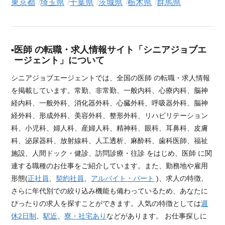
東京都
埼玉県
千葉県
茨城県
栃木県
群馬県
医師 の転職・求人情報サイト「シニアジョブエ
ージェント」について
シニアジョブエージェントでは、全国の医師 の転職・求人情報
を掲載しています。常勤、非常勤、一般内科、心療内科、脳神
経内科、一般外科、消化器外科、心臓外科、呼吸器外科、脳神
経外科、形成外科、美容外科、整形外科、リハビリテーション
科、小児科、婦人科、産婦人科、精神科、眼科、耳鼻科、皮膚
科、泌尿器科、放射線科、人工透析、麻酔科、歯科医師、福祉
施設、人間ドック・健診、訪問診療・往診 をはじめ、医師 に関
連する職種のお仕事をご紹介しています。また、勤務地や雇用
形態(
正社員
、
契約社員
、
アルバイト・パート
)、求人の特徴、
さらに年代別での絞り込み機能も備わっているため、あなたに
ぴったりの求人を探すことができます。人気の特徴としては
週
休2日制
、
駅近
、
寮・社宅あり
などがあります。 お仕事探しに