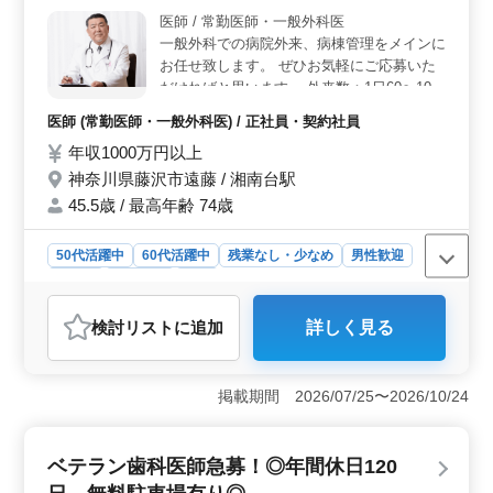
者も歓迎されています。 ＜働きやすさ＞ 週2〜4日
医師 / 常勤医師・一般外科医
の勤務で、週休3日制の休日体制が整っています。休日は
一般外科での病院外来、病棟管理をメインに
土日祝日を含む他、GW休暇や夏季休暇、年末年始休暇、
お任せ致します。 ぜひお気軽にご応募いた
有給休暇など、充実した休暇制度が整っています。車通
だければと思います。 外来数：1日60〜100
勤も可能で、アクセスが良好な立地条件も魅力です。
名程 夜勤・当直：あり(週1日程 応相談) ※
医師 (常勤医師・一般外科医) / 正社員・契約社員
不可の方もご相談下さい。
年収1000万円以上
神奈川県藤沢市遠藤 / 湘南台駅
45.5歳 / 最高年齢 74歳
50代活躍中
60代活躍中
残業なし・少なめ
男性歓迎
正社員
契約社員
医師
おすすめポイント
検討リスト
に追加
詳しく見る
＜職場の雰囲気＞ この病院では様々なバックグラウン
ドを持つスタッフが活躍しています。50代60代も活躍中
で、様々な年代の医師が協力しながら働いていま
掲載期間 2026/07/25〜2026/10/24
す。 ＜勤務条件＞ 夜勤は必要に応じて調整が可能
で、夜間当直なしもOKです。残業が少なく、個々のライ
フスタイルにも合わせやすい環境です。 ＜休暇制度
ベテラン歯科医師急募！◎年間休日120
＞ 週休2日制を取っており、夏季休暇や年末年始休暇も
あります。仕事とプライベートのバランスを取りやす