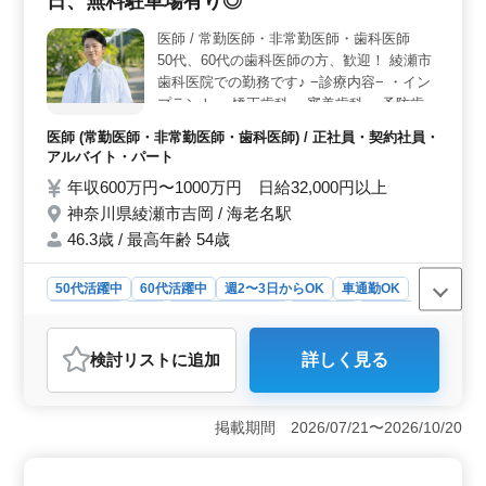
日、無料駐車場有り◎
く、疲れをしっかりとリセットする時間を確保できま
す。
医師 / 常勤医師・非常勤医師・歯科医師
50代、60代の歯科医師の方、歓迎！ 綾瀬市
歯科医院での勤務です♪ −診療内容− ・イン
プラント ・矯正歯科 ・審美歯科 ・予防歯科
−特徴− ・年間休日120日 ・週休2日◎ ・通
医師 (常勤医師・非常勤医師・歯科医師) / 正社員・契約社員・
勤手当実費あり！ ・無料駐車場あり ・50
アルバイト・パート
代、60代の方歓迎 地域に密着したアットホ
年収600万円〜1000万円 日給32,000円以上
ームな歯科医院です！ 是非、ご応募お待ち
神奈川県綾瀬市吉岡 / 海老名駅
しています。
46.3歳 / 最高年齢 54歳
50代活躍中
60代活躍中
週2〜3日からOK
車通勤OK
週休2日制
長期
残業なし・少なめ
女性歓迎
正社員
契約社員
アルバイト・パート
医師
検討リスト
に追加
詳しく見る
おすすめポイント
＜経験者優遇＞ 神奈川県綾瀬市での歯科医師求人。ベ
テラン50代、60代の方歓迎。インプラント、矯正、審
掲載期間 2026/07/21〜2026/10/20
美、予防歯科の経験者優遇。年間休日120日、週休2日で
働きやすさ抜群。通勤手当実費支給、車通勤可。 ＜
魅力的な環境＞ アットホームな歯科医院での勤務。無