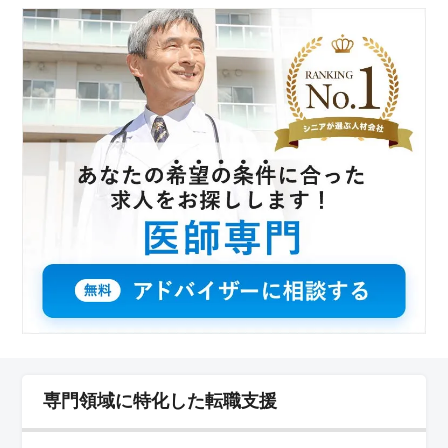
正歯科、インプラントなど様々な歯科業務に携わりなが
ら、アットホームな雰囲気のクリニックでご活躍いただ
けます。 ＜通勤快適＞ JR辻堂駅から徒歩圏内で駅
そばの建物内にあります。通勤手当が実費支給され、快
適な通勤環境です。また、週2〜5日の柔軟な勤務が可能
で、お休みも水曜、日曜、祝日など充実していま
す。 ＜経験者優遇＞ 歯科医師免許をお持ちで、5年
以上の歯科医師経験がある方を歓迎。50代や60代のベテ
ラン層も積極的に採用しています。アットホームで働き
やすい環境です。
専門領域に特化した転職支援