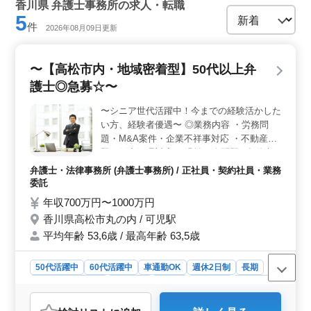
香川県 弁護士事務所の求人・転職
5
件
2026年08月09日更新
〜【高松市内・地域密着型】50代以上弁
護士◎急募☆〜
〜シニア世代活躍中！今までの経験活かした
い方、経験者優遇〜 ◎業務内容 ・労務問
題・M&A案件・企業不祥事対応 ・不動産問
題・倒産処理対応 ・過払い金問題・投資契
約書等 ◎備考 ・車通勤可能♪ ・50歳以上新
弁護士・法律事務所 (弁護士事務所) / 正社員・契約社員・業務
規採用実績あり ・交通費実費分支給 地域密
委託
着型、幅広い分野において活躍して頂けま
年収700万円〜1000万円
す！！ 50歳以上の方も活躍中☆ ご応募おま
香川県高松市丸の内 / 可児駅
ちしております！！！
平均年齢 53,6歳 / 最高年齢 63,5歳
50代活躍中
60代活躍中
車通勤OK
週休2日制
長期
残業なし・少なめ
男性歓迎
正社員
契約社員
業務委託
弁護士・法律事務所