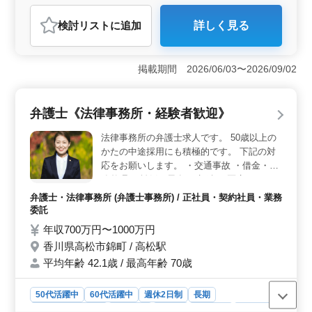
弁護士・法律事務所
検討リスト
に追加
詳しく見る
おすすめポイント
＜中高年の弁護士募集＞ 香川県高松市内町にある法律
事務所では、50代や60代の方々が活躍できる環境を提供
掲載期間 2026/06/03〜2026/09/02
しています。お客様の意見をしっかりと聞き、柔軟な対
応ができる方々を歓迎しています。男女問題、交通事
故、慰謝料、遺産相続など、多岐にわたる民事案件を取
弁護士《法律事務所・経験者歓迎》
り扱っています。 ＜充実の待遇と働きやすい環境
＞ 正社員、契約社員、業務委託の形態での雇用が可能
法律事務所の弁護士求人です。 50歳以上の
です。年収700万円〜1000万円という魅力的な給与や、
かたの中途採用にも積極的です。 下記の対
全額支給の通勤手当、福利厚生の充実など、働きやすい
応をお願いします。 ・交通事故 ・借金・債
環境を整えています。週休2日制で残業も少なめなので、
務整理 ・離婚・男女 ・相続 ・医療 ・犯
仕事とプライベートの両立がしやすいです。 ＜信頼
罪・刑事事件 アットホームでいつも話しや
と安心の法律サポート＞ 法律事務所として、迅速かつ
弁護士・法律事務所 (弁護士事務所) / 正社員・契約社員・業務
すい雰囲気の会社です! 少しでも緊張するこ
信頼できるサービスを提供しています。お客様の立場に
委託
とのない雰囲気でお話できる方歓迎!
立ち、柔軟な対応で問題解決に努めています。ご経験を
年収700万円〜1000万円
活かし新しいステージを築いてみませんか。お問い合わ
香川県高松市錦町 / 高松駅
せお待ちしております。
平均年齢 42.1歳 / 最高年齢 70歳
50代活躍中
60代活躍中
週休2日制
長期
残業なし・少なめ
男性歓迎
正社員
契約社員
業務委託