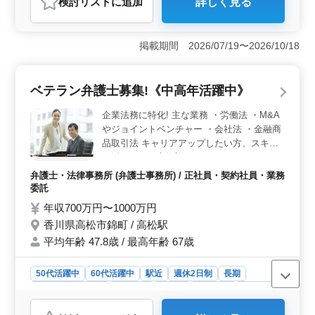
検討リスト
に追加
詳しく見る
おすすめポイント
＜高収入と柔軟な雇用形態＞ この求人は、年収700万
円〜1000万円という高収入を提供しており、正社員・契
掲載期間 2026/07/19〜2026/10/18
約社員・業務委託といった柔軟な雇用形態が選べます。
これにより、個々の生活スタイルやキャリアプランに合
わせて働くことが可能です。 ＜シニア世代に優しい
ベテラン弁護士募集!《中高年活躍中》
職場環境＞ 50代以上の新規採用実績があり、50代や60
代の弁護士が多数活躍しています。また、残業が少な
企業法務に特化! 主な業務 ・労働法 ・M&A
く、車通勤も可能なため、体力面での負担も少ないで
やジョイントベンチャー ・会社法 ・金融商
す。シニア世代が働きやすい環境が整っています。
品取引法 キャリアアップしたい方、スキル
＜地域密着型で多様な業務経験を積める＞ 地域密着型
を活かしたい方歓迎です!
の職場で、労務問題やM&amp;A案件、不動産問題、倒産
処理など多岐にわたる業務を経験できます。高松市内で
弁護士・法律事務所 (弁護士事務所) / 正社員・契約社員・業務
のキャリアを考える弁護士にとって、スキルアップや専
委託
門知識の向上に最適な環境です。
年収700万円〜1000万円
香川県高松市錦町 / 高松駅
平均年齢 47.8歳 / 最高年齢 67歳
50代活躍中
60代活躍中
駅近
週休2日制
長期
残業なし・少なめ
男性歓迎
正社員
契約社員
業務委託
弁護士・法律事務所