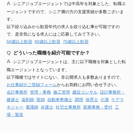
シニアジョブエージェントでは中高年を対象とした、転職エ
ージェントですので、シニア層の方の支援実績が多数ございま
す。
以下絞り込みから歓迎年代の求人を絞り込む事が可能ですの
で、是非気になる求人にはご応募してみて下さい。
50歳以上歓迎
60歳以上歓迎
70歳以上歓迎
どういった職種を紹介可能ですか？
シニアジョブエージェントは、主に以下職種を対象とした転
職エージェントとなっています。
以下職種ではサイトにない、非公開求人も多数ありますので、
お仕事紹介ご登録フォーム
からお気軽にお問い合せ下さい。
会計事務所
管理・事務
施工管理
建設
コンサル
設計事務所・
建築士
薬剤師
医師
自動車
整備士
調理
保育士
介護
ケアマ
ネジャー
看護師
弁護士
社労士事務所
医療事務・受付
工
場・製造