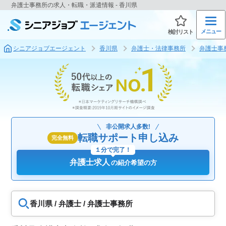
弁護士事務所の求人・転職・派遣情報 - 香川県
メニュー
検討リスト
シニアジョブエージェント
香川県
弁護士・法律事務所
弁護士事
非公開求人多数!
転職サポート申し込み
完全無料
１分で完了！
弁護士求人
の紹介希望の方
香川県 / 弁護士 / 弁護士事務所