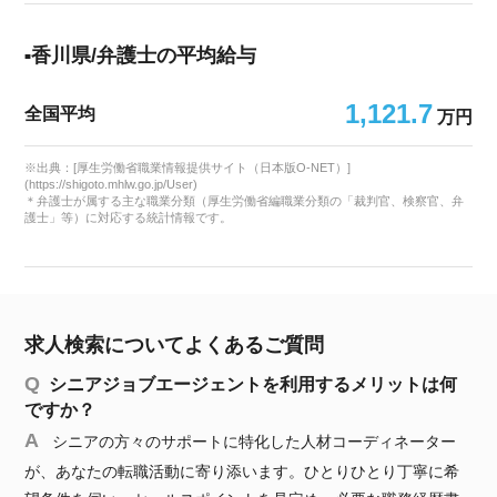
香川県/弁護士の平均給与
1,121.7
全国平均
万円
※出典：[厚生労働省職業情報提供サイト（日本版O-NET）]
(https://shigoto.mhlw.go.jp/User)
＊弁護士が属する主な職業分類（厚生労働省編職業分類の「裁判官、検察官、弁
護士」等）に対応する統計情報です。
求人検索についてよくあるご質問
シニアジョブエージェントを利用するメリットは何
ですか？
シニアの方々のサポートに特化した人材コーディネーター
が、あなたの転職活動に寄り添います。ひとりひとり丁寧に希