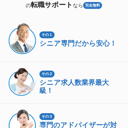
転職サポート
の
なら
完全無料
その１
シニア専門
だから安心！
その２
シニア求人数
業界最大
級！
その３
専門のアドバイザーが対