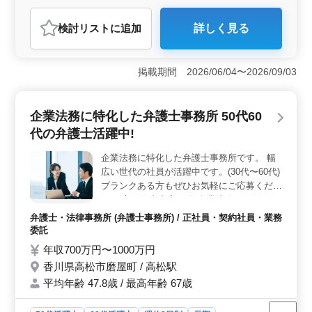
弁護士・法律事務所
検討リスト
に追加
詳しく見る
おすすめポイント
＜経験者歓迎・多岐にわたる業務＞ 経験豊富な弁護士
を求めるこの法律事務所では、交通事故から借金・債務
掲載期間 2026/06/04〜2026/09/03
整理、離婚・男女問題、相続、医療、犯罪・刑事事件な
ど、幅広い分野の案件に対応します。豊富な経験を活か
し、多様な法的問題に取り組むことができます。 ＜
企業法務に特化した弁護士事務所 50代60
アットホームな環境＞ 会社はアットホームで、いつも
代の弁護士活躍中!
話しやすい雰囲気が魅力的です。緊張することのない雰
囲気で、円滑なコミュニケーションが取れる方を歓迎し
企業法務に特化した弁護士事務所です。 幅
ます。地域密着型の温かい職場環境で、業務に集中でき
広い世代の社員が活躍中です。(30代〜60代)
る環境が整っています。 ＜年齢に関係なく活躍＞
50歳以上の方々の中途採用にも積極的に取り組んでお
ブランクある方もぜひお気軽にご応募くださ
り、幅広い年齢層が活躍しています。経験と実績を持つ
い。 主な仕事内容 一般企業法務/M&A ファ
ベテランから若手までがチームを形成し、お互いに刺激
イナンス、規制法 知的財産権 など (ご経験
弁護士・法律事務所 (弁護士事務所) / 正社員・契約社員・業務
しながら成長できる環境です。
やご希望に合わせ、幅広く業務に携わってい
委託
ただきます)
年収700万円〜1000万円
香川県高松市磨屋町 / 高松駅
平均年齢 47.8歳 / 最高年齢 67歳