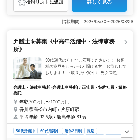
検討リスト
に追加
詳しく見る
おすすめポイント
＜企業法務のエキスパート＞ 労働法やM&amp;A、会社
法、金融商品取引法など、企業法務に特化した案件に携
掲載期間 2026/05/30〜2026/08/29
わる機会があります。経験豊富な方々が中高年で活躍し
ており、専門知識を活かした業務に従事できます。
＜キャリアアップのチャンス＞ スキルを活かしてキャ
弁護士を募集《中高年活躍中・法律事務
リアを築きたい方に最適。法律事務所ならではの独自の
所》
キャリアパスがあり、自身の専門分野を深めることがで
きます。さらなる成長を目指す方にぴったりの環境で
50代60代の方ぜひご応募ください！！ お客
す。 ＜働きやすい環境＞ 駅近で通勤も便利で、残
様の意見をしっかりと聞ける方、お待ちして
業が少なく週休2日制を採用。地域密着型の勤務で、長期
的なキャリアを築ける環境が整っています。福利厚生も
おります！ 〈取り扱い案件〉 男女問題、交
充実しており安心して長く働けます。
通事故、慰謝料、遺産相続、など
弁護士・法律事務所 (弁護士事務所) / 正社員・契約社員・業務
委託
年収700万円〜1000万円
香川県高松市内町 / 片原町駅
平均年齢 32.5歳 / 最高年齢 61歳
50代活躍中
60代活躍中
週休2日制
長期
残業なし・少なめ
男性歓迎
正社員
契約社員
業務委託