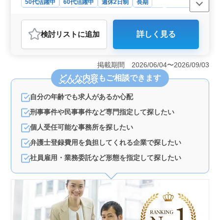
50代活躍中
60代活躍中
週休2日制
長期
残業なし・少なめ
男性歓迎
正社員
契約社員
業務委託
弁護士・法律事務所
検討リスト
に追加
詳しく見る
おすすめポイント
＜企業法務に特化した弁護士事務所 50代60代の弁護士活
躍中!＞ 企業法務に特化した弁護士事務所で、50代や60
掲載期間 2026/06/04〜2026/09/03
代の経験豊富な弁護士が活躍しています。幅広い世代が
どんな内容
もご相談できます
共に働き、個々の経験やスキルを活かし、チームとして
の力を発揮しています。ブランクがある方も歓迎し、新
自分の年齢でも求人があるか心配
たなチャレンジを応援します。 ＜経験豊富な弁護士
との共同作業＞ 50代や60代の弁護士が大勢在籍し、そ
刑事事件や民事事件など専門指定して探したい
の豊富な経験と知識を共有しながら、業務に取り組みま
す。お互いの経験を尊重し、高度なプロフェッショナリ
個人受任可能な事務所を探したい
ズムを発揮する環境です。 ＜幅広いキャリアパス
弁護士登録費用を負担してくれる企業で探したい
＞ 企業法務に特化した弁護士として、さまざまな業務
に携わりながら、キャリアを築いていくことができま
社員雇用・業務委託など形態を指定して探したい
す。個々の能力や意欲に応じて、さらなるステップアッ
プやキャリアパスの選択が可能です。