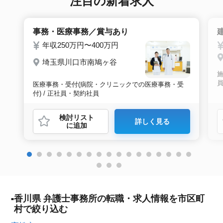
注目の新着求人
事務・医療事務／賞与あり
年収250万円〜400万円
埼玉県川口市南鳩ヶ谷
施
医療事務・受付(病院・クリニックでの医療事務・受
付) / 正社員・契約社員
検討リスト
詳しく見る
に追加
香川県 弁護士事務所の転職・求人情報を市区町
村で絞り込む