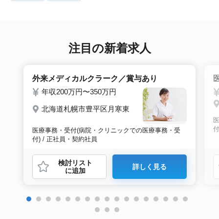
注目の新着求人
外来メディカルクラーク／賞与あり
年収200万円〜350万円
北海道札幌市豊平区月寒東
付
医療事務・受付(病院・クリニックでの医療事務・受
付) / 正社員・契約社員
検討リスト
詳しく見る
に追加