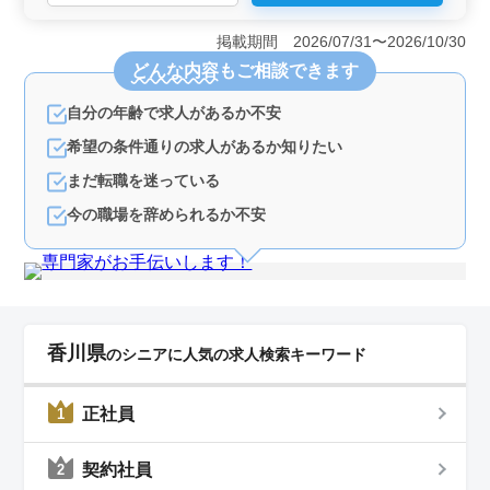
日祝休みとなっています。駅から近く、マイカー通勤も
可能です。長期にわたる安定した雇用で、女性の方も歓
掲載期間 2026/07/31〜2026/10/30
迎され、シニア世代が活躍しています。 ＜多彩な業
どんな内容
もご相談できます
務内容とやりがい＞ 学校施設や集合住宅などの空調や
電気設備の設計を担当します。現場調査や施主との打ち
自分の年齢で求人があるか不安
合わせも行い、基本から応用まで幅広い業務に携われま
す。ベテラン経験者の方々からの積極的なご応募をお待
希望の条件通りの求人があるか知りたい
ちしています。 ＜技術や経験の要求＞ 2級管工事施
行管理技士以上や設備設計1級建築士の資格保持者が尚可
まだ転職を迷っている
です。また、6年以上の設備設計業務経験とCADスキルが
今の職場を辞められるか不安
必須です。充実した給与と働きやすさを備えた環境で、
やりがいのある業務に挑戦できます。
香川県
のシニアに人気の求人検索キーワード
正社員
1
契約社員
2