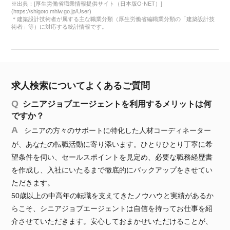
※出典：[厚生労働省職業情報提供サイト（日本版O-NET）]
(https://shigoto.mhlw.go.jp/User)
＊建築設計技術者が属する主な職業分類（厚生労働省編職業分類の「建築設計技
術者」等）に対応する統計情報です。
求人検索についてよくあるご質問
シニアジョブエージェントを利用するメリットは何
ですか？
シニアの方々のサポートに特化した人材コーディネーター
が、あなたの転職活動に寄り添います。ひとりひとり丁寧に希
望条件を伺い、セールスポイントを見定め、必要な職務経歴書
を作成し、入社にいたるまで徹底的にバックアップをさせてい
ただきます。
50歳以上の中高年の転職を支えてきたノウハウと実績があるか
らこそ、シニアジョブエージェントは自信を持ってお仕事を紹
介させていただきます。安心しておまかせいただけることが、