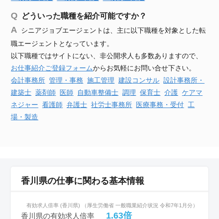
どういった職種を紹介可能ですか？
シニアジョブエージェントは、主に以下職種を対象とした転
職エージェントとなっています。
以下職種ではサイトにない、非公開求人も多数ありますので、
お仕事紹介ご登録フォーム
からお気軽にお問い合せ下さい。
会計事務所
管理・事務
施工管理
建設
コンサル
設計事務所・
建築士
薬剤師
医師
自動車
整備士
調理
保育士
介護
ケアマ
ネジャー
看護師
弁護士
社労士事務所
医療事務・受付
工
場・製造
香川県の仕事に関わる基本情報
有効求人倍率 (香川県) （厚生労働省 一般職業紹介状況 令和7年1月分）
1.63倍
香川県の有効求人倍率