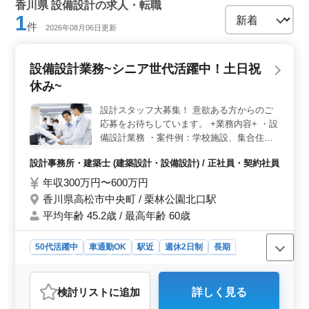
香川県 設備設計の求人・転職
1
件
2026年08月06日更新
設備設計業務~シニア世代活躍中！土日祝
休み~
設計スタッフ大募集！ 意欲ある方からのご
応募をお待ちしています。 +業務内容+ ・設
備設計業務 ・案件例：学校施設、集合住
宅、研究所等の空調設備/電気設備 ・施主様
設計事務所・建築士 (建築設計・設備設計) / 正社員・契約社員
等との打ち合わせ業務 ・現地調査業務 ・基
本設計/実施設計業務 ・見積もり及び積算業
年収300万円〜600万円
務 ・引き渡し業務 ＊年間休日124日！土日
香川県高松市中央町 / 栗林公園北口駅
祝休み！ ＊マイカー通勤可能！ ＊ベテラン
平均年齢 45.2歳 / 最高年齢 60歳
経験者急募！シニア世代も活躍しています！
50代活躍中
車通勤OK
駅近
週休2日制
長期
女性歓迎
正社員
契約社員
設計事務所・建築士
おすすめポイント
検討リスト
に追加
詳しく見る
＜充実した休日と快適な勤務環境＞ 年間休日124日で土