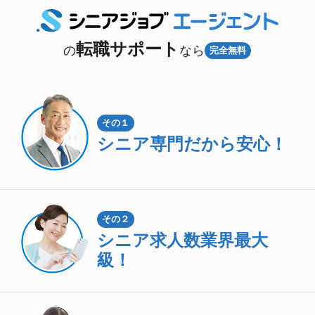
転職サポート
の
なら
完全無料
その１
シニア専門
だから安心！
その２
シニア求人数
業界最大
級！