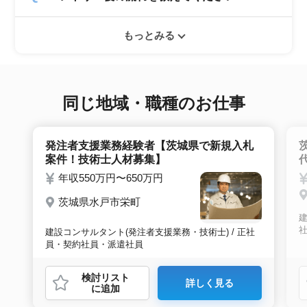
就職実績も多数ありますので年齢に気負いせず
エントリー後はお電話にてキャリアアドバイザ
ぜひ紹介依頼へ進んでください。
もっとみる
ーとヒアリングのお時間を頂きます。その後希
望条件沿った求人をご案内させて頂きます。面
接調整や入社時の条件交渉など最後まで入社の
サポートをいたします。
同じ地域・職種のお仕事
発注者支援業務経験者【茨城県で新規入札
案件！技術士人材募集】
年収550万円〜650万円
茨城県水戸市栄町
建
建設コンサルタント(発注者支援業務・技術士) / 正社
員・契約社員・派遣社員
検討リスト
詳しく見る
に追加