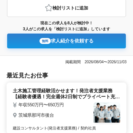
検討リスト
に追加
8
現在この求人を
人が検討中！
3
人がこの求人を「検討リストに追加」しています
求人紹介を依頼する
無料
掲載期間 2026/08/04〜2026/11/03
最近見たお仕事
土木施工管理経験活かせます！発注者支援業務
【経験者優遇！完全週休2日制でプライベート充実
◎】
年収550万円〜650万円
茨城県那珂市後台
建設コンサルタント(発注者支援業務) / 契約社員