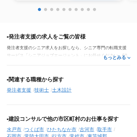
発注者支援の求人をご覧の皆様
発注者支援のシニア求人をお探しなら、シニア専門の転職支援
サービス「シニアジョブエージェント」にお任せください。50
もっとみる
代・60代はもちろん、70代以上の方の転職支援実績も豊富な私
たちが、あなたの経験とスキルを活かせるお仕事探しを徹底的
にサポートします。この求人を含む
33,686
件（2026年8月9日現
関連する職種から探す
在）のシニア向け求人を保有しており、その多くが当サービス
発注者支援
技術士
土木設計
だけの非公開求人です。
ご利用の流れ
気になる求人がございましたら、まずは「求人紹介を依頼す
建設コンサルで他の市区町村のお仕事を探す
る」ボタンからご登録ください。シニア専門のキャリアアドバ
イザーが、これまでのご経歴やご希望を丁寧にヒアリングし、
水戸市
つくば市
ひたちなか市
古河市
取手市
職務経歴書の作成から面接対策、企業との条件交渉まで、転職
石岡市
常陸太田市
行方市
常総市
東茨城郡