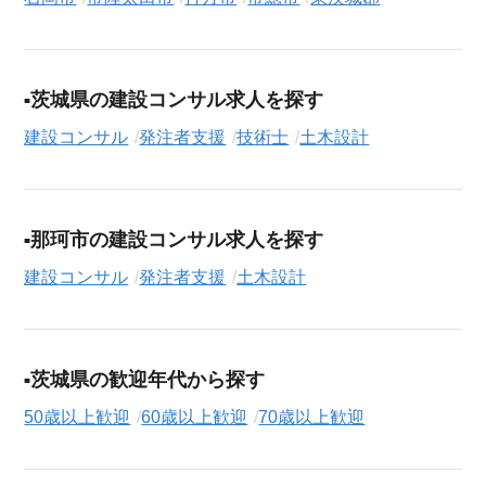
活動の全プロセスを無料でサポートいたします。
求人検索について
シニアジョブエージェントでは、豊富な求人情報の中から、あ
茨城県の建設コンサル求人を探す
なたの希望に合ったお仕事を簡単に見つけられます。雇用形態
建設コンサル
発注者支援
技術士
土木設計
（
正社員
、
契約社員
、
アルバイト・パート
）や、勤務地、年
収・時給・日給、さらに
週休2日制
、
駅近
、
寮・社宅あり
といっ
たこだわり条件での絞り込み検索も可能です。
この発注者支援の求人にご興味をお持ちの方はもちろん、「ま
那珂市の建設コンサル求人を探す
ずは相談から始めたい」という方も、ぜひお気軽に
転職支援サ
建設コンサル
発注者支援
土木設計
ービス（無料）
にお申し込みください。
茨城県の歓迎年代から探す
50歳以上歓迎
60歳以上歓迎
70歳以上歓迎