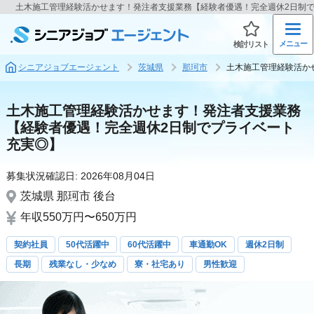
土木施工管理経験活かせます！発注者支援業務【経験者優遇！完全週休2日制
メニュー
検討リスト
シニアジョブエージェント
茨城県
那珂市
土木施工管理経験活か
土木施工管理経験活かせます！発注者支援業務
【経験者優遇！完全週休2日制でプライベート
充実◎】
募集状況確認日:
2026年08月04日
茨城県
那珂市
後台
年収550万円〜650万円
契約社員
50代活躍中
60代活躍中
車通勤OK
週休2日制
長期
残業なし・少なめ
寮・社宅あり
男性歓迎