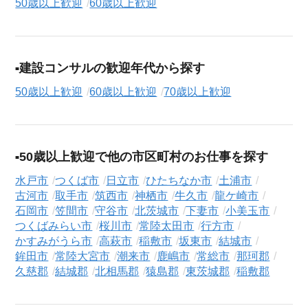
50歳以上歓迎
60歳以上歓迎
建設コンサルの歓迎年代から探す
50歳以上歓迎
60歳以上歓迎
70歳以上歓迎
50歳以上歓迎で他の市区町村のお仕事を探す
水戸市
つくば市
日立市
ひたちなか市
土浦市
古河市
取手市
筑西市
神栖市
牛久市
龍ケ崎市
石岡市
笠間市
守谷市
北茨城市
下妻市
小美玉市
つくばみらい市
桜川市
常陸太田市
行方市
かすみがうら市
高萩市
稲敷市
坂東市
結城市
鉾田市
常陸大宮市
潮来市
鹿嶋市
常総市
那珂郡
久慈郡
結城郡
北相馬郡
猿島郡
東茨城郡
稲敷郡