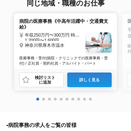
同じ地域・職種のお仕事
病院の医療事務《中高年活躍中・交通費支
給》
年収250万円〜300万円 時給
1,200円〜1,600円
神奈川県厚木市温水
付
医療事務・受付(病院・クリニックでの医療事務・受
付) / 正社員・契約社員・アルバイト・パート
検討リスト
詳しく見る
に追加
病院事務の求人をご覧の皆様