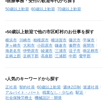
医療事務・受付の歓迎年代から探す
50歳以上歓迎
60歳以上歓迎
70歳以上歓迎
50歳以上歓迎で他の市区町村のお仕事を探す
横浜市
川崎市
相模原市
横須賀市
藤沢市
平塚市
茅ヶ崎市
大和市
小田原市
鎌倉市
秦野市
座間市
海老名市
伊勢原市
綾瀬市
三浦市
逗子市
南足柄市
足柄上郡
足柄下郡
高座郡
三浦郡
中郡
愛甲郡
人気のキーワードから探す
正社員
契約社員
60歳以上歓迎
週休2日制
派遣社員
アルバイト・パート
残業なし・少なめ
駅近
社会保険労務士
機械設計・開発