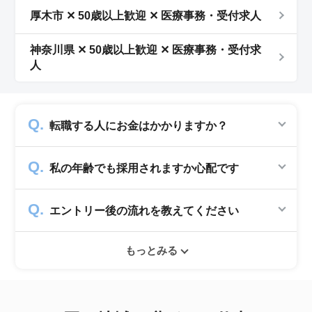
厚木市 ✕ 50歳以上歓迎 ✕ 医療事務・受付求人
神奈川県 ✕ 50歳以上歓迎 ✕ 医療事務・受付求
人
転職する人にお金はかかりますか？
かかりません。求人企業から費用を頂いて運営
私の年齢でも採用されますか心配です
していますので、転職希望者の方からは費用は
一切発生致しません。
シニアジョブでは50歳以上の方を採用する企
エントリー後の流れを教えてください
業のみ掲載をしています。60代・70代以上の
就職実績も多数ありますので年齢に気負いせず
エントリー後はお電話にてキャリアアドバイザ
ぜひ紹介依頼へ進んでください。
もっとみる
ーとヒアリングのお時間を頂きます。その後希
望条件沿った求人をご案内させて頂きます。面
接調整や入社時の条件交渉など最後まで入社の
サポートをいたします。