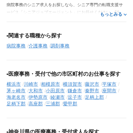
病院事務のシニア求人をお探しなら、シニア専門の転職支援サ
ービス「シニアジョブエージェント」にお任せください。50
もっとみる
代・60代はもちろん、70代以上の方の転職支援実績も豊富な私
たちが、あなたの経験とスキルを活かせるお仕事探しを徹底的
にサポートします。この求人を含む
33,686
件（2026年8月9日現
関連する職種から探す
在）のシニア向け求人を保有しており、その多くが当サービス
病院事務
介護事務
調剤事務
だけの非公開求人です。
ご利用の流れ
気になる求人がございましたら、まずは「求人紹介を依頼す
医療事務・受付で他の市区町村のお仕事を探す
る」ボタンからご登録ください。シニア専門のキャリアアドバ
イザーが、これまでのご経歴やご希望を丁寧にヒアリングし、
横浜市
川崎市
相模原市
横須賀市
藤沢市
平塚市
職務経歴書の作成から面接対策、企業との条件交渉まで、転職
茅ヶ崎市
大和市
小田原市
鎌倉市
秦野市
座間市
活動の全プロセスを無料でサポートいたします。
海老名市
伊勢原市
綾瀬市
逗子市
足柄上郡
足柄下郡
高座郡
三浦郡
愛甲郡
求人検索について
シニアジョブエージェントでは、豊富な求人情報の中から、あ
なたの希望に合ったお仕事を簡単に見つけられます。雇用形態
（
正社員
、
契約社員
、
アルバイト・パート
）や、勤務地、年
神奈川県の医療事務・受付求人を探す