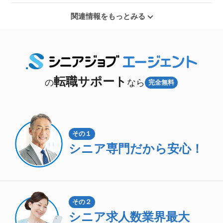
関連情報をもっとみる
転職サポート
の
なら
完全無料
その１
シニア専門
だから安心！
その２
シニア求人数
業界最大