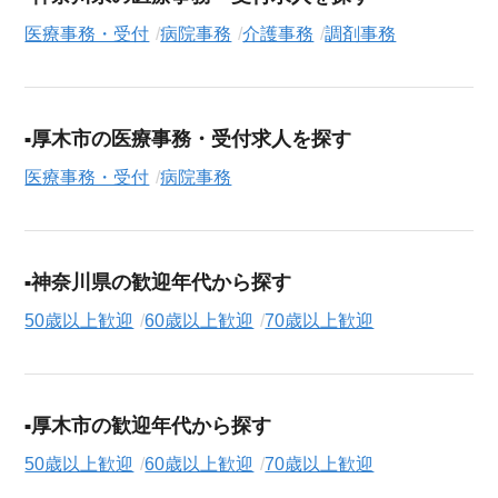
収・時給・日給、さらに
週休2日制
、
駅近
、
短期
といったこだわ
医療事務・受付
病院事務
介護事務
調剤事務
り条件での絞り込み検索も可能です。
この病院事務の求人にご興味をお持ちの方はもちろん、「まず
は相談から始めたい」という方も、ぜひお気軽に
転職支援サー
厚木市の医療事務・受付求人を探す
ビス（無料）
にお申し込みください。
医療事務・受付
病院事務
神奈川県の歓迎年代から探す
50歳以上歓迎
60歳以上歓迎
70歳以上歓迎
厚木市の歓迎年代から探す
50歳以上歓迎
60歳以上歓迎
70歳以上歓迎