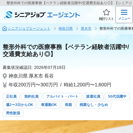
整形外科での医療事務【ベテラン経験者活躍中/交通費支給あり◎】【シニアジ
メニュー
検討リスト
シニアジョブエージェント
神奈川県
厚木市
整形外科での医療事
整形外科での医療事務【ベテラン経験者活躍中/
交通費支給あり◎】
募集状況確認日:
2026年07月18日
神奈川県
厚木市
長谷
年収200万円〜300万円
/
時給1,200円〜1,600円
正社員
契約社員
アルバイト・パート
派遣社員
50代活躍中
週2〜3日からOK
車通勤OK
長期
残業なし・少なめ
男性歓迎