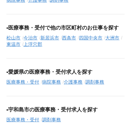
病院事務
介護事務
調剤事務
だけの非公開求人です。
ご利用の流れ
気になる求人がございましたら、まずは「求人紹介を依頼す
医療事務・受付で他の市区町村のお仕事を探す
る」ボタンからご登録ください。シニア専門のキャリアアドバ
イザーが、これまでのご経歴やご希望を丁寧にヒアリングし、
松山市
今治市
新居浜市
西条市
四国中央市
大洲市
職務経歴書の作成から面接対策、企業との条件交渉まで、転職
東温市
上浮穴郡
活動の全プロセスを無料でサポートいたします。
求人検索について
シニアジョブエージェントでは、豊富な求人情報の中から、あ
愛媛県の医療事務・受付求人を探す
なたの希望に合ったお仕事を簡単に見つけられます。雇用形態
医療事務・受付
病院事務
介護事務
調剤事務
（
正社員
、
契約社員
、
アルバイト・パート
）や、勤務地、年
収・時給・日給、さらに
週休2日制
、
駅近
、
長期
といったこだわ
り条件での絞り込み検索も可能です。
この調剤事務の求人にご興味をお持ちの方はもちろん、「まず
宇和島市の医療事務・受付求人を探す
は相談から始めたい」という方も、ぜひお気軽に
転職支援サー
医療事務・受付
調剤事務
ビス（無料）
にお申し込みください。