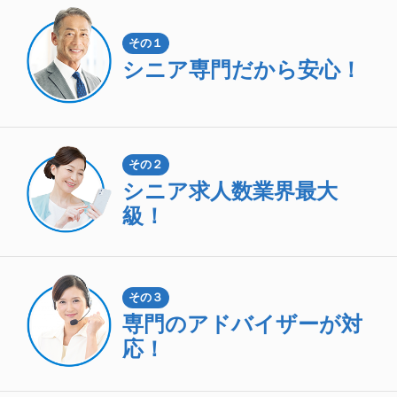
その１
シニア専門
だから安心！
その２
シニア求人数
業界最大
級！
その３
専門のアドバイザーが対
応！