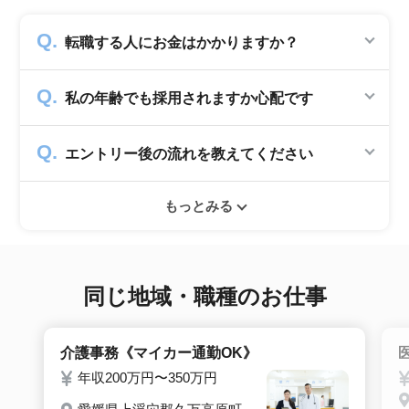
転職する人にお金はかかりますか？
かかりません。求人企業から費用を頂いて運営
私の年齢でも採用されますか心配です
していますので、転職希望者の方からは費用は
一切発生致しません。
シニアジョブでは50歳以上の方を採用する企
エントリー後の流れを教えてください
業のみ掲載をしています。60代・70代以上の
就職実績も多数ありますので年齢に気負いせず
エントリー後はお電話にてキャリアアドバイザ
ぜひ紹介依頼へ進んでください。
もっとみる
ーとヒアリングのお時間を頂きます。その後希
望条件沿った求人をご案内させて頂きます。面
接調整や入社時の条件交渉など最後まで入社の
サポートをいたします。
同じ地域・職種のお仕事
介護事務《マイカー通勤OK》
年収200万円〜350万円