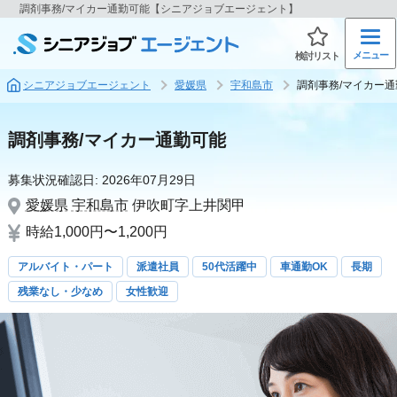
調剤事務/マイカー通勤可能【シニアジョブエージェント】
メニュー
検討リスト
シニアジョブエージェント
愛媛県
宇和島市
調剤事務/マイカー
調剤事務/マイカー通勤可能
募集状況確認日:
2026年07月29日
愛媛県
宇和島市
伊吹町字上井関甲
時給1,000円〜1,200円
アルバイト・パート
派遣社員
50代活躍中
車通勤OK
長期
残業なし・少なめ
女性歓迎