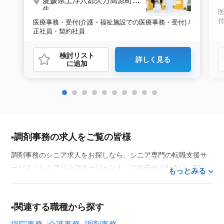
愛媛県上浮穴郡久万高原町菅
生
付
医療事務・受付(介護・福祉施設での医療事務・受付) /
正社員・契約社員
検討リスト
詳しく見る
に追加
調剤事務の求人をご覧の皆様
調剤事務のシニア求人をお探しなら、シニア専門の転職支援サ
ービス「シニアジョブエージェント」にお任せください。50
もっとみる
代・60代はもちろん、70代以上の方の転職支援実績も豊富な私
たちが、あなたの経験とスキルを活かせるお仕事探しを徹底的
にサポートします。この求人を含む
33,686
件（2026年8月7日現
関連する職種から探す
在）のシニア向け求人を保有しており、その多くが当サービス