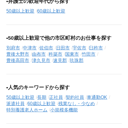
弁護士の歓迎年代から探す
50歳以上歓迎
60歳以上歓迎
50歳以上歓迎で他の市区町村のお仕事を探す
別府市
中津市
佐伯市
日田市
宇佐市
臼杵市
豊後大野市
由布市
杵築市
国東市
竹田市
豊後高田市
津久見市
速見郡
玖珠郡
人気のキーワードから探す
50歳以上歓迎
長期
正社員
契約社員
車通勤OK
派遣社員
60歳以上歓迎
残業なし・少なめ
特別養護老人ホーム
小規模多機能