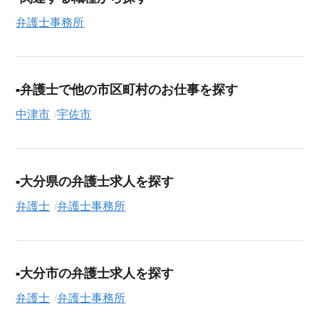
日現在）のシニア向け求人を保有しており、その多くが当サー
弁護士事務所
ビスだけの非公開求人です。
ご利用の流れ
気になる求人がございましたら、まずは「求人紹介を依頼す
弁護士で他の市区町村のお仕事を探す
る」ボタンからご登録ください。シニア専門のキャリアアドバ
イザーが、これまでのご経歴やご希望を丁寧にヒアリングし、
中津市
宇佐市
職務経歴書の作成から面接対策、企業との条件交渉まで、転職
活動の全プロセスを無料でサポートいたします。
求人検索について
大分県の弁護士求人を探す
シニアジョブエージェントでは、豊富な求人情報の中から、あ
弁護士
弁護士事務所
なたの希望に合ったお仕事を簡単に見つけられます。雇用形態
（
正社員
、
契約社員
、
アルバイト・パート
）や、勤務地、年
収・時給・日給、さらに
週休2日制
、
駅近
、
短期
といったこだわ
り条件での絞り込み検索も可能です。
大分市の弁護士求人を探す
この弁護士事務所の求人にご興味をお持ちの方はもちろん、
弁護士
弁護士事務所
「まずは相談から始めたい」という方も、ぜひお気軽に
転職支