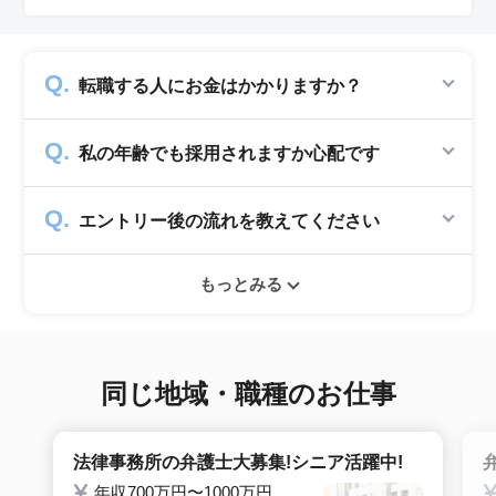
転職する人にお金はかかりますか？
かかりません。求人企業から費用を頂いて運営
私の年齢でも採用されますか心配です
していますので、転職希望者の方からは費用は
一切発生致しません。
シニアジョブでは50歳以上の方を採用する企
エントリー後の流れを教えてください
業のみ掲載をしています。60代・70代以上の
就職実績も多数ありますので年齢に気負いせず
エントリー後はお電話にてキャリアアドバイザ
ぜひ紹介依頼へ進んでください。
もっとみる
ーとヒアリングのお時間を頂きます。その後希
望条件沿った求人をご案内させて頂きます。面
接調整や入社時の条件交渉など最後まで入社の
サポートをいたします。
同じ地域・職種のお仕事
法律事務所の弁護士大募集!シニア活躍中!
年収700万円〜1000万円