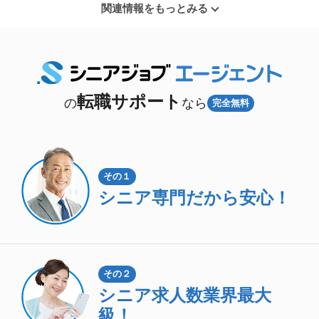
関連情報をもっとみる
転職サポート
の
なら
完全無料
その１
シニア専門
だから安心！
その２
シニア求人数
業界最大
級！