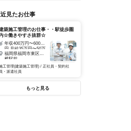
最近見たお仕事
建築施工管理のお仕事・・駅徒歩圏
内☆働きやすさ抜群☆
年収400万円〜600万
円 月給35万円〜50万
福岡県福岡市東区香
円
椎駅前
施工管理(建築施工管理) / 正社員・契約社
員・派遣社員
もっと見る