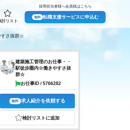
採用担当者様へ
会員様はこちら
転職支援サービスに申込む
無料
検討リスト
やすさ抜群☆
建築施工管理のお仕事・・
駅徒歩圏内☆働きやすさ抜
群☆
お仕事ID / 5766282
求人紹介を依頼する
無料
検討リスト
に追加