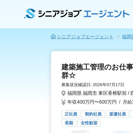
シニアジョブエージェント
福岡
建築施工管理のお仕
群☆
募集状況確認日:
2026年07月17日
福岡県
福岡市
東区香椎駅前 /
年収400万円〜600万円
/
月給
正社員
契約社員
派遣社員
長期
女性歓迎