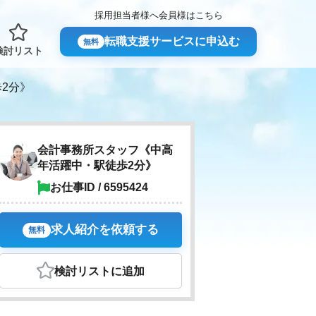
採用担当者様へ
会員様はこちら
転職支援サービスに申込む
無料
検討リスト
2分》
会計事務所スタッフ《中高
年活躍中・駅徒歩2分》
お仕事ID / 6595424
求人紹介を依頼する
無料
検討リスト
に追加