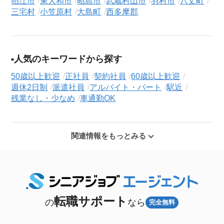
狛江市
東大和市
昭島市
武蔵村山市
羽村市
八丈町
三宅村
小笠原村
大島町
西多摩郡
人気のキーワードから探す
50歳以上歓迎
正社員
契約社員
60歳以上歓迎
週休2日制
派遣社員
アルバイト・パート
駅近
残業なし・少なめ
車通勤OK
関連情報をもっとみる
転職サポート
の
なら
完全無料