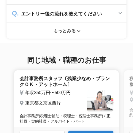
一切発生致しません。
シニアジョブでは50歳以上の方を採用する企
エントリー後の流れを教えてください
業のみ掲載をしています。60代・70代以上の
就職実績も多数ありますので年齢に気負いせず
エントリー後はお電話にてキャリアアドバイザ
ぜひ紹介依頼へ進んでください。
もっとみる
ーとヒアリングのお時間を頂きます。その後希
望条件沿った求人をご案内させて頂きます。面
接調整や入社時の条件交渉など最後まで入社の
サポートをいたします。
同じ地域・職種のお仕事
会計事務所スタッフ〔残業少なめ・ブラン
クＯＫ・アットホーム〕
年収350万円〜500万円
東京都文京区西片
会
会計事務所(税理士補助・税理士・税理士事務所) / 正
社員・契約社員・アルバイト・パート