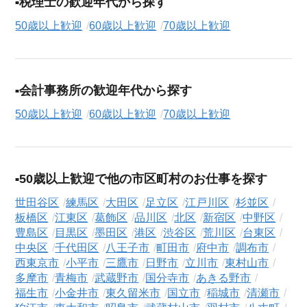
税理士の歓迎年代から探す
50歳以上歓迎
60歳以上歓迎
70歳以上歓迎
会計事務所の歓迎年代から探す
50歳以上歓迎
60歳以上歓迎
70歳以上歓迎
50歳以上歓迎で他の市区町村のお仕事を探す
世田谷区
練馬区
大田区
足立区
江戸川区
杉並区
板橋区
江東区
葛飾区
品川区
北区
新宿区
中野区
豊島区
目黒区
墨田区
港区
渋谷区
荒川区
台東区
中央区
千代田区
八王子市
町田市
府中市
調布市
西東京市
小平市
三鷹市
日野市
立川市
東村山市
多摩市
青梅市
武蔵野市
国分寺市
あきる野市
福生市
小金井市
東久留米市
国立市
稲城市
清瀬市