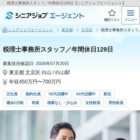
税理士事務所スタッフ／年間休日129日【シニアジョブエージェント】
メニュー
検討リスト
シニアジョブエージェント
東京都
文京区
税理士事務所スタッフ／
税理士事務所スタッフ／年間休日129日
募集状況確認日:
2026年07月20日
東京都
文京区
白山 / 白山駅
年収450万円〜700万円
正社員
契約社員
50代活躍中
60代活躍中
駅近
週休2日制
長期
残業なし・少なめ
女性歓迎
男性歓迎