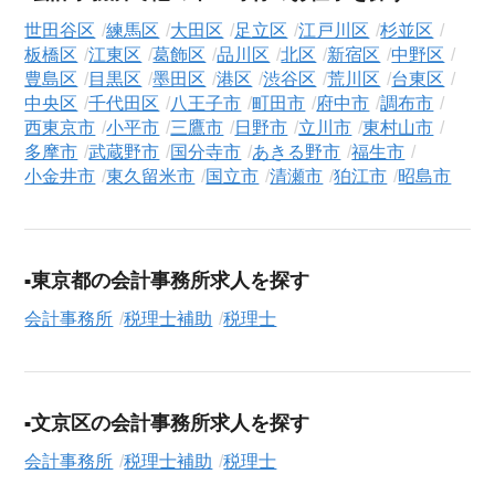
イザーが、これまでのご経歴やご希望を丁寧にヒアリングし、
世田谷区
練馬区
大田区
足立区
江戸川区
杉並区
職務経歴書の作成から面接対策、企業との条件交渉まで、転職
板橋区
江東区
葛飾区
品川区
北区
新宿区
中野区
活動の全プロセスを無料でサポートいたします。
豊島区
目黒区
墨田区
港区
渋谷区
荒川区
台東区
中央区
千代田区
八王子市
町田市
府中市
調布市
求人検索について
西東京市
小平市
三鷹市
日野市
立川市
東村山市
シニアジョブエージェントでは、豊富な求人情報の中から、あ
多摩市
武蔵野市
国分寺市
あきる野市
福生市
なたの希望に合ったお仕事を簡単に見つけられます。雇用形態
小金井市
東久留米市
国立市
清瀬市
狛江市
昭島市
（
正社員
、
契約社員
、
アルバイト・パート
）や、勤務地、年
収・時給・日給、さらに
週休2日制
、
駅近
、
短期
といったこだわ
り条件での絞り込み検索も可能です。
東京都の会計事務所求人を探す
この税理士補助・税理士の求人にご興味をお持ちの方はもちろ
会計事務所
税理士補助
税理士
ん、「まずは相談から始めたい」という方も、ぜひお気軽に
転
職支援サービス（無料）
にお申し込みください。
文京区の会計事務所求人を探す
会計事務所
税理士補助
税理士