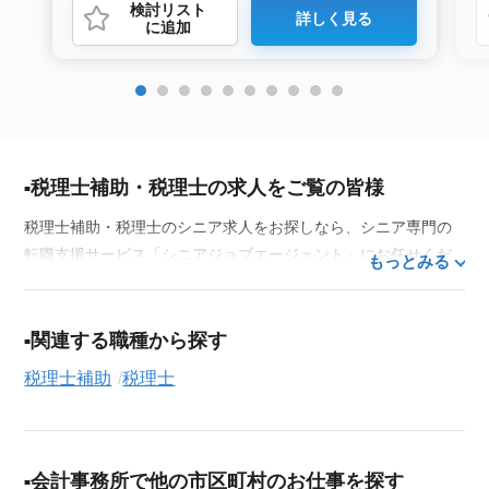
検討リスト
詳しく見る
に追加
税理士補助・税理士の求人をご覧の皆様
税理士補助・税理士のシニア求人をお探しなら、シニア専門の
転職支援サービス「シニアジョブエージェント」にお任せくだ
もっとみる
さい。50代・60代はもちろん、70代以上の方の転職支援実績も
豊富な私たちが、あなたの経験とスキルを活かせるお仕事探し
を徹底的にサポートします。この求人を含む
33,686
件（2026年
関連する職種から探す
8月10日現在）のシニア向け求人を保有しており、その多くが当
税理士補助
税理士
サービスだけの非公開求人です。
ご利用の流れ
気になる求人がございましたら、まずは「求人紹介を依頼す
会計事務所で他の市区町村のお仕事を探す
る」ボタンからご登録ください。シニア専門のキャリアアドバ