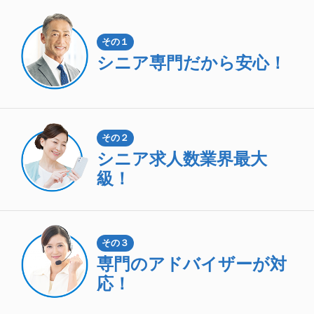
その１
シニア専門
だから安心！
その２
シニア求人数
業界最大
級！
その３
専門のアドバイザーが対
応！