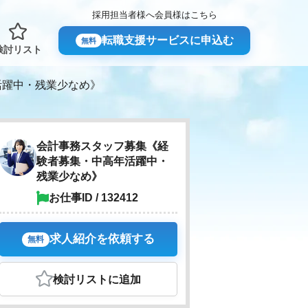
採用担当者様へ
会員様はこちら
転職支援サービスに申込む
無料
検討リスト
活躍中・残業少なめ》
会計事務スタッフ募集《経
験者募集・中高年活躍中・
残業少なめ》
お仕事ID / 132412
求人紹介を依頼する
無料
検討リスト
に追加