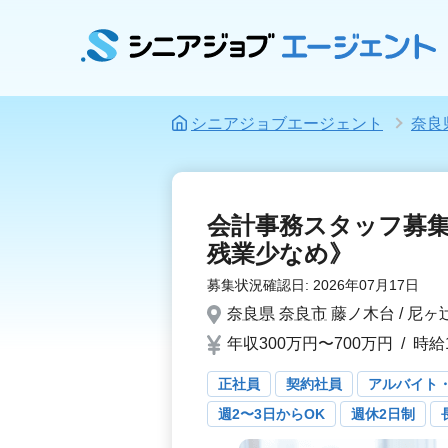
シニアジョブエージェント
奈良
会計事務スタッフ募
残業少なめ》
募集状況確認日:
2026年07月17日
奈良県
奈良市
藤ノ木台 / 尼ヶ
年収300万円〜700万円
/
時給1
正社員
契約社員
アルバイト
週2〜3日からOK
週休2日制