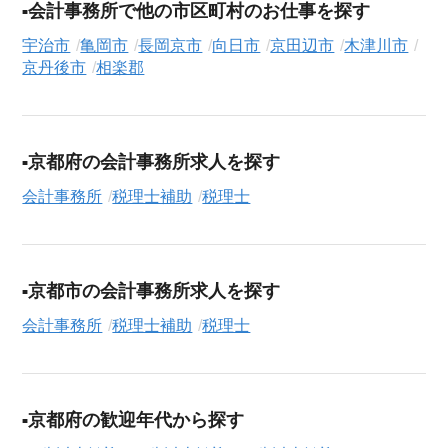
会計事務所で他の市区町村のお仕事を探す
る」ボタンからご登録ください。シニア専門のキャリアアドバ
イザーが、これまでのご経歴やご希望を丁寧にヒアリングし、
宇治市
亀岡市
長岡京市
向日市
京田辺市
木津川市
職務経歴書の作成から面接対策、企業との条件交渉まで、転職
京丹後市
相楽郡
活動の全プロセスを無料でサポートいたします。
求人検索について
シニアジョブエージェントでは、豊富な求人情報の中から、あ
京都府の会計事務所求人を探す
なたの希望に合ったお仕事を簡単に見つけられます。雇用形態
会計事務所
税理士補助
税理士
（
正社員
、
契約社員
、
アルバイト・パート
）や、勤務地、年
収・時給・日給、さらに
週休2日制
、
駅近
、
短期
といったこだわ
り条件での絞り込み検索も可能です。
この税理士補助・税理士の求人にご興味をお持ちの方はもちろ
京都市の会計事務所求人を探す
ん、「まずは相談から始めたい」という方も、ぜひお気軽に
転
会計事務所
税理士補助
税理士
職支援サービス（無料）
にお申し込みください。
京都府の歓迎年代から探す