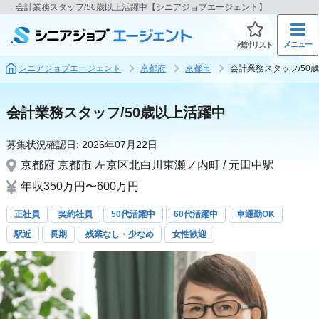
会計業務スタッフ/50歳以上活躍中【シニアジョブエージェント】
メニュー
検討リスト
シニアジョブエージェント
京都府
京都市
会計業務スタッフ/50
会計業務スタッフ/50歳以上活躍中
募集状況確認日:
2026年07月22日
京都府
京都市
左京区北白川東瀬ノ内町 / 元田中駅
年収350万円〜600万円
正社員
契約社員
50代活躍中
60代活躍中
車通勤OK
駅近
長期
残業なし・少なめ
女性歓迎