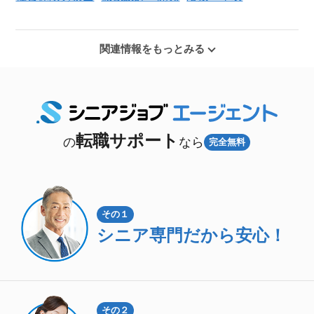
関連情報をもっとみる
転職サポート
の
なら
完全無料
その１
シニア専門
だから安心！
その２