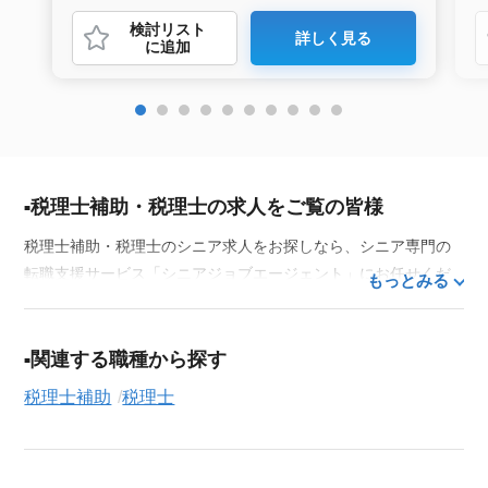
検討リスト
詳しく見る
に追加
税理士補助・税理士の求人をご覧の皆様
税理士補助・税理士のシニア求人をお探しなら、シニア専門の
転職支援サービス「シニアジョブエージェント」にお任せくだ
もっとみる
さい。50代・60代はもちろん、70代以上の方の転職支援実績も
豊富な私たちが、あなたの経験とスキルを活かせるお仕事探し
を徹底的にサポートします。この求人を含む
33,686
件（2026年
関連する職種から探す
8月9日現在）のシニア向け求人を保有しており、その多くが当
税理士補助
税理士
サービスだけの非公開求人です。
ご利用の流れ
気になる求人がございましたら、まずは「求人紹介を依頼す