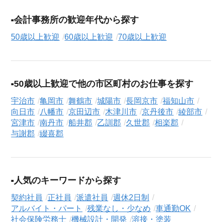
会計事務所の歓迎年代から探す
50歳以上歓迎
60歳以上歓迎
70歳以上歓迎
50歳以上歓迎で他の市区町村のお仕事を探す
宇治市
亀岡市
舞鶴市
城陽市
長岡京市
福知山市
向日市
八幡市
京田辺市
木津川市
京丹後市
綾部市
宮津市
南丹市
船井郡
乙訓郡
久世郡
相楽郡
与謝郡
綴喜郡
人気のキーワードから探す
契約社員
正社員
派遣社員
週休2日制
アルバイト・パート
残業なし・少なめ
車通勤OK
社会保険労務士
機械設計・開発
溶接・塗装