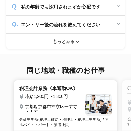
かかりません。求人企業から費用を頂いて運営
私の年齢でも採用されますか心配です
していますので、転職希望者の方からは費用は
一切発生致しません。
シニアジョブでは50歳以上の方を採用する企
エントリー後の流れを教えてください
業のみ掲載をしています。60代・70代以上の
就職実績も多数ありますので年齢に気負いせず
エントリー後はお電話にてキャリアアドバイザ
ぜひ紹介依頼へ進んでください。
もっとみる
ーとヒアリングのお時間を頂きます。その後希
望条件沿った求人をご案内させて頂きます。面
接調整や入社時の条件交渉など最後まで入社の
サポートをいたします。
同じ地域・職種のお仕事
税理会計業務《車通勤OK》
時給1,200円〜1,800円
京都府京都市左京区一乗寺梅
ノ木町
会
会計事務所(税理士補助・税理士・税理士事務所) / ア
ルバイト・パート・派遣社員