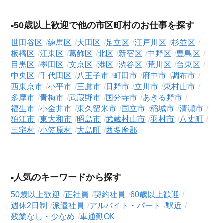
50歳以上歓迎で他の市区町村のお仕事を探す
世田谷区
練馬区
大田区
足立区
江戸川区
杉並区
板橋区
江東区
葛飾区
北区
新宿区
中野区
豊島区
目黒区
墨田区
文京区
港区
渋谷区
荒川区
台東区
中央区
千代田区
八王子市
町田市
府中市
調布市
西東京市
小平市
三鷹市
日野市
立川市
東村山市
多摩市
青梅市
武蔵野市
国分寺市
あきる野市
福生市
小金井市
東久留米市
国立市
稲城市
清瀬市
狛江市
東大和市
昭島市
武蔵村山市
羽村市
八丈町
三宅村
小笠原村
大島町
西多摩郡
人気のキーワードから探す
50歳以上歓迎
正社員
契約社員
60歳以上歓迎
週休2日制
派遣社員
アルバイト・パート
駅近
残業なし・少なめ
車通勤OK