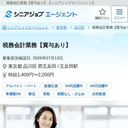
税務会計業務【賞与あり】【シニアジョブエージェント】
メニュー
検討リスト
シニアジョブエージェント
東京都
品川区
税務会計業務【賞与あ
税務会計業務【賞与あり】
募集状況確認日:
2026年07月13日
東京都
品川区
西五反田 / 五反田駅
時給1,400円〜2,200円
アルバイト・パート
派遣社員
50代活躍中
60代活躍中
車通勤OK
駅近
長期
残業なし・少なめ
女性歓迎