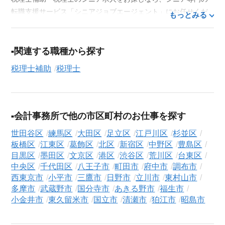
転職支援サービス「シニアジョブエージェント」にお任せくだ
もっとみる
さい。50代・60代はもちろん、70代以上の方の転職支援実績も
豊富な私たちが、あなたの経験とスキルを活かせるお仕事探し
を徹底的にサポートします。この求人を含む
33,686
件（2026年
関連する職種から探す
8月10日現在）のシニア向け求人を保有しており、その多くが当
税理士補助
税理士
サービスだけの非公開求人です。
ご利用の流れ
気になる求人がございましたら、まずは「求人紹介を依頼す
会計事務所で他の市区町村のお仕事を探す
る」ボタンからご登録ください。シニア専門のキャリアアドバ
イザーが、これまでのご経歴やご希望を丁寧にヒアリングし、
世田谷区
練馬区
大田区
足立区
江戸川区
杉並区
職務経歴書の作成から面接対策、企業との条件交渉まで、転職
板橋区
江東区
葛飾区
北区
新宿区
中野区
豊島区
活動の全プロセスを無料でサポートいたします。
目黒区
墨田区
文京区
港区
渋谷区
荒川区
台東区
中央区
千代田区
八王子市
町田市
府中市
調布市
求人検索について
西東京市
小平市
三鷹市
日野市
立川市
東村山市
シニアジョブエージェントでは、豊富な求人情報の中から、あ
多摩市
武蔵野市
国分寺市
あきる野市
福生市
なたの希望に合ったお仕事を簡単に見つけられます。雇用形態
小金井市
東久留米市
国立市
清瀬市
狛江市
昭島市
（
正社員
、
契約社員
、
アルバイト・パート
）や、勤務地、年
収・時給・日給、さらに
週休2日制
、
駅近
、
短期
といったこだわ