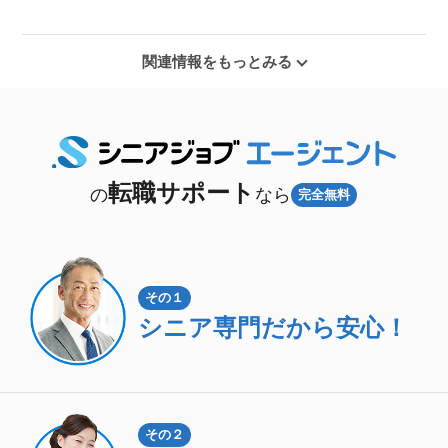
関連情報をもっとみる
転職サポート
の
なら
完全無料
その１
シニア専門
だから安心！
その２