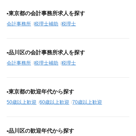
り条件での絞り込み検索も可能です。
東京都の会計事務所求人を探す
この税理士補助・税理士の求人にご興味をお持ちの方はもちろ
会計事務所
税理士補助
税理士
ん、「まずは相談から始めたい」という方も、ぜひお気軽に
転
職支援サービス（無料）
にお申し込みください。
品川区の会計事務所求人を探す
会計事務所
税理士補助
税理士
東京都の歓迎年代から探す
50歳以上歓迎
60歳以上歓迎
70歳以上歓迎
品川区の歓迎年代から探す