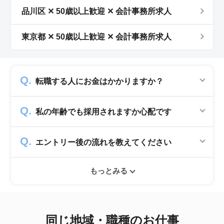
品川区 ✕ 50歳以上歓迎 ✕ 会計事務所求人
東京都 ✕ 50歳以上歓迎 ✕ 会計事務所求人
転職する人にお金はかかりますか？
かかりません。求人企業から費用を頂いて運営
私の年齢でも採用されますか心配です
していますので、転職希望者の方からは費用は
一切発生致しません。
シニアジョブでは50歳以上の方を採用する企
エントリー後の流れを教えてください
業のみ掲載をしています。60代・70代以上の
就職実績も多数ありますので年齢に気負いせず
エントリー後はお電話にてキャリアアドバイザ
ぜひ紹介依頼へ進んでください。
もっとみる
ーとヒアリングのお時間を頂きます。その後希
望条件沿った求人をご案内させて頂きます。面
接調整や入社時の条件交渉など最後まで入社の
サポートをいたします。
同じ地域・職種のお仕事