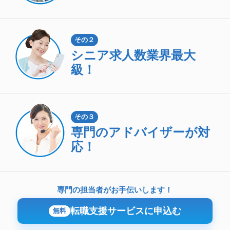
その２
シニア求人数
業界最大
級！
その３
専門のアドバイザーが対
応！
専門の担当者がお手伝いします！
転職支援サービスに申込む
無料