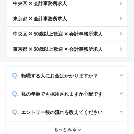
中央区 ✕ 会計事務所求人
東京都 ✕ 会計事務所求人
中央区 ✕ 50歳以上歓迎 ✕ 会計事務所求人
東京都 ✕ 50歳以上歓迎 ✕ 会計事務所求人
転職する人にお金はかかりますか？
かかりません。求人企業から費用を頂いて運営
私の年齢でも採用されますか心配です
していますので、転職希望者の方からは費用は
一切発生致しません。
シニアジョブでは50歳以上の方を採用する企
エントリー後の流れを教えてください
業のみ掲載をしています。60代・70代以上の
就職実績も多数ありますので年齢に気負いせず
エントリー後はお電話にてキャリアアドバイザ
ぜひ紹介依頼へ進んでください。
もっとみる
ーとヒアリングのお時間を頂きます。その後希