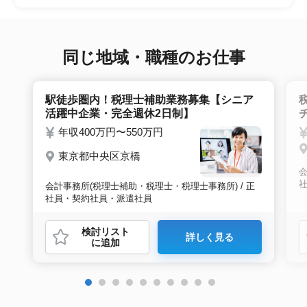
望条件沿った求人をご案内させて頂きます。面
接調整や入社時の条件交渉など最後まで入社の
サポートをいたします。
同じ地域・職種のお仕事
駅徒歩圏内！税理士補助業務募集【シニア
活躍中企業・完全週休2日制】
年収400万円〜550万円
東京都中央区京橋
会
会計事務所(税理士補助・税理士・税理士事務所) / 正
社員・契約社員・派遣社員
検討リスト
詳しく見る
に追加