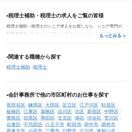
税理士補助・税理士の求人をご覧の皆様
税理士補助・税理士のシニア求人をお探しなら、シニア専門の
転職支援サービス「シニアジョブエージェント」にお任せくだ
もっとみる
さい。50代・60代はもちろん、70代以上の方の転職支援実績も
豊富な私たちが、あなたの経験とスキルを活かせるお仕事探し
を徹底的にサポートします。この求人を含む
33,686
件（2026年
関連する職種から探す
8月8日現在）のシニア向け求人を保有しており、その多くが当
税理士補助
税理士
サービスだけの非公開求人です。
ご利用の流れ
気になる求人がございましたら、まずは「求人紹介を依頼す
会計事務所で他の市区町村のお仕事を探す
る」ボタンからご登録ください。シニア専門のキャリアアドバ
イザーが、これまでのご経歴やご希望を丁寧にヒアリングし、
世田谷区
練馬区
大田区
足立区
江戸川区
杉並区
職務経歴書の作成から面接対策、企業との条件交渉まで、転職
板橋区
江東区
葛飾区
品川区
北区
新宿区
中野区
活動の全プロセスを無料でサポートいたします。
豊島区
目黒区
墨田区
文京区
港区
渋谷区
荒川区
台東区
千代田区
八王子市
町田市
府中市
調布市
求人検索について
西東京市
小平市
三鷹市
日野市
立川市
東村山市