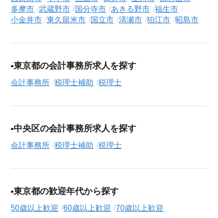
シニアジョブエージェントでは、豊富な求人情報の中から、あ
多摩市
武蔵野市
国分寺市
あきる野市
福生市
なたの希望に合ったお仕事を簡単に見つけられます。雇用形態
小金井市
東久留米市
国立市
清瀬市
狛江市
昭島市
（
正社員
、
契約社員
、
アルバイト・パート
）や、勤務地、年
収・時給・日給、さらに
週休2日制
、
駅近
、
短期
といったこだわ
り条件での絞り込み検索も可能です。
東京都の会計事務所求人を探す
この税理士補助・税理士の求人にご興味をお持ちの方はもちろ
会計事務所
税理士補助
税理士
ん、「まずは相談から始めたい」という方も、ぜひお気軽に
転
職支援サービス（無料）
にお申し込みください。
中央区の会計事務所求人を探す
会計事務所
税理士補助
税理士
東京都の歓迎年代から探す
50歳以上歓迎
60歳以上歓迎
70歳以上歓迎