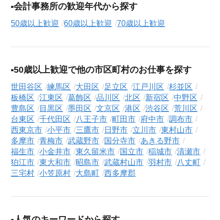
会計事務所の歓迎年代から探す
50歳以上歓迎
60歳以上歓迎
70歳以上歓迎
50歳以上歓迎で他の市区町村のお仕事を探す
世田谷区
練馬区
大田区
足立区
江戸川区
杉並区
板橋区
江東区
葛飾区
品川区
北区
新宿区
中野区
豊島区
目黒区
墨田区
文京区
港区
渋谷区
荒川区
台東区
千代田区
八王子市
町田市
府中市
調布市
西東京市
小平市
三鷹市
日野市
立川市
東村山市
多摩市
青梅市
武蔵野市
国分寺市
あきる野市
福生市
小金井市
東久留米市
国立市
稲城市
清瀬市
狛江市
東大和市
昭島市
武蔵村山市
羽村市
八丈町
三宅村
小笠原村
大島町
西多摩郡
人気のキーワードから探す