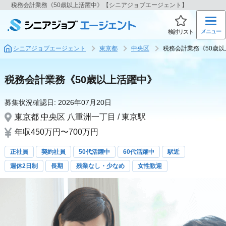
税務会計業務《50歳以上活躍中》【シニアジョブエージェント】
メニュー
検討リスト
シニアジョブエージェント
東京都
中央区
税務会計業務《50歳
税務会計業務《50歳以上活躍中》
募集状況確認日:
2026年07月20日
東京都
中央区
八重洲一丁目 / 東京駅
年収450万円〜700万円
正社員
契約社員
50代活躍中
60代活躍中
駅近
週休2日制
長期
残業なし・少なめ
女性歓迎