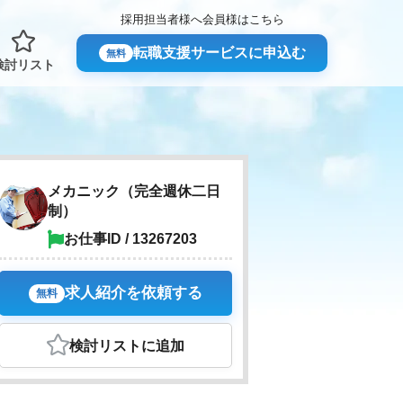
採用担当者様へ
会員様はこちら
転職支援サービスに申込む
無料
検討リスト
メカニック（完全週休二日
制）
お仕事ID / 13267203
求人紹介を依頼する
無料
検討リスト
に追加