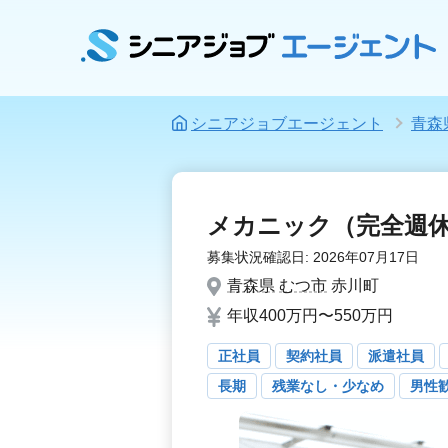
シニアジョブエージェント
青森
メカニック（完全週
募集状況確認日:
2026年07月17日
青森県
むつ市
赤川町
年収400万円〜550万円
正社員
契約社員
派遣社員
長期
残業なし・少なめ
男性