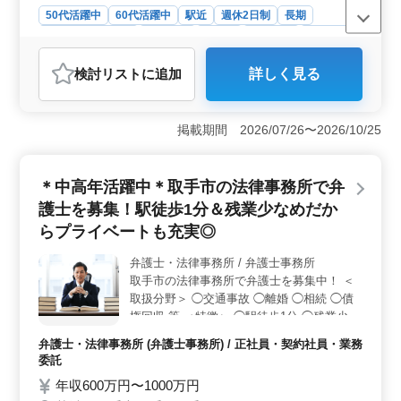
50代活躍中
60代活躍中
駅近
週休2日制
長期
残業なし・少なめ
男性歓迎
正社員
契約社員
業務委託
弁護士・法律事務所
検討リスト
に追加
詳しく見る
おすすめポイント
＜幅広い案件で経験を活かせる＞ この法律事務所で
は、相続問題や離婚問題、交通事故被害問題、労働問
掲載期間 2026/07/26〜2026/10/25
題、借金問題など、一般民事事件を専門に扱っていま
す。多様な案件に携わることができるため、これまでの
弁護士経験を最大限に活かしながら、さらなるスキルア
＊中高年活躍中＊取手市の法律事務所で弁
ップが期待できます。 ＜働きやすい職場環境＞ 守
護士を募集！駅徒歩1分＆残業少なめだか
谷駅から徒歩圏内の駅近で通勤に便利な立地です。ま
た、週休2日制で残業も少なく、仕事とプライベートのバ
らプライベートも充実◎
ランスを取りやすい環境が整っています。交通費が実費
支給されるため、通勤費用の負担が軽減されるのも魅力
弁護士・法律事務所 / 弁護士事務所
です。 ＜経済的サポートが充実＞ この事務所で
取手市の法律事務所で弁護士を募集中！ ＜
は、弁護士登録費用を事務所が負担し、個人案件の受任
取扱分野＞ ◯交通事故 ◯離婚 ◯相続 ◯債
も可能なため、安定した収入を確保しながら働くことが
権回収 等 ＜特徴＞ ◯駅徒歩1分 ◯残業少な
できます。さらに、社会保険が完備されており、長期的
め ◯未経験分野でも積極的にサポート その
に安心して働ける職場環境です。
弁護士・法律事務所 (弁護士事務所) / 正社員・契約社員・業務
他ご質問等ございましたら、お気軽にご相談
委託
ください◎ ご応募お待ちしております！
年収600万円〜1000万円