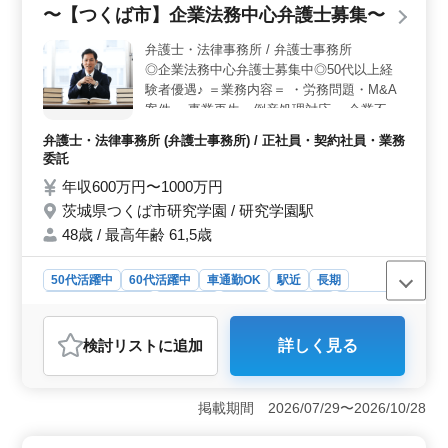
です。 ＜資格所有者を優遇、経験不問＞ 司法試験
〜【つくば市】企業法務中心弁護士募集〜
を合格した方を歓迎しますが、経験や資格は必須ではあ
りません。未経験者やキャリアチェンジをお考えの方も
弁護士・法律事務所 / 弁護士事務所
積極的に応募可能です。事務所では、経験豊富な先輩弁
◎企業法務中心弁護士募集中◎50代以上経
護士がサポートし、新人の成長を支援します。 ＜働
験者優遇♪ ＝業務内容＝ ・労務問題・M&A
きやすい環境でのキャリアアップ＞ 週休2日制を採用
案件 ・事業再生・倒産処理対応 ・企業不祥
し、残業はほとんどありません。ワークライフバランス
事対応等 ＝備考＝ ・最寄り駅から徒歩5分♪
を重視しながら、専門知識を磨き、スキルアップを図る
弁護士・法律事務所 (弁護士事務所) / 正社員・契約社員・業務
・未経験分野挑戦できます ・未経験分野サ
ことが可能です。また、社会保険完備や弁護士費用の事
委託
ポート ◎企業法務中心の弁護士でお探しの
務所負担など、福利厚生も整っています。
年収600万円〜1000万円
方 ご応募お待ちしております♪
茨城県つくば市研究学園 / 研究学園駅
48歳 / 最高年齢 61,5歳
50代活躍中
60代活躍中
車通勤OK
駅近
長期
残業なし・少なめ
男性歓迎
正社員
契約社員
業務委託
弁護士・法律事務所
検討リスト
に追加
詳しく見る
おすすめポイント
＜働きやすさ＞ この求人は、残業が少なく、ワークラ
イフバランスを大切にしたい方に最適です。週5日勤務
掲載期間 2026/07/29〜2026/10/28
で、土日祝日は休み、夏季休業や年末年始もあります。
時間外労働がないため、プライベートも充実させること