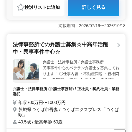
弁護士・法律事務所
検討リスト
に追加
詳しく見る
おすすめポイント
＜中高年が活躍中の弁護士募集＞ つくば市で、駅から
徒歩5分の事務所での弁護士業務を募集しています。民事
掲載期間 2026/07/19〜2026/10/18
事件を中心とした業務で、破産や賃貸、交通事故など幅
広い分野に携わることができます。経験豊富な中高年の
方が活躍中で、駅からのアクセスも良好です。 ＜業
法律事務所での弁護士募集☆中高年活躍
務内容＞ 破産や民事再生、任意整理などの個人の法的
中・民事事件中心☆
手続きや、交通事故、賃貸問題、債権回収など様々な民
事事件に関わります。また、高齢者や障害者の虐待や財
弁護士・法律事務所 / 弁護士事務所
産管理といった問題にも対応しています。 ＜働きや
民事事件中心のベテラン弁護士を募集してお
すい環境と待遇＞ 週休2日制で、駅からの通勤も便利な
立地です。福利厚生も充実しており、社会保険完備や弁
ります！ ◯仕事内容 ・不動産問題 ・親権問
護士費用の事務所負担など、安心して働ける環境が整っ
題 ・DV問題 ・破産、民事再生、任意整理
ています。経験豊富な中高年の方々が活躍する職場で、
等 ◯備考 ・50歳以上新規採用実績あり ・未
弁護士・法律事務所 (弁護士事務所) / 正社員・契約社員・業務
あなたの力を発揮しませんか。
経験分野挑戦できます 弁護士経験ある方ぜ
委託
ひお待ちしております。 ご興味ありました
年収700万円〜1000万円
らお気軽にご応募下さい！
茨城県つくば市吾妻 / つくばエクスプレス「つくば
駅」
40.5歳 / 最高年齢 60歳