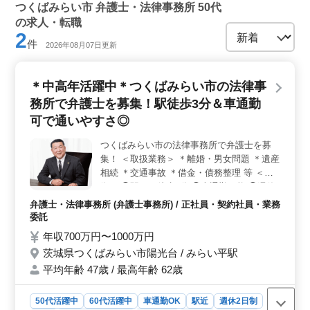
つくばみらい市 弁護士・法律事務所 50代
の求人・転職
2
件
2026年08月07日更新
＊中高年活躍中＊つくばみらい市の法律事
務所で弁護士を募集！駅徒歩3分＆車通勤
可で通いやすさ◎
つくばみらい市の法律事務所で弁護士を募
集！ ＜取扱業務＞ ＊離婚・男女問題 ＊遺産
相続 ＊交通事故 ＊借金・債務整理 等 ＜特
徴＞ ◯駅から徒歩3分 ◯車通勤可能 ◯週休2
日 未経験分野の案件も積極的にサポート◎
弁護士・法律事務所 (弁護士事務所) / 正社員・契約社員・業務
ご応募お待ちしております！！
委託
年収700万円〜1000万円
茨城県つくばみらい市陽光台 / みらい平駅
平均年齢 47歳 / 最高年齢 62歳
50代活躍中
60代活躍中
車通勤OK
駅近
週休2日制