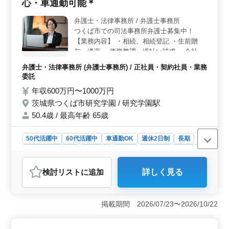
心・車通勤可能＊
歩1分と通勤が非常に便利で、残業が少ない点が大きな魅
力です。週休2日制（土日祝休み）や夏季休業、年末年
弁護士・法律事務所 / 弁護士事務所
始、有給休暇がしっかり取れるため、仕事とプライベー
つくば市での司法事務所弁護士募集中！
トのバランスが取りやすい環境が整っています。 ＜
未経験分野でもサポート＞ この求人は、未経験分野で
【業務内容】 ・相続、相続登記 ・生前贈
も積極的にサポートする体制が整っているため、新しい
与、遺言 ・債務整理、過払い請求 ・会社設
分野に挑戦したい方に最適です。離婚・不貞、相続、交
立、会社登記 等 ＊資格所有者優遇！ ＊今ま
弁護士・法律事務所 (弁護士事務所) / 正社員・契約社員・業務
通事故、労働問題など多岐にわたる業務に携わること
での経験を活かして頂ける方のご応募お待ち
委託
で、さらなるスキルアップと成長が期待できます。
しております！
年収600万円〜1000万円
茨城県つくば市研究学園 / 研究学園駅
50.4歳 / 最高年齢 65歳
50代活躍中
60代活躍中
車通勤OK
週休2日制
長期
残業なし・少なめ
男性歓迎
正社員
契約社員
業務委託
弁護士・法律事務所
検討リスト
に追加
詳しく見る
おすすめポイント
＜茨城の司法事務所での弁護士募集＞ この事務所は、
民事事件を主軸に据え、相続や債務整理、会社設立など
掲載期間 2026/07/23〜2026/10/22
多岐にわたる案件を取り扱っています。弁護士としての
専門知識を活かし、幅広い法的問題に対応するチャンス