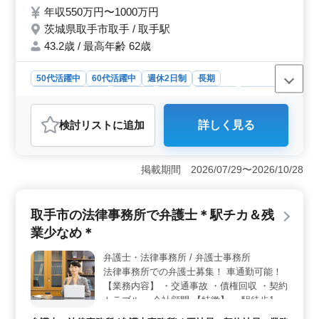
す。
年収550万円〜1000万円
茨城県取手市取手 / 取手駅
43.2歳 / 最高年齢 62歳
50代活躍中
60代活躍中
週休2日制
長期
残業なし・少なめ
女性歓迎
正社員
契約社員
業務委託
弁護士・法律事務所
検討リスト
に追加
詳しく見る
おすすめポイント
＜経験を活かせる環境＞ この事務所では離婚問題や交
通事故、不動産問題、遺言など幅広い業務を担当できま
掲載期間 2026/07/29〜2026/10/28
す。今までの弁護士としての経験を活用し、多様な案件
に取り組むことができます。個人案件の受任も可能なた
め、自由度の高い働き方が可能です。 ＜ワークライ
取手市の法律事務所で弁護士＊駅チカ＆残
フバランス＞ 週休2日制で、土日祝日が休みです。さら
業少なめ＊
に、残業が少なめであるため、プライベートな時間を大
切にしながら働けます。取手駅すぐの立地で通勤も便利
弁護士・法律事務所 / 弁護士事務所
です。これにより、通勤時間の短縮とストレスの軽減が
法律事務所での弁護士募集！ 車通勤可能！
できます。 ＜中高年の活躍の場＞ この法律事務所
では、中高年のベテランが多く活躍しています。平均年
【業務内容】 ・交通事故 ・債権回収 ・契約
齢43.2歳、最高年齢62歳の職場環境で、経験豊富な同僚
トラブル ・会社顧問 【特徴】 ・駅徒歩1分
との協力が可能です。年齢を気にせず、これまでの知識
・残業少なめ 50代活躍中！ 皆様のご応募お