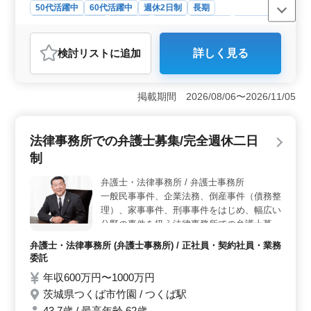
50代活躍中
60代活躍中
週休2日制
長期
残業なし・少なめ
女性歓迎
正社員
契約社員
業務委託
弁護士・法律事務所
検討リスト
に追加
詳しく見る
おすすめポイント
＜中高年のステップアップ＞ 当事務所は中高年の経験
者を重用し、50代以上の新規採用実績があります。未経
掲載期間 2026/08/06〜2026/11/05
験の分野へのチャレンジも奨励され、経験豊富な仲間た
ちと協力し、新たなキャリア構築が可能です。同年代の
仲間と共に充実感をもって働くことができます。 ＜
法律事務所での弁護士募集/完全週休二日
充実の業務内容＞ 不動産、親権、DV、破産、民事再
制
生、任意整理など様々な案件に携わります。経験豊富な
仲間たちと協力し、幅広い業務に挑戦できます。専門性
弁護士・法律事務所 / 弁護士事務所
を存分に発揮できます。 ＜働きやすい環境＞ 週休2
一般民事事件、企業法務、倒産事件（債務整
日制、残業なし・少なめでプライベートとの両立がしや
すい環境です。社会保険完備、通勤手当、個人受任可
理）、家事事件、刑事事件をはじめ、幅広い
能、弁護士費用事務所負担可など、福利厚生も充実して
分野の事件を扱う法律事務所での弁護士募集
おり、長期的なキャリア形成が期待できます。
です！ 主な仕事内容 ・一般民事事件 ・家事
弁護士・法律事務所 (弁護士事務所) / 正社員・契約社員・業務
事件 ・企業法務 ・刑事事件 現在50歳以上も
委託
活躍している弁護士事務所です。 ぜひ今ま
年収600万円〜1000万円
での経験を活かして頂ける方のご応募お待ち
茨城県つくば市竹園 / つくば駅
しております。
43.7歳 / 最高年齢 62歳