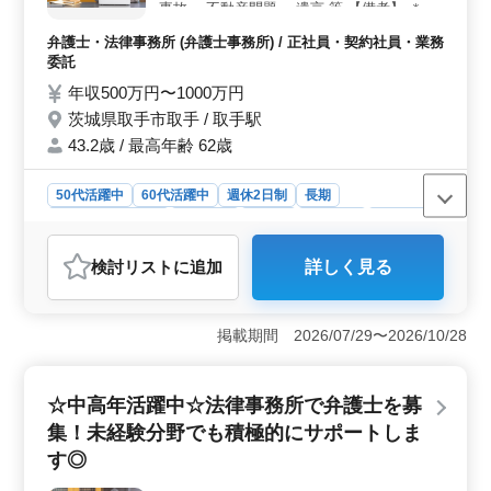
発揮でき、専門知識をさらに深めるチャンスもありま
事故 ・不動産問題 ・遺言 等 【備考】 ＊取
す。
手駅すぐ ＊個人案件受任可能 中高年の方活
弁護士・法律事務所 (弁護士事務所) / 正社員・契約社員・業務
躍中です！ 今までの経験を活かせる方のご
委託
応募お待ちしております♪
年収500万円〜1000万円
茨城県取手市取手 / 取手駅
43.2歳 / 最高年齢 62歳
50代活躍中
60代活躍中
週休2日制
長期
残業なし・少なめ
女性歓迎
正社員
契約社員
業務委託
弁護士・法律事務所
検討リスト
に追加
詳しく見る
おすすめポイント
＜経験を活かせる環境＞ 離婚問題や交通事故、不動産
問題、遺言など多岐にわたる案件に対応していただきま
掲載期間 2026/07/29〜2026/10/28
す。中高年が活躍する事務所で、今までの経験を存分に
活かせる職場です。 ＜働きやすい＞ 勤務スタイル
は、正社員、契約社員、業務委託のいずれかを選べま
☆中高年活躍中☆法律事務所で弁護士を募
す。週休2日制で、残業は少なめです。取手駅近くで、通
集！未経験分野でも積極的にサポートしま
勤も便利な環境が整っています。 ＜福利厚生とサポ
ート＞ 社会保険完備のほか、個人案件の受任も可能で
す◎
す。弁護士費用は事務所が負担するため、安心して業務