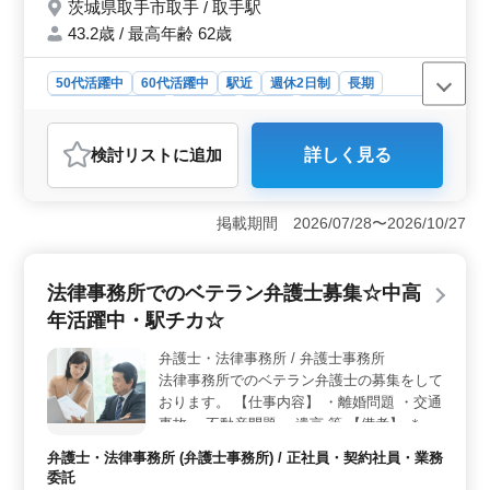
茨城県取手市取手 / 取手駅
43.2歳 / 最高年齢 62歳
50代活躍中
60代活躍中
駅近
週休2日制
長期
残業なし・少なめ
女性歓迎
正社員
契約社員
業務委託
弁護士・法律事務所
検討リスト
に追加
詳しく見る
おすすめポイント
＜働きやすさ＞ この求人は取手駅から徒歩1分と非常に
便利な立地にあり、通勤が非常に楽です。さらに残業が
掲載期間 2026/07/28〜2026/10/27
少なく、ワークライフバランスを重視する方にとって理
想的な職場環境です。週休2日制で土日祝日が休みなた
め、プライベートの時間もしっかり確保できます。
法律事務所でのベテラン弁護士募集☆中高
＜年齢層の多様性＞ 50代、60代の方が活躍中の職場
年活躍中・駅チカ☆
で、中高年の弁護士が働きやすい環境が整っています。
平均年齢43.2歳で、年齢に関係なく経験を生かして働け
弁護士・法律事務所 / 弁護士事務所
る点が魅力です。未経験分野でも積極的にサポートがあ
法律事務所でのベテラン弁護士の募集をして
るため、新しい分野にも挑戦しやすい環境です。 ＜
待遇・福利厚生＞ 年収600万円〜1000万円と高収入が
おります。 【仕事内容】 ・離婚問題 ・交通
期待できる上、社会保険完備や弁護士費用の事務所負担
事故 ・不動産問題 ・遺言 等 【備考】 ＊取
など充実した福利厚生が揃っています。個人受任も可能
手駅すぐ ＊個人案件受任可能 中高年の方活
弁護士・法律事務所 (弁護士事務所) / 正社員・契約社員・業務
で、スキルとキャリアをさらに磨ける環境です。通勤手
躍中です！ 今までの経験を活かせる方のご
委託
当の実費支給もあり、経済的なサポートも充実していま
応募お待ちしております♪