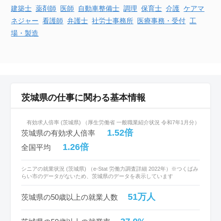
建築士
薬剤師
医師
自動車
整備士
調理
保育士
介護
ケアマ
ネジャー
看護師
弁護士
社労士事務所
医療事務・受付
工
場・製造
茨城県の仕事に関わる基本情報
有効求人倍率 (茨城県) （厚生労働省 一般職業紹介状況 令和7年1月分）
1.52倍
茨城県の有効求人倍率
1.26倍
全国平均
シニアの就業状況 (茨城県) （e-Stat 労働力調査詳細 2022年）※つくばみ
らい市のデータがないため、茨城県のデータを表示しています
51万人
茨城県の50歳以上の就業人数