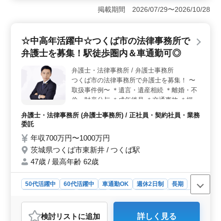
ています。これまでの経験を活かして労働問題、相続・
掲載期間 2026/07/29〜2026/10/28
遺言、交通事故、債務整理など幅広い分野に取り組むこ
とができます。中高年が活躍中の職場です。 ＜サポ
ート体制＞ 未経験の分野でも積極的にサポートが受け
☆中高年活躍中☆つくば市の法律事務所で
られます。社会保険完備や弁護士費用の事務所負担可能
弁護士を募集！駅徒歩圏内＆車通勤可◎
など、充実した福利厚生・サポートが整っており、安心
して働くことができます。 ＜働きやすさ＞ 残業が
弁護士・法律事務所 / 弁護士事務所
少なく、週休2日制でプライベートの時間も確保しやすい
つくば市の法律事務所で弁護士を募集！ 〜
です。休日も第一・第四土曜日、日曜日、祝日のほか、
休暇制度も充実しています。プライベートとの両立が可
取扱事件例〜 ＊遺言・遺産相続 ＊離婚・不
能な職場環境です。
倫・財産分与 ＊成年後見 ＊交通事故 ＊損害
賠償請求 等 〜特徴〜 ◯マイカー通勤可 ◯
弁護士・法律事務所 (弁護士事務所) / 正社員・契約社員・業務
駅徒歩圏内 ◯残業少なめ 未経験分野の案件
委託
も積極的にサポートします！ ご応募お待ち
年収700万円〜1000万円
しております！
茨城県つくば市東新井 / つくば駅
47歳 / 最高年齢 62歳
50代活躍中
60代活躍中
車通勤OK
週休2日制
長期
残業なし・少なめ
男性歓迎
正社員
契約社員
業務委託
弁護士・法律事務所
検討リスト
に追加
詳しく見る