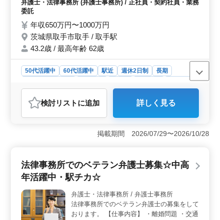
弁護士・法律事務所 (弁護士事務所) / 正社員・契約社員・業務
と経験を活かして働ける環境が整っています。
待ちしております！
委託
年収650万円〜1000万円
茨城県取手市取手 / 取手駅
43.2歳 / 最高年齢 62歳
50代活躍中
60代活躍中
駅近
週休2日制
長期
残業なし・少なめ
女性歓迎
正社員
契約社員
業務委託
弁護士・法律事務所
検討リスト
に追加
詳しく見る
おすすめポイント
＜通勤の利便性＞ この事務所は取手駅からすぐの立地
にあり、通勤が非常に便利です。さらに、車通勤も可能
掲載期間 2026/07/29〜2026/10/28
ですので、遠方からの通勤もスムーズに行えます。交通
の利便性が高いため、ストレスの少ない通勤が実現でき
ます。 ＜働きやすい環境＞ 残業が少なく、ワーク
法律事務所でのベテラン弁護士募集☆中高
ライフバランスが取りやすい職場です。週休2日制で土日
年活躍中・駅チカ☆
祝日も休めるため、プライベートの時間をしっかりと確
保できます。また、社会保険完備で福利厚生も充実して
弁護士・法律事務所 / 弁護士事務所
います。 ＜幅広い業務内容＞ 交通事故や債権回
法律事務所でのベテラン弁護士の募集をして
収、契約トラブル、会社顧問など、多岐にわたる業務に
携わっていただきます。弁護士としてのスキルを幅広く
おります。 【仕事内容】 ・離婚問題 ・交通