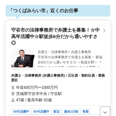
「つくばみらい市」近くのお仕事
守谷市の法律事務所で弁護士を募集！☆中
高年活躍中☆駅徒歩6分だから通いやすさ
◎
弁護士・法律事務所 / 弁護士事務所
守谷市の法律事務所で弁護士を募集！ 駅徒
歩6分だから通いやすさ◎ ＜取扱分野＞ ＊
契約をめぐる紛争 ＊相続をめぐる問題 ＊会
社内の紛争 ＊企業倒産処理 ＊消費者問題 未
弁護士・法律事務所 (弁護士事務所) / 正社員・契約社員・業務
経験分野も積極的にサポート◎ その他ご質
委託
問等ございましたら、お気軽にご相談くださ
年収600万円〜1000万円
い！ ご応募お待ちしております
茨城県守谷市中央 / 守谷駅
47歳 / 最高年齢 62歳
50代活躍中
60代活躍中
駅近
週休2日制
長期