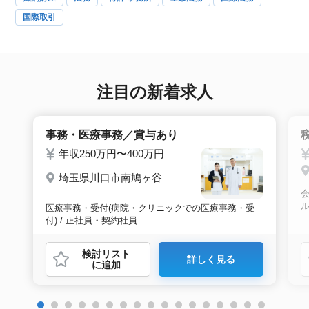
国際取引
注目の新着求人
事務・医療事務／賞与あり
年収250万円〜400万円
埼玉県川口市南鳩ヶ谷
会
医療事務・受付(病院・クリニックでの医療事務・受
付) / 正社員・契約社員
検討リスト
詳しく見る
に追加