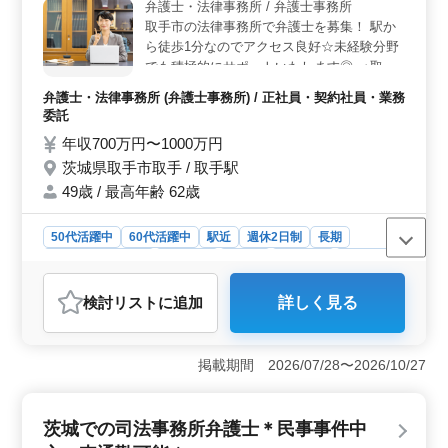
に集中できます。充実した待遇とサポートを受けながら
弁護士・法律事務所 / 弁護士事務所
働けます。
取手市の法律事務所で弁護士を募集！ 駅か
ら徒歩1分なのでアクセス良好☆未経験分野
でも積極的にサポートいたします◎ ＜取扱
業務＞ ◯離婚・不貞 ◯相続 ◯交通事故 ◯
弁護士・法律事務所 (弁護士事務所) / 正社員・契約社員・業務
労働問題 ＊その他一般民事に関する問題
委託
等、幅広い分野のトラブルを扱っています
年収700万円〜1000万円
＜特徴＞ ◯駅徒歩1分 ◯経験不問 ◯残業少
茨城県取手市取手 / 取手駅
なめ ご応募お待ちしております♪
49歳 / 最高年齢 62歳
50代活躍中
60代活躍中
駅近
週休2日制
長期
残業なし・少なめ
女性歓迎
正社員
契約社員
業務委託
弁護士・法律事務所
検討リスト
に追加
詳しく見る
おすすめポイント
＜給与と福利厚生の魅力＞ この求人は年収700万円〜
1000万円と高い給与水準を提供しており、通勤手当の実
掲載期間 2026/07/28〜2026/10/27
費支給や社会保険完備、個人受任可能、弁護士費用事務
所負担など、充実した福利厚生が整っています。経済的
な安定と安心を提供し、中高年の方にとっても魅力的な
茨城での司法事務所弁護士＊民事事件中
条件です。 ＜働きやすい勤務環境＞ 取手駅から徒