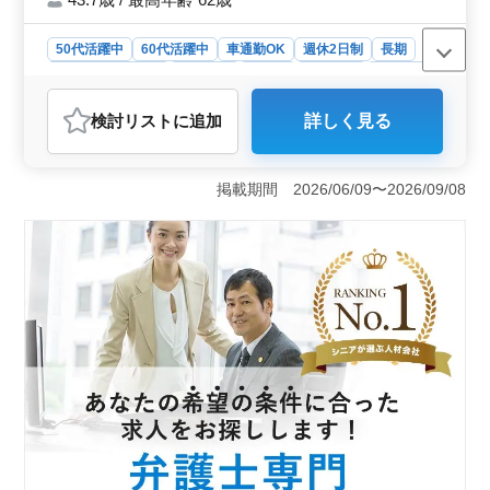
50代活躍中
60代活躍中
車通勤OK
週休2日制
長期
残業なし・少なめ
女性歓迎
正社員
契約社員
業務委託
弁護士・法律事務所
検討リスト
に追加
詳しく見る
おすすめポイント
＜職場環境の魅力＞ つくば駅近くで通勤しやすく、車
通勤も可能なため、利便性が高い環境です。完全週休二
掲載期間 2026/06/09〜2026/09/08
日制で土日祝が休みな上、年末年始や夏季休暇も充実し
ており、プライベートとのバランスを取りやすい職場で
す。また、現在中高年の方も活躍中で、年齢を問わず経
験を活かせる雰囲気が特徴です。 ＜業務内容の多様
性＞ 一般民事事件、家事事件、企業法務、刑事事件な
ど、幅広い分野に携われるため、スキルアップや新しい
分野への挑戦が可能です。個人案件から企業法務まで扱
える点で、経験の幅を広げたい弁護士の方に最適なポジ
ションです。これまでの経験をフルに活用しながら、新
たなスキルを身につけられます。 ＜待遇の充実＞
年収は600万～1000万円と高水準で、賞与も年2回、計3
ヶ月分としっかり支給されます。さらに、育児休業取得
実績があり、雇用・労災・健康・厚生の各種保険も完備
されているため、長期的に安定して働ける環境です。