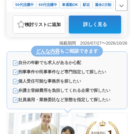
50代活躍中
60代活躍中
車通勤OK
駅近
週休2日制
長期
残業なし・少なめ
男性歓迎
正社員
契約社員
業務委託
弁護士・法律事務所
検討リスト
に追加
詳しく見る
おすすめポイント
＜魅力＞ 茨城県つくばみらい市に位置する法律事務所
で、中高年の弁護士を募集しています。離婚・男女問
掲載期間 2026/07/27〜2026/10/26
題、遺産相続、交通事故、借金・債務整理などの案件を
どんな内容
もご相談できます
担当し、未経験分野の案件も積極的にサポートします。
駅から徒歩3分とアクセスが良く、車通勤も可能です。週
自分の年齢でも求人があるか心配
休2日制で、残業も少なめなので、ワークライフバランス
を重視する方に最適な環境です。年収750万円〜1000万
刑事事件や民事事件など専門指定して探したい
円という魅力的な給与も魅力の一つです。 ＜仕事内
容＞ 法律事務所での弁護士業務を担当します。離婚や
個人受任可能な事務所を探したい
男女問題、遺産相続、交通事故、借金・債務整理など、
弁護士登録費用を負担してくれる企業で探したい
幅広い分野の案件に携わります。未経験の分野にも積極
的にチャレンジし、クライアントの法的問題解決に取り
社員雇用・業務委託など形態を指定して探したい
組みます。 ＜待遇・条件＞ 勤務地はみらい平駅か
ら徒歩3分という好立地にあります。車通勤も可能で、駐
車場も無料です。週休2日制で、残業も少なめなので、プ
ライベートの時間も大切にできます。社会保険完備や個
人受任可能、弁護士費用事務所負担可などの福利厚生も
充実しています。中高年の方々が活躍できる環境が整っ