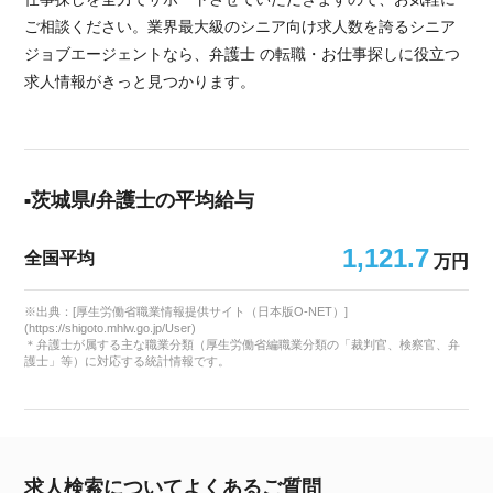
ご相談ください。業界最大級のシニア向け求人数を誇るシニア
ジョブエージェントなら、弁護士 の転職・お仕事探しに役立つ
求人情報がきっと見つかります。
茨城県/弁護士の平均給与
1,121.7
全国平均
万円
※出典：[厚生労働省職業情報提供サイト（日本版O-NET）]
(https://shigoto.mhlw.go.jp/User)
＊弁護士が属する主な職業分類（厚生労働省編職業分類の「裁判官、検察官、弁
護士」等）に対応する統計情報です。
求人検索についてよくあるご質問