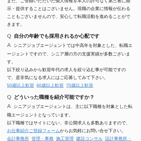
また、ご登録いただいた個人情報を本人の許可なく第三者に開
示・提供することはございません。現職の企業に情報が伝わる
こともございませんので、安心して転職活動を進めることがで
きます。
自分の年齢でも採用されるか心配です
シニアジョブエージェントでは中高年を対象とした、転職エ
ージェントですので、シニア層の方の支援実績が多数ございま
す。
以下絞り込みから歓迎年代の求人を絞り込む事が可能ですの
で、是非気になる求人にはご応募してみて下さい。
50歳以上歓迎
60歳以上歓迎
70歳以上歓迎
どういった職種を紹介可能ですか？
シニアジョブエージェントは、主に以下職種を対象とした転
職エージェントとなっています。
以下職種ではサイトにない、非公開求人も多数ありますので、
お仕事紹介ご登録フォーム
からお気軽にお問い合せ下さい。
会計事務所
管理・事務
施工管理
建設
コンサル
設計事務所・