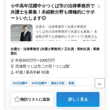
ができます。 ＜アクセスの便利さ＞ 研究学園駅か
☆中高年活躍中☆つくば市の法律事務所で
ら徒歩5分の立地にあり、車通勤も可能です。無料駐車場
弁護士を募集！未経験分野も積極的にサポ
が完備されているため、通勤が非常に便利です。通勤手
当も実費支給されるため、交通費の心配もありませ
ートいたします◎
ん。 ＜経験者優遇＞ 経験者が優遇される求人で
す。企業法務中心の業務内容は、労務問題やM&amp;A案
弁護士・法律事務所 / 弁護士事務所
件、事業再生など多岐にわたります。未経験分野の挑戦
つくば市の法律事務所で弁護士を募集！ 未
も歓迎で、サポート体制も整っています。
経験分野でも積極的にサポート◎ 残業少な
めだからプライベートも充実♪ ＜取扱分野＞
◯労働問題 給与支払い請求、残業代請求 ◯
弁護士・法律事務所 (弁護士事務所) / 正社員・契約社員・業務
相続・遺言 ◯交通事故 ◯債務整理 任意整
委託
理、自己破産 等 その他、幅広い分野を取り
年収600万円〜1000万円
扱っています！ これまでの経験を活かして
茨城県つくば市二の宮 / つくば駅
頂ける方、ご応募お待ちしております！
47歳 / 最高年齢 62歳
50代活躍中
60代活躍中
週休2日制
長期
残業なし・少なめ
女性歓迎
正社員
契約社員
業務委託
弁護士・法律事務所
検討リスト
に追加
詳しく見る
おすすめポイント
＜経験活用＞ つくば市の法律事務所で弁護士を募集し