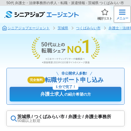
50代 弁護士・法律事務所の求人・転職・派遣情報 - 茨城県 つくばみらい市
メニュー
検討リスト
シニアジョブエージェント
茨城県
つくばみらい市
弁護士・法律
非公開求人多数!
転職サポート申し込み
完全無料
１分で完了！
弁護士求人
の紹介希望の方
茨城県 / つくばみらい市 / 弁護士 / 弁護士事務所
50歳以上歓迎