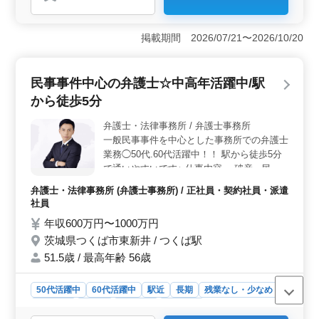
おすすめポイント
＜給与と福利厚生の魅力＞ 年収700万円〜1000万円と
いう高水準の給与が魅力です。また、社会保険完備や個
掲載期間 2026/07/21〜2026/10/20
人受任可能、弁護士費用事務所負担といった福利厚生が
充実しており、安定した収入と働きやすい環境が整って
います。 ＜働きやすさと柔軟性＞ 週休2日制で、土
民事事件中心の弁護士☆中高年活躍中/駅
日祝日が休みとなるため、プライベートの時間もしっか
から徒歩5分
り確保できます。さらに、勤務時間は応相談で、残業も
少なめです。駅徒歩圏内とマイカー通勤可の両方に対応
弁護士・法律事務所 / 弁護士事務所
しているため、通勤も非常に便利です。 ＜キャリア
一般民事事件を中心とした事務所での弁護士
サポートと成長機会＞ 幅広い案件を取り扱っており、
未経験分野でも積極的にサポートしてくれるため、スキ
業務◯50代.60代活躍中！！ 駅から徒歩5分
ルアップに最適です。特に、中高年が活躍中の職場環境
で通いやすいです♪ 仕事内容 ・破産、民事
で、50代や60代の弁護士も働きやすい職場です。
再生、任意整理 ・交通事故 ・賃貸、連帯保
弁護士・法律事務所 (弁護士事務所) / 正社員・契約社員・派遣
証 ・未払い残業代請求 ・不動産問題 ・売買
社員
代金請求 ・B型肝炎訴訟 ・債権回収 ・消費
年収600万円〜1000万円
者事件 ・過払い金問題 ・マンション法に関
茨城県つくば市東新井 / つくば駅
する紛争 ・高齢者・障害者の虐待 ・高齢
者・障害者の財産管理 等 今までの経験を活
51.5歳 / 最高年齢 56歳
かして頂ける方ぜひご応募下さい！！ お待
ちしております☆
50代活躍中
60代活躍中
駅近
長期
残業なし・少なめ
女性歓迎
正社員
契約社員
派遣社員