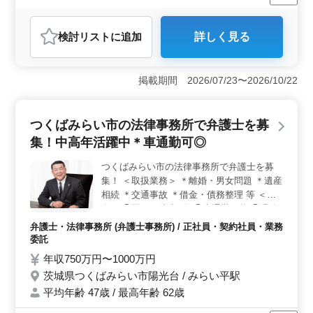
長期
残業なし・少なめ
男性歓迎
正社員
契約社員
業務委託
弁護士・法律事務所
検討リスト
に追加
詳しく見る
おすすめポイント
＜中高年の活躍＞ 経験豊富な中高年の方々が活躍して
います！幅広い案件に携わりながら、貴重な経験を生か
掲載期間 2026/07/23〜2026/10/22
しましょう。離婚や相続など、クライアントの重要な問
題に寄り添い、解決に導く仕事です。 ＜アクセス＆
通勤＞ 駅から徒歩3分の好立地で通勤に便利なだけでな
つくばみらい市の法律事務所で弁護士を募
く、車通勤も可能です。交通手段に合わせて通勤を選択
集！中高年活躍中＊車通勤可◎
できるため、通勤ストレスを最小限に抑えられます。ま
た、地域に根ざした活動を行うことで、地域社会に貢献
つくばみらい市の法律事務所で弁護士を募
することができます。 ＜働きやすさ＞ 週休2日制
集！ ＜取扱業務＞ ＊離婚・男女問題 ＊遺産
で、プライベートの時間をしっかり確保できます。残業
も少なめで、仕事と生活のバランスを取りやすい環境で
相続 ＊交通事故 ＊借金・債務整理 等 ＜特
す。また、未経験の分野も積極的にサポートするため、
徴＞ ◯駅から徒歩3分 ◯車通勤可能 ◯週休2
新たなチャレンジも歓迎されています。
日 未経験分野の案件も積極的にサポート◎
弁護士・法律事務所 (弁護士事務所) / 正社員・契約社員・業務
ご応募お待ちしております！！
委託
年収750万円〜1000万円
茨城県つくばみらい市陽光台 / みらい平駅
平均年齢 47歳 / 最高年齢 62歳