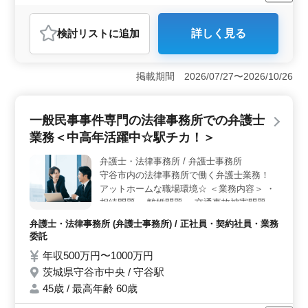
残業なし・少なめ
男性歓迎
正社員
契約社員
業務委託
弁護士・法律事務所
検討リスト
に追加
詳しく見る
おすすめポイント
＜中高年の方も安心して働ける環境＞ 守谷市中央に位
置するこの法律事務所は、中高年の方々が活躍できる環
掲載期間 2026/07/27〜2026/10/26
境を整えています。駅から徒歩6分というアクセスの良さ
も魅力の一つです。幅広い分野の案件を取り扱い、未経
験の分野にも積極的に挑戦できる環境が整っていま
一般民事事件専門の法律事務所での弁護士
す。 ＜取扱分野の幅広さ＞ 契約紛争から相続問
業務＜中高年活躍中☆駅チカ！＞
題、会社内紛争、企業倒産処理、消費者問題まで、様々
な分野の法的問題に対応しています。未経験の分野にも
弁護士・法律事務所 / 弁護士事務所
積極的にチャレンジできる環境が整っており、スキルア
守谷市内の法律事務所で働く弁護士業務！
ップを目指す方に最適です。 ＜働きやすい環境＞
週休2日制を採用し、残業はほぼなし。また、就業時間も
アットホームな職場環境☆ ＜業務内容＞ ・
9:30から17:30までと、働きやすい環境が整っています。
相続問題 ・離婚問題 ・交通事故被害問題 ・
社会保険の完備や個人受任の可否、交通費の実費支給な
労働問題 ・借金問題 ＜特徴＞ ・残業少なめ
弁護士・法律事務所 (弁護士事務所) / 正社員・契約社員・業務
ど、福利厚生も整っています。安心して長く働ける環境
・駅チカ ・交通費実費支給 中高年活躍中で
委託
が整っていますので、ぜひご応募ください。
す！ 年齢など気にせず、ご応募してくださ
年収500万円〜1000万円
い！ お待ちしております！
茨城県守谷市中央 / 守谷駅
45歳 / 最高年齢 60歳