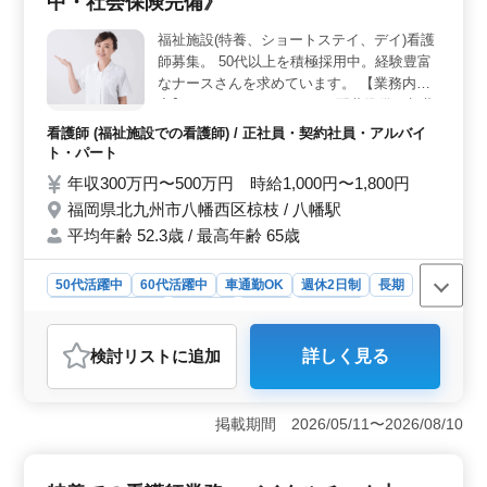
中・社会保険完備》
ポートする制度が整っています。働きながら健康を管理
福祉施設(特養、ショートステイ、デイ)看護
し、安心して仕事に取り組める環境が整っていま
師募集。 50代以上を積極採用中。経験豊富
す。 ＜キャリアアップの機会＞ 看護師実務経験5年
以上が求められるため、経験豊富な方にとっては新たな
なナースさんを求めています。 【業務内
キャリアチャレンジの場として適しています。福祉施設
容】 ・バイタルチェック ・配薬準備、与薬
での勤務経験は、専門性やスキルの向上に繋がります。
・簡単な医療処置 ・入浴の介助 ・ベッドメ
看護師 (福祉施設での看護師) / 正社員・契約社員・アルバイ
また、福祉の現場での経験は、人間的な成長も促進しま
イキング ・インフルエンザ発生の予防、蔓
ト・パート
す。
延の防止 ・感染性胃腸炎など感染症発生の
年収300万円〜500万円 時給1,000円〜1,800円
予防、蔓延の防止 など 《備考》 ・60代採用
福岡県北九州市八幡西区椋枝 / 八幡駅
実績あり。40代〜60代を積極面接中。年齢
平均年齢 52.3歳 / 最高年齢 65歳
を理由に落選はございません。 ・社会保険
完備 ・即日勤務可能
50代活躍中
60代活躍中
車通勤OK
週休2日制
長期
残業なし・少なめ
女性歓迎
正社員
契約社員
アルバイト・パート
看護師
検討リスト
に追加
詳しく見る
おすすめポイント
＜中高年採用・経験者歓迎＞ 50代以上、60代も積極的
に採用中です。経験豊富なナースを求めています。年齢
掲載期間 2026/05/11〜2026/08/10
を理由にした不採用は一切ありません。安定の社会保険
完備で、福祉の分野で専門知識を発揮できます。 ＜
幅広い業務範囲・即日勤務可能＞ 様々な業務があり、