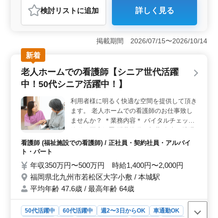
検討リスト
に追加
詳しく見る
おすすめポイント
＜週5日勤務可能な方大歓迎・週休2日制☆＞ 週5日勤務
が可能な方々を歓迎し、安定した週休2日制のもとで働く
掲載期間 2026/07/15〜2026/10/14
環境を整えています。老人ホームでの看護業務に従事し
新着
ながら、利用者様の健康と快適な生活を支援しません
か？経験を活かし、地域の高齢者の方々に安心と笑顔を
老人ホームでの看護師【シニア世代活躍
届ける大切なお仕事です。 ＜業務内容＞ バイタル
中！50代シニア活躍中！】
チェックや配薬準備、医療処置の実施から、食事や排
泄、入浴の介助まで、利用者様の日常生活を支える看護
利用者様に明るく快適な空間を提供して頂き
業務を行います。経験豊富なベテランの方々も歓迎し、
ます。 老人ホームでの看護師のお仕事致し
チームとして連携し合いながら、高品質なケアを提供し
ます。 ＜車通勤可能＞ 無料駐車場完備で、車通勤
ませんか？ ＊業務内容＊ バイタルチェック
が可能です。交通手段に困ることなく通勤できる環境が
簡単な医療処置 配薬準備、与薬 食事、排泄
整っています。通勤時間を有効活用し、無理なく勤務す
補助 入浴の介助 レクリエーションの補助 等
看護師 (福祉施設での看護師) / 正社員・契約社員・アルバイ
ることが可能です。地域に根ざしたサービス提供に貢献
＊ポイント＊ 週休2日制 年間休日112日 車
ト・パート
しませんか？
通勤可能 残業少なめ 50代シニア活躍中 看護
年収350万円〜500万円 時給1,400円〜2,000円
師経験10年以上の方は条件面優遇致します
福岡県北九州市若松区大字小敷 / 本城駅
☆ 皆様のご応募お待ちしております！
平均年齢 47.6歳 / 最高年齢 64歳
50代活躍中
60代活躍中
週2〜3日からOK
車通勤OK