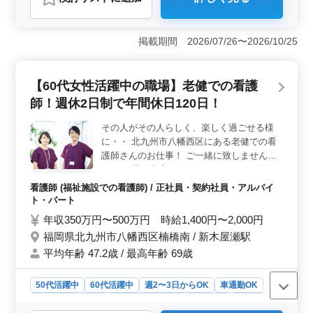
おすすめポイント
＜働きやすさ＞ 北九州市・小倉北区での老健での看護
師募集です。週休2日制や残業が少なめなので、仕事とプ
掲載期間 2026/07/26〜2026/10/25
ライベートの両立がしやすい環境が整っています。ま
た、車通勤が可能であり、通勤時間のストレスを軽減で
きます。プライベートな時間も充実させながら、笑顔で
【60代女性活躍中の職場】老健での看護
楽しく働ける環境です。 ＜業務内容＞ 老健での看
師！週休2日制で年間休日120日！
護師業務を通じて、患者様の生活をサポートします。バ
イタルチェックや配薬準備、食事や排泄の補助など、
その人がその人らしく、楽しく過ごせる様
様々な業務に携わりながら、患者様の安心と快適な生活
に・・ 北九州市八幡西区にある老健での看
を支えます。オンコールもないため、仕事に集中できる
環境です。 ＜キャリアアップ＞ 看護師実務経験5年
護師さんのお仕事！ ご一緒に致しません
以上の方を対象としていますが、新たな環境での挑戦を
か？ ＊業務内容＊ バイタルチェック 簡単な
歓迎しています。経験豊富な看護師さんが活躍できる場
医療処置 食事、排泄補助 入浴の介助 レクリ
看護師 (福祉施設での看護師) / 正社員・契約社員・アルバイ
所であり、安定したキャリアを築くことができます。笑
エーションの補助 等 ＊ポイント＊ 車通勤可
ト・パート
顔で暮らす社会を目指す仲間として、一緒に活躍しまし
能 週休2日制 年間休日120日 シニア世代歓
年収350万円〜500万円 時給1,400円〜2,000円
ょう。
迎 60代女性活躍中の職場 年齢ではなく経験
福岡県北九州市八幡西区楠橋南 / 新木屋瀬駅
のある方歓迎致します！ 皆様のご応募お待
平均年齢 47.2歳 / 最高年齢 69歳
ちしております！
50代活躍中
60代活躍中
週2〜3日からOK
車通勤OK
週休2日制
長期
残業なし・少なめ
女性歓迎
正社員