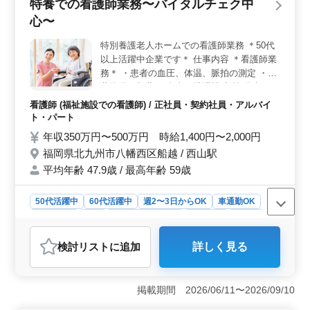
特養での看護師業務〜バイタルチェク中
バイタルチェックから医療処置、入浴の介助まで幅広く
心〜
担当していただけます。感染症予防や蔓延の防止にも積
極的に取り組んでいます。60代でも実績があり、即日勤
特別養護老人ホームでの看護師業務 ＊50代
務可能な方を歓迎しています。 ＜働きやすい環境
以上活躍中企業です＊ 仕事内容 ＊看護師業
＞ 週5日勤務で、休日も4週8休制度や週休2日制でしっ
かりと休暇をとれます。勤務時間も複数選択可能で、ご
務＊ ・患者の血圧、体温、脈拍の測定 ・配
自身のライフスタイルに合わせた働き方ができる環境と
薬準備、与薬 ・食事、排泄補助 等 備考 ・
なっています。
車通勤可能 ・週休2日制 ・制服支給 看護師
看護師 (福祉施設での看護師) / 正社員・契約社員・アルバイ
経験10年以上の方は条件面優遇します！ 皆
ト・パート
様のご応募お待ちしております♪♪
年収350万円〜500万円 時給1,400円〜2,000円
福岡県北九州市八幡西区船越 / 西山駅
平均年齢 47.9歳 / 最高年齢 59歳
50代活躍中
60代活躍中
週2〜3日からOK
車通勤OK
週休2日制
長期
残業なし・少なめ
女性歓迎
正社員
契約社員
アルバイト・パート
看護師
検討リスト
に追加
詳しく見る
おすすめポイント
＜特養での看護師業務＞ 福岡県北九州市八幡西区船越
に位置する特別養護老人ホームでの看護師業務について
掲載期間 2026/06/11〜2026/09/10
ご案内いたします。この施設では、主にバイタルチェッ