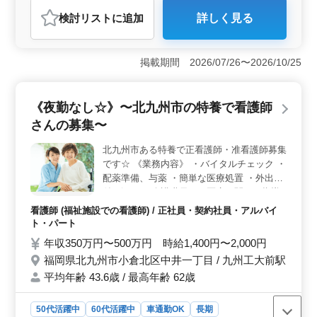
契約社員
アルバイト・パート
看護師
検討リスト
に追加
詳しく見る
おすすめポイント
＜シニア世代歓迎＞ 北九州市八幡西区楠橋南に位置す
る老健施設での看護師募集です。60代の女性が活躍する
掲載期間 2026/07/26〜2026/10/25
職場で、経験を活かして楽しく働けます。週休2日制と年
間休日120日の制度が整っており、仕事とプライベートの
バランスを大切にできます。 ＜業務内容＞ 患者様
《夜勤なし☆》〜北九州市の特養で看護師
の健康や生活支援に関する業務を担当します。バイタル
さんの募集〜
チェックや医療処置、食事や排泄の補助、入浴の介助な
ど、日常生活のサポートを行います。また、レクリエー
北九州市ある特養で正看護師・准看護師募集
ションの補助もあり、患者様の笑顔あふれる生活をサポ
です☆ 《業務内容》 ・バイタルチェック ・
ートします。 ＜シニア世代活躍中＞ 60代の女性が
活躍している職場で、経験豊富な方を歓迎します。年齢
配薬準備、与薬 ・簡単な医療処置 ・外出の
に関係なく、経験やスキルを活かして活躍できる環境で
付き添い ・介護職員への医療に関する指導
す。笑顔で暮らす社会を目指す仲間として、一緒に働き
・食事、排泄補助 ・入浴の介助 ・ベッドメ
看護師 (福祉施設での看護師) / 正社員・契約社員・アルバイ
ませんか？
イキング ・インフルエンザ発生の予防、蔓
ト・パート
延の防止 ・感染性胃腸炎など感染症発生の
年収350万円〜500万円 時給1,400円〜2,000円
予防、蔓延の防止 ・吸引、呼吸器ケア ・レ
福岡県北九州市小倉北区中井一丁目 / 九州工大前駅
クリエーションの補助 〜備考〜 夜勤なし 交
平均年齢 43.6歳 / 最高年齢 62歳
通費実費支給 ぜひ今までの経験を生かして
ください◎ ご応募お待ちしております♪
50代活躍中
60代活躍中
車通勤OK
長期