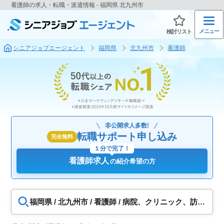
看護師の求人・転職・派遣情報 - 福岡県 北九州市
メニュー
検討リスト
シニアジョブエージェント
福岡県
北九州市
看護師
非公開求人多数!
転職サポート申し込み
完全無料
１分で完了！
看護師求人
の紹介希望の方
福岡県 / 北九州市 / 看護師 / 病院、クリニック、訪問
看護、福祉施設