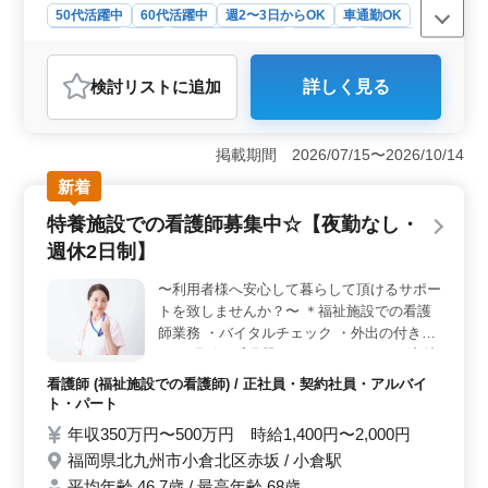
50代活躍中
60代活躍中
週2〜3日からOK
車通勤OK
週休2日制
長期
残業なし・少なめ
女性歓迎
正社員
契約社員
アルバイト・パート
看護師
検討リスト
に追加
詳しく見る
おすすめポイント
＜夜勤なし＆週休2日制＞ 夜勤がなく、週に2日の休日
があるので、看護師としての働きやすさが特徴です。プ
掲載期間 2026/07/15〜2026/10/14
ライベートの時間を大切にしながら、充実した仕事を実
新着
践できる環境が整っています。地域に密着した福祉施設
で、地域の方々の健康を支えるやりがいのあるお仕事で
特養施設での看護師募集中☆【夜勤なし・
す。 ＜福祉施設での看護業務＞ 利用者様の日常生
週休2日制】
活をサポートしながら、心身ともに安心して過ごせるよ
う、様々な看護業務に従事します。バイタルチェックや
〜利用者様へ安心して暮らして頂けるサポー
食事・排泄補助、入浴介助などの身体的なケアから、医
トを致しませんか？〜 ＊福祉施設での看護
療処置や介護職員への指導まで、幅広い業務を通じて、
利用者様の生活を支えます。 ＜経験者歓迎＞ 看護
師業務 ・バイタルチェック ・外出の付き添
師実務経験5年以上の方を歓迎し、経験豊富な方々のご活
い ・吸引、呼吸器ケア ・インシュリン注射
躍を期待しています。地域に根ざした福祉活動に貢献
＊ポイント ・夜勤なし ・週休2日制 ・車通
看護師 (福祉施設での看護師) / 正社員・契約社員・アルバイ
し、利用者様やそのご家族に安心と信頼を提供する重要
勤可能 年齢ではなく経験のあるベテラン層
ト・パート
な役割を果たすことが可能です。
を歓迎致します♪ 皆様のご応募お待ちしてお
年収350万円〜500万円 時給1,400円〜2,000円
ります！
福岡県北九州市小倉北区赤坂 / 小倉駅
平均年齢 46.7歳 / 最高年齢 68歳