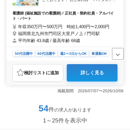
ック ・健康状態の観察 ・与薬 ・外出の付き
添い など ＊施設経験が浅い方、先輩スタッ
看護師 (福祉施設での看護師) / 正社員・契約社員・アルバイ
フが丁寧にサポートします！ ＊残業少な
ト・パート
め！プライベートも充実 ＊週3から勤務可
年収350万円〜500万円 時給1,400円〜2,000円
能！ 利用者さまがいつまでも元気に日常生
福岡県北九州市門司区大里戸ノ上 / 門司駅
活を送れるよう、 精一杯サポートしており
平均年齢 43.8歳 / 最高年齢 68歳
ます！ ご応募お待ちしております！
50代活躍中
60代活躍中
週2〜3日からOK
車通勤OK
週休2日制
長期
女性歓迎
正社員
契約社員
アルバイト・パート
看護師
検討リスト
に追加
詳しく見る
おすすめポイント
＜働きやすさ＞ 残業が少なく、週3からの柔軟な勤務が
可能な環境です。これにより、プライベートとの両立が
掲載期間 2026/07/07〜2026/10/06
スムーズに行え、メリハリのある働き方が実現します。
また、車通勤も可能で通勤時間もストレスなく過ごせま
す。 ＜経験者歓迎＞ 看護師実務経験5年以上のベテ
54
件
の求人があります
ランの方には、豊富な経験を活かして活躍の場が与えら
れます。また、施設未経験の方にも、丁寧な先輩スタッ
1～25件を表示中
フがしっかりとサポートし、安心して業務に取り組むこ
とができます。新たな環境でのチャレンジも歓迎されて