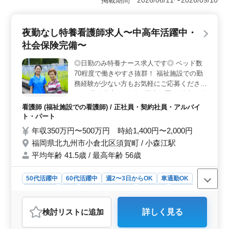
掲載期間 2026/06/11〜2026/09/10
ます。看護師業務に加えて、介護業務のサポートも行い
ます。福祉施設未経験者も歓迎し、資格手当や制服支給
など、待遇面も充実しています。 ＜充実の業務内容
夜勤なし特養看護師求人〜中高年活躍中・
とサポート体制＞ 健康チェックや家族への相談支援な
社会保険完備〜
ど、看護業務全般に携わります。忙しい時は介護業務も
お手伝いいただきますが、先輩スタッフのサポートがあ
◎日勤のみ特養ナース求人です◎ ベッド数
りますので安心して業務に取り組めます。 ＜車通勤
70程度で働きやすさ抜群！ 福祉施設での勤
可能で働きやすい環境＞ 車通勤可能で無料駐車場も完
備されています。福祉施設での看護経験者は条件面で優
務経験が少ない方もお気軽にご応募くださ
遇され、若手育成の経験のある方も歓迎です。経験を活
い！ 業務内容 ・簡単な医療処置 ・外出の付
かしてデイサービスでの業務にチャレンジしませんか？
き添い ・介護職員への医療に関する指導 ・
看護師 (福祉施設での看護師) / 正社員・契約社員・アルバイ
食事、排泄補助 ・入浴の介助 ・ベッドメイ
ト・パート
キング ・インフルエンザ発生の予防、蔓延
年収350万円〜500万円 時給1,400円〜2,000円
の防止 ・感染性胃腸炎など感染症発生の予
福岡県北九州市小倉北区須賀町 / 小森江駅
防、蔓延の防止 等 ※夜勤なし ※長期勤務希
平均年齢 41.5歳 / 最高年齢 56歳
望者歓迎
50代活躍中
60代活躍中
週2〜3日からOK
車通勤OK
週休2日制
長期
残業なし・少なめ
女性歓迎
正社員
契約社員
アルバイト・パート
看護師
検討リスト
に追加
詳しく見る
おすすめポイント