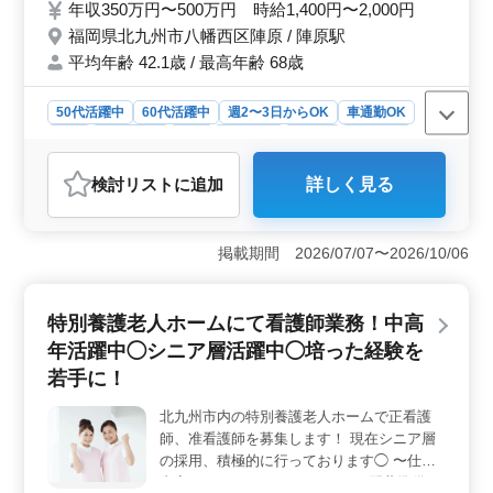
年収350万円〜500万円 時給1,400円〜2,000円
利用者さまが安らげる空間づくりをめざして
福岡県北九州市八幡西区陣原 / 陣原駅
おります！ どしどしご応募ください！
平均年齢 42.1歳 / 最高年齢 68歳
50代活躍中
60代活躍中
週2〜3日からOK
車通勤OK
駅近
週休2日制
長期
女性歓迎
正社員
契約社員
アルバイト・パート
看護師
検討リスト
に追加
詳しく見る
おすすめポイント
＜働きやすい環境＞ 駅から徒歩5分の好立地で、通勤ス
トレスも軽減できます。週2〜3日からの勤務も可能で、
掲載期間 2026/07/07〜2026/10/06
働きやすさ抜群です。また、車通勤もOKなので、自分の
ライフスタイルに合わせた働き方ができます。さらに、
無料駐車場が完備されているので、車を利用する方にも
特別養護老人ホームにて看護師業務！中高
便利です。 ＜経験を活かせる仕事＞ 正看護師もし
年活躍中◯シニア層活躍中◯培った経験を
くは准看護師免許をお持ちで、看護師実務経験5年以上の
方に最適な職場です。バイタルチェックから配薬準備、
若手に！
入浴の介助まで、幅広い業務を通じて、利用者さまの安
心・安全な生活を支えることができます。また、50代以
北九州市内の特別養護老人ホームで正看護
上の方々が活躍している環境なので、経験を活かして活
師、准看護師を募集します！ 現在シニア層
躍したい方にピッタリです。 ＜働く上でのサポート
の採用、積極的に行っております◯ 〜仕事
＞ ブランクがある方も歓迎します！丁寧な指導がある
内容〜 ・・バイタルチェック ・配薬準備、