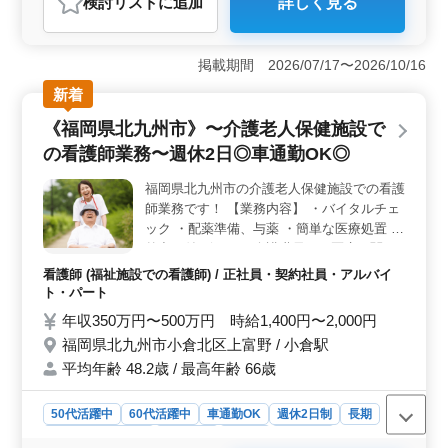
検討リスト
に追加
詳しく見る
おすすめポイント
＜多様な雇用形態と柔軟な働き方＞ 正社員からアルバ
イト・パートまで幅広い雇用形態を提供しており、自分
掲載期間 2026/07/17〜2026/10/16
にあった働き方を選ぶこともできます。残業が少なめ
新着
で、長期的に働きやすい環境です。 ＜経験を生かせ
る職場環境＞ 看護師としての実務経験5年以上の方を対
《福岡県北九州市》〜介護老人保健施設で
象としており、施設では、中高年のスタッフが活躍中で
の看護師業務〜週休2日◎車通勤OK◎
す。これまでの経験やスキルを活かし、チームの一員と
して貢献できます。 ＜福利厚生と通勤の便利さ＞
福岡県北九州市の介護老人保健施設での看護
社会保険完備で安心して長く働けるほか、車通勤が可能
師業務です！ 【業務内容】 ・バイタルチェ
で通勤手当が実費支給されるため、通勤も便利です。
ック ・配薬準備、与薬 ・簡単な医療処置 ・
外出の付き添い ・介護職員への医療に関す
る指導 ・食事、排泄補助 ・入浴の介助 ・ベ
看護師 (福祉施設での看護師) / 正社員・契約社員・アルバイ
ッドメイキング ・インフルエンザ発生の予
ト・パート
防、蔓延の防止 ・感染性胃腸炎など感染症
年収350万円〜500万円 時給1,400円〜2,000円
発生の予防、蔓延の防止 ・吸引、呼吸器ケ
福岡県北九州市小倉北区上富野 / 小倉駅
ア ・レクリエーションの補助 ＊中高年活躍
平均年齢 48.2歳 / 最高年齢 66歳
中 ＊車通勤OK ＊社会保険完備 ＊経験者優
遇 ＊週休2日 最近中高年の新入スタッフも
採用しました。 年齢ではなく経験のあるベ
50代活躍中
60代活躍中
車通勤OK
週休2日制
長期
テラン層を待ってます。ぜひご応募下さい！
残業なし・少なめ
女性歓迎
正社員
契約社員