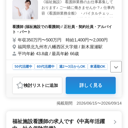
性や40代以上、50代以上、60代以上の方々が活躍してい
《福祉施設》 看護師業務のお仕事募集して
ます。北九州市内での訪問看護業務を希望される方、ぜ
おります♪ ご一緒に働きませんか？♪ 仕事内
ひご応募ください。
容《看護師業務全般》 ・バイタルチェック
・簡単な医療処置 ・介護職員への医療に関
する指導 ・配薬準備、与薬 等 ポイント《実
看護師 (福祉施設での看護師) / 正社員・契約社員・アルバイ
際にシニア世代の方が働いております！》
ト・パート
・週休2日制 ・車通勤可能 ・シニア世代歓
年収350万円〜500万円 時給1,400円〜2,000円
迎 ・残業少なめ 現在50歳以上も活躍してい
福岡県北九州市八幡西区大字畑 / 新木屋瀬駅
る福祉施設になります☆ 皆様のご応募お待
平均年齢 43.8歳 / 最高年齢 66歳
ちしております＾＾
50代活躍中
60代活躍中
週2〜3日からOK
車通勤OK
週休2日制
長期
残業なし・少なめ
女性歓迎
正社員
契約社員
アルバイト・パート
看護師
検討リスト
に追加
詳しく見る
おすすめポイント
＜働きやすさ＞ シニア世代も活躍可能で、週休2日制や
残業少なめなど、働きやすい環境が整っています。ま
掲載期間 2026/06/15〜2026/09/14
た、車通勤が可能な点も便利で、交通のストレスを軽減
できます。福岡県北九州市八幡西区大字畑に位置し、新
木屋瀬駅からのアクセスも良好です。 ＜福利厚生
福祉施設看護師の求人です《中高年活躍
＞ 福祉施設ならではの充実した福利厚生が魅力です。
雇用・労災・健康・厚生など、従業員の安心・安全をサ