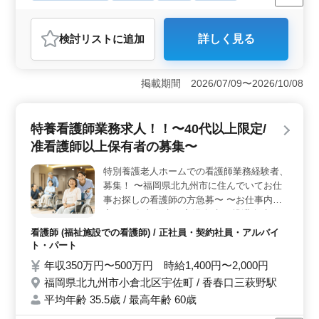
残業なし・少なめ
女性歓迎
正社員
契約社員
アルバイト・パート
看護師
検討リスト
に追加
詳しく見る
おすすめポイント
＜働きやすい勤務条件＞ この特養での看護師求人は、
夜勤がなく、残業も少なめの長期の雇用です。また、車
掲載期間 2026/07/09〜2026/10/08
通勤が可能で、交通費は実費支給されます。快適で働き
やすい環境です。 ＜多彩な業務内容＞ おまかせす
る業務内容には、バイタルチェック、配薬準備、医療処
特養看護師業務求人！！〜40代以上限定/
置、患者の外出の付き添い、介護職員への医療指導など
准看護師以上保有者の募集〜
が含まれます。看護師として幅広いスキルを活かし、患
者の健康をサポートできます。 ＜豊富な経験が活か
特別養護老人ホームでの看護師業務経験者、
せる環境＞ 看護師実務経験5年以上の経験者を求めてお
募集！ 〜福岡県北九州市に住んでいてお仕
り、経験豊富な看護師にとってマッチした環境です。自
身の経験と専門知識を最大限に活かす機会です。
事お探しの看護師の方急募〜 〜お仕事内
容〜 ・食事介助 ・入浴介助 ・排泄介助 ・
移乗 ・レクリエーション ・リハビリ介助 ・
看護師 (福祉施設での看護師) / 正社員・契約社員・アルバイ
外出の援助 ・記録など般 〜ポイント〜 週休
ト・パート
2日制・車通勤可能・夜勤なし・ベテラン経
年収350万円〜500万円 時給1,400円〜2,000円
験者活躍中 現在60歳以上も活躍中 皆様のご
福岡県北九州市小倉北区宇佐町 / 香春口三萩野駅
応募お待ちしております
平均年齢 35.5歳 / 最高年齢 60歳