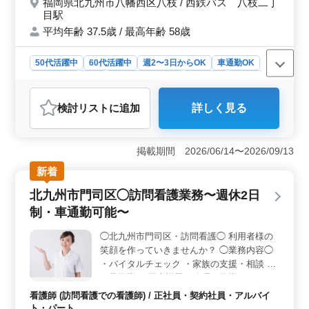
福岡県北九州市八幡西区八枝 / 西鉄バス 八枝二丁
（要紹介時連絡・全員面接）
目駅
平均年齢 37.5歳 / 最高年齢 58歳
50代活躍中
60代活躍中
週2〜3日からOK
車通勤OK
週休2日制
長期
残業なし・少なめ
女性歓迎
正社員
契約社員
アルバイト・パート
看護師
検討リスト
に追加
詳しく見る
おすすめポイント
＜経験を活かせる充実した業務内容＞ 在宅訪問看護の
業務は、バイタルチェックから配薬準備、医療処置まで
掲載期間 2026/06/14〜2026/09/13
幅広く経験を活かせます。明るく経験豊富なナースさん
新着
を歓迎し、中高年の方々も積極的に採用しています。訪
問先での患者さんとのコミュニケーションを重視し、質
北九州市門司区◯訪問看護業務〜週休2日
の高いケアを提供しています。 ＜快適な通勤環境
制・車通勤可能〜
＞ マイカー通勤可能で、無料駐車場も完備されていま
す。通勤手当も実費支給されるので、通勤に関する負担
◯北九州市門司区・訪問看護◯ 利用者様の
は最小限です。地域に密着したサービスを提供するた
笑顔を作っていきませんか？ ◯業務内容◯
め、交通アクセスが良好な立地に位置しています。
＜満足度の高い職場環境＞ 職場環境には満足度の高い
・バイタルチェック ・家族の支援・相談 ・
教育が行き届いており、全員面接を通じて適切な採用を
服薬指導 ・医療機器の管理・指導 ・ターミ
実現しています。また、週休2日制や夏季・年末年始の休
ナルケア 等 ◯ポイント◯ ・週休2日制 ・車
看護師 (訪問看護での看護師) / 正社員・契約社員・アルバイ
暇など、働きやすい環境が整っています。福利厚生も充
通勤可能 ・残業少なめ 若いスタッフがベテ
ト・パート