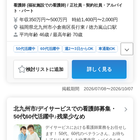
ので、安心して仕事を始めることができます。利用者さ
与薬 ・簡単な医療処置 ・ベッドメイキング
看護師 (福祉施設での看護師) / 正社員・契約社員・アルバイ
まの安らぎを第一に考え、チームで支えあいながら働け
・インフルエンザ発生の予防、蔓延の防止
ト・パート
る環境です。やりがいを感じながら、成長できる仕事を
・感染性胃腸炎など感染症発生の予防、蔓延
お探しの方におすすめです。
年収350万円〜500万円 時給1,400円〜2,000円
の防止 ・その他関連業務 〜特徴〜 ＊50代、
福岡県北九州市小倉南区長行東 / 徳力嵐山口駅
60代の方歓迎 ＊社会保険完備 ＊ライフワー
平均年齢 46歳 / 最高年齢 70歳
クバランス重視 ＊車通勤可能 お気軽にご応
募下さい♪
50代活躍中
60代活躍中
週2〜3日からOK
車通勤OK
長期
残業なし・少なめ
女性歓迎
正社員
契約社員
アルバイト・パート
看護師
検討リスト
に追加
詳しく見る
おすすめポイント
＜働きやすさ＞ 北九州市内の特別養護老人ホームでの
看護師業務は、中高年の方が活躍できる環境です。社会
掲載期間 2026/07/08〜2026/10/07
保険完備で安心して働けます。車通勤も可能で、通勤時
間のストレスを軽減できます。 ＜業務内容＞ バイ
タルチェックや配薬準備、医療処置など、患者さんの健
北九州市/デイサービスでの看護師募集・
康管理をサポートする業務を行います。感染症の予防や
50代60代活躍中♪残業少なめ
蔓延防止などの関連業務も担当し、地域の健康増進に貢
献します。 ＜特徴＞ 50代や60代の方が歓迎され、
デイサービスにおける看護師業務をお任せし
経験を活かして活躍できる職場です。また、実費支給の
ます！ 50代、60代のベテランさん、お待ち
通勤手当や年2回の賞与もあります。ライフワークバラン
スを重視し、自分らしい働き方が可能です。
しております！ お仕事内容 ・バイタルチェ