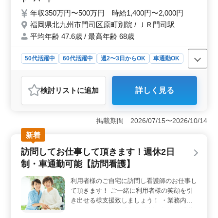
実しており、安心して長く働ける環境です。
ラン経験者の力を必要としています！ 皆様
年収350万円〜500万円 時給1,400円〜2,000円
のご応募お待ちしております！
福岡県北九州市門司区原町別院 / ＪＲ門司駅
平均年齢 47.6歳 / 最高年齢 68歳
50代活躍中
60代活躍中
週2〜3日からOK
車通勤OK
週休2日制
長期
残業なし・少なめ
女性歓迎
正社員
契約社員
アルバイト・パート
看護師
検討リスト
に追加
詳しく見る
おすすめポイント
＜訪問看護のやりがい＞ 利用者様の笑顔を作るため
に、バイタルチェックや家族の支援・相談、服薬指導、
掲載期間 2026/07/15〜2026/10/14
医療機器の管理・指導、ターミナルケアなどの訪問看護
新着
業務を通じて、地域の方々の健康をサポートしま
す。 ＜働きやすさ＞ 週休2日制で車通勤可能です。
訪問してお仕事して頂きます！週休2日
また、残業も少なめなので、仕事とプライベートのバラ
制・車通勤可能【訪問看護】
ンスが取りやすい環境が整っています。北九州市門司区
原町別院に位置し、無料駐車場も完備されていま
利用者様のご自宅に訪問し看護師のお仕事し
す。 ＜ベテラン経験者の力を活かす＞ ベテラン経
て頂きます！ ご一緒に利用者様の笑顔を引
験者の力を求めており、若いスタッフがその経験を頼り
に成長していきます。経験豊富な方々が指導し、共に地
き出せる様支援致しましょう！ ・業務内容
域の方々の健康を支える訪問看護業務に従事しません
バイタルチェック 家族の支援・相談 服薬指