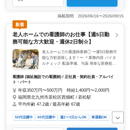
おすすめポイント
＜40代以上活躍中！＞ 当施設では、ベテランの方々が
多数活躍しています。経験豊富な方々のご応募をお待ち
掲載期間 2026/06/16〜2026/09/15
しており、中高年の方々が安心して働ける環境を整えて
新着
います。これまでの経験を活かし、入居者の方々に安心
と笑顔を提供してください。 ＜夜勤なし！＞ 夜勤
老人ホームでの看護師のお仕事【週5日勤
がないため、身体の負担が少なく、プライベートな時間
務可能な方大歓迎・週休2日制☆】
も確保できます。入居者の健康状態を安定させ、日中の
活動や生活をサポートすることが、あなたの大切な役割
老人ホームでの看護師業務◯ 〜週5日勤務可
です。 ＜福祉施設での経験者歓迎＞ 看護師として
能な方歓迎致します！〜 ＊業務内容 バイタ
の実務経験が5年以上ある方を求めています。特別養護老
人ホームでの経験や知識を活かし、入居者の方々の健康
ルチェック 配薬準備、与薬 簡単な医療処置
管理やケアに尽力してください。安心して暮らせる環境
食事、排泄補助 入浴の介助 等 ＊ポイント
づくりに貢献できます。
週休2日制 車通勤可能 年齢ではなくご経験
看護師 (福祉施設での看護師) / 正社員・契約社員・アルバイ
のあるベテランの方歓迎致します！ 皆様の
ト・パート
ご応募お待ちしております！
年収350万円〜500万円 時給1,400円〜2,000円
福岡県北九州市若松区西畑町 / 若松駅
平均年齢 47.2歳 / 最高年齢 67歳
50代活躍中
60代活躍中
週2〜3日からOK
車通勤OK
週休2日制
長期
残業なし・少なめ
女性歓迎
正社員
契約社員
アルバイト・パート
看護師