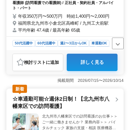
か。
導 褥瘡(床ずれ)の予防 ターミナルケア 等 ・
看護師 (訪問看護での看護師) / 正社員・契約社員・アルバイ
ポイント 週休2日制 車通勤可能 年間休日
ト・パート
111日 ベテラン経験者の看護師さんお求めで
年収350万円〜500万円 時給1,400円〜2,000円
す！ 皆様のご応募お待ちしております！
福岡県北九州市小倉北区高峰町 / 九州工大前駅
平均年齢 47.4歳 / 最高年齢 65歳
50代活躍中
60代活躍中
週2〜3日からOK
車通勤OK
週休2日制
長期
残業なし・少なめ
女性歓迎
正社員
契約社員
アルバイト・パート
看護師
検討リスト
に追加
詳しく見る
おすすめポイント
＜訪問看護のやりがい＞ 利用者様のご自宅に訪問し、
バイタルチェックや家族の支援・相談、服薬指導、褥瘡
掲載期間 2026/07/15〜2026/10/14
(床ずれ)の予防、ターミナルケアなどの看護業務を通じ
新着
て、利用者様やその家族の笑顔を引き出すお手伝いがで
きます。 ＜働きやすさ＞ 年間休日111日としっかり
☆車通勤可能☆週休2日制！【北九州市八
とした休暇が取れるので、仕事とプライベートの両立が
幡東区での訪問看護】
しやすい環境が整っています。ベテラン経験者の看護師
さんを求めており、経験を活かして活躍できる職場で
北九州市八幡東区での訪問看護のお仕事＞＞
す。 ＜勤務地の魅力＞ 福岡県北九州市小倉北区高
ご一緒に働きませんか？ 業務内容＞＞ バイ
峰町に位置し、九州工業大学前駅からアクセスが便利で
す。無料駐車場が完備されており、車での通勤も可能に
タルチェック 家族の支援・相談 医療機器の