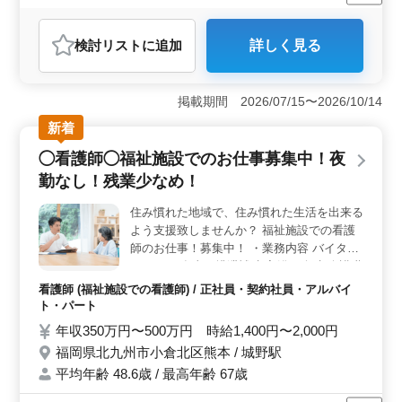
週休2日制
長期
残業なし・少なめ
女性歓迎
正社員
契約社員
アルバイト・パート
看護師
検討リスト
に追加
詳しく見る
おすすめポイント
＜シニア世代活躍中！50代シニア活躍中！＞ 経験豊富
なシニアの方々が活躍する職場です。長年の経験を活か
掲載期間 2026/07/15〜2026/10/14
し、安定した勤務環境の中で新たなチャレンジを楽しむ
新着
ことができます。シニアの方々が多数活躍しているた
め、経験の共有や助け合いが行われ、働きやすい環境が
◯看護師◯福祉施設でのお仕事募集中！夜
整っています。 ＜業務内容＞ 利用者様の日常生活
勤なし！残業少なめ！
をサポートするために、バイタルチェックや医療処置の
実施、配薬準備から食事や排泄、入浴の介助まで幅広い
住み慣れた地域で、住み慣れた生活を出来る
看護業務に携わります。また、レクリエーションの補助
よう支援致しませんか？ 福祉施設での看護
など、利用者様が快適な毎日を送れるようサポートを行
います。 ＜車通勤可能＞ 無料駐車場完備で、車通
師のお仕事！募集中！ ・業務内容 バイタル
勤が可能です。通勤のストレスを軽減し、通勤時間を有
チェック 食事、排泄補助 入浴の介助 介護職
効に活用できます。また、交通の便の良さから、地域の
員への医療に関する指導 簡単な医療処置 等
看護師 (福祉施設での看護師) / 正社員・契約社員・アルバイ
方々にも利用されやすい環境です。
・ポイント 週休2日制 車通勤可能 夜勤な
ト・パート
し・残業少なめ シニア世代歓迎 ご経験のあ
年収350万円〜500万円 時給1,400円〜2,000円
るベテランの方！週5日勤務可能な方！歓迎
福岡県北九州市小倉北区熊本 / 城野駅
致します♪ 皆様のご応募お待ちしておりま
平均年齢 48.6歳 / 最高年齢 67歳
す！