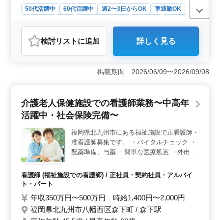
50代活躍中
60代活躍中
週2〜3日からOK
車通勤OK
週休2日制
長期
残業なし・少なめ
女性歓迎
正社員
契約社員
アルバイト・パート
看護師
検討リスト
に追加
詳しく見る
おすすめポイント
＜40代以上限定・准看護師以上優遇＞ 特養での看護師
業務経験をお持ちの方、特に40代以上の方々にご応募を
掲載期間 2026/06/09〜2026/09/08
お待ちしています。長年の経験を活かして、地域の高齢
者の方々の健康と安心を支える大切な役割を果たしてい
ただける環境です。業務内容は食事介助からレクリエー
介護老人保健施設での看護師業務〜中高年
ションまで多岐にわたりますが、経験豊富な方々がチー
活躍中・社会保険完備〜
ムを支え、共に成長していける環境を整えていま
す。 ＜車通勤可能・夜勤なし＞ 車で通勤したい方
福岡県北九州市にある福祉施設で正看護師・
や夜勤を避けたい方にも最適な環境です。安心して通勤
准看護師募集です。 ・バイタルチェック ・
し、業務に集中していただけるよう、無料駐車場も完備
しています。また、夜勤がないため、プライベートの時
配薬準備、与薬 ・簡単な医療処置 ・外出の
間を大切にしながら、充実したキャリアを築いていくこ
付き添い ・介護職員への医療に関する指導
とができます。 ＜60歳以上も活躍中＞ 年齢に関係
・食事、排泄補助 ・入浴の介助 ・ベッドメ
看護師 (福祉施設での看護師) / 正社員・契約社員・アルバイ
なく、経験とスキルを活かして活躍できる場を提供して
イキング ぜひいまでの経験を生かしてくだ
ト・パート
います。特別養護老人ホームでの看護師として、地域の
さい。 ○40代以上正看護師資格保有者条件面
年収350万円〜500万円 時給1,400円〜2,000円
方々に愛される存在として、共に成長できます。皆様の
優遇いたします ○40代以上看護師業務でお探
ご応募をお待ちしております。
福岡県北九州市八幡西区森下町 / 森下駅
しの方お問い合わせください ご応募お待ち