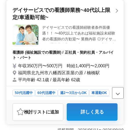
クを中心とした看護業務を担当していただきます。患者
の血圧、体温、脈拍などの測定を行い、配薬の準備や与
デイサービスでの看護師業務~40代以上限
薬、食事や排泄の補助なども行います。 ＜働きやす
定/車通勤可能~
さを重視した環境＞ 車通勤が可能であり、週休2日制で
残業も少なめです。さらに、制服も支給されるため、働
デイサービスでの看護師経験者条件面優
きやすい環境が整っています。また、看護師経験が10年
遇！！ 〜40代以上であれば福祉施設未経験
以上の方は条件面で優遇されます。 ＜募集情報＞
必要な資格は正看護師もしくは准看護師免許であり、看
者の看護師の方歓迎〜 業務内容 ◎デイサー
護師実務経験が5年以上必要です。給与は年収350万円か
ビス看護業務◎ ・健康チェック ・家族の相
ら480万円となっており、通勤手当も実費支給されます。
談・支援 ・介護職員への医療に関する指導
看護師 (福祉施設での看護師) / 正社員・契約社員・アルバイ
さらに、シフト制の休日や有給休暇など、柔軟な働き方
・食事、排泄補助 ・レクリエーション ＊基
ト・パート
も可能です。
本看護師業務ではありますが忙しい時等は介
年収350万円〜500万円 時給1,400円〜2,000円
護業務のお手伝いをお願いする場合もござい
福岡県北九州市八幡西区茶屋の原 / 楠橋駅
ます 備考 ・交通費実費支給 ・車通勤可能
平均年齢 42.1歳 / 最高年齢 62歳
(無料駐車場完備) ・制服支給 ・資格手当あ
り ◎若手育成の経験のある看護師の方で福
祉施設での看護経験者条件面優遇 ◎福祉施
50代活躍中
60代活躍中
週2〜3日からOK
車通勤OK
設での看護師以外で看護師業務経験者でも歓
週休2日制
長期
残業なし・少なめ
女性歓迎
正社員
迎 まずはお問合せください、ご応募お待ち
契約社員
アルバイト・パート
看護師
しております！！
検討リスト
に追加
詳しく見る
おすすめポイント
＜ベテラン看護師のためのデイサービスでの業務＞ 40
代以上の経験豊富な看護師をデイサービスで募集してい