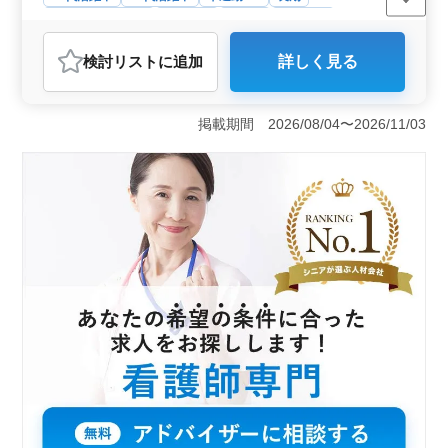
残業なし・少なめ
女性歓迎
正社員
契約社員
アルバイト・パート
看護師
検討リスト
に追加
詳しく見る
おすすめポイント
＜働きやすい勤務条件＞ 週3〜5日勤務が可能で雇用形
態も正社員、契約社員、アルバイト・パートから選べま
掲載期間 2026/08/04〜2026/11/03
す。4週8休制で夏季や年末年始の休暇もあるためプライ
ベートの時間も大切にできます。また車通勤が可能で通
勤手当も実費支給されます。 ＜充実した福利厚生
＞ 社会保険が完備されており、安心して長期的に働け
る環境です。資格手当もあり、スキルに応じた適正な報
酬が受けられます。残業が少なく、女性や50代、60代の
ベテラン看護師さんが多く活躍している職場です。
＜幅広い診療科目での経験が積める＞ 内科、循環器内
科、消化器内科、放射線科、整形外科、皮膚科、呼吸器
内科、リハビリテーション科といった多岐にわたる診療
科目での経験が積めます。業務内容も血圧測定や注射、
点滴など多岐にわたり、看護師としてのスキルアップが
望めます。