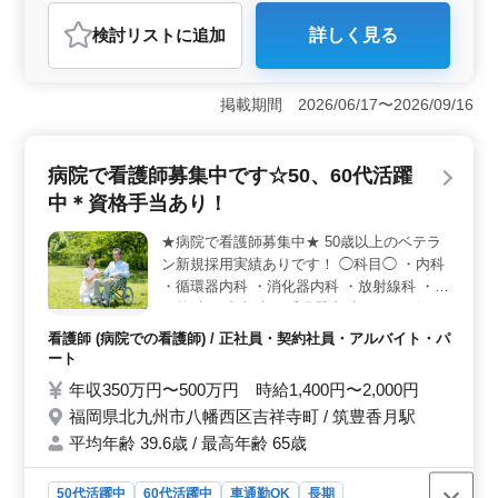
アルバイト・パート
看護師
検討リスト
に追加
詳しく見る
おすすめポイント
＜働きやすさ＞ 週休2日制、残業少なめなど、働きやす
く長期安定の勤務環境です。 車通勤可で通勤ストレス
掲載期間 2026/06/17〜2026/09/16
も軽減できます。 ＜業務内容＞ 多岐にわたる看護
業務で、培ってきた経験を活かせます。スキルアップも
可能。 ＜給与・福利厚生＞ 年収350〜480万円、時
病院で看護師募集中です☆50、60代活躍
給1,400円〜1,900円。 通勤手当実費支給、社会保険完
中＊資格手当あり！
備など福利厚生面も充実しており、安心です。
★病院で看護師募集中★ 50歳以上のベテラ
ン新規採用実績ありです！ ◯科目◯ ・内科
・循環器内科 ・消化器内科 ・放射線科 ・整
形外科 ・皮膚科 ・呼吸器内科 ・リハビリテ
ーション科 ▶業務内容 ・血圧や体温、脈拍
看護師 (病院での看護師) / 正社員・契約社員・アルバイト・パ
の測定 ・注射、点滴、採血 ・巡回（ラウン
ート
ド） ・診療器具の受け渡し ・血液検査、尿
年収350万円〜500万円 時給1,400円〜2,000円
検査 ・入院患者の体位交換 ・ガーゼ交換 ・
福岡県北九州市八幡西区吉祥寺町 / 筑豊香月駅
投薬 ・カルテ整理、記録 ・ナースコール対
平均年齢 39.6歳 / 最高年齢 65歳
応 等 ▶ポイント ・社会保険完備 ・資格手
当あり 皆様のご応募お待ちしております＾
＾♪
50代活躍中
60代活躍中
車通勤OK
長期