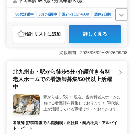
平均年齢 45.5歳 / 最高年齢 60歳
しております！！
50代活躍中
60代活躍中
週2〜3日からOK
週休2日制
長期
残業なし・少なめ
女性歓迎
正社員
契約社員
アルバイト・パート
看護師
検討リスト
に追加
詳しく見る
おすすめポイント
＜中高年活躍中・社会保険完備＞ 福祉施設での看護師
業務に経験をお持ちの方、特に中高年の方々に活躍の場
掲載期間 2026/06/09〜2026/09/08
を提供します。バイタルチェックや医療処置、介護職員
への指導など多岐にわたる業務がありますが、経験豊富
な方々がチームを支えます。 ＜社会保険完備・働き
北九州市・駅から徒歩5分♪介護付き有料
やすい環境＞ 安心して長く働ける環境を整えていま
老人ホームでの看護師募集/50代以上活躍
す。社会保険完備で、健康面もサポート、また残業はほ
ぼなく、週休2日制でプライベートも充実させながら、キ
中
ャリアを築いていくことができます。 ＜経験者歓迎
＞ 多彩な業務を通じて、地域の高齢者の方々の健康を
駅から徒歩5分！ 現在、当有料老人ホームに
支えていただける方を求めています。食事や入浴の介助
おける看護師を募集しております！ 50代以
など、やりがいのある業務があります。経験を活かし
上が活躍している職場です♪ 〜おまかせする
て、福祉の現場での活躍が可能です。
お仕事内容〜 ・バイタルチェック ・配薬準
備、与薬 ・入浴の介助 ・食事、排泄補助 ☆
看護師 (訪問看護での看護師) / 正社員・契約社員・アルバイ
駅チカ ☆無料駐車場完備 ☆ブランクある方
ト・パート
も歓迎！スタッフが丁寧に指導いたします