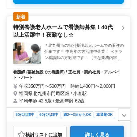
新着
特別養護老人ホームで看護師募集！40代
以上活躍中！夜勤なし☆
＊北九州市の特別養護老人ホームでの看護の
仕事です＊ 中高年の方活躍中企業！ ベテラ
ン看護師の方歓迎です！ 【主な業務内容】
・入居者のバイタルチェック ・薬の管理 ・
病院への同行 等 ◎夜勤なし ◎50代、60代
看護師 (福祉施設での看護師) / 正社員・契約社員・アルバイ
活躍中 ぜひ今までの経験を活かして頂ける
ト・パート
方のご応募お待ちしておりま！
年収350万円〜500万円 時給1,400円〜2,000円
福岡県北九州市門司区畑 / 小倉駅
平均年齢 42.5歳 / 最高年齢 62歳
50代活躍中
60代活躍中
週2〜3日からOK
車通勤OK
週休2日制
長期
残業なし・少なめ
女性歓迎
正社員
契約社員
アルバイト・パート
看護師
検討リスト
に追加
詳しく見る