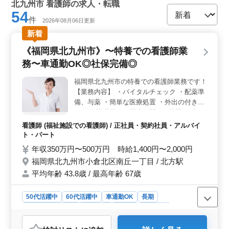
北九州市 看護師の求人・転職
54
件
2026年08月06日更新
新着
《福岡県北九州市》〜特養での看護師業
務〜車通勤OK◎社保完備◎
福岡県北九州市の特養での看護師業務です！
【業務内容】 ・バイタルチェック ・配薬準
備、与薬 ・簡単な医療処置 ・外出の付き添
い ・介護職員への医療に関する指導 ・食
事、排泄補助 ・入浴の介助 ・ベッドメイキ
看護師 (福祉施設での看護師) / 正社員・契約社員・アルバイ
ング ・インフルエンザ発生の予防、蔓延の
ト・パート
防止 ・感染性胃腸炎など感染症発生の予
年収350万円〜500万円 時給1,400円〜2,000円
防、蔓延の防止 ・吸引、呼吸器ケア ・レク
福岡県北九州市小倉北区南丘一丁目 / 北方駅
リエーションの補助 ＊中高年活躍中 ＊社会
平均年齢 43.8歳 / 最高年齢 67歳
保険完備 ＊経験者優遇 ＊車通勤OK 若いス
タッフが経験者の力を必要としています！
ぜひ今までの経験を活かして頂ける方のご応
50代活躍中
60代活躍中
車通勤OK
長期
募お待ちしております。
残業なし・少なめ
女性歓迎
正社員
契約社員
アルバイト・パート
看護師