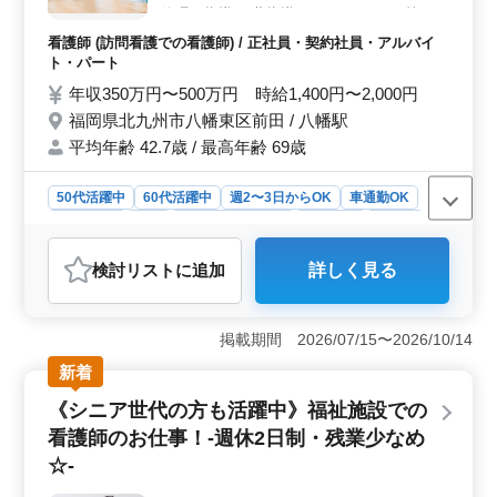
なります。経験豊富な方々と共に、利用者様の健康を支
管理・指導 服薬指導 ターミナルケア 等 ポ
える訪問看護業務に従事しませんか。
イント＞＞ 週休2日制 車通勤可能 夜勤なし
看護師 (訪問看護での看護師) / 正社員・契約社員・アルバイ
残業少なめ 車通勤可能で通いやすい企業様
ト・パート
になっております♪ 皆様のご応募お待ちして
年収350万円〜500万円 時給1,400円〜2,000円
おります！
福岡県北九州市八幡東区前田 / 八幡駅
平均年齢 42.7歳 / 最高年齢 69歳
50代活躍中
60代活躍中
週2〜3日からOK
車通勤OK
週休2日制
長期
残業なし・少なめ
女性歓迎
正社員
契約社員
アルバイト・パート
看護師
検討リスト
に追加
詳しく見る
おすすめポイント
＜通勤の便利さ＞ 車通勤可能で、無料駐車場も完備さ
れています。北九州市八幡東区前田に位置し、通勤がス
掲載期間 2026/07/15〜2026/10/14
ムーズです。また、週休2日制で残業も少なめなので、仕
新着
事とプライベートの両立がしやすい環境です。 ＜業
務内容＞ 訪問看護業務において、バイタルチェックや
《シニア世代の方も活躍中》福祉施設での
家族の支援・相談、医療機器の管理・指導、服薬指導、
看護師のお仕事！-週休2日制・残業少なめ
ターミナルケアなどを担当します。幅広い業務に携わり
ながら、患者様の健康をサポートします。 ＜働きや
☆-
すい環境＞ 年齢に関係なく活躍できる職場であり、女