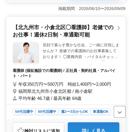
＜働きやすさ＞ 週2〜3日からの柔軟な勤務体系や車通
勤可で、仕事とプライベートの両立がしやすい環境を整
掲載期間 2026/06/10〜2026/09/09
えています。特に、夜勤がないため、生活リズムを整え
ながら働けます。また、残業が少ないので、効率的に業
務をこなせます。 ＜給与・福利厚生＞ 高水準の給
【北九州市・小倉北区◯看護師】老健での
与や社会保険完備、福利厚生の充実に加えて、通勤手当
お仕事！週休2日制・車通勤可能
の支給も行っています。さらに、ストレスの少ない環境
で働けるよう、労働環境の改善にも力を入れていま
笑顔で暮らす豊かな社会、ご一緒に目指しま
す。 ＜キャリアパス＞ 中高年の方々が活躍できる
せんか？ 老健での看護師のお仕事募集して
環境であり、福祉施設での経験が少ない方も積極的に歓
迎しています。また、長期勤務を希望する方にも適した
おります！ ◯業務内容 ・バイタルチェック
職場です。経験を活かしながら、安定したキャリアを築
・配薬準備、与薬 ・簡単な医療処置 ・食
いていけます。
事、排泄補助 ・入浴の介助 等 ◯ポイント
看護師 (福祉施設での看護師) / 正社員・契約社員・アルバイ
・オンコールなし ・車通勤可能 ・週休2日
ト・パート
制 お仕事しながらプライベート時間も充実
年収350万円〜500万円 時給1,400円〜2,000円
出来ます☆ 皆様のご応募お待ちしておりま
福岡県北九州市小倉北区都 / 南小倉駅
す！
平均年齢 46.7歳 / 最高年齢 64歳
50代活躍中
60代活躍中
週2〜3日からOK
車通勤OK
週休2日制
長期
残業なし・少なめ
女性歓迎
正社員
契約社員
アルバイト・パート
看護師
検討リスト
に追加
詳しく見る