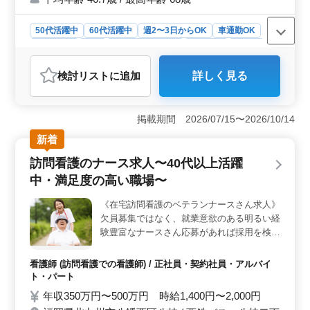
50代活躍中
60代活躍中
週2〜3日からOK
車通勤OK
週休2日制
長期
残業なし・少なめ
女性歓迎
正社員
契約社員
アルバイト・パート
看護師
検討リスト
に追加
詳しく見る
おすすめポイント
＜夜勤なし＆週休2日制＞ 夜勤がなく、週に2日の休日
が確保されているので、看護師として働きながら、家族
掲載期間 2026/07/15〜2026/10/14
や趣味、自己成長に時間を充てることが可能です。健康
新着
的な生活リズムを維持しながら、長く働ける環境が整っ
ています。 ＜福祉施設での看護業務＞ 利用者様の
訪問看護のナース求人〜40代以上活躍
健康管理や生活サポートに専念し、心身ともに安心して
中・満足度の高い職場〜
過ごせる環境を提供します。バイタルチェックから始ま
り、吸引や呼吸器ケアなど、幅広い医療業務に携わりな
《在宅訪問看護のベテランナースさん求人》
がら、利用者様の笑顔を支えます。 ＜経験者歓迎
欠員募集ではなく、就業意欲のある明るい経
＞ 看護師実務経験5年以上のベテラン層を歓迎してお
り、経験豊富な方々がチームを支え、安定したサービス
験豊富なナースさん応募があれば採用を検
を提供しています。これまでの経験やスキルを活かし、
討！ 業務内容 ・バイタルチェック ・配薬準
より高度な看護ケアに貢献できる環境が整っています。
備、与薬 ・簡単な医療処置 ・食事、排泄補
看護師 (訪問看護での看護師) / 正社員・契約社員・アルバイ
助 等 ※40代〜60代採用実績あり、中高年歓
ト・パート
迎 ※マイカー通勤可能、無料駐車場あり ※
年収350万円〜500万円 時給1,400円〜2,000円
満足度の高い教育が行き届いた職場です