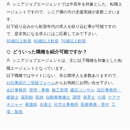
シニアジョブエージェントでは中高年を対象とした、転職エ
ージェントですので、シニア層の方の支援実績が多数ございま
す。
以下絞り込みから歓迎年代の求人を絞り込む事が可能ですの
で、是非気になる求人にはご応募してみて下さい。
50歳以上歓迎
60歳以上歓迎
70歳以上歓迎
どういった職種を紹介可能ですか？
シニアジョブエージェントは、主に以下職種を対象とした転
職エージェントとなっています。
以下職種ではサイトにない、非公開求人も多数ありますので、
お仕事紹介ご登録フォーム
からお気軽にお問い合せ下さい。
会計事務所
管理・事務
施工管理
建設
コンサル
設計事務所・
建築士
薬剤師
医師
自動車
整備士
調理
保育士
介護
ケアマ
ネジャー
看護師
弁護士
社労士事務所
医療事務・受付
工
場・製造