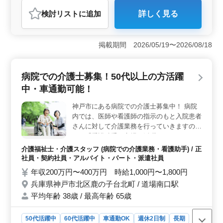
介護福祉士・介護スタッフ
検討リスト
に追加
詳しく見る
おすすめポイント
＜働きやすさ＞ この求人は、シニア世代にとって働き
やすい環境を提供しています。夜勤がなく、残業も少な
掲載期間 2026/05/19〜2026/08/18
めなため、仕事とプライベートの両立がしやすく、健康
な生活を維持できます。また、駅徒歩圏内に位置してい
るため、通勤も便利です。 ＜経験者歓迎＞ 経験豊
病院での介護士募集！50代以上の方活躍
富な方を歓迎する病院での看護師のお仕事です。正看護
中・車通勤可能！
師もしくは准看護師免許が必要で、看護師実務経験5年以
上の方が適しています。年齢ではなく、経験を重視する
神戸市にある病院での介護士募集中！ 病院
職場です。 ＜シニア世代活躍中＞ この病院では、
内では、医師や看護師の指示のもと入院患者
50代女性が活躍しており、シニア世代の経験と知識を高
く評価しています。年齢に関係なく、経験豊富な看護師
さんに対して介護業務を行っていきますの
の方々がチームで活躍しています。あなたの経験を活か
で、「看護助手」立場で活躍していただきま
して、新たなキャリアを築きませんか？
す ＊業務内容＊ ・介助業務（食事介助、排
介護福祉士・介護スタッフ (病院での介護業務・看護助手) / 正
泄介助など） ・病室の清掃やシーツ交換 ・
社員・契約社員・アルバイト・パート・派遣社員
看護師補助 ＊シフト制(週3日以上相談可能)
年収200万円〜400万円 時給1,000円〜1,800円
＊資格手当あり ＊制服支給 ＊交通費実費支
兵庫県神戸市北区鹿の子台北町 / 道場南口駅
給 ＊夜勤業務なし ＊日勤のみ応相談 60代活
平均年齢 38歳 / 最高年齢 65歳
躍中施設/働きやすい環境 まずはお気軽にお
問い合わせください ご応募お待ちしており
ます♪♪
50代活躍中
60代活躍中
車通勤OK
週休2日制
長期