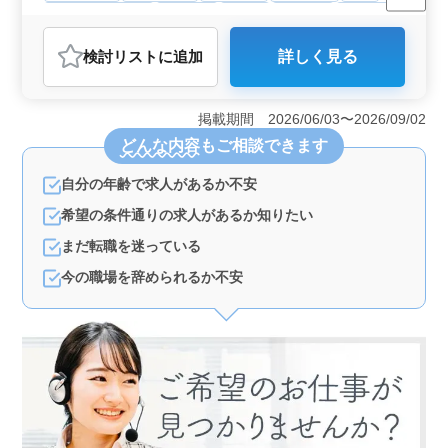
残業なし・少なめ
女性歓迎
正社員
契約社員
派遣社員
アルバイト・パート
介護福祉士・介護スタッフ
検討リスト
に追加
詳しく見る
おすすめポイント
＜50代60代活躍＞ 神戸市北区の病院で介護士を募集
中。 50代以上の方が活躍中の職場です。 ＜安定し
掲載期間 2026/06/03〜2026/09/02
た業務・働きやすい環境＞ 夜勤業務なしで、残業も少
どんな内容
もご相談できます
なめ。資格手当や制服支給など福利厚生も充実していま
す。車通勤も可能です。 ＜経験者募集＞ 介護経験1
自分の年齢で求人があるか不安
年以上の方で、ヘルパー2級以上の資格を持つ方を歓迎し
ます。 介助業務や看護師補助を通じて、入院患者さん
希望の条件通りの求人があるか知りたい
のサポートを行います。経験を活かせます。
まだ転職を迷っている
今の職場を辞められるか不安