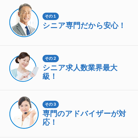
その１
シニア専門
だから安心！
その２
シニア求人数
業界最大
級！
その３
専門のアドバイザーが対
応！