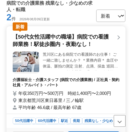
病院での介護業務 残業なし・少なめの求
人・転職
2
件
2026年08月09日更新
新着
【50代女性活躍中の職場】病院での看護
師業務！駅徒歩圏内・夜勤なし！
荒川区にある病院での看護師のお仕事！ ご
一緒に致しませんか？ ＊業務内容＊ 血圧や
体温、脈拍の測定 注射、点滴、採血 巡回
（ラウンド） 診療器具の受け渡し 血液検
査、尿検査 入院患者の体位交換 ガーゼ交換
介護福祉士・介護スタッフ (病院での介護業務) / 正社員・契約
投薬 カルテ整理、記録 ナースコール対応 等
社員・アルバイト・パート
＊ポイント＊ 駅徒歩圏内 シニア世代歓迎 50
年収350万円〜500万円 時給1,400円〜2,000円
代女性活躍中の職場 年齢ではなく経験のあ
東京都荒川区東日暮里 / 三ノ輪駅
る方歓迎致します！ 皆様のご応募お待ちし
平均年齢 46.6歳 / 最高年齢 67歳
ております！
50代活躍中
60代活躍中
駅近
長期
残業なし・少なめ
女性歓迎
正社員
契約社員
アルバイト・パート