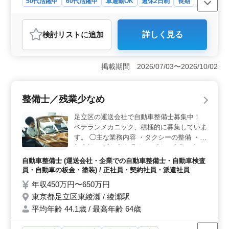
50代活躍中
60代活躍中
車通勤OK
週休2日制
長期
残業なし・少なめ
男性歓迎
正社員
契約社員
派遣社員
自動車整備士
検討リスト
に追加
詳しく見る
おすすめポイント
＜安定した働き方とワークライフバランスの確保＞ こ
の求人は、完全週休二日制で、土日祝日が休みのため、
掲載期間 2026/07/03〜2026/10/02
プライベートの時間を確保しやすい環境です。また、残
業も月平均10時間と少なく、定時退社が可能なことが多
いです。家族や趣味の時間を大切にしながら、安定した
整備士／残業少なめ
収入を得ることができるのは大きな魅力です。 ＜ベ
テラン整備士が活躍できる職場＞ この企業では、自動
足立区の運送会社で自動車整備士募集中！
車整備士としての経験が求められますが、年数は問われ
ベテランメカニック、積極的に募集していま
ず、幅広い年齢層の経験者が活躍できる環境が整ってい
す。 ◯主な業務内容 ・タクシーの整備 ・定
ます。3級自動車整備士以上の資格を持っていれば応募可
期点検、車検 完全週休二日制。 残業も少な
能で、スキルを活かして即戦力として働ける点が魅力で
めで働きやすい職場です！
す。ベテランメカニックも在籍しており、長期的に働き
自動車整備士 (運送会社・企業での自動車整備士・自動車検査
たい方に最適な職場です。 ＜アットホームな職場環
員・自動車の板金・塗装) / 正社員・契約社員・派遣社員
境と通勤の利便性＞ この職場は小規模ながらアットホ
年収450万円〜650万円
ームな雰囲気があり、従業員同士のコミュニケーション
東京都足立区東綾瀬 / 綾瀬駅
が取りやすい環境です。車通勤も可能なため、通勤が便
利であり、盛岡駅からのアクセスも良好です。自動車整
平均年齢 44.1歳 / 最高年齢 64歳
備業界で働くことを希望する方にとって、働きやすい職
場環境が整っています。