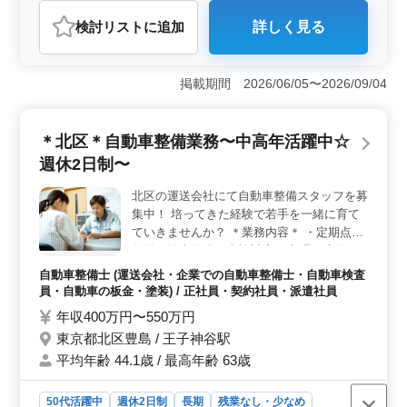
おすすめポイント
検討リスト
に追加
詳しく見る
＜広範な整備業務と専門性の活かせる環境＞ この求人
は、トラック系の多様な整備業務に携われる環境です。
自社のトラックの整備全般や車検業務を担当し、オイル
掲載期間 2026/06/05〜2026/09/04
交換から車検まで幅広い業務が期待されます。整備士と
してのスキルを高めたい中高年の方に適していま
す。 ＜雇用形態と働きやすさ＞ 正社員から派遣社
＊北区＊自動車整備業務〜中高年活躍中☆
員まで多様な雇用形態が用意されており、柔軟な働き方
が可能です。また、交通手段による出勤が可能で、通勤
週休2日制〜
の負担を軽減できます。休日や就業時間も定められ、調
和のとれた働き方が期待できます。 ＜企業環境と安
北区の運送会社にて自動車整備スタッフを募
心感＞ 47人のスタッフが働く中で、男女比率もバラン
集中！ 培ってきた経験で若手を一緒に育て
スが取れており、コミュニケーションが円滑に行える環
ていきませんか？ ＊業務内容＊ ・定期点検
境です。また、受動喫煙対策が徹底されているため、快
整備、納車整備、車検対応 ・部品の交換・
適な職場環境が提供されています。
取り付け・補修 ・トラブルシューティング
自動車整備士 (運送会社・企業での自動車整備士・自動車検査
時の整備業務全般 ＊ポイント＊ ・週休2日
員・自動車の板金・塗装) / 正社員・契約社員・派遣社員
制 ・中高年活躍中 ・交通費支給 皆様のご応
年収400万円〜550万円
募お待ちしております！ ＼まずはお気軽に
東京都北区豊島 / 王子神谷駅
お問い合わせください／
平均年齢 44.1歳 / 最高年齢 63歳
50代活躍中
週休2日制
長期
残業なし・少なめ