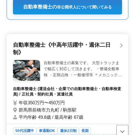
た、中高年の方も活躍している職場で、長期的な雇用が
期待できる点も安心です。安定した収入と、福利厚生が
自動車整備士の
非公開求人について聞いてみる
充実しているため、家族を持つ方や将来の安定を求める
方にも最適な環境です。
自動車整備士《中高年活躍中・週休二日
制》
自動車整備士の募集です。 大型トラックま
で幅広く対応して頂きます。 ・整備全般車
検 ・定期点検 ・一般修理等 ＊メカニック経
験のある歓迎致します！ ＊ベテランシニア
層も活躍してます！
自動車整備士 (運送会社・企業での自動車整備士・自動車検査
員) / 正社員・契約社員・派遣社員
年収350万円〜450万円
群馬県前橋市力丸町 / 駒形駅
平均年齢 49.8歳 / 最高年齢 67歳
50代活躍中
車通勤OK
週休2日制
長期