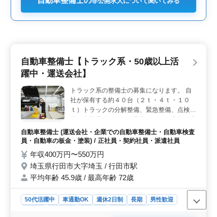
自動車整備士の
非公開求人について聞いてみる
自動車整備士【トラック系・50歳以上活
躍中・運送会社】
トラック系の整備士の募集になります。 自
社が保有する約４０台（２ｔ・４ｔ・１０
ｔ）トラックの分解整備、緊急整備、点検整
備、車検業務（オイル交換、タイヤ交換、車
検）を行っていただきます。 ※大型自動車
自動車整備士 (運送会社・企業での自動車整備士・自動車検査
の整備となります。 大型自動車整備の経験
員・自動車の板金・塗装) / 正社員・契約社員・派遣社員
のある中高年の方歓迎です。
年収400万円〜550万円
埼玉県行田市大字埼玉 / 行田市駅
平均年齢 45.9歳 / 最高年齢 72歳
50代活躍中
車通勤OK
週休2日制
長期
男性歓迎
正社員
契約社員
派遣社員
自動車整備士