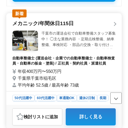
新着
メカニック/年間休日115日
千葉市の運送会社で自動車整備スタッフ募集
中！ ◯主な業務内容 ・定期点検整備、納車
整備、車検対応 ・部品の交換・取り付け・
補修 ・トラブルシューティング時の整備業
務全般 ・お客さんの見積もり対応 ・カーナ
自動車整備士 (運送会社・企業での自動車整備士・自動車検査
ビ・ETCの設置 ・オーディオ・ナビ等の取
員・自動車の板金・塗装) / 正社員・契約社員・派遣社員
付け ブランクOK！お気軽にご応募くださ
年収400万円〜550万円
い！ ＊賞与あり ＊昇給制度あり ＊車通勤
千葉県千葉市稲毛区
OK ＊無料駐車場あり ＊50歳以上活躍中
平均年齢 52.5歳 / 最高年齢 73歳
50代活躍中
60代活躍中
車通勤OK
週休2日制
長期
寮・社宅あり
女性歓迎
正社員
契約社員
派遣社員
自動車整備士
検討リスト
に追加
詳しく見る
おすすめポイント
＜安定した職場環境＞ 年間休日115日と、プライベート