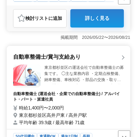
男性歓迎
正社員
契約社員
派遣社員
自動車整備士
おすすめポイント
検討リスト
に追加
詳しく見る
＜経験を生かす＞ 自動車整備経験5年以上の方を対象に
した求人です。培った技術と知識で若手の指導にも携わ
ることができます。経験を活かせるやりがいのある仕事
掲載期間 2026/05/22〜2026/08/21
です。 ＜働きやすい＞ 週休2日制を採用し、月平均
の残業時間が10時間程度と少なめで、プライベートとの
バランスを大切にしながら働けます。 ＜待遇＞ 年
自動車整備士/賞与支給あり
収は400万円から520万円。また、通勤手当の支給があ
り、福利厚生も充実しています。
東京都杉並区の運送会社で自動車整備士の募
集です。 ◯主な業務内容 ・定期点検整備、
納車整備、車検対応 ・部品の交換・取り付
け・補修 ・トラブルシューティング時の整
備業務全般 ・お客さんの見積もり対応 ・カ
自動車整備士 (運送会社・企業での自動車整備士) / アルバイ
ーナビ・ETCの設置 等 車種は主に乗用車と
ト・パート・派遣社員
なります。 シニア世代のベテランスタッフ
時給1,400円〜2,000円
も活躍中です。 ベテランメカニックとして
東京都杉並区高井戸東 / 高井戸駅
培ってきた技術を、存分に活かせる職場で
平均年齢 39.9歳 / 最高年齢 71歳
す！
50代活躍中
車通勤OK
週休2日制
長期