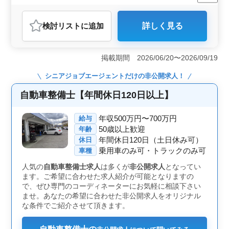
残業なし・少なめ
男性歓迎
正社員
契約社員
派遣社員
自動車整備士
検討リスト
に追加
詳しく見る
おすすめポイント
＜週休2日制＞ この職場では週休2日制を採用してお
り、プライベートの時間を大切にできます。また、夏季
掲載期間 2026/06/20〜2026/09/19
休暇や年末年始の長期休暇もあり、長期的な働き方が可
能です。 ＜経験者への配慮＞ 自動車整備経験5年以
シニアジョブエージェント
だけの非公開求人！
上の経験必須で、これまでの経験を活かしてキャリアア
ップを図りたい方に適しています。中高年活躍中で、年
自動車整備士【年間休日120日以上】
齢を重ねたプロフェッショナルが新たな挑戦をする場と
して理想的です。 ＜福利厚生と通勤の利便性＞ 社
年収500万円〜700万円
給与
会保険完備で安心して長く働ける環境が整っています。
50歳以上歓迎
年齢
マイカー通勤可能で通勤手当の支給もあり、通勤も便利
年間休日120日（土日休み可）
休日
です
乗用車のみ可・トラックのみ可
車種
人気の
自動車整備士求人
は多くが
非公開求人
となってい
ます。ご希望に合わせた求人紹介が可能となりますの
で、ぜひ専門のコーディネーターにお気軽に相談下さい
ませ。あなたの希望に合わせた非公開求人をオリジナル
な条件でご紹介させて頂きます。