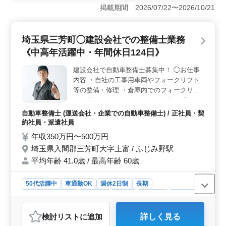
でき、賞与も年2回支給されるため、安定した収入が確保
掲載期間 2026/07/22〜2026/10/21
できます。車通勤や社宅制度もあり、生活面のサポート
も充実しています。 ＜シニア世代の活躍と経験者歓
迎＞ シニア世代のベテランスタッフが多く活躍してお
埼玉県三芳町◯建設会社での整備士業務
り、長年の整備経験を持つ方に最適な環境です。幅広い
《中高年活躍中・年間休日124日》
年齢層に柔軟な働き方が提供されています。 ＜残業
少なめで働きやすい環境＞ 残業は月20時間程度で、週
建設会社で自動車整備士募集中！ ◯お仕事
休2日制を採用しており、オンオフのバランスを大切にし
内容 ・自社の工事用車両やフォークリフト
ながら働くことができます。家庭やプライベートとの両
立も可能です。
等の整備・修理 ・倉庫内でのフォークリフ
トの運転業務 ・その他付随する業務 ◯車種
工事用車両約40台（2〜3t）、フォークリフ
自動車整備士 (運送会社・企業での自動車整備士) / 正社員・契
ト、トラック 等 ※いずれも国産車です。 ◯
約社員・派遣社員
特徴 ＊週休2日制・年間休日124日 ＊マイカ
年収350万円〜500万円
ー通勤可能（駐車場あり） 皆様のご応募を
埼玉県入間郡三芳町大字上富 / ふじみ野駅
お待ちしております！
平均年齢 41.0歳 / 最高年齢 60歳
50代活躍中
車通勤OK
週休2日制
長期
残業なし・少なめ
男性歓迎
正社員
契約社員
派遣社員
自動車整備士
検討リスト
に追加
詳しく見る
おすすめポイント