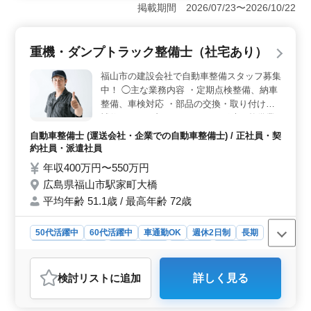
の宿舎が完備されており、遠方からの応募や引っ越しを
掲載期間 2026/07/23〜2026/10/22
考えている方にも安心して働くことができます。家賃も
手頃で、単身用は月28,800円から、世帯用は40,000円か
らと、生活費の負担を軽減できます。住居面でのサポー
重機・ダンプトラック整備士（社宅あり）
トが整っているため、働く環境が整いやすく、安心して
長期的に勤務することが可能です。 ＜高い専門性と
福山市の建設会社で自動車整備スタッフ募集
多彩な車両整備＞ この求人では、乗用車からトラッ
中！ ◯主な業務内容 ・定期点検整備、納車
ク、さらには建設機械に至るまで、幅広い車種の整備を
整備、車検対応 ・部品の交換・取り付け・
担当します。3級自動車整備士以上の資格を持っていれ
補修 ・トラブルシューティング時の整備業
ば、整備士としての経験を活かし、多様なスキルをさら
務全般 ・お客さんの見積もり対応 ・カーナ
に磨くことができます。カーナビやETCの設置、オーデ
自動車整備士 (運送会社・企業での自動車整備士) / 正社員・契
ビ・ETCの設置 ・オーディオ・ナビ等の取
ィオの取り付けなど、電子機器にも対応するため、メカ
約社員・派遣社員
付け ※車種は重機やダンプなどになりま
ニックとしての成長を目指せる環境です。 ＜中高年
年収400万円〜550万円
す。 シニア世代のベテランスタッフも活躍
世代も活躍できる職場＞ ベテランメカニックが多数活
広島県福山市駅家町大橋
躍しており、年齢に関わらず経験をしっかり評価しても
中です。 アットホームで働きやすい企業で
らえる職場です。残業がない点も、長期的に無理なく働
平均年齢 51.1歳 / 最高年齢 72歳
す。 ＊賞与あり ＊昇給制度あり ＊車通勤
ける理由の一つです。週3〜5日の勤務日数を選べるた
OK ＊社宅あり ＊60歳以上活躍中
め、シニア世代の方やライフスタイルに合わせた柔軟な
50代活躍中
60代活躍中
車通勤OK
週休2日制
長期
働き方を希望する方にも適しています。
残業なし・少なめ
寮・社宅あり
男性歓迎
正社員
契約社員
派遣社員
自動車整備士
検討リスト
に追加
詳しく見る
おすすめポイント
＜高い年収と安定した福利厚生＞ 高水準の給与が期待