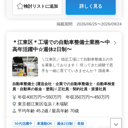
検討リスト
に追加
詳しく見る
おすすめポイント
＜経験重視の職場＞ 板金塗装経験さえあれば、年数や資
格に関係なく応募可能です。シニア世代も多く活躍して
掲載期間 2026/06/25〜2026/09/24
おり、経験を活かせる職場です。 ＜働きやすい環境
＞ 車通勤可能で残業も少ないため、家庭やプライベート
との両立がしやすい環境です。賞与や昇給制度も整って
＊江東区＊工場での自動車整備士業務〜中
います。 ＜長期的な安定＞ 幅広い世代が活躍する安
高年活躍中☆週休2日制〜
定した企業で、長期的に働ける職場です。週休2日制に加
え、祝日や年末年始もしっかり休める点も魅力です。
＼江東区／ 指定工場にて自動車整備士の方
を募集しております！ 培ってきた経験で若
手を一緒に育てていきませんか？ 国産車が
主な車種です ＊業務内容＊ ・定期点検整
備、納車整備、車検対応 ・部品の交換・取
自動車整備士 (運送会社・企業での自動車整備士・自動車検査
り付け・補修 ・トラブルシューティング時
員・自動車の板金・塗装) / 正社員・契約社員・派遣社員
の整備業務全般 ＊ポイント＊ ・週休2日制
年収400万円〜550万円 年収350万円〜450万円
・中高年活躍中 ・交通費支給 ・社会保険完
東京都江東区塩浜 / 木場駅
備 ・マイカー通勤可能 皆様のご応募お待ち
平均年齢 45.2歳 / 最高年齢 70歳
しております！
50代活躍中
車通勤OK
週休2日制
長期