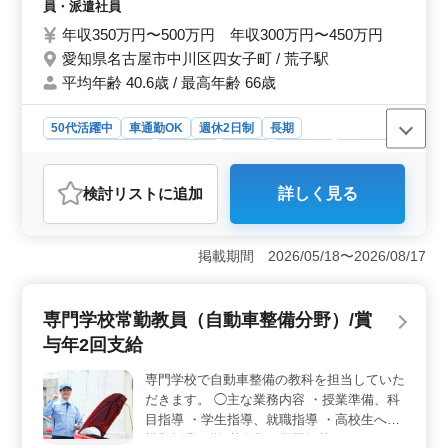
ィオ・ナビ等の取付け ・主に自家用車、営
員・派遣社員
業車、小型貨物 備考 週休2日制 車通勤可能
年収350万円〜500万円 年収300万円〜450万円
経験のあるベテラン層活躍中。ぜひご応募下
愛知県名古屋市中川区四女子町 / 荒子駅
さい☆
平均年齢 40.6歳 / 最高年齢 66歳
50代活躍中
車通勤OK
週休2日制
長期
残業なし・少なめ
男性歓迎
正社員
契約社員
派遣社員
自動車整備士
検討リスト
に追加
詳しく見る
おすすめポイント
＜経験豊富な自動車整備士を募集＞ 名古屋市中川区で
経験豊富な自動車整備士を募集。定期点検整備、車検対
掲載期間 2026/05/18〜2026/08/17
応、トラブルシューティングなど幅広い業務をおまかせ
します。50代以上のベテラン層が活躍中です。 ＜車
通勤可能で快適な環境＞ 週休2日制で、車通勤も可能。
専門学校常勤教員（自動車整備分野）/賞
自動車整備士としての経験を活かし、安定した職場で働
与年2回支給
きませんか？ ＜幅広い整備業務に携われる＞ 自家
用車、営業車、小型貨物など、様々な車両の整備に携わ
専門学校で自動車整備の教科を担当していた
っていただきます。整備から取り付け、修理まで幅広い
だきます。 ◯主な業務内容 ・授業準備、科
業務を担当し、経験を活かせます。
目指導 ・学生指導、就職指導 ・高校生への
模擬授業や学科説明 ・学園祭等のイベント