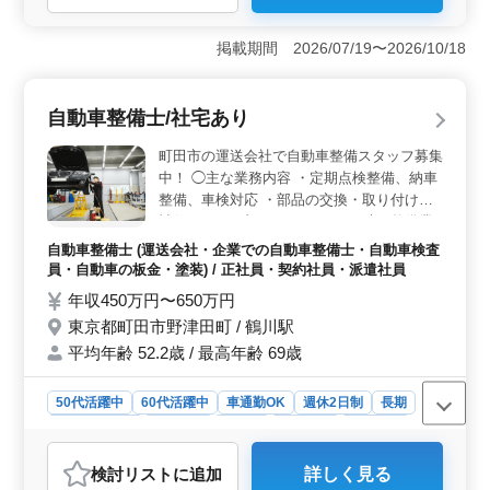
＜休日とワークライフバランス＞ 年間休日は124日あ
り、土日祝が休みです。家族や趣味の時間も大切にで
掲載期間 2026/07/19〜2026/10/18
き、仕事と私生活のバランスを保つことが可能で
す。 ＜職場環境とアクセス＞ 無料駐車場完備で、
マイカー通勤もできます。このアクセスの良さは、通勤
自動車整備士/社宅あり
の負担を軽減し、働きやすい環境を提供していま
す。 ＜経験を活かせる職場＞ 3級自動車整備士以上
町田市の運送会社で自動車整備スタッフ募集
の資格と自動車整備経験が5年以上ある方を対象としてい
中！ ◯主な業務内容 ・定期点検整備、納車
ます。工事用車両やフォークリフト等の多様な車種の整
整備、車検対応 ・部品の交換・取り付け・
備を手掛け、経験を活かし、技術力をさらに高めること
補修 ・トラブルシューティング時の整備業
ができます。
務全般 ・お客さんの見積もり対応 ・カーナ
自動車整備士 (運送会社・企業での自動車整備士・自動車検査
ビ・ETCの設置 ・オーディオ・ナビ等の取
員・自動車の板金・塗装) / 正社員・契約社員・派遣社員
付け 社宅あり！お気軽にご応募ください！
年収450万円〜650万円
＊賞与あり ＊昇給制度あり ＊車通勤OK ＊
東京都町田市野津田町 / 鶴川駅
社宅あり ＊50歳以上活躍中
平均年齢 52.2歳 / 最高年齢 69歳
50代活躍中
60代活躍中
車通勤OK
週休2日制
長期
寮・社宅あり
男性歓迎
正社員
契約社員
派遣社員
自動車整備士
検討リスト
に追加
詳しく見る
おすすめポイント