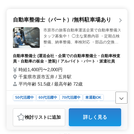
自動車整備士（パート）/無料駐車場あり
市原市の旅客自動車運送企業で自動車整備ス
タッフ募集中！ ◯主な業務内容 ・定期点検
整備、納車整備、車検対応 ・部品の交換・
取り付け・補修 ・トラブルシューティング
時の整備業務全般 ・お客さんの見積もり対
自動車整備士 (運送会社・企業での自動車整備士・自動車検査
応 ・カーナビ・ETCの設置 ・オーディオ・
員・自動車の板金・塗装) / アルバイト・パート・派遣社員
ナビ等の取付け ブランクOK！お気軽にご応
時給1,400円〜2,000円
募ください！ ＊車通勤OK ＊無料駐車場あ
千葉県市原市五井 / 五井駅
り ＊50歳以上活躍中 ＊60歳以上活躍中
平均年齢 51.5歳 / 最高年齢 72歳
50代活躍中
60代活躍中
70代活躍中
車通勤OK
週休2日制
長期
残業なし・少なめ
男性歓迎
派遣社員
アルバイト・パート
自動車整備士
検討リスト
に追加
詳しく見る
おすすめポイント
＜柔軟な働き方が可能＞ 週3〜5日でのシフト制や3時間
以上の短時間勤務が可能なので、ライフスタイルに合わ