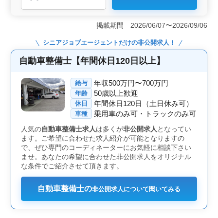
＜建設会社の自動車整備士募集＞ 建設会社にて自動車
整備士を募集しています。大型トラックやクレーン車な
掲載期間 2026/06/07〜2026/09/06
どの整備や修理、試運転などを担当します。経験豊富な
50代の方も多数活躍中です。週休2日制で、残業も少なめ
シニアジョブエージェント
だけの非公開求人！
なので、ワークライフバランスを大切にできる環境で
す。 ＜安定した雇用環境と充実した福利厚生＞ 正
自動車整備士【年間休日120日以上】
社員や契約社員、アルバイト・パート、派遣社員など、
雇用形態も様々です。無料の駐車場があり、車通勤も可
年収500万円〜700万円
給与
能です。年収は400万円から500万円となっており、通勤
50歳以上歓迎
年齢
手当も全額支給されます。また福利厚生も充実してお
年間休日120日（土日休み可）
休日
り、安心して働ける環境が整っています。 ＜経験と
乗用車のみ可・トラックのみ可
スキルを活かせる仕事環境＞ 平均年齢は51.6歳で、経
車種
験豊富な方が多く集まっています。20人の従業員が活躍
人気の
自動車整備士求人
は多くが
非公開求人
となってい
している会社で、自動車整備業を主な事業内容としてい
ます。ご希望に合わせた求人紹介が可能となりますの
ます。自動車整備経験が10年以上ある方や、2級自動車整
で、ぜひ専門のコーディネーターにお気軽に相談下さい
備士以上の資格を持つ方を歓迎しています。
ませ。あなたの希望に合わせた非公開求人をオリジナル
な条件でご紹介させて頂きます。
自動車整備士の
非公開求人について聞いてみる