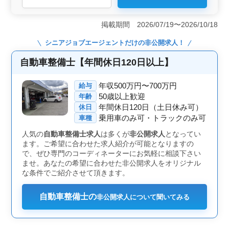
＜給与と福利厚生の充実＞ 賞与あり、昇給制度も整っ
ており、収入面での安心感があります。通勤手当や各種
掲載期間 2026/07/19〜2026/10/18
社会保険も完備しており、福利厚生が充実していま
す。 ＜働きやすい環境＞ 車通勤OK、社宅完備、週
シニアジョブエージェント
だけの非公開求人！
休2日制と、働く環境が整っています。特に社宅完備は、
遠方からの応募者にも大きなメリットです。年齢層も広
自動車整備士【年間休日120日以上】
く、ベテラン世代も活躍中です。 ＜スキルと経験を
活かせる＞ 3級自動車整備士以上の資格を持ち、整備士
年収500万円〜700万円
給与
経験があれば、すぐに即戦力として活躍できます。多岐
50歳以上歓迎
年齢
にわたる業務内容があり、自身のスキルや経験を存分に
年間休日120日（土日休み可）
休日
活かせる職場です。
乗用車のみ可・トラックのみ可
車種
人気の
自動車整備士求人
は多くが
非公開求人
となってい
ます。ご希望に合わせた求人紹介が可能となりますの
で、ぜひ専門のコーディネーターにお気軽に相談下さい
ませ。あなたの希望に合わせた非公開求人をオリジナル
な条件でご紹介させて頂きます。
自動車整備士の
非公開求人について聞いてみる