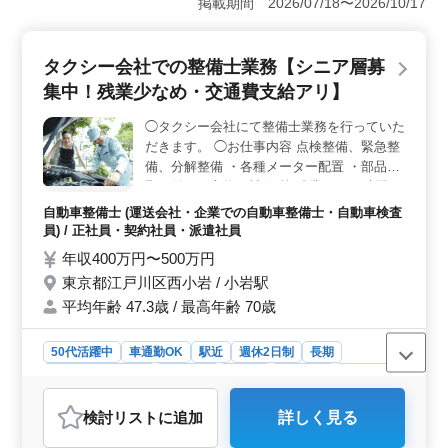
掲載期間 2026/07/18〜2026/10/17
家族との時間や趣味にしっかりと充てることができま
す。土日祝日が休みなので、予定も立てやすく、体力的
にも無理なく働ける環境です。働きながらもプライベー
タクシー会社での整備士業務【シニア層募
トの時間を大切にしたい方に非常に適した職場で
集中！残業少なめ・交通費支給アリ】
す。 ＜ベテラン整備士が活躍できる職場＞ 中高年
のベテラン整備士が積極的に活躍しており、整備士とし
◯タクシー会社にて整備士業務を行っていた
ての経験をしっかりと評価してくれる環境です。整備士
だきます。 ◯お仕事内容 点検整備、緊急整
経験の年数に制限はなく、長年培ってきた技術を生かし
て働けるのが特徴です。また、学歴不問という点も、多
備、分解整備 ・各種メーター配置 ・部品の
様なバックグラウンドを持つ方にとって働きやすい条件
取り付けや交換、補修 等 残業は月10時間程
です。 ＜充実した通勤環境と地元での安定した職場
度と少なく、お仕事とプライベートの両立が
自動車整備士 (運送会社・企業での自動車整備士・自動車検査
＞ 車通勤が可能で、公共交通機関を利用せずに自宅か
可能です。 また、交通費も支給あり！ 40
員) / 正社員・契約社員・派遣社員
ら直接通える利便性が高い職場です。車通勤が許可され
代、50代の方もご活躍されています。 皆様
年収400万円〜500万円
ているため、通勤のストレスを軽減することができま
のご応募、お待ちしております！
す。地元で腰を据えて長期的に働きたい方にとって、安
東京都江戸川区西小岩 / 小岩駅
定した収入と安心できる雇用環境が整っています。
平均年齢 47.3歳 / 最高年齢 70歳
50代活躍中
車通勤OK
駅近
週休2日制
長期
残業なし・少なめ
男性歓迎
正社員
契約社員
派遣社員
自動車整備士
検討リスト
に追加
詳しく見る
おすすめポイント