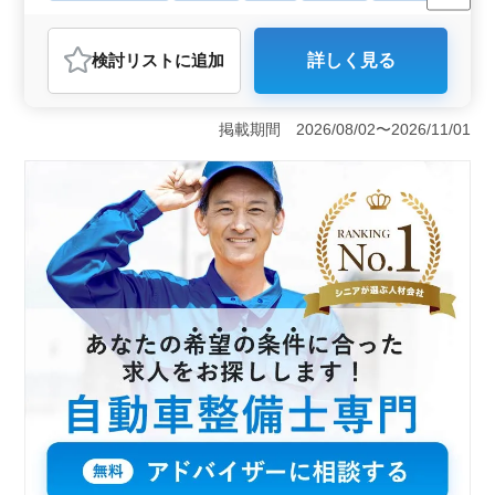
残業なし・少なめ
男性歓迎
正社員
契約社員
派遣社員
アルバイト・パート
自動車整備士
検討リスト
に追加
詳しく見る
おすすめポイント
＜宮崎市での自動車整備士募集＞ 宮崎市花ケ島町に位
置する自動車整備のお仕事です。経験豊富な中高年の
掲載期間 2026/08/02〜2026/11/01
方々も多数活躍中で、特にベテランの方々のご応募を歓
迎しています。残業が少なく、安定して長く働ける環境
が整っています。 ＜多彩な業務内容＞ このお仕事
では、フォークリフトやショベルローダーなどの点検・
整備から、定期点検や車検対応、部品の交換や取り付
け、トラブルシューティングまで、幅広い整備業務を担
当します。また、カーナビやETCの設置、オーディオや
ナビの取付けなど、技術を活かす様々な業務がありま
す。 ＜働きやすい環境＞ 週休2日制でシフト制の勤
務なので、柔軟に働き方を調整できます。駅から近く、
車通勤も可能です。休日も充実しており、プライベート
の時間を大切にできるので、仕事とプライベートの両立
がしやすい環境です。