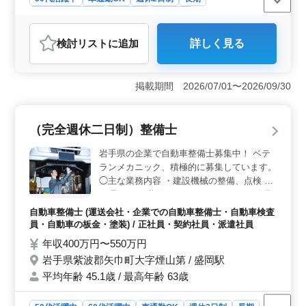
残業なし・少なめ
男性歓迎
派遣社員
アルバイト・パート
自動車整備士
検討リスト
に追加
詳しく見る
おすすめポイント
＜柔軟な勤務体系と高時給＞ 時給1,400円〜2,000円と
高い給与設定が魅力です。週3〜5日のシフト制で、ライ
掲載期間 2026/07/01〜2026/09/30
フスタイルに合わせた働き方が可能です。アルバイト・
パートとして短時間でもしっかり稼げます。 ＜ベテ
ランが活躍できる職場＞ 50代のベテランメカニックが
（完全週休二日制）整備士
多数在籍しており、整備士として培ってきた経験や技術
を存分に発揮できる職場環境です。整備士の経験年数が
岩手県の企業で自動車整備士募集中！ ベテ
問われないため、即戦力として活躍することが可能で
ランメカニック、積極的に募集しています。
す。 ＜賞与と安定した福利厚生＞ 年2回の賞与支給
◯主な業務内容 ・建設機械の整備、点検 ・
があり、前年度実績は計2ヶ月分と、アルバイト・パート
修理 シニア世代のベテランスタッフも活躍
でも安定した収入が得られます。また、社会保険や労災
中です。 アットホームで働きやすい企業で
保険など福利厚生が整っており、安心して働ける職場で
自動車整備士 (運送会社・企業での自動車整備士・自動車検査
す。
す。
員・自動車の板金・塗装) / 正社員・契約社員・派遣社員
年収400万円〜550万円
岩手県紫波郡矢巾町大字煙山第 / 盛岡駅
平均年齢 45.1歳 / 最高年齢 63歳