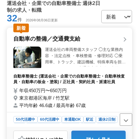
運送会社・企業での自動車整備士 週休2日
制の求人・転職
32
件
2026年08月06日更新
新着
自動車の整備／交通費支給
運送会社の車両整備スタッフ ◯主な業務内
容 ・法定点検 ・車検整備 ・修理対応 ◯乗
用車、トラック、建設機械、特殊車両を担当
して頂きます。 ＊交通費実費支給（上限な
し） ＊駅チカ ＊完全週休2日制 ＊年間休日
自動車整備士 (運送会社・企業での自動車整備士・自動車検査
124日 ＊賞与あり ＊残業少なめ 充実した待
員・自動車の板金・塗装) / 正社員・契約社員・派遣社員
遇のもと経験を活かせます。 2級以上の整備
年収450万円〜650万円
士資格をお持ちの方は優遇します。
東京都港区海岸 / 竹芝駅
平均年齢 46.6歳 / 最高年齢 67歳
50代活躍中
60代活躍中
車通勤OK
駅近
週休2日制
長期
残業なし・少なめ
男性歓迎
正社員
契約社員
派遣社員
自動車整備士