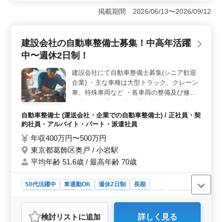
も大切にできる環境が魅力です。シニア世代の方が活躍
掲載期間 2026/06/13〜2026/09/12
しており、年齢に関係なく働ける職場なので、安定感が
あります。 ＜経験を活かせる仕事＞ 3級自動車整備士
以上の資格を持ち、整備士としての経験があれば年数は
建設会社の自動車整備士募集！中高年活躍
問われません。長年のスキルを活かし、さらにキャリア
中〜週休2日制！
アップが可能です。 ＜福利厚生が充実＞ 賞与は年2
回、計3ヶ月分支給されるため、収入面でも安心。車通勤
建設会社にて自動車整備士募集(シニア歓迎
もOKで、無料駐車場完備。通勤も便利です。
企業) ・主な車種は大型トラック、クレーン
車、特殊車両など ・各車両の整備及び修理
・車両の試運転・車両運搬業務 ＊自動車整
備士経験者募集中！ ＊50代の方も活躍中で
自動車整備士 (運送会社・企業での自動車整備士) / 正社員・契
す！ ＊皆様のご応募をお待ちしておりま
約社員・アルバイト・パート・派遣社員
す！
年収400万円〜500万円
東京都葛飾区奥戸 / 小岩駅
平均年齢 51.6歳 / 最高年齢 70歳
50代活躍中
車通勤OK
週休2日制
長期
残業なし・少なめ
男性歓迎
正社員
契約社員
派遣社員
アルバイト・パート
自動車整備士
検討リスト
に追加
詳しく見る
おすすめポイント