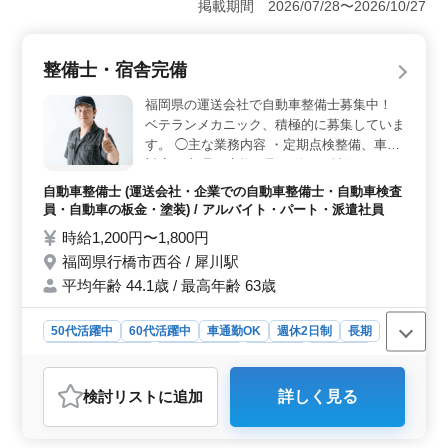
掲載期間 2026/07/28〜2026/10/27
せた柔軟な働き方ができます。幅広い年齢層が活躍して
おり、ブランクがあっても問題ありません。 ＜待遇
と通勤の利便性＞ 時給は高水準で、通勤手当も実費で支
整備士・宿舎完備
給されます。また、車通勤が可能で無料駐車場も完備さ
れているため、通勤も便利です。 ＜安定した就業環
福岡県の運送会社で自動車整備士募集中！
境＞ 一般貸切旅客自動車運送事業の企業での業務で、車
ベテランメカニック、積極的に募集していま
両点検や整備を担当します。厚生年金などの各種社会保
す。 ◯主な業務内容 ・定期点検整備、車検
険が完備されており、長期的に安定した働き方が期待で
対応 ・部品の交換・取り付け・補修 ・トラ
きます。
ブルシューティング時の整備業務全般 ・カ
自動車整備士 (運送会社・企業での自動車整備士・自動車検査
ーナビ・ETCの設置 ・オーディオ・ナビ等
員・自動車の板金・塗装) / アルバイト・パート・派遣社員
の取付け ＊車種は乗用車・トラック・建設
時給1,200円〜1,800円
機械などになります。 シニア世代のベテラ
福岡県行橋市西谷 / 犀川駅
ンスタッフも活躍中です。 アットホームで
平均年齢 44.1歳 / 最高年齢 63歳
働きやすい企業です。
50代活躍中
60代活躍中
車通勤OK
週休2日制
長期
残業なし・少なめ
寮・社宅あり
男性歓迎
派遣社員
アルバイト・パート
自動車整備士
検討リスト
に追加
詳しく見る
おすすめポイント
＜宿舎完備で安心の生活サポート＞ 単身者用と世帯用