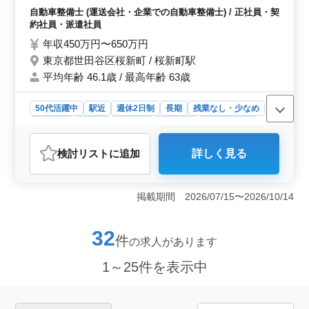
運営 ・カリキュラムならびに教材開発 自動
自動車整備士 (運送会社・企業での自動車整備士) / 正社員・契
車業界の未来を支える若者に生きた教育を提
約社員・派遣社員
供する指導者としてご活躍いただける方をお
年収450万円〜650万円
迎えします。 ベテランメカニックとして培
東京都世田谷区桜新町 / 桜新町駅
ってきた技術を、存分に活かせる職場です！
平均年齢 46.1歳 / 最高年齢 63歳
50代活躍中
駅近
週休2日制
長期
残業なし・少なめ
男性歓迎
正社員
契約社員
派遣社員
自動車整備士
おすすめポイント
検討リスト
に追加
詳しく見る
＜自動車整備士の経験を教育に活かせる＞ この求人で
は、整備士としての経験を活かし、次世代の自動車整備
士を育成する教育の場で活躍できます。特に、指導やカ
掲載期間 2026/07/15〜2026/10/14
リキュラム開発に興味がある方には魅力的です。教員と
して学生と向き合い、業界の未来を担う若者たちに知識
と技術を伝えるやりがいがあります。 ＜安定した収
32
件
の求人があります
入と福利厚生の充実＞ 年収450万円から650万円と安定
した収入が期待でき、賞与も年2回支給されるため、経済
1～25件を表示中
的な安定感があります。また、社会保険完備で育児・介
護休業などの取得実績があり、安心して働ける環境が整
っています。長期的にキャリアを築いていくことが可能
です。 ＜働きやすい環境とプライベートの充実＞