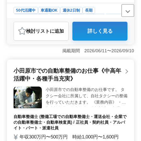
50代活躍中
車通勤OK
週休2日制
長期
残業なし・少なめ
男性歓迎
正社員
契約社員
派遣社員
アルバイト・パート
自動車整備士
検討リスト
に追加
詳しく見る
おすすめポイント
＜中高年活躍の場＞ この求人は中高年の方々が活躍で
きる環境が整っています。ベテランのシニア層も大歓迎
掲載期間 2026/06/11〜2026/09/10
であり、今までの豊富な経験や知識を活かして活躍する
ことができます。経験豊富な方々のご応募をお待ちして
います。 ＜残業少なめの働き方＞ 残業が少なめと
小田原市での自動車整備のお仕事《中高年
いうのもこの求人の魅力の一つです。自分の仕事をきち
活躍中・各種手当充実》
んとこなしながら、仕事とプライベートのバランスを取
りやすい環境が整っています。安定した勤務環境で、長
小田原市での自動車整備のお仕事です。 タ
く働き続けたい方に適した職場です。 ＜多彩な業務
クシー会社に所属して、自社タクシーの整備
内容＞ 自社所有の大型バスから自家用車まで、幅広い
車両の整備に携わることができます。定期点検整備から
を行っていただきます。 《業務内容》 ・定
納車整備、さらにトラブルシューティング時の対応ま
期点検整備、納車整備、車検対応 ・部品の
で、整備業務全般に携わることができます。幅広い経験
交換・取り付け・補修 ・トラブルシューテ
自動車整備士 (整備工場での自動車整備士・運送会社・企業で
を積むことができる職場です。
ィング時の整備業務全般 ・カーナビ・ETC
の自動車整備士・自動車検査員) / 正社員・契約社員・アルバ
の設置 ・オーディオ・ナビ等の取付け ＊50
イト・パート・派遣社員
歳以上も活躍中 ＊是非今までの経験を活か
年収300万円〜500万円 時給1,000円〜1,600円
してください！