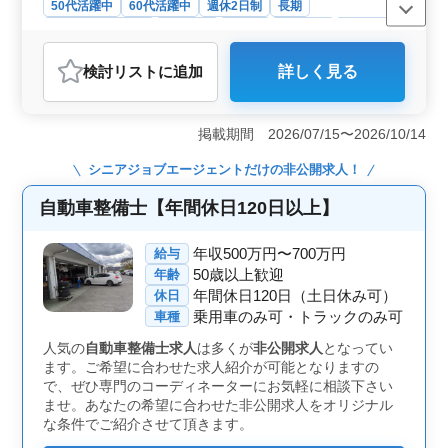
50代活躍中
60代活躍中
週休2日制
長期
残業なし・少なめ
男性歓迎
正社員
契約社員
派遣社員
自動車整備士
検討リスト
に追加
詳しく見る
おすすめポイント
＜働きやすさと安定性＞ この求人は、完全週休二日制
であり、残業も月平均10時間と非常に少ないため、プラ
掲載期間 2026/07/15〜2026/10/14
イベートの時間を大切にしたい方に最適です。また、就
業時間も6時30分から15時30分、または8時から17時まで
シニアジョブエージェント
だけの非公開求人！
と、日中の勤務が基本のため、生活リズムを安定させな
がら働くことができます。仕事とプライベートの両立を
自動車整備士【年間休日120日以上】
重視する方に、非常に働きやすい職場環境です。 ＜
経験と資格を活かせる環境＞ この職場では、3級自動車
年収500万円〜700万円
給与
整備士以上の資格を有していれば、整備士としての経験
50歳以上歓迎
年齢
年数を問わず応募が可能です。ベテランメカニックを積
年間休日120日（土日休み可）
休日
極的に募集しているため、これまで培ってきた技術や経
乗用車のみ可・トラックのみ可
験を存分に活かしながら、さらにスキルを磨くことがで
車種
きます。また、タクシー整備や定期点検、車検といった
人気の
自動車整備士求人
は多くが
非公開求人
となってい
幅広い業務に携わることで、整備士としてのキャリアを
ます。ご希望に合わせた求人紹介が可能となりますの
着実に積むことが可能です。 ＜給与と福利厚生の充
で、ぜひ専門のコーディネーターにお気軽に相談下さい
実＞ この求人では、年収450万円〜650万円と高い水準
ませ。あなたの希望に合わせた非公開求人をオリジナル
の給与が設定されており、通勤手当や各種社会保険（雇
な条件でご紹介させて頂きます。
用・労災・健康・厚生年金）が完備されています。ま