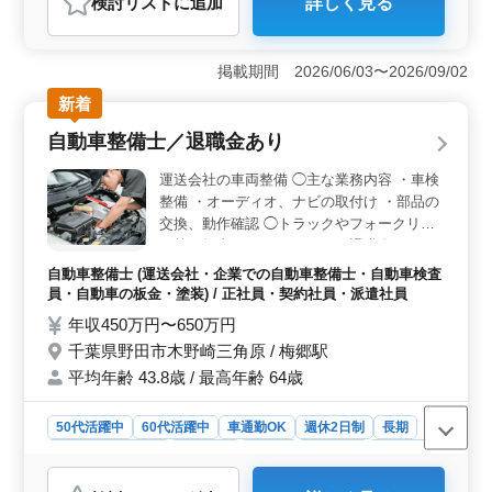
検討リスト
に追加
詳しく見る
おすすめポイント
＜経験・スキルを活かせる環境＞ 法定点検、車検整
備、修理対応など車両整備業務を担当します。乗用車か
掲載期間 2026/06/03〜2026/09/02
らトラック、建設機械、特殊車両まで幅広く扱うため、
新着
これまで培った整備経験を活かせます。 ＜働きやす
い環境＞ 完全週休2日制、年間休日124日の勤務環境で
自動車整備士／退職金あり
す。50代・60代が活躍している職場で、経験豊富な整備
士として技術を発揮できます。 ＜待遇・福利厚生
運送会社の車両整備 ◯主な業務内容 ・車検
＞ 賞与あり、交通費支給、各種社会保険完備。育児休
整備 ・オーディオ、ナビの取付け ・部品の
業取得実績もあり、安心して長く働ける環境です。
交換、動作確認 ◯トラックやフォークリフ
ト等を担当して頂きます。 ＊退職金あり ＊
賞与あり ＊交通費支給 ＊完全週休2日制 ＊
自動車整備士 (運送会社・企業での自動車整備士・自動車検査
年間休日115日 これまで積み重ねた実力を発
員・自動車の板金・塗装) / 正社員・契約社員・派遣社員
揮できます。 実力に自信のある方、ぜひご
年収450万円〜650万円
応募ください！
千葉県野田市木野崎三角原 / 梅郷駅
平均年齢 43.8歳 / 最高年齢 64歳
50代活躍中
60代活躍中
車通勤OK
週休2日制
長期
残業なし・少なめ
男性歓迎
正社員
契約社員
派遣社員
自動車整備士