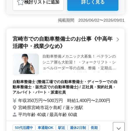
検討リスト
に追加
詳しく見る
おすすめポイント
＜運送会社ならではの整備業務に携われる職場＞ トラ
ックやフォークリフトの車検整備を中心に、オーディオ
掲載期間 2026/06/02〜2026/09/01
やナビの取付け、部品交換などを担当します。大型車両
や物流を支える車両の整備経験を活かせる環境で
す。 ＜経験を活かして活躍できる環境＞ 最高年齢
宮崎市での自動車整備士のお仕事《中高年
64歳のスタッフも活躍しており、培ってきた整備技術や
活躍中・残業少なめ》
知識を発揮できます。運送会社の保有車両を支える重要
なポジションとして活躍できる職場です。 ＜休日制
自動車整備メカニック大募集！ ベテランの
度と福利厚生が充実＞ 完全週休2日制に加え、年間休日
シニア層も大歓迎！ ・フォークリフト・シ
115日を確保しています。退職金制度や育児休業取得実績
もあり、長期的なキャリア形成を目指しやすい環境
ョベルローダー等の点検、整備 ・定期点検
整備、納車整備、車検対応 ・部品の交換・
取り付け・補修 ・トラブルシューティング
自動車整備士 (整備工場での自動車整備士・ディーラーでの自
時の整備業務全般 ・お客さんの見積もり対
動車整備士・販売店での自動車整備士) / 正社員・契約社員・
応 ・フロント業務一部あり ・カーナビ・
アルバイト・パート・派遣社員
ETCの設置 ・オーディオ・ナビ等の取付け
年収350万円〜500万円 時給1,400円〜2,000円
＊50歳以上も活躍中 ＊今までの経験を活か
宮崎県宮崎市花ケ島町 / 蓮ヶ池駅
してください
平均年齢 40歳 / 最高年齢 60歳
50代活躍中
車通勤OK
駅近
週休2日制
長期