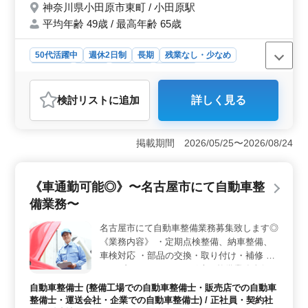
神奈川県小田原市東町 / 小田原駅
平均年齢 49歳 / 最高年齢 65歳
50代活躍中
週休2日制
長期
残業なし・少なめ
男性歓迎
正社員
契約社員
派遣社員
アルバイト・パート
自動車整備士
検討リスト
に追加
詳しく見る
おすすめポイント
＜働きやすさ＞ 小田原市での自動車整備のお仕事は、
中高年の方々が活躍できる環境です。週休2日制で、残業
掲載期間 2026/05/25〜2026/08/24
も少なめなので、プライベートとの両立がしやすいで
す。また、各種手当充実で収入面も安定していま
す。 ＜キャリアチャンス＞ タクシー会社での自社
《車通勤可能◎》〜名古屋市にて自動車整
タクシーの整備を行うお仕事です。自動車整備経験が5年
備業務〜
以上ある方を歓迎しています。幅広い整備業務に携わり
ながら、経験とスキルを活かし、さらに成長できる環境
名古屋市にて自動車整備業務募集致します◎
です。また、50歳以上も活躍中ということで、豊富な経
《業務内容》 ・定期点検整備、納車整備、
験を持つ方々がチームを支えています。 ＜福利厚生
＞ 年収300万円〜500万円と時給1,000円〜1,600円の水
車検対応 ・部品の交換・取り付け・補修 ・
準で、安定した収入が得られます。通勤手当や福利厚生
トラブルシューティング時の整備業務全般
も充実しており、安心して働ける環境が整っています。
・お客さんの見積もり対応 ・フロント業務
自動車整備士 (整備工場での自動車整備士・販売店での自動車
さらに、禁煙環境での勤務なので、健康面でも安心で
一部あり ・カーナビ・ETCの設置 ・オーデ
整備士・運送会社・企業での自動車整備士) / 正社員・契約社
す。