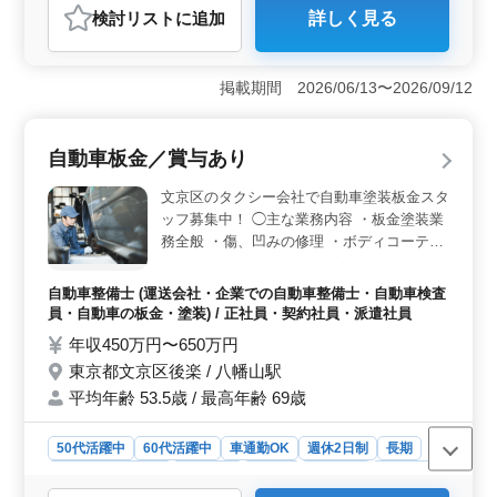
検討リスト
に追加
詳しく見る
おすすめポイント
＜経験者歓迎＞ 周南市で自動車整備士を募集中です。
経験豊富な中高年が活躍している職場です。若手スタッ
掲載期間 2026/06/13〜2026/09/12
フの育成にも携われます。 ＜安定した勤務環境＞
週休2日制で、残業も少なめです。マイカー通勤可で通勤
も便利。社会保険完備で安心して働けます。 ＜業務
自動車板金／賞与あり
内容＞ 整備、部品交換、トラブルシューティングなど
幅広い業務に携わっていただきます。 経験を活かせ、
文京区のタクシー会社で自動車塗装板金スタ
やりがいのあるお仕事です。
ッフ募集中！ ◯主な業務内容 ・板金塗装業
務全般 ・傷、凹みの修理 ・ボディコーティ
ング ・ルームクリーニング ・デントリペア
シニア世代のベテランスタッフも活躍中で
自動車整備士 (運送会社・企業での自動車整備士・自動車検査
す。 アットホームで働きやすい企業です。
員・自動車の板金・塗装) / 正社員・契約社員・派遣社員
＊賞与あり ＊昇給制度あり ＊車通勤OK ＊
年収450万円〜650万円
50歳以上活躍中 ＊60歳以上活躍中
東京都文京区後楽 / 八幡山駅
平均年齢 53.5歳 / 最高年齢 69歳
50代活躍中
60代活躍中
車通勤OK
週休2日制
長期
残業なし・少なめ
男性歓迎
正社員
契約社員
派遣社員
自動車整備士