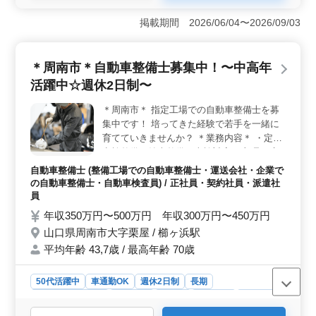
＜シニア層の整備士募集＞ 東京都江戸川区西小岩にあ
るタクシー会社では、シニア層の整備士を積極的に募集
掲載期間 2026/06/04〜2026/09/03
しています。経験豊富な方々が、タクシーの整備業務に
携わりながら、安定した環境で活躍できるチャンスがあ
ります。 ＜お仕事内容＞ 点検整備や緊急整備、分
＊周南市＊自動車整備士募集中！〜中高年
解整備などの整備業務を行います。具体的には、各種メ
活躍中☆週休2日制〜
ーターの配置や部品の取り付けや交換、補修などを担当
します。月10時間程度の残業で、仕事とプライベートの
＊周南市＊ 指定工場での自動車整備士を募
両立がしやすくなっています。さらに、交通費も支給さ
集中です！ 培ってきた経験で若手を一緒に
れるので、通勤も安心です。 ＜待遇と勤務条件＞
募集は正社員、契約社員、派遣社員のいずれかで、年収
育てていきませんか？ ＊業務内容＊ ・定期
は400万円から500万円です。通勤手当が支給され、賞与
点検整備、納車整備、車検対応 ・部品の交
も年2回支給されます。週5〜6日のシフト制での勤務で、
換・取り付け・補修 ・トラブルシューティ
自動車整備士 (整備工場での自動車整備士・運送会社・企業で
休日もしっかり確保されています。勤務時間は早朝から
ング時の整備業務全般 ・お客さんの見積も
の自動車整備士・自動車検査員) / 正社員・契約社員・派遣社
夕方までで、残業は月10時間程度と少なめです。経験豊
り対応 ・フロント業務一部あり ・カーナ
員
富な方々のご応募をお待ちしています。
ビ・ETCの設置 ＊ポイント＊ ・週休2日制
年収350万円〜500万円 年収300万円〜450万円
・中高年活躍中 ・交通費支給 ・社会保険完
山口県周南市大字栗屋 / 櫛ヶ浜駅
備 ・マイカー通勤可 ＼まずはお気軽にお問
平均年齢 43,7歳 / 最高年齢 70歳
い合わせください／
50代活躍中
車通勤OK
週休2日制
長期
残業なし・少なめ
男性歓迎
正社員
契約社員
派遣社員
自動車整備士