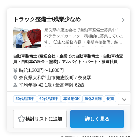
トラック整備士/残業少なめ
奈良県の運送会社で自動車整備士募集中！
ベテランメカニック、積極的に募集していま
す。 ◯主な業務内容 ・定期点検整備、納車
整備、車検対応 ・部品の交換・取り付け・
補修 ・トラブルシューティング時の整備業
自動車整備士 (運送会社・企業での自動車整備士・自動車検査
務全般 ・カーナビ・ETCの設置 ・オーディ
員・自動車の板金・塗装) / アルバイト・パート・派遣社員
オ・ナビ等の取付け ＊車種はトラック
時給1,200円〜1,800円
（4t・10t）などになります。 完全週休二日
奈良県大和郡山市発志院町 / 奈良駅
制。 残業も少なめで働きやすい職場です！
平均年齢 42.1歳 / 最高年齢 62歳
50代活躍中
60代活躍中
車通勤OK
週休2日制
長期
残業なし・少なめ
男性歓迎
派遣社員
アルバイト・パート
自動車整備士
検討リスト
に追加
詳しく見る
おすすめポイント
＜働きやすさとワークライフバランスの充実＞ この求
人は完全週休二日制であり、さらに残業が少ないため、