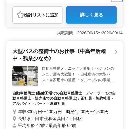
残業なし・少なめ
男性歓迎
正社員
契約社員
派遣社員
自動車整備士
検討リスト
に追加
詳しく見る
おすすめポイント
＜安定した働きやすさと週休二日制＞ 群馬県前橋市力
丸町に位置する自動車整備士の募集です。この求人は週
掲載期間 2026/06/15〜2026/09/14
休二日制で、残業も少なめであるため、仕事とプライベ
ートのバランスを取りやすい環境が整っています。ま
た、車通勤も可能で、駒形駅からのアクセスも良好で
大型バスの整備士のお仕事《中高年活躍
す。 ＜経験者歓迎とベテランシニア層の活躍＞ 幅
中・残業少なめ》
広い車両に対応する整備全般や車検、定期点検、一般修
理などの業務に携わることができます。メカニック経験
自動車整備メカニック大募集！ ベテランの
のある方や、ベテランシニア層の方も活躍しています。
シニア層も大歓迎！ ・自社所有の大型バ
必要な資格は3級自動車整備士以上で、自動車整備経験が
5年以上ある方が対象です。 ＜安定した給与と福利厚
ス・自家用車の整備 ・グループ内の事業用
生＞ 給与面では、年収が350万円から450万円と、安定
車両（中・小型バス・タクシー）自家用車の
した水準が保たれています。さらに、通勤手当や福利厚
点検・整備 ・定期点検整備、納車整備、車
自動車整備士 (整備工場での自動車整備士・ディーラーでの自
生も充実しており、安心して働くことができます。雇
検対応 ・部品の交換・取り付け・補修 ・ト
動車整備士・販売店での自動車整備士) / 正社員・契約社員・
用・労災・健康・厚生など、社員の福祉を考慮した体制
ラブルシューティング時の整備業務全般 ・
アルバイト・パート・派遣社員
が整っています。
カーナビ・ETCの設置 ・オーディオ・ナビ
年収300万円〜400万円 時給1,200円〜1,600円
等の取付け ＊50歳以上も活躍中 ＊今までの
長野県上田市秋和金具田 / 上田駅
経験を活かしてください
平均年齢 42歳 / 最高年齢 62歳