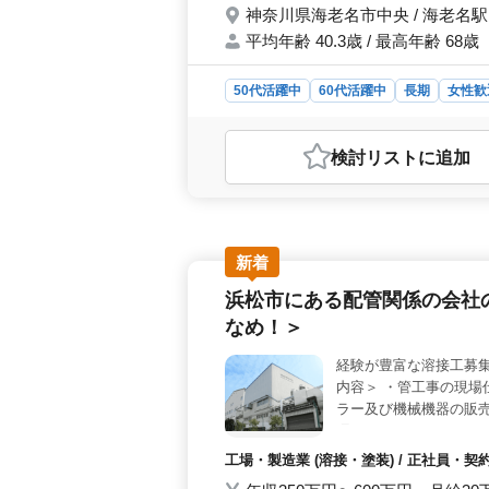
神奈川県海老名市中央 / 海老名駅
平均年齢 40.3歳 / 最高年齢 68歳
50代活躍中
60代活躍中
長期
女性歓
おすすめポイント
＜ベテラン採用実績あり＞ この求人
検討リスト
に追加
プリント基板のパターン設計やその他
されるため、ベテランの方も安心し
に位置する工場での勤務です。月給30万
万円となります。週5〜6日の勤務と
りと休息を取ることができます。 
新着
す。雇用保険や労災保険、健康保険、
浜松市にある配管関係の会社
できます。有給休暇や夏季休暇、GW
ある働き方が可能です。
なめ！＞
経験が豊富な溶接工募集
内容＞ ・管工事の現場
ラー及び機械機器の販売
廻りのメンテナンス ・
当支給あり 経験豊富な
工場・製造業 (溶接・塗装) / 正社員・
さい！ ご応募お待ちし