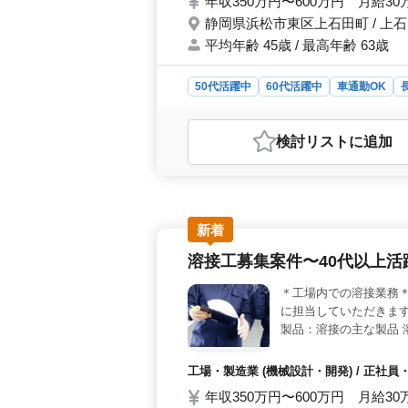
年収350万円〜600万円 月給3
静岡県浜松市東区上石田町 / 上
平均年齢 45歳 / 最高年齢 63歳
50代活躍中
60代活躍中
車通勤OK
おすすめポイント
＜溶接工の求人＞ 静岡県浜松市東区
検討リスト
に追加
積極的に募集しています。中高年層が
社員、契約社員、派遣社員の雇用形
作業が中心で、タンクや製缶、架台な
販売設置やメンテナンスも行います。
躍中です。 ＜特徴＞ 福利厚生と
新着
環境が整っています。また、経験を活
溶接工募集案件〜40代以上
おすすめの求人です。
＊工場内での溶接業務
に担当していただきます
製品：溶接の主な製品 
・作業着支給 ・資格手
お気軽にお問い合わせ
工場・製造業 (機械設計・開発) / 正社
年収350万円〜600万円 月給3