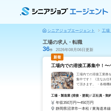
シニアジョブエージェント
工場
工場の求人・転職
36
2026年08月06日更新
件
新着
工場内での溶接工募集中！〜
工場内での溶接工業務
集中です！ 《主なお仕
て頂きます。 ・各種機械
上の経験者様もご活躍中
はご不明な点や気にな
工場・製造業 (溶接・塗装) / 正社員
ちしております！
年収350万円〜450万円
静岡県沼津市一本松 / 東海道本線