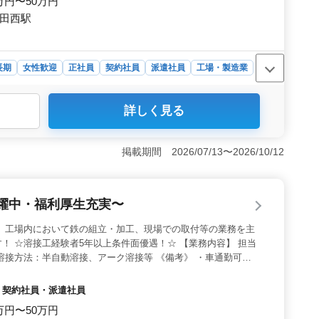
0万円〜50万円
石田西駅
長期
女性歓迎
正社員
契約社員
派遣社員
工場・製造業
上石田町にある配管関連の企業では、経験豊富な溶接工を
詳しく見る
活躍する環境で、残業も少なめで働きやすい環境です。正
態があります。 ＜仕事内容＞ 主な業務は管工事の現場
どの溶接業務が含まれます。また、ボイラーや機械機器の
掲載期間 2026/07/13〜2026/10/12
経験豊富な方を求めており、50代以上のベテランも多数活
して、家族手当や資格手当などが整っており、働きやすい
かして、溶接工としてさらなるキャリアを築きたい方々に
活躍中・福利厚生充実〜
＊ 工場内において鉄の組立・加工、現場での取付等の業務を主
！ ☆溶接工経験者5年以上条件面優遇！☆ 【業務内容】 担当
溶接方法：半自動溶接、アーク溶接等 《備考》 ・車通勤可能
当支給あり ＊50代以上急募企業です！ 溶接工経験の有る方、
ください！
員・契約社員・派遣社員
0万円〜50万円