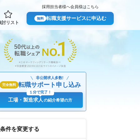
採用担当者様へ
会員様はこちら
転職支援サービスに申込む
無料
検討リスト
非公開求人多数!
転職サポート申し込み
完全無料
１分で完了！
工場・製造求人
の紹介希望の方
条件を変更する