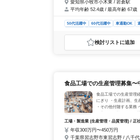
愛知県小牧市小木東 / 岩倉駅
平均年齢 52.4歳 / 最高年齢 67歳
50代活躍中
60代活躍中
車通勤OK
契約社員
工場・製造業
おすすめポイント
検討リスト
に追加
＜安定した働きやすい環境＞ 本求人
ば製品経験がなくても丁寧に指導して
す。 ＜待遇と福利厚生が充実＞ 高
昇給制度、育児支援、永年勤続褒賞
車通勤が可能で、無料駐車場も完備。
通勤がしやすい環境です。
食品工場での生産管理募集〜
食品工場での生産管理経
にぎり ・生産計画、生
・その他付随する業務 
た方でも経験があれば問
工場・製造業 (生産管理・品質管理) /
年収300万円〜450万円
千葉県習志野市東習志野 / 八千