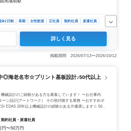
屋競馬場前駅
週休2日制
長期
女性歓迎
正社員
契約社員
派遣社員
詳しく見る
CADを駆使して機械や設備の設計業務に携わり、部品表や
行います。土日休みで残業も少なめなので、ワークライフ
境です。 ＜アクセスの便利な場所での働きやすさ＞ 名
掲載期間 2026/07/13〜2026/10/12
に位置し、車通勤も可能です。無料駐車場完備なので、通
休2日制で土日もしっかり休めるため、プライベートの時
ます。 ＜豊富な経験と知識を活かすチャンス＞ ベテラ
◎海老名市☆プリント基板設計♪50代以上
富な経験や知識を活かしながら新たな挑戦ができます。経
じて、スキルアップや成長を目指すことができるでしょ
、機械設計のご経験がある方を募集しています！ 〜お仕事内
ターン設計(アートワーク） その他付随する業務 〜おすすめポ
SI EDA5 20年以上機械設計の経験がある方優遇します☆ 50代
応募お待ちしております♪
員・契約社員・派遣社員
0万円〜50万円