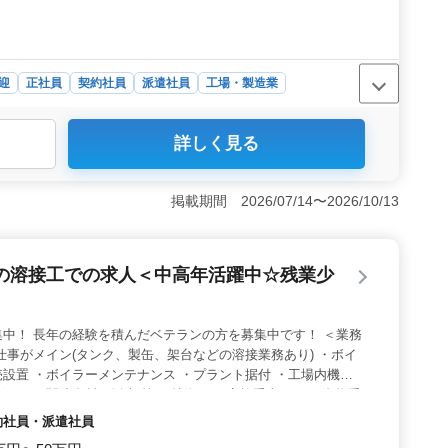
迎
正社員
契約社員
派遣社員
工場・製造業
は、機械設計経験が5年以上ある方を対象としています。
詳しく見る
付随する業務を担当します。経験が20年以上ある方は優遇
てご応募ください。 ＜働きやすい環境＞ 海老名市中央
円から50万円の給与が支給され、年収350万円から600
掲載期間 2026/07/14〜2026/10/13
なりますが、土曜日は祝日がある週のみ出勤となり、しっか
＜福利厚生とサポート体制＞ 交通費は実費支給されま
厚生年金などの福利厚生が提供され、安心して働くことが
の溶接工での求人＜中高年活躍中☆残業少
休暇、年末年始などの休暇制度も整っており、メリハリの
中！ 長年の経験を積んだベテランの方を募集中です！ ＜業務
仕事がメイン(タンク、製缶、架台などの溶接業務あり) ・ボイ
設置 ・ボイラーメンテナンス ・プラント据付 ・工場内機械
ボイラー関連資材の販売 等 ＜特徴＞ ・家族手当あり ・資格手
50代以上の方が活躍中！ ぜひ皆様の経験を存分に発揮してくだ
契約社員・派遣社員
ております。