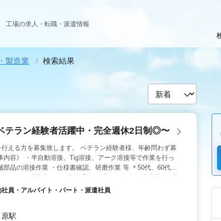
工場の求人・転職・派遣情報
・製造業
検索結果
ベテラン経験者活躍中・完全週休2日制◎〜
を行える方を募集致します。 ベテラン経験者様、年齢問わず募
事内容》 ・半自動溶接、Tig溶接、アーク溶接等で作業を行っ
部品の溶接作業 ・仕様書確認、研磨作業 等 ＊50代、60代以
です！ ＊残業少なめ、完全週休2日制でお休みも充実◎ まず
る点、お気軽にお問い合わせくださいませ☆ 皆様のご応募を待
・契約社員・アルバイト・パート・派遣社員
 原駅