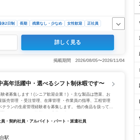
週休2日制
長期
残業なし・少なめ
女性歓迎
正社員
詳しく見る
は50歳以上の方が多く活躍しており、品質管理経験があれ
くれる環境です。シニア層にも安心して働ける職場で
水準な給与に加え、賞与は年2回（実績4ヶ月分）あり。
掲載期間 2026/08/05〜2026/11/04
制度など福利厚生が充実しています。 ＜通勤の利便性＞
通勤手当は実費支給で上限がなく、愛知県内や周辺からの
中高年活躍中・選べるシフト制休暇です〜
験者募集します！(シニア歓迎企業！) ・主な製品は惣菜、お
産販売管理 ・受注管理、在庫管理 ・作業員の指導、工程管理
ベテランの生産管理経験者を募集します。 他の食品を扱ってい
題ございません。 皆様のご応募お待ちしております！
 正社員・契約社員・アルバイト・パート・派遣社員
代台駅