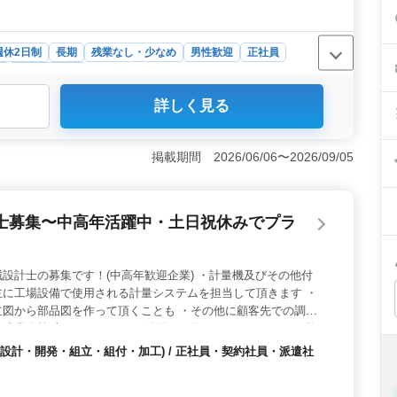
週休2日制
長期
残業なし・少なめ
男性歓迎
正社員
ト
工場・製造業
詳しく見る
環境＞ 溶接工の募集では、ベテラン経験者が活躍してい
0代や60代の方も多く在籍しています。経験豊富な方々と
ことができます。 ＜働きやすい完全週休2日制＞ 残
掲載期間 2026/06/06〜2026/09/05
安定した勤務が期待できます。また、無料駐車場が完備さ
やすい環境が整っています。 ＜多彩な溶接業務に携わる
やTig溶接、アーク溶接など、多彩な作業に携わることがで
士募集〜中高年活躍中・土日祝休みでプラ
確認など、幅広い業務に挑戦できます。
設計士の募集です！(中高年歓迎企業) ・計量機及びその他付
主に工場設備で使用される計量システムを担当して頂きます ・
立図から部品図を作って頂くことも ・その他に顧客先での調整
作成業務等 主にＩＪＣＡＤを使用する為、ＡＵＴＯＣＡＤ経験
設備の設計経験有る方優遇致します 皆様のご応募お待ちしてお
設計・開発・組立・組付・加工) / 正社員・契約社員・派遣社