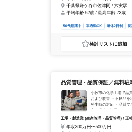
千葉県鎌ケ谷市佐津間 / 六実駅
平均年齢 52歳 / 最高年齢 73歳
50代活躍中
車通勤OK
週休2日制
長
派遣社員
工場・製造業
おすすめポイント
検討リスト
に追加
＜中高年向けプライベート重視＞ 中
しています。土日祝休みで年間休日1
計経験がある方を特に歓迎し、組立
CAD経験者歓迎＞ IJCADやAut
の設計業務に携わり、大型製品に関わ
業務もあり、幅広いスキルを発揮で
品質管理・品質保証／無料駐
社員など多彩な雇用形態が選択可能です
り（年3回）など、安心して働ける給
小牧市の化学工場で品質
および改善 ・不良品を
発生時の対応 ・品質マ
寧に業務を指導しますの
り ＊昇給制度あり ＊車
工場・製造業 (生産管理・品質管理) / 
中
年収300万円〜500万円