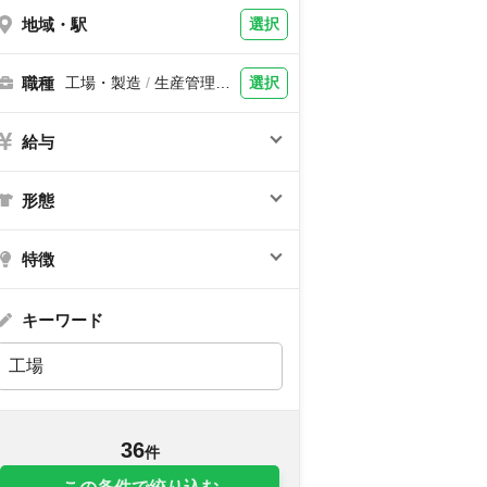
地域・駅
選択
職種
選択
工場・製造
/
生産管理・
品質管理、機械設計・開
発、電気設計・回路設
計、金型設計、機械オペ
給与
レーター、組立・組付・
加工、軽作業、鋳造・鍛
造、溶接・塗装、フォー
クリフト
形態
特徴
キーワード
36
件