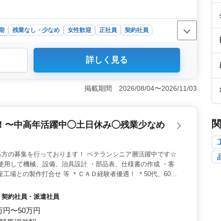
期
残業なし・少なめ
女性歓迎
正社員
契約社員
製造業
詳しく見る
生産管理経験者を歓迎。シニア層も積極的に採用し、ベテ
ポートできる環境です。柔軟なシフト制度で、ワークライ
とができます。 ＜給与と労働条件＞ 年収は300万円
掲載期間 2026/08/04〜2026/11/03
通勤手当は全額支給され、賞与は年2回支給されます。福利厚
ができます。 ＜勤務環境＞ 充実した施設と設備が整っ
に携わります。工場内での生産計画や管理業務を通じて、
！〜中高年活躍中◯土日休み◯残業少なめ
る方の募集を行っております！ ベテランシニア層活躍中です☆
を使用して機械、設備、治具設計 ・部品表、仕様書の作成 ・客
工場との製作打合せ 等 ＊ＣＡＤ経験者優遇！ ＊50代、60代
待ちしております♪
員・契約社員・派遣社員
0万円〜50万円