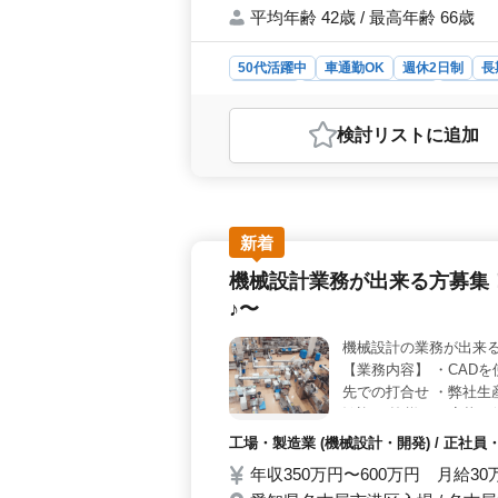
平均年齢 42歳 / 最高年齢 66歳
50代活躍中
車通勤OK
週休2日制
長
派遣社員
アルバイト・パート
工場・
おすすめポイント
検討リスト
に追加
＜中高年ベテラン歓迎＞ 経験豊富な
ランのノウハウを活かしてチームをサ
フバランスを重視し、無理なく働くこ
から450万円までとなっています。
生も整っており、安心して働くこと
新着
た工場で、おにぎりや惣菜などの製造
機械設計業務が出来る方募集
製品のクオリティを支えましょう。
♪〜
機械設計の業務が出来
【業務内容】 ・CAD
先での打合せ ・弊社生産
歓迎！ 皆様のご応募お
工場・製造業 (機械設計・開発) / 正社
年収350万円〜600万円 月給3