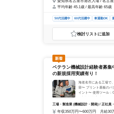
愛知県名古屋市港区入場 / 名古
平均年齢 45.1歳 / 最高年齢 65歳
50代活躍中
60代活躍中
車通勤OK
工場・製造業
おすすめポイント
検討リスト
に追加
＜中高年が活躍する機械設計業務＞ 
仕様書の作成、顧客との打合せなどを
バランスを大切にしながら働ける環
古屋競馬場前駅から徒歩圏内の好立地
勤もストレスなく行えます。また、週
新着
間を充実させながら仕事に集中でき
ベテラン機械設計経験者募集中
ンシニア層が多く活躍する職場で、豊
験豊富な先輩たちとの協力や指導を通
の新規採用実績有り！
う。
海老名市にある工場で
容〜 プリント基板のパ
イント〜 使用ツール：C
の新規採用実績有り ご
工場・製造業 (機械設計・開発) / 正社
年収350万円〜600万円 月給3