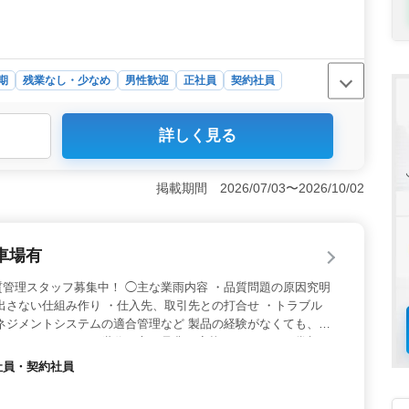
期
残業なし・少なめ
男性歓迎
正社員
契約社員
詳しく見る
高年の方が活躍できる計量器製造企業で機械設計士を募集
21日、プライベートの充実が期待できます。工場設備の設
図や部品図の作成など、幅広い業務に挑戦できます。 ＜
掲載期間 2026/07/03〜2026/10/02
oCAD経験者が優遇される環境です。計量機及びその他付随設備
る経験が豊富な方にも最適です。調整作業や仕様書の作成
きます。 ＜安定の雇用条件＞ 正社員、契約社員、派遣
車場有
。年収350万円〜450万円、通勤手当全額支給、賞与あ
与体系と福利厚生が整っています。
管理スタッフ募集中！ ◯主な業雨内容 ・品質問題の原因究明
出さない仕組み作り ・仕入先、取引先との打合せ ・トラブル
ネジメントシステムの適合管理など 製品の経験がなくても、丁
で ベテランシニア世代の方も是非ご応募ください。 ＊賞与あ
通勤OK ＊無料駐車場あり ＊50歳以上活躍中 ＊60歳以上活躍
正社員・契約社員