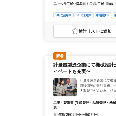
平均年齢 40.0歳 / 最高年齢 65歳
50代活躍中
60代活躍中
車通勤OK
契約社員
派遣社員
アルバイト・パー
おすすめポイント
検討リスト
に追加
＜ベテラン経験者の活躍が期待される
ます。10年以上の経験が求められ、5
共に、安定した環境で業務に取り組む
業が少なく、完全週休2日制のもと、
れており、車通勤も可能です。働き
新着
機会＞ 溶接工業務では、半自動溶接
計量器製造企業にて機械設計
きます。機械部品の溶接作業や仕様書
イベートも充実〜
計量器製造企業にて機械
随設備等の設計業務、
大型製品が多い為、組
作業、説明、仕様書の
者募集します 特に工場
工場・製造業 (生産管理・品質管理・機械
ります！
員
年収350万円〜450万円