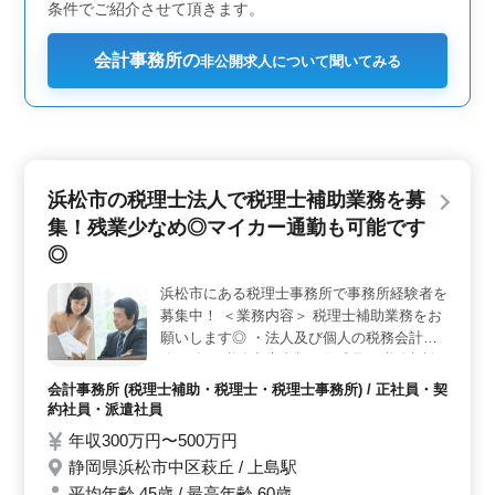
条件でご紹介させて頂きます。
会計事務所の
非公開求人について聞いてみる
浜松市の税理士法人で税理士補助業務を募
集！残業少なめ◎マイカー通勤も可能です
◎
浜松市にある税理士事務所で事務所経験者を
募集中！ ＜業務内容＞ 税理士補助業務をお
願いします◎ ・法人及び個人の税務会計業
務 ・各種税務申告書類の作成及び税務相談
業務 ・会社設立、事業承継等のサポート ・
会計事務所 (税理士補助・税理士・税理士事務所) / 正社員・契
相続対策～相続税申告業務 ・経営アドバイ
約社員・派遣社員
ス 等 中高年活躍中◎ ぜひ今までの経験を活
年収300万円〜500万円
かして頂ける方のご応募お待ちしておりま
静岡県浜松市中区萩丘 / 上島駅
す！
平均年齢 45歳 / 最高年齢 60歳