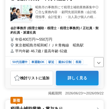
両立がしやすい環境です。また、残業がなく、規則正し
い生活リズムを保てるため、ワークライフバランスを重
昭島市の事務所にて税理士補助業務募集中◎
視する方に最適です。 ＜多様な業務内容とサポート
◯主な業務内容 ・顧問先巡回業務（会計処
＞ 会計ソフトへの仕訳入力や申告書の作成、年末調
理指導、会計監査） ・法人及び個人の税務
整、源泉所得税の納付書作成、法定調書の作成など、多
会計業務 ・各種税務申告書類の作成及び税
岐にわたる業務を担当できます。会計事務所での経験を
務相談業務 ・会社設立、事業承継等のサポ
会計事務所 (税理士補助・税理士・税理士事務所) / 正社員・契
活かしつつ、幅広いスキルを習得するチャンスがありま
ート ・相続対策～相続税申告業務 ・経営ア
約社員・派遣社員
す。ベテランスタッフも多く在籍しているため、分から
ドバイス 備考 週休2日制 ソフト ：弥生会
年収400万円〜550万円
ないことがあればすぐに相談できる環境です。
計、達人シリーズ 駅チカ 車通勤可能 ご応募
東京都昭島市昭和町 / ＪＲ青梅線 昭島駅
お待ちしております◎
平均年齢 46.7歳 / 最高年齢 62歳
50代活躍中
車通勤OK
駅近
週休2日制
長期
女性歓迎
正社員
契約社員
派遣社員
会計事務所
おすすめポイント
検討リスト
に追加
詳しく見る
＜働きやすさ＞ 週休2日制で、昭島駅近の事務所で
す。 中高年も活躍中の働きやすい職場環境です。
＜業務内容＞ 税務会計業務全般に携わり、経営アドバ
掲載期間 2026/06/23〜2026/09/22
イスや相続対策など、幅広い業務があります。経験を活
かせます。 ＜待遇・給与＞ 年収400万円〜550万
新着
円。 社会保険完備、通勤手当支給など福利厚生も充実
税理士補助業務・賞与あり