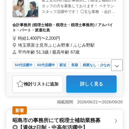
富士見市内の会計事務所にて税理士補助のス
タッフの方を募集しております！ ベテラン
スタッフ活躍中です！ ◯主な業務 ・会計ソ
フトのへの仕訳入力 ・申告書の作成 ・年末
調整 ・源泉所得税の納付書作成 ・法定調書
会計事務所 (税理士補助・税理士・税理士事務所) / アルバイ
の作成 ・メール対応 など ＊ポイント＊ ・
ト・パート・派遣社員
駅チカ ・完全週休2日制 ・残業なし ・中高
時給1,400円〜2,200円
年活躍中 ＼まずはお気軽にお問い合わせく
埼玉県富士見市ふじみ野東 / ふじみ野駅
ださい／
平均年齢 51.3歳 / 最高年齢 67歳
50代活躍中
60代活躍中
駅近
長期
残業なし・少なめ
女性歓迎
派遣社員
アルバイト・パート
会計事務所
おすすめポイント
検討リスト
に追加
詳しく見る
＜アクセスの良さ＞ 最寄駅であるふじみ野駅から徒歩
圏内に位置し、駅チカで通勤が非常に便利です。通勤時
間を短縮できるため、働く時間以外のプライベートな時
掲載期間 2026/06/21〜2026/09/20
間も確保しやすくなります。車通勤が不要なため、公共
交通機関を利用して通勤できる方には理想的な勤務地で
新着
す。 ＜柔軟な働き方＞ 週3〜5日の勤務で、1日あた
昭島市の事務所にて税理士補助業務募
りの労働時間は5時間程度です。完全週休2日制で、土日
祝日は休みとなっているため、家庭やプライベートとの
◎【週休2日制・中高年活躍中】