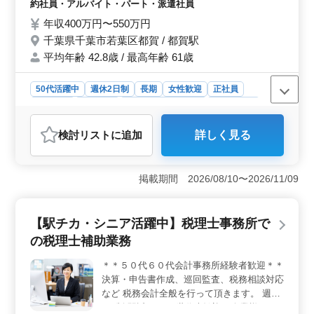
ど ☆求人のおすすめポイント☆ ・会計ソフ
約社員・アルバイト・パート・派遣社員
ト：TKC ・社会保険完備 ・週3から勤務可
年収400万円〜550万円
能 ・税理士科目合格者歓迎！ ・土日祝休み
千葉県千葉市若葉区都賀 / 都賀駅
50代以上の方、新規採用実績ございます！
平均年齢 42.8歳 / 最高年齢 61歳
少人数の事務所なので、とてもアットホーム
な環境です！ ご応募お待ちしております＾
＾
50代活躍中
週休2日制
長期
女性歓迎
正社員
契約社員
派遣社員
アルバイト・パート
会計事務所
おすすめポイント
検討リスト
に追加
詳しく見る
＜経験・資格の優遇条件＞ 経験豊富な方を歓迎し、会
計事務所での経験が5年以上ある方や税理士科目合格者の
応募を期待しています。特に50代以上のベテランも積極
掲載期間 2026/08/10〜2026/11/09
的に採用しており、経験を活かして活躍できる環境で
す。 ＜業務内容＞ 巡回監査や決算申告、経営計画
策定支援など、幅広い業務に携わります。TKCなどの会
【駅チカ・シニア活躍中】税理士事務所で
計ソフトを用いて、正確かつ効率的に業務を行います。
少人数の事務所ならではのアットホームな雰囲気の中
の税理士補助業務
で、充実した仕事をすることが可能です。 ＜働きや
すさ＞ 週3日からの勤務が可能で、土日祝日はしっかり
＊＊５０代６０代会計事務所経験者歓迎＊＊
休むことができます。また、社会保険完備や通勤手当の
決算・申告書作成、巡回監査、税務相談対応
支給など、福利厚生も整っています。年間休日125日と、
など 税務会計全般を行って頂きます。 週休
ワークライフバランスを重視した働き方が実現できま
2日制 駅近 シニア世代大歓迎の企業様です