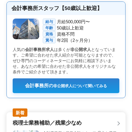
間も大切にできます。 ＜町田駅チカ・アットホーム
な職場＞ 町田駅から徒歩圏内に位置し、アクセスが便
会計事務所スタッフ【50歳以上歓迎】
利です。小規模ながらもアットホームな雰囲気の職場
で、風通しの良いコミュニケーションが取れる環境で
月給500,000円〜
給与
す。チームメンバーとの協力体制が整っており安心して
50歳以上歓迎
年齢
業務に取り組むことができます。 ＜賞与あり・福利
資格不問
資格
厚生充実＞ 年2回の賞与支給や、雇用・労災・健康・厚
年2回（2ヶ月分）
生などの福利厚生が充実しています。安定した収入と充
賞与
実した福利厚生で長期間働くモチベーションをサポート
人気の
会計事務所求人
は多くが
非公開求人
となっていま
します。ご経験を活かし新しいステージを築いてみませ
す。ご希望に合わせた求人紹介が可能となりますので、
んか。お問い合わせお待ちしております。
ぜひ専門のコーディネーターにお気軽に相談下さいま
せ。あなたの希望に合わせた非公開求人をオリジナルな
条件でご紹介させて頂きます。
会計事務所の
非公開求人について聞いてみる
新着
税理士業務補助／残業少なめ