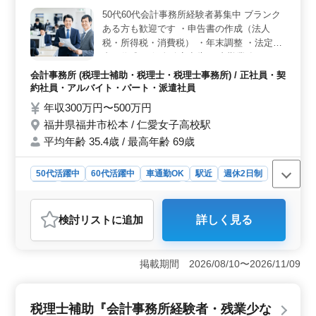
120日の休日で、柔軟な働き方が可能です。岡山駅からの
50代60代会計事務所経験者募集中 ブランク
アクセスも良好で、車通勤も可能です。 ＜充実の福
ある方も歓迎です ・申告書の作成（法人
利厚生と給与＞ 全額支給の通勤手当や時給制のアルバ
イト・パートもあり、様々な働き方に対応しています。
税・所得税・消費税） ・年末調整 ・法定調
福利厚生も整っており、従業員の健康と安心をサポート
書の作成 ・個人確定申告 ※内勤業務可 ※パ
します。また、年収320万円から450万円という給与水準
ート等、時短勤務にも対応可能です お気軽
会計事務所 (税理士補助・税理士・税理士事務所) / 正社員・契
は、経験とスキルをしっかり評価しています。
にご応募下さい
約社員・アルバイト・パート・派遣社員
年収300万円〜500万円
福井県福井市松本 / 仁愛女子高校駅
平均年齢 35.4歳 / 最高年齢 69歳
50代活躍中
60代活躍中
車通勤OK
駅近
週休2日制
長期
残業なし・少なめ
男性歓迎
正社員
契約社員
派遣社員
アルバイト・パート
会計事務所
検討リスト
に追加
詳しく見る
おすすめポイント
＜柔軟な働き方も可能＞ この求人は正社員からパート
まで多様な雇用形態を提供しており、それぞれのライフ
掲載期間 2026/08/10〜2026/11/09
スタイルに合わせた勤務体系が選べます。時短勤務の選
択肢も用意されており、個々のニーズに応じた働き方が
可能です。仕事と私生活のバランスを取りやすくなって
税理士補助『会計事務所経験者・残業少な
います。 ＜アクセスの良さ＞ 仁愛女子高校駅から