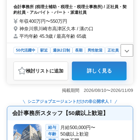
表・会計帳簿作成、会計ソフト導入、会計指
会計事務所 (税理士補助・税理士・税理士事務所) / 正社員・契
導、記帳計算、巡回監査、経理・財務に関す
約社員・アルバイト・パート・派遣社員
る事） ・税理士補助業務（税務代理、税務
年収400万円〜550万円
署類の作成、税務相談、租税に関する訴訟補
神奈川県川崎市高津区久本 / 溝の口
佐） ※ベテラン会計事務所経験者歓迎 ※税
平均年齢 45.9歳 / 最高年齢 65歳
理⼠・税理士科目合格者の方条件面優遇
50代活躍中
駅近
週休2日制
長期
男性歓迎
正社員
契約社員
派遣社員
アルバイト・パート
会計事務所
おすすめポイント
検討リスト
に追加
詳しく見る
＜税理士補助業務のエキスパート募集＞ 神奈川県川崎
市高津区久本／溝の口にある会計事務所では、税理士補
助スタッフを募集しています。経験豊富な方を歓迎し、
掲載期間 2026/08/10〜2026/11/09
幅広い業務に携われる環境です。 ＜業務内容と条件
＞ 会計業務全般や税務補助業務を担当します。ベテラ
シニアジョブエージェント
だけの非公開求人！
ン経験者や税理士科目合格者の方を特に求めています。
駅近でアクセスも良好で、週休2日制、長期勤務が可能で
会計事務所スタッフ【50歳以上歓迎】
す。 ＜給与と福利厚生＞ 年収は400〜550万円で、
通勤手当や賞与も支給されます。福利厚生も充実してお
月給500,000円〜
給与
り、安心して働ける環境が整っています。男女比率もバ
50歳以上歓迎
年齢
ランスよく配置されており、会社の平均年齢も45.9歳と