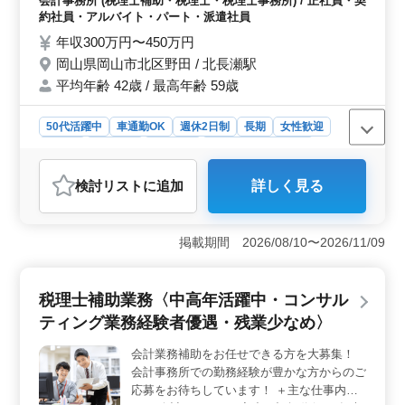
会計事務所 (税理士補助・税理士・税理士事務所) / 正社員・契
者優遇 ◎50代以上のベテラン経験者是非ご
約社員・アルバイト・パート・派遣社員
応募下さい。
年収300万円〜450万円
岡山県岡山市北区野田 / 北長瀬駅
平均年齢 42歳 / 最高年齢 59歳
50代活躍中
車通勤OK
週休2日制
長期
女性歓迎
正社員
契約社員
派遣社員
アルバイト・パート
会計事務所
検討リスト
に追加
詳しく見る
おすすめポイント
＜安定した雇用と働きやすさ＞ 岡山市内の会計事務所
で、税理士補助業務を通じて安定した雇用と働きやすい
掲載期間 2026/08/10〜2026/11/09
環境が提供されます。週休2日制や年間125日の休日で、
仕事とプライベートのバランスが取りやすく、中高年層
にもフレキシブルに対応しています。 ＜キャリアア
税理士補助業務〈中高年活躍中・コンサル
ップの機会＞ 経験豊富な50代以上の方も歓迎され、会
ティング業務経験者優遇・残業少なめ〉
計事務所経験が5年以上ある方にとって、さらなるキャリ
アアップの機会が提供されます。税理士試験科目合格者
会計業務補助をお任せできる方を大募集！
は優遇され、スキルの向上が期待されます。 ＜福利
会計事務所での勤務経験が豊かな方からのご
厚生と充実した給与＞ 全額支給の通勤手当や年3回の賞
与、さらに福利厚生が整っており、従業員の安心と満足
応募をお待ちしています！ ＋主な仕事内容