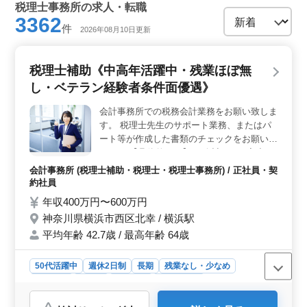
税理士事務所の求人・転職
3362
件
2026年08月10日更新
税理士補助《中高年活躍中・残業ほぼ無
し・ベテラン経験者条件面優遇》
会計事務所での税務会計業務をお願い致しま
す。 税理士先生のサポート業務、またはパ
ート等が作成した書類のチェックをお願いし
ます。 【具体的には】 ・会計データ入力
（使用ソフト：JDL） ・決算書の作成補助
会計事務所 (税理士補助・税理士・税理士事務所) / 正社員・契
・申告書の作成補助 ・年末調整作業の補助
約社員
・書類チェック ・その他税理士補助業務 ◎
年収400万円〜600万円
アットホームな事務所 ◎ベテランの会計事
神奈川県横浜市西区北幸 / 横浜駅
務所経験者歓迎 ◎繁忙期も残業ほぼ無し
平均年齢 42.7歳 / 最高年齢 64歳
50代活躍中
週休2日制
長期
残業なし・少なめ
女性歓迎
正社員
契約社員
会計事務所
おすすめポイント