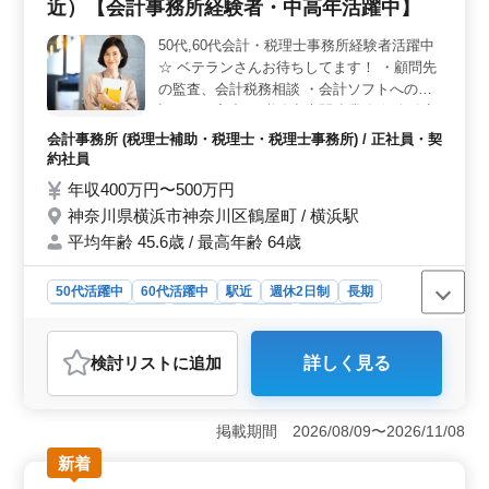
務地は博多駅から徒歩圏内で、通勤の便利さも魅力で
近）【会計事務所経験者・中高年活躍中】
す。勤務時間は9時00分〜17時30分の間で4時間以上から
選べるため、ライフスタイルに合わせた柔軟な働き方が
50代,60代会計・税理士事務所経験者活躍中
可能です。残業はなく、ワークライフバランスを重視す
☆ ベテランさんお待ちしてます！ ・顧問先
る方に最適な環境です。 ＜充実した福利厚生とサポ
の監査、会計税務相談 ・会計ソフトへの仕
ート＞ 時給1,200円〜1,800円で、通勤手当が実費支給
訳データ入力 ・税務申告関連業務(個人確定
されるほか、労災保険や育児休業取得実績もあります。
申告、法人税)
会計事務所 (税理士補助・税理士・税理士事務所) / 正社員・契
休日は土曜日、日曜日、祝日、GW、夏季、年末年始のほ
約社員
か、有給休暇も取得できます。スキルを活かしながら、
年収400万円〜500万円
安心して長く働ける環境が整っています。
神奈川県横浜市神奈川区鶴屋町 / 横浜駅
平均年齢 45.6歳 / 最高年齢 64歳
50代活躍中
60代活躍中
駅近
週休2日制
長期
残業なし・少なめ
男性歓迎
正社員
契約社員
会計事務所
検討リスト
に追加
詳しく見る
おすすめポイント
＜働きやすさ＞ 土日祝休み、週休2日制、残業も少なめ
です。中央林間駅に近いため、通勤が快適です。バラン
掲載期間 2026/08/09〜2026/11/08
スの取れたライフスタイルが実現できます。 ＜経験
新着
者優遇＞ 会計事務所経験者、特に中高年層が活躍中で
す。ベテランの方々が求められています。 ＜安定し