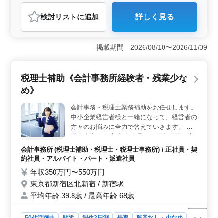
アルバイト・パート
会計事務所
検討リスト
に追加
詳しく見る
おすすめポイント
＜プライベートと両立できる働きやすい環境＞ 宮崎県
都城市姫城町にある成長中の税理士法人では、経験豊富
掲載期間 2026/08/10〜2026/11/09
な方を歓迎して税理士補助スタッフを募集しています。
残業は少なめで、年間休日は120日以上と、仕事とプライ
ベートのバランスを大切にできます。 ＜業務内容と
税理士補助《会計事務所経験者・残業少な
条件＞ 決算書や申告書の作成業務から、経営コンサル
め》
ティング業務まで幅広い業務を担当します。中途入社者
が約半数を占める職場では、和気あいあいとした雰囲気
会計事務・税理⼠業務補助をお任せします。
で意見交換がしやすく、新たな環境での挑戦も支援され
中小企業経営者様と一緒になって、経営者の
ます。必要な経験は8年以上で、日商簿記2級以上の資格
が必要です。 ＜給与と福利厚生＞ 年収は350万円か
方々のお悩みに全力で答えていきます。 ー
ら480万円で、通勤手当や賞与も支給されます。福利厚生
業務内容ー ・入出金管理 ・伝票起票及び入
も充実しており、安心して働くことができます。平均年
力 ・試算表作成 ・決算補助 ・給与計算 ・
会計事務所 (税理士補助・税理士・税理士事務所) / 正社員・契
齢は42.7歳で、男女比率もバランスよく配置されていま
社会保険手続き ・法人税申告書等作成補助
約社員・アルバイト・パート・派遣社員
す。
※ベテラン会計事務所経験者歓迎 ※税理
年収350万円〜550万円
⼠・税理士科目合格者の方条件面優遇
東京都新宿区北新宿 / 新宿駅
平均年齢 39.8歳 / 最高年齢 68歳
50代活躍中
駅近
週休2日制
長期
残業なし・少なめ