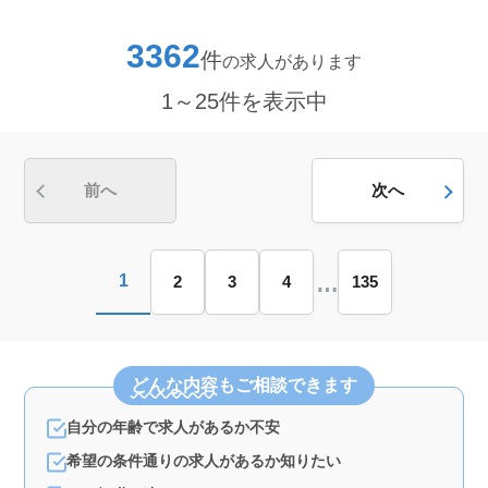
で、無理なく長期に働けます。 ＜給与・福利厚生
＞ 年収320万〜500万円。通勤手当実費支給、、社会保
3362
件
の求人があります
険完備など、福利厚生面も充実し、安心して働ける待遇
です。
1～25件を表示中
前へ
次へ
…
1
2
3
4
135
どんな内容
もご相談できます
自分の年齢で求人があるか不安
希望の条件通りの求人があるか知りたい