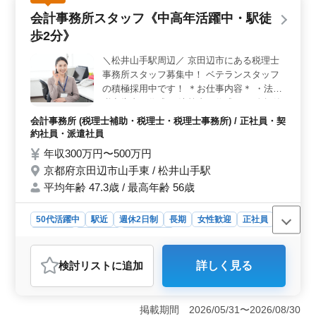
されているため、柔軟な通勤が可能です。安定した報酬
会計事務所スタッフ《中高年活躍中・駅徒
が得られるので、長期的な勤務にも適しています。
歩2分》
＜週3～5日、柔軟な働き方を実現＞ 勤務日数は週3日か
ら5日の中で選択でき、家庭やライフスタイルに合わせた
＼松井山手駅周辺／ 京田辺市にある税理士
柔軟な働き方が可能です。さらに、残業がなく、土日祝
事務所スタッフ募集中！ ベテランスタッフ
日は完全に休みとなるため、ワークライフバランスも取
りやすい環境です。また、勤務時間は1日3時間以上で設
の積極採用中です！ ＊お仕事内容＊ ・法人
定可能で、短時間勤務も相談できるため、他の予定と両
税申告書の作成 ・決算書の作成 ・月次帳簿
立しやすい点が特徴です。 ＜有資格者優遇と成長で
作成及びチェック ・クライアントへの業績
会計事務所 (税理士補助・税理士・税理士事務所) / 正社員・契
きるサポート体制＞ 公認会計士や税理士の有資格者
報告 ・会計ソフトの導入サポート ＊ポイン
約社員・派遣社員
（または科目合格者）が優遇され、スキルに応じて待遇
ト＊ ・駅チカ ・週休2日制 ・中高年活躍中
年収300万円〜500万円
もアップするため、実務経験や資格を最大限に活かせま
・交通費支給 ・社会保険完備 ・経験者の募
す。また、ワードやエクセルの使用のほか、専用ソフト
京都府京田辺市山手東 / 松井山手駅
集 ・税理士条件優遇 現在50歳以上も活躍し
も使う業務ですが、使用方法は丁寧に指導があるため、
平均年齢 47.3歳 / 最高年齢 56歳
ている企業です。 ぜひ今までの経験を活か
新しいソフトウェア操作に自信がない方でも安心して取
して頂ける方のご応募お待ちしております。
り組めます。税務・会計の知識を活かしながら成長でき
税理士資格お持ちの方、会計事務所経験10
50代活躍中
駅近
週休2日制
長期
女性歓迎
正社員
る職場です。
年以上の方は条件面優遇します！ 希望条
契約社員
派遣社員
会計事務所
件・待遇相談して下さい。若いスタッフが経
おすすめポイント
験者の力を必要としています！ 年齢ではな
検討リスト
に追加
詳しく見る
く経験のあるベテラン層を求めております。
＜中高年活躍中の会計事務所＞ 経験者優遇で、中高年
ぜひご応募下さい！
層が活躍する事務所です。50歳以上も積極採用中で、ベ
テランの経験を求めています。 ＜充実の労働条件
掲載期間 2026/05/31〜2026/08/30
＞ 駅徒歩2分の好立地、週休2日制。 働きやすい環境