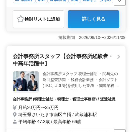
男性歓迎
正社員
契約社員
派遣社員
アルバイト・パート
会計事務所
検討リスト
に追加
詳しく見る
おすすめポイント
＜残業少なめで安心の環境＞ 東京都新宿区北新宿／新
宿駅周辺に位置する会計事務所では、税理士補助スタッ
掲載期間 2026/08/10〜2026/11/09
フを募集しています。この求人では、経験豊富な方を歓
迎し、中小企業の経営サポートを担当します。 ＜業
務内容と条件＞ 主な業務は、経理・税務業務のサポー
会計事務所スタッフ【会計事務所経験者・
トです。具体的には、入出金管理や伝票の起票・入力、
中高年活躍中】
試算表の作成、決算の補助、給与計算、社会保険手続
き、法人税申告書などを担当します。残業は少なめで、
会計事務所スタッフ 税理士補助 ・関与先の
仕事とプライベートのバランスを大切にできる環境で
巡回監査訪問 ・税務会計業務 ・会計ソフト
す。経験者や税理士科目合格者の方は、条件面で優遇さ
れます。 ＜給与と福利厚生＞ 年収は380万円から
(TKC、JDL等)を使用した業務 ・関連業務 ・
520万円で、通勤手当や賞与も支給されます。また、会社
相談来所の日程調整・面接、その他文書作
の福利厚生も充実しており、安心して働ける環境が整っ
成、管理等 税理士有資格者優遇！ 税務スタ
会計事務所 (税理士補助・税理士・税理士事務所) / 派遣社員
ています。平均年齢は39.8歳で、男女比率もバランスよ
ッフとして活躍して頂きます。
月給20万円〜35万円
く配置されています。
埼玉県さいたま市南区白幡 / 武蔵浦和駅
平均年齢 47.3歳 / 最高年齢 66歳