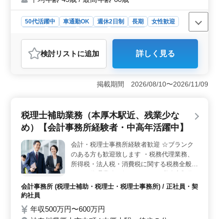
50代活躍中
車通勤OK
週休2日制
長期
女性歓迎
正社員
契約社員
派遣社員
会計事務所
おすすめポイント
検討リスト
に追加
詳しく見る
＜経験者歓迎&amp;働きやすさ重視＞ 浜松市の税理士
事務所で税理士補助業務のポジション募集中です。経験
者5年以上歓迎しています。残業少なめ、マイカー通勤
掲載期間 2026/08/10〜2026/11/09
OK。週休2日制でワークライフバランスを大切にしてい
ます。 ＜業務内容&amp;やりがい＞ 税務会計業務
や相続税申告業務など様々な業務に携わりながら、中高
税理士補助業務（本厚木駅近、残業少な
年層が活躍。法人・個人のサポートから経営アドバイス
まで幅広い業務。浜松市で経験を活かして新たなチャレ
め）【会計事務所経験者・中高年活躍中】
ンジをしませんか。 ＜魅力的な職場環境＞ 中高年
が活躍するアットホームなオフィスです。平均年齢45
会計・税理士事務所経験者歓迎 ☆ブランク
歳、最高年齢60歳です。男女比率は男性6：女性4。採用
のある方も歓迎致します ・税務代理業務、
人数1〜2人で個別サポートします。新しいキャリアのス
所得税・法人税・消費税に関する税務全般に
タートに最適です。
ついて代理業務を行います。 ・税務書類作
成、届出書・申告書等、官公庁に提出する書
会計事務所 (税理士補助・税理士・税理士事務所) / 正社員・契
類の作成・提出を致します。 ・月次巡回監
約社員
査業務、申告に関してご相談に乗ります。
年収500万円〜600万円
・給与計算、社会保険手続き業務 ・記帳入