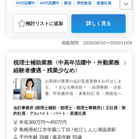
50代活躍中
60代活躍中
駅近
男性歓迎
派遣社員
会計事務所
おすすめポイント
検討リスト
に追加
詳しく見る
＜経験を活かす会計事務所でのお仕事＞ 関与先の巡回
監査訪問や税務会計業務など、会計事務所経験者向けの
業務を担当します。経験を生かして税理士補助として活
掲載期間 2026/08/10〜2026/11/09
躍できます。 ＜中高年が活躍する環境＞ 50代・60
代のベテランスタッフが活躍中です。経験を積んだシニ
アの方々が安心して働ける環境が整っています。 ＜
税理士補助業務〈中高年活躍中・外勤業務
福利厚生が充実＞ 月給や通勤手当、賞与などの待遇が
整っています。退職金制度や退職金共済の加入もあり、
経験者優遇・残業少なめ〉
安定したキャリアを築けます。
お客様の事業の会計監査業務をお任せしま
す。 ＊主な仕事内容＊ ・経理事務 ・決算
書、申告書作成 ・来客対応 等 ・関係先への
巡回監査 ※税理士試験科目合格者および税
理士事務所経験者優遇 ※お客様とのコミュ
会計事務所 (税理士補助・税理士・税理士事務所) / 正社員・契
ニケーションを大切にできる方歓迎 ☆50代
約社員・アルバイト・パート・派遣社員
以上のシニア世代が活躍している企業です。
年収300万円〜450万円
ベテラン経験者の方、是非ご応募下さい。
島根県松江市学園二丁目 / 松江しんじ湖温泉駅
平均年齢 39歳 / 最高年齢 55歳