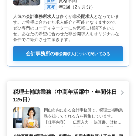
なっています。
資格不問
資格
年2回（2ヶ月分）
賞与
人気の
会計事務所求人
は多くが
非公開求人
となっていま
す。ご希望に合わせた求人紹介が可能となりますので、
ぜひ専門のコーディネーターにお気軽に相談下さいま
せ。あなたの希望に合わせた非公開求人をオリジナルな
条件でご紹介させて頂きます。
会計事務所の
非公開求人について聞いてみる
税理士補助業務〈中高年活躍中・年間休日
125日〉
岡山市内にある会計事務所で、税理士補助業
務を担ってくれる方を募集しています。
【仕事内容】 ・伝票入力 ・決算書、財務諸
表等の作成 ・月次監査 ＊マイカー通勤可
能、無料駐車場有り ＊税理士試験科目合格