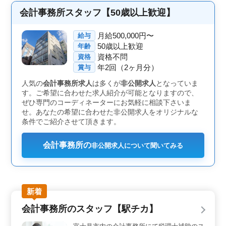
駄な負担がありません。 ＜経験を活かし即戦力とし
て活躍＞ 会計事務所での実務経験を活かせる職場で
会計事務所スタッフ【50歳以上歓迎】
す。担当先の巡回監査や税務申告書類作成などを担当し
ていただきます。また、会社設立や事業承継などの分野
月給500,000円〜
給与
でも活躍可能です。 ＜シニアも活躍する安心の環境
50歳以上歓迎
年齢
＞ シニア世代のベテランスタッフも活躍中です。年齢
資格不問
資格
関係なくノウハウや実力を評価する、キャリアを積んだ
年2回（2ヶ月分）
方が長く安定して働ける職場です。
賞与
人気の
会計事務所求人
は多くが
非公開求人
となっていま
す。ご希望に合わせた求人紹介が可能となりますので、
ぜひ専門のコーディネーターにお気軽に相談下さいま
せ。あなたの希望に合わせた非公開求人をオリジナルな
条件でご紹介させて頂きます。
会計事務所の
非公開求人について聞いてみる
新着
会計事務所のスタッフ【駅チカ】