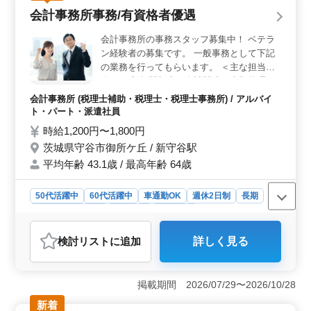
です。 ＜充実した給与と賞与制度＞ 年収350万円〜
会計事務所事務/有資格者優遇
600万円という給与レンジに加え、前年度実績では年3回
の賞与が計10.90ヶ月分支給される点が魅力です。高い賞
会計事務所の事務スタッフ募集中！ ベテラ
与率があり、年収アップを目指せます。収入面での安心
ン経験者の募集です。 一般事務として下記
感があり、長期的に働ける職場です。 ＜働きやすい
の業務を行ってもらいます。 ＜主な担当業
条件が揃った環境＞ 駅近で通勤が便利な立地にあり、
務＞ ・新規関与先の会計関連の書類整理 ・
勤務時間もフレキシブルです。年間休日116日で、残業も
会計入力 ・電話対応 ・来客対応 ・各種書類
少ないため、プライベートの時間を大切にしながら働け
会計事務所 (税理士補助・税理士・税理士事務所) / アルバイ
ます。また50歳以上のベテランスタッフも多く活躍して
整理 ※パソコンは、ワード・エクセル・そ
ト・パート・派遣社員
おり、経験を重視する職場風土です。
の他専用ソフト使用。専用ソフトの使用方法
時給1,200円〜1,800円
は指導させていただきます。 公認会計士・
茨城県守谷市御所ケ丘 / 新守谷駅
税理士（科目合格者）優遇します！ 従業員
平均年齢 43.1歳 / 最高年齢 64歳
の皆様の希望に沿った働き方を提供いたしま
す。
50代活躍中
60代活躍中
車通勤OK
週休2日制
長期
残業なし・少なめ
女性歓迎
派遣社員
アルバイト・パート
会計事務所
検討リスト
に追加
詳しく見る
おすすめポイント
＜高時給と通勤手当で働きやすい環境＞ この求人は時
給1,200円から1,800円と、会計事務所経験をしっかり評
掲載期間 2026/07/29〜2026/10/28
価する待遇が魅力です。加えて、通勤手当も上限5万円ま
新着
で支給されるため、交通費の心配もなく、車通勤も許可