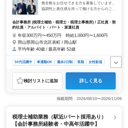
務全般をお任せできる方を募集しています。
た給与＞ 全額支給の通勤手当や年2回の賞与、福利厚生
が整っており、従業員の安心と働きやすさをサポートし
協調性と責任感を持って働ける方からのご応
ています。給与は年収320万円から450万円と、高いモチ
募をお待ちしています！ 【主な仕事内容】
ベーションで仕事に取り組めます。
・経理事務(領収書整理、帳票入力等) ・総務
会計事務所 (税理士補助・税理士・税理士事務所) / 正社員・契
事務(電話来客対応、備品管理等) ・税理士補
約社員・アルバイト・パート・派遣社員
助業務（税務書類作成サポート等） ・税務
年収300万円〜450万円 時給1,000円〜1,600円
顧問 ◎法人担当経験のある方歓迎します。
岡山県岡山市北区表町 / 岡山駅
◎相続・事業承継に力を入れている企業で
平均年齢 40歳 / 最高年齢 52歳
す。実務経験のある方は条件面優遇します。
☆50代以上のシニア世代の方も活躍してい
ます。会計事務所での勤務経験が豊かな方、
50代活躍中
車通勤OK
週休2日制
長期
女性歓迎
是非ご応募下さい。
正社員
契約社員
派遣社員
アルバイト・パート
会計事務所
検討リスト
に追加
詳しく見る
おすすめポイント
＜経験者優遇と幅広い業務内容＞ 岡山市北区の会計事
務所では、税理士補助業務における経験者を歓迎し、特
掲載期間 2026/08/10〜2026/11/09
にコンサル業務経験がある方を優遇しています。経理や
総務業務から税務書類の作成まで幅広い業務に携われま
す。 ＜シニア世代の活躍と働きやすさ＞ 50代以上
税理士補助業務（駅近/パート採用あり）
のシニア世代の方も積極的に活躍しており、アットホー
【会計事務所経験者・中高年活躍中】
ムな雰囲気の中で働けます。週4〜5日の就業日数や年間