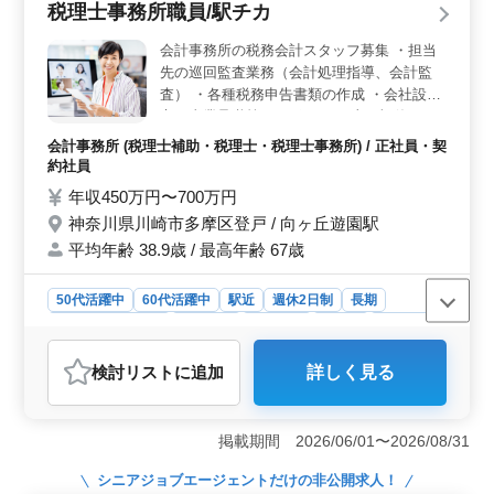
税理士事務所職員/駅チカ
た給与＆福利厚生＞ 年収400万円〜500万円で、通勤手
当を全額支給いたします。また、賞与、退職金制度があ
会計事務所の税務会計スタッフ募集 ・担当
ります。安心して長く働ける環境が整っています。
先の巡回監査業務（会計処理指導、会計監
査） ・各種税務申告書類の作成 ・会社設
立、事業承継等のサポート ＊土日祝休み ＊
交通費実費支給（上限無し） ＊残業少なめ
会計事務所 (税理士補助・税理士・税理士事務所) / 正社員・契
ベテラン会計事務所スタッフを募集。 休日
約社員
も十分にあり、駅から近く、メリハリをつけ
年収450万円〜700万円
て勤務可能です。
神奈川県川崎市多摩区登戸 / 向ヶ丘遊園駅
平均年齢 38.9歳 / 最高年齢 67歳
50代活躍中
60代活躍中
駅近
週休2日制
長期
残業なし・少なめ
女性歓迎
男性歓迎
正社員
契約社員
会計事務所
検討リスト
に追加
詳しく見る
おすすめポイント
＜駅チカで働きやすい環境＞ 向ヶ丘遊園駅から近く通
勤負担が小さいです、残業は月10時間程度と少なく、土
掲載期間 2026/06/01〜2026/08/31
日祝休みで年間休日120日とワークライフバランスを重視
した働き方が可能。交通費は上限なしで実費支給し、無
シニアジョブエージェント
だけの非公開求人！