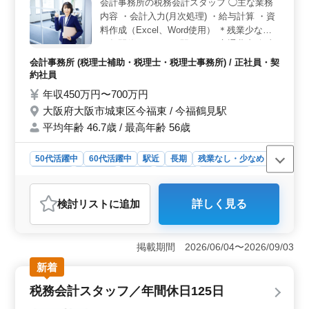
会計事務所の税務会計スタッフ ◯主な業務
内容 ・会計入力(月次処理) ・給与計算 ・資
料作成（Excel、Word使用） ＊残業少なめ
＊年間休日120日 ＊駅チカ ＊交通費支給 事
務所をサポートしてくださるスタッフさんを
会計事務所 (税理士補助・税理士・税理士事務所) / 正社員・契
募集します。 会計事務所での勤務経験をお
約社員
持ちの方、ぜひご応募ください。
年収450万円〜700万円
大阪府大阪市城東区今福東 / 今福鶴見駅
平均年齢 46.7歳 / 最高年齢 56歳
50代活躍中
60代活躍中
駅近
長期
残業なし・少なめ
女性歓迎
男性歓迎
正社員
契約社員
会計事務所
おすすめポイント
検討リスト
に追加
詳しく見る
＜残業少なめ・年間休日120日＞ 残業は少なめで年間休
日は120日確保しています。オンとオフのメリハリをつけ
て日々の業務に取り組みやすい環境です。無理のないペ
掲載期間 2026/06/04〜2026/09/03
ース、継続して勤務しやすい条件です。 ＜経験を活
かせる税理士補助業務＞ 会計入力（月次処理）、給与
新着
計算、各種資料作成などを担当します。会計事務所での
税務会計スタッフ／年間休日125日
勤務経験がある方が対象です。これまでの会計・税務経
験を活かし、即戦力として活躍できます。 ＜駅から