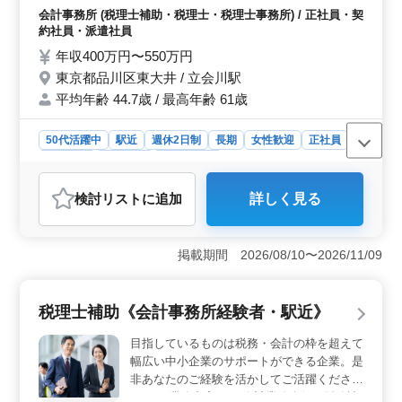
す。
お客様と接することが好きなスタッフが揃っ
会計事務所 (税理士補助・税理士・税理士事務所) / 正社員・契
ています！ 是非ご応募お待ちしておりま
約社員・派遣社員
す！
年収400万円〜550万円
東京都品川区東大井 / 立会川駅
平均年齢 44.7歳 / 最高年齢 61歳
50代活躍中
駅近
週休2日制
長期
女性歓迎
正社員
契約社員
派遣社員
会計事務所
おすすめポイント
検討リスト
に追加
詳しく見る
【シニア活躍の税理士補助業務】 税理士事務所での税
務会計業務の求人です。経験者であれば、50代や60代の
方も歓迎されます。週休2日制で駅近の便利な環境で、お
掲載期間 2026/08/10〜2026/11/09
客様との対話が好きな方に最適な職場です。 【福利
厚生と休暇制度】 雇用、労災、健康、厚生の充実した
福利厚生があります。さらに、夏季休業、年末年始、GW
税理士補助《会計事務所経験者・駅近》
休暇、有給休暇なども充実しています。 【おすすめ
ポイント】 お客様とのコミュニケーションが重視さ
目指しているものは税務・会計の枠を超えて
れ、シニア層の経験を十分に活かせる環境となっていま
幅広い中小企業のサポートができる企業。是
す。税理士事務所経験がある方はもちろん、お客様との
非あなたのご経験を活かしてご活躍くださ
対話が好きな方にピッタリの求人です。
い。 ー業務内容ー ・会計業務全般（財務諸