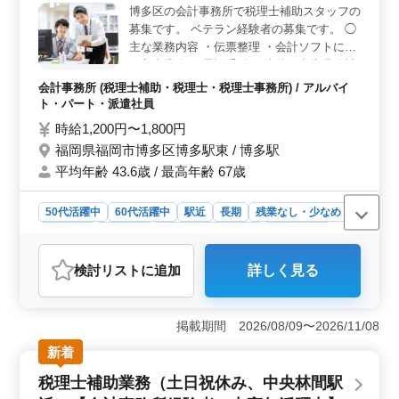
どを担当します。会計事務所での勤務経験がある方が対
博多区の会計事務所で税理士補助スタッフの
象です。これまでの会計・税務経験を活かし、即戦力と
募集です。 ベテラン経験者の募集です。 ◯
して活躍できます。 ＜安心して勤務できる待遇＞
主な業務内容 ・伝票整理 ・会計ソフトによ
賞与あり、交通費支給、各種保険完備と福利厚生も整っ
る入力業務 ・電話受付 ・決算・申告業務補
ており、安心して働ける待遇が整っています。
助 ＊会計ソフトはMJS、freee、弥生会計を
会計事務所 (税理士補助・税理士・税理士事務所) / アルバイ
使用します。 長く働ける方大歓迎！！ 現在
ト・パート・派遣社員
50歳以上も活躍している企業です。
時給1,200円〜1,800円
福岡県福岡市博多区博多駅東 / 博多駅
平均年齢 43.6歳 / 最高年齢 67歳
50代活躍中
60代活躍中
駅近
長期
残業なし・少なめ
女性歓迎
派遣社員
アルバイト・パート
会計事務所
おすすめポイント
検討リスト
に追加
詳しく見る
＜ベテラン歓迎の職場環境＞ 福岡市博多区の会計事務
所では、税理士補助スタッフを募集中です。伝票整理や
会計ソフトを使った入力業務、電話受付、決算・申告業
掲載期間 2026/08/09〜2026/11/08
務の補助など、豊富な経験を活かせる業務を担当してい
ただきます。特に会計事務所での経験がある方、MJS、
新着
freee、弥生会計などのソフトに精通している方は歓迎で
税理士補助業務（土日祝休み、中央林間駅
す。 ＜駅近でアクセス良好、柔軟な勤務時間＞ 勤