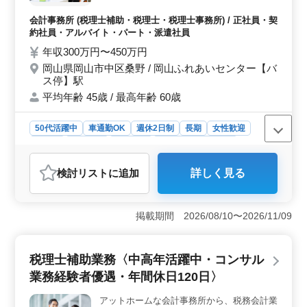
度が重視されています。給与は年収320万円から450万円
＋ ・会計ソフトへの入力、記帳代行 ・年末
と、モチベーションを保ちながら働ける環境です。
調整事務 ・その他伝票仕分け ・決算書、税
会計事務所 (税理士補助・税理士・税理士事務所) / 正社員・契
務申告書の作成 ・経営計画の策定支援 ・月
約社員・アルバイト・パート・派遣社員
次経営会議の実施 ◯クライアント先に寄り
年収300万円〜450万円
添ったお仕事ができる方歓迎 ☆50代以上の
岡山県岡山市中区桑野 / 岡山ふれあいセンター【バ
ベテラン経験者・シニア世代大歓迎の企業で
ス停】駅
す。是非ご応募下さい！
平均年齢 45歳 / 最高年齢 60歳
50代活躍中
車通勤OK
週休2日制
長期
女性歓迎
正社員
契約社員
派遣社員
アルバイト・パート
会計事務所
検討リスト
に追加
詳しく見る
おすすめポイント
＜経験者優遇と専門性の向上＞ 岡山市中区の会計事務
所では、税理士補助業務における経験者を重視し、特に
掲載期間 2026/08/10〜2026/11/09
コンサルティング業務経験者を歓迎しています。残業も
少なめで、業務に集中できる環境が整っています。
＜シニア世代の活躍と働きやすさ＞ 50代以上のベテラ
税理士補助業務〈中高年活躍中・コンサル
ン経験者やシニア世代が積極的に活躍できる環境が整っ
業務経験者優遇・年間休日120日〉
ています。週休2日制や年間休日120日で、プライベート
との両立がしやすいです。岡山ふれあいセンターに近
アットホームな会計事務所から、税務会計業
く、車通勤も可能です。 ＜充実の福利厚生と安定し