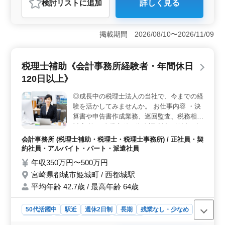
検討リスト
に追加
詳しく見る
＜中高年の方に最適な環境＞ 神奈川県横浜市西区北幸
に位置する当事務所では、税理士補助のポジションを募
集しています。中高年の方々が活躍されており、経験豊
掲載期間 2026/08/10〜2026/11/09
富なベテランの方も大歓迎です。残業がほぼない環境
で、長期にわたって安定して働ける職場です。 ＜ア
ットホームな職場環境＞ 当事務所はアットホームな雰
税理士補助《会計事務所経験者・年間休日
囲気が自慢で、スタッフ同士のコミュニケーションが活
発です。チームワークを重視し、お互いが支え合いなが
120日以上》
ら業務に取り組んでいます。新しい仲間を歓迎し、一緒
に成長していける環境です。 ＜経験者優遇の採用方
◎成長中の税理士法人の当社で、今までの経
針＞ 当事務所では、会計事務所での経験が5年以上あ
験を活かしてみませんか。 お仕事内容 ・決
り、日商簿記2級以上の資格をお持ちの方を積極的に歓迎
算書や申告書作成業務、巡回監査、税務相談
しています。経験豊富な方には、更なるキャリアアップ
対応 等 ・事業方針や資金調達計画検討、人
の機会が与えられることでしょう。
事戦略などの経営コンサルティング業務 ・
会計事務所 (税理士補助・税理士・税理士事務所) / 正社員・契
データ入力（会計ソフト、エクセル、ワード
約社員・アルバイト・パート・派遣社員
など） ・事業方針や資金調達計画検討、人
年収350万円〜500万円
事戦略などの経営コンサルティング業務 等
宮崎県都城市姫城町 / 西都城駅
＊残業少なめ、休日も年間120日以上でプラ
平均年齢 42.7歳 / 最高年齢 64歳
イベートとのメリハリをつけています。 ＊
約半分が中途採用！！中途入社でも和気あい
あいとしており、意見を交換しやすい環境で
50代活躍中
駅近
週休2日制
長期
残業なし・少なめ
す。
男性歓迎
正社員
契約社員
派遣社員