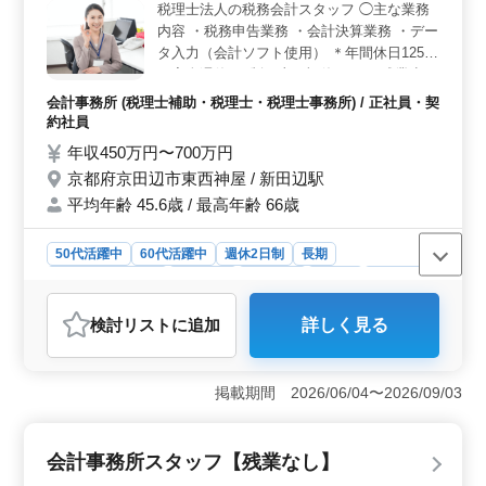
税理士法人の税務会計スタッフ ◯主な業務
徒歩圏内で通勤しやすい＞ 今福鶴見駅から徒歩圏内の
内容 ・税務申告業務 ・会計決算業務 ・デー
立地です。交通費支給もあり、通勤面の負担を抑えなが
タ入力（会計ソフト使用） ＊年間休日125日
ら勤務できます。
＊完全週休2日制（土日祝休み） ＊残業少な
め ＊交通費支給 ＊賞与あり 会計事務所での
会計事務所 (税理士補助・税理士・税理士事務所) / 正社員・契
勤務経験をお持ちの方を募集します。 これ
約社員
までの職歴で身につけた専門性を発揮して頂
年収450万円〜700万円
ける職場です！
京都府京田辺市東西神屋 / 新田辺駅
平均年齢 45.6歳 / 最高年齢 66歳
50代活躍中
60代活躍中
週休2日制
長期
残業なし・少なめ
女性歓迎
男性歓迎
正社員
契約社員
会計事務所
検討リスト
に追加
詳しく見る
おすすめポイント
＜年間休日125日・完全週休2日制＞ 完全週休2日制（土
日祝休み）で、年間休日は125日あります。休日日数が充
掲載期間 2026/06/04〜2026/09/03
分にあり、定期的に休みを取りながら働けるため、無理
のないペースで働きやすい環境です。残業も少なめで
す。 ＜経験を活かせる税務会計業務＞ 税務申告業
会計事務所スタッフ【残業なし】
務、会計決算業務、会計ソフトを使用したデータ入力な