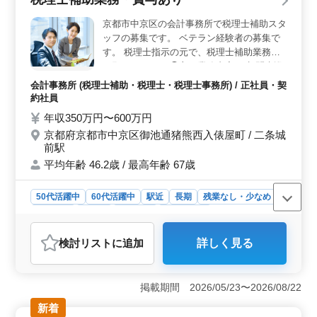
しています。
京都市中京区の会計事務所で税理士補助スタ
ッフの募集です。 ベテラン経験者の募集で
す。 税理士指示の元で、税理士補助業務を
お願いします。 ◯主な業務内容 ・顧問先巡
回業務（会計処理指導、会計監査） ・法人
会計事務所 (税理士補助・税理士・税理士事務所) / 正社員・契
及び個人の税務会計業務 ・各種税務申告書
約社員
類の作成及び税務相談業務 ・会社設立、事
年収350万円〜600万円
業承継等のサポート 会計ソフトは主にエプ
京都府京都市中京区御池通猪熊西入俵屋町 / 二条城
ソン財務応援（R4）を使用します。 現在50
前駅
歳以上も活躍している企業です。
平均年齢 46.2歳 / 最高年齢 67歳
50代活躍中
60代活躍中
駅近
長期
残業なし・少なめ
女性歓迎
正社員
契約社員
会計事務所
おすすめポイント
検討リスト
に追加
詳しく見る
＜経験者歓迎の安定した環境＞ この求人は、会計事務
所での経験を持つ方を対象にしています。税理士の指示
のもと、顧問先巡回や税務会計業務、各種税務申告書類
掲載期間 2026/05/23〜2026/08/22
の作成など、幅広い業務に従事します。これまでのキャ
リアを活かし、安定した環境でスキルを発揮できる職場
新着