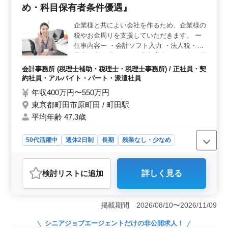
め・科目保有者条件優遇』
近く、通勤が便利な立地です。また、車通勤も可能であ
り、通勤手段を選ばずに柔軟にアクセスできる点も大き
企業様と共によい会社を作るため、企業様の
な利点です。これにより、福井市内だけでなく周辺地域
税やお金周りを支援していただきます。 ー
からも無理なく通勤が可能です。 ＜経験活用＞ 会
計事務所での勤務経験が5年以上ある方を対象としてお
仕事内容ー ・会計ソフト入力 ・法人税・消
り、これまでの経験を存分に活かせる環境が整っていま
費税・所得税などの確定申告書および各種届
す。50代、60代の中高年層も積極的に採用しており、ブ
出書作成 ・年末調整計算、法定調書作成 ・
会計事務所 (税理士補助・税理士・税理士事務所) / 正社員・契
ランクがある方も歓迎されています。専門知識を生か
申告書作成 ・給与計算 ・電話応対 ・会社設
約社員・アルバイト・パート・派遣社員
し、安心して長く働ける職場です。
立関係、許認可申請業務対応など ◎ベテラ
年収400万円〜550万円
ン会計事務所経験者歓迎 ◎町田駅駅チカ ◎
東京都町田市原町田 / 町田駅
少数でのアットホームな事務所
平均年齢 47.3歳
50代活躍中
週休2日制
長期
残業なし・少なめ
男性歓迎
正社員
契約社員
派遣社員
アルバイト・パート
会計事務所
検討リスト
に追加
詳しく見る
おすすめポイント
＜経験者歓迎・残業少なめ＞ 当社では、経験豊富な会
計事務所の経験者を歓迎しています。長年培った知識や
掲載期間 2026/08/10〜2026/11/09
スキルを活かし、お客様の税務や経理業務をサポートし
てください。また残業が少ないため、プライベートの時
シニアジョブエージェント
だけの非公開求人！