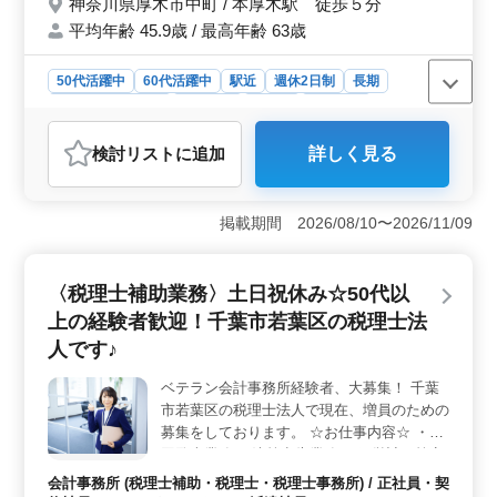
神奈川県厚木市中町 / 本厚木駅 徒歩５分
力業務 ♢駅近 ♢土日祝日休み,GW,夏季休
平均年齢 45.9歳 / 最高年齢 63歳
暇,年末年始
50代活躍中
60代活躍中
駅近
週休2日制
長期
残業なし・少なめ
男性歓迎
正社員
契約社員
会計事務所
検討リスト
に追加
詳しく見る
おすすめポイント
＜働きやすさ＞ 駅近で通勤便利に便利な職場です。ま
た、土日祝休みや長期休暇もあり、ワークライフバラン
掲載期間 2026/08/10〜2026/11/09
スを重視できます。 ＜経験者優遇＞ 会計・税理士
事務所での経験を活かせるポジションです。中高年の方
やブランクのある方も歓迎されています。 ＜業務内
〈税理士補助業務〉土日祝休み☆50代以
容＞ 税務代理業務や申告書の作成・提出、給与計算や
上の経験者歓迎！千葉市若葉区の税理士法
社会保険手続きなど幅広い業務を通じてスキルを磨けま
す。
人です♪
ベテラン会計事務所経験者、大募集！ 千葉
市若葉区の税理士法人で現在、増員のための
募集をしております。 ☆お仕事内容☆ ・巡
回監査業務 ・決算申告業務 ・経営計画策定
支援業務 ・法人税申告書、決算書の作成 な
会計事務所 (税理士補助・税理士・税理士事務所) / 正社員・契