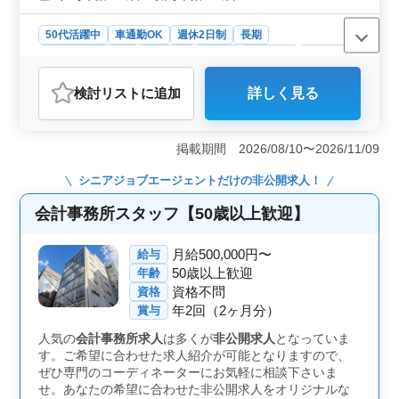
50代活躍中
車通勤OK
週休2日制
長期
残業なし・少なめ
女性歓迎
正社員
契約社員
派遣社員
アルバイト・パート
会計事務所
検討リスト
に追加
詳しく見る
おすすめポイント
＜安定した勤務環境＞ 島根県松江市学園二丁目に位置
する会計事務所では、正社員からアルバイトまで幅広い
掲載期間 2026/08/10〜2026/11/09
雇用形態が提供されています。週休2日制や残業少なめな
ど、働きやすい環境が整っています。 ＜経験者優
シニアジョブエージェント
だけの非公開求人！
遇・スキルアップの機会＞ この求人では、経理事務や
決算書作成、来客対応など、幅広い税理士補助業務を担
会計事務所スタッフ【50歳以上歓迎】
当します。経験者や税理士試験科目合格者は特に優遇さ
れ、自身のスキルを活かしながら更なるキャリアアップ
月給500,000円〜
給与
が可能です。 ＜シニア世代の活躍＞ この企業で
50歳以上歓迎
年齢
は、平均年齢が39歳でありながら、50代以上のシニア世
資格不問
資格
代が積極的に活躍しています。ベテラン経験者やシニア
年2回（2ヶ月分）
の方々にもチャンスが与えられる環境であり、経験豊富
賞与
な方々が安心して長く働ける職場です。
人気の
会計事務所求人
は多くが
非公開求人
となっていま
す。ご希望に合わせた求人紹介が可能となりますので、
ぜひ専門のコーディネーターにお気軽に相談下さいま
せ。あなたの希望に合わせた非公開求人をオリジナルな