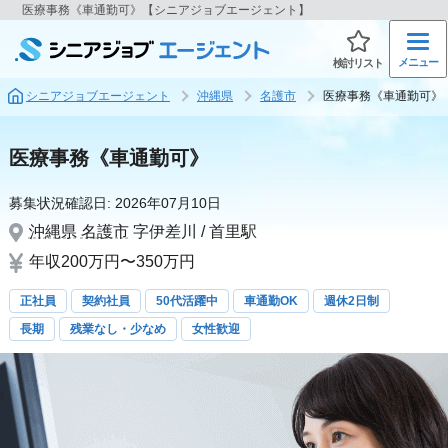
医療事務《車通勤可》【シニアジョブエージェント】
メニュー
検討リスト
シニアジョブエージェント
沖縄県
名護市
医療事務《車通勤可》
医療事務《車通勤可》
募集状況確認日:
2026年07月10日
沖縄県
名護市
字伊差川 / 首里駅
年収200万円〜350万円
正社員
契約社員
50代活躍中
車通勤OK
週休2日制
長期
残業なし・少なめ
女性歓迎