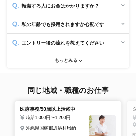
転職する人にお金はかかりますか？
かかりません。求人企業から費用を頂いて運営
私の年齢でも採用されますか心配です
していますので、転職希望者の方からは費用は
一切発生致しません。
シニアジョブでは50歳以上の方を採用する企
エントリー後の流れを教えてください
業のみ掲載をしています。60代・70代以上の
就職実績も多数ありますので年齢に気負いせず
エントリー後はお電話にてキャリアアドバイザ
ぜひ紹介依頼へ進んでください。
もっとみる
ーとヒアリングのお時間を頂きます。その後希
望条件沿った求人をご案内させて頂きます。面
接調整や入社時の条件交渉など最後まで入社の
サポートをいたします。
同じ地域・職種のお仕事
医療事務/50歳以上活躍中
時給1,000円〜1,200円
沖縄県国頭郡恩納村恩納