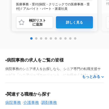
付
医療事務・受付(病院・クリニックでの医療事務・受
付) / アルバイト・パート・派遣社員
検討リスト
詳しく見る
に追加
病院事務の求人をご覧の皆様
病院事務のシニア求人をお探しなら、シニア専門の転職支援サ
ービス「シニアジョブエージェント」にお任せください。50
もっとみる
代・60代はもちろん、70代以上の方の転職支援実績も豊富な私
たちが、あなたの経験とスキルを活かせるお仕事探しを徹底的
にサポートします。この求人を含む
33,686
件（2026年8月9日現
関連する職種から探す
在）のシニア向け求人を保有しており、その多くが当サービス
病院事務
介護事務
調剤事務
だけの非公開求人です。