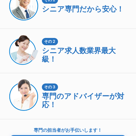
シニア専門
だから安心！
その２
シニア求人数
業界最大
級！
その３
専門のアドバイザーが対
応！
専門の担当者がお手伝いします！