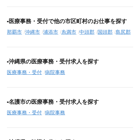
ご利用の流れ
気になる求人がございましたら、まずは「求人紹介を依頼す
医療事務・受付で他の市区町村のお仕事を探す
る」ボタンからご登録ください。シニア専門のキャリアアドバ
イザーが、これまでのご経歴やご希望を丁寧にヒアリングし、
那覇市
沖縄市
浦添市
糸満市
中頭郡
国頭郡
島尻郡
職務経歴書の作成から面接対策、企業との条件交渉まで、転職
活動の全プロセスを無料でサポートいたします。
求人検索について
沖縄県の医療事務・受付求人を探す
シニアジョブエージェントでは、豊富な求人情報の中から、あ
医療事務・受付
病院事務
なたの希望に合ったお仕事を簡単に見つけられます。雇用形態
（
正社員
、
契約社員
、
アルバイト・パート
）や、勤務地、年
収・時給・日給、さらに
週休2日制
、
駅近
、
短期
といったこだわ
り条件での絞り込み検索も可能です。
名護市の医療事務・受付求人を探す
この病院事務の求人にご興味をお持ちの方はもちろん、「まず
医療事務・受付
病院事務
は相談から始めたい」という方も、ぜひお気軽に
転職支援サー
ビス（無料）
にお申し込みください。