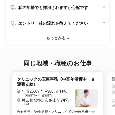
かかりません。求人企業から費用を頂いて運営
私の年齢でも採用されますか心配です
していますので、転職希望者の方からは費用は
一切発生致しません。
シニアジョブでは50歳以上の方を採用する企
エントリー後の流れを教えてください
業のみ掲載をしています。60代・70代以上の
就職実績も多数ありますので年齢に気負いせず
エントリー後はお電話にてキャリアアドバイザ
ぜひ紹介依頼へ進んでください。
もっとみる
ーとヒアリングのお時間を頂きます。その後希
望条件沿った求人をご案内させて頂きます。面
接調整や入社時の条件交渉など最後まで入社の
サポートをいたします。
同じ地域・職種のお仕事
クリニックの医療事務《中高年活躍中・交
通費支給》
年収250万円〜300万円 時給
1,200円〜1,400円
神奈川県横浜市保土ケ谷区新
井町
付
医療事務・受付(病院・クリニックでの医療事務・受