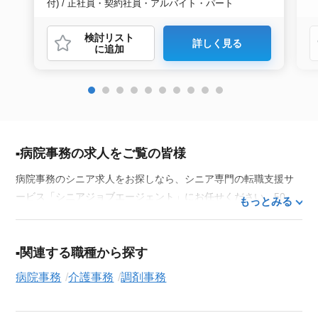
付) / 正社員・契約社員・アルバイト・パート
検討リスト
詳しく見る
に追加
病院事務の求人をご覧の皆様
病院事務のシニア求人をお探しなら、シニア専門の転職支援サ
ービス「シニアジョブエージェント」にお任せください。50
もっとみる
代・60代はもちろん、70代以上の方の転職支援実績も豊富な私
たちが、あなたの経験とスキルを活かせるお仕事探しを徹底的
にサポートします。この求人を含む
33,686
件（2026年8月9日現
関連する職種から探す
在）のシニア向け求人を保有しており、その多くが当サービス
病院事務
介護事務
調剤事務
だけの非公開求人です。
ご利用の流れ