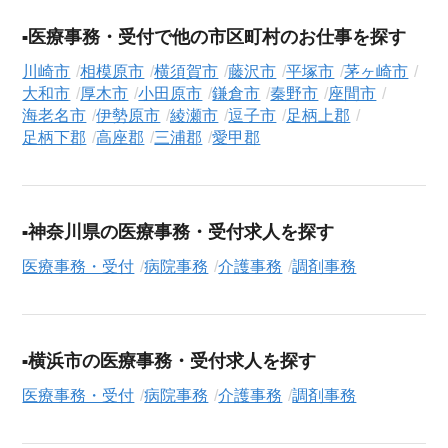
気になる求人がございましたら、まずは「求人紹介を依頼す
医療事務・受付で他の市区町村のお仕事を探す
る」ボタンからご登録ください。シニア専門のキャリアアドバ
イザーが、これまでのご経歴やご希望を丁寧にヒアリングし、
川崎市
相模原市
横須賀市
藤沢市
平塚市
茅ヶ崎市
職務経歴書の作成から面接対策、企業との条件交渉まで、転職
大和市
厚木市
小田原市
鎌倉市
秦野市
座間市
活動の全プロセスを無料でサポートいたします。
海老名市
伊勢原市
綾瀬市
逗子市
足柄上郡
足柄下郡
高座郡
三浦郡
愛甲郡
求人検索について
シニアジョブエージェントでは、豊富な求人情報の中から、あ
なたの希望に合ったお仕事を簡単に見つけられます。雇用形態
（
正社員
、
契約社員
、
アルバイト・パート
）や、勤務地、年
神奈川県の医療事務・受付求人を探す
収・時給・日給、さらに
週休2日制
、
駅近
、
短期
といったこだわ
医療事務・受付
病院事務
介護事務
調剤事務
り条件での絞り込み検索も可能です。
この病院事務の求人にご興味をお持ちの方はもちろん、「まず
は相談から始めたい」という方も、ぜひお気軽に
転職支援サー
横浜市の医療事務・受付求人を探す
ビス（無料）
にお申し込みください。
医療事務・受付
病院事務
介護事務
調剤事務