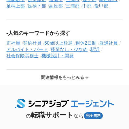
足柄上郡
足柄下郡
高座郡
三浦郡
中郡
愛甲郡
人気のキーワードから探す
正社員
契約社員
60歳以上歓迎
週休2日制
派遣社員
アルバイト・パート
残業なし・少なめ
駅近
社会保険労務士
機械設計・開発
関連情報をもっとみる
転職サポート
の
なら
完全無料