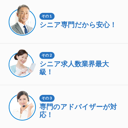
その１
シニア専門
だから安心！
その２
シニア求人数
業界最大
級！
その３
専門のアドバイザーが対
応！