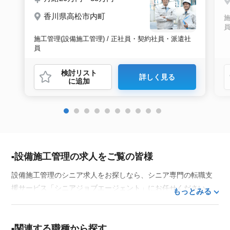
香川県高松市内町
施
施工管理(設備施工管理) / 正社員・契約社員・派遣社
員
検討リスト
詳しく見る
に追加
設備施工管理の求人をご覧の皆様
設備施工管理のシニア求人をお探しなら、シニア専門の転職支
援サービス「シニアジョブエージェント」にお任せください。
もっとみる
50代・60代はもちろん、70代以上の方の転職支援実績も豊富な
私たちが、あなたの経験とスキルを活かせるお仕事探しを徹底
的にサポートします。この求人を含む
33,686
件（2026年8月9日
関連する職種から探す