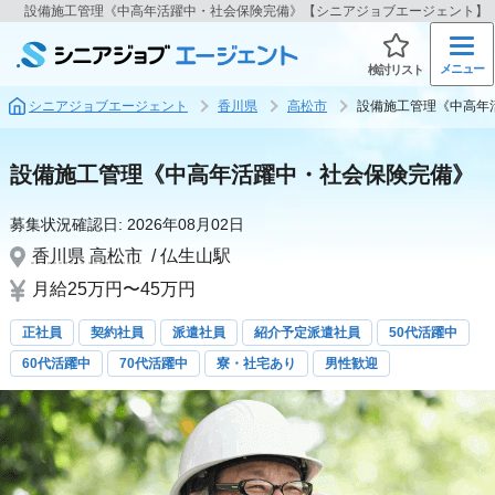
設備施工管理《中高年活躍中・社会保険完備》【シニアジョブエージェント】
メニュー
検討リスト
シニアジョブエージェント
香川県
高松市
設備施工管理《中高年
設備施工管理《中高年活躍中・社会保険完備》
募集状況確認日:
2026年08月02日
香川県
高松市
/ 仏生山駅
月給25万円〜45万円
正社員
契約社員
派遣社員
紹介予定派遣社員
50代活躍中
60代活躍中
70代活躍中
寮・社宅あり
男性歓迎