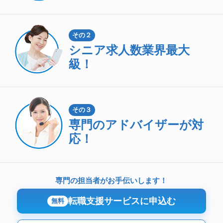
その２
シニア求人数
業界最大
級！
その３
専門のアドバイザーが対
応！
専門の担当者がお手伝いします！
転職支援サービスに申込む
無料