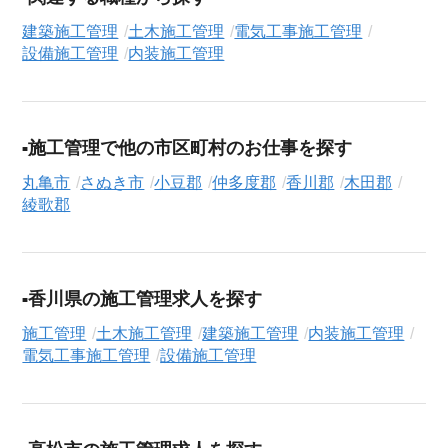
現在）のシニア向け求人を保有しており、その多くが当サービ
建築施工管理
土木施工管理
電気工事施工管理
スだけの非公開求人です。
設備施工管理
内装施工管理
ご利用の流れ
気になる求人がございましたら、まずは「求人紹介を依頼す
る」ボタンからご登録ください。シニア専門のキャリアアドバ
施工管理で他の市区町村のお仕事を探す
イザーが、これまでのご経歴やご希望を丁寧にヒアリングし、
職務経歴書の作成から面接対策、企業との条件交渉まで、転職
丸亀市
さぬき市
小豆郡
仲多度郡
香川郡
木田郡
活動の全プロセスを無料でサポートいたします。
綾歌郡
求人検索について
シニアジョブエージェントでは、豊富な求人情報の中から、あ
なたの希望に合ったお仕事を簡単に見つけられます。雇用形態
香川県の施工管理求人を探す
（
正社員
、
契約社員
、
アルバイト・パート
）や、勤務地、年
施工管理
土木施工管理
建築施工管理
内装施工管理
収・時給・日給、さらに
週休2日制
、
駅近
、
寮・社宅あり
といっ
電気工事施工管理
設備施工管理
たこだわり条件での絞り込み検索も可能です。
この設備施工管理の求人にご興味をお持ちの方はもちろん、
「まずは相談から始めたい」という方も、ぜひお気軽に
転職支