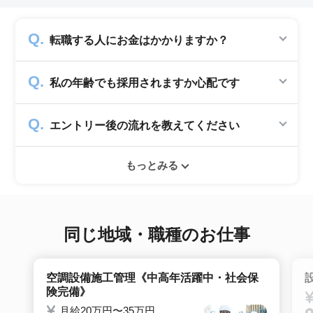
転職する人にお金はかかりますか？
かかりません。求人企業から費用を頂いて運営
私の年齢でも採用されますか心配です
していますので、転職希望者の方からは費用は
一切発生致しません。
シニアジョブでは50歳以上の方を採用する企
エントリー後の流れを教えてください
業のみ掲載をしています。60代・70代以上の
就職実績も多数ありますので年齢に気負いせず
エントリー後はお電話にてキャリアアドバイザ
ぜひ紹介依頼へ進んでください。
もっとみる
ーとヒアリングのお時間を頂きます。その後希
望条件沿った求人をご案内させて頂きます。面
接調整や入社時の条件交渉など最後まで入社の
サポートをいたします。
同じ地域・職種のお仕事
空調設備施工管理《中高年活躍中・社会保
険完備》
月給20万円〜35万円