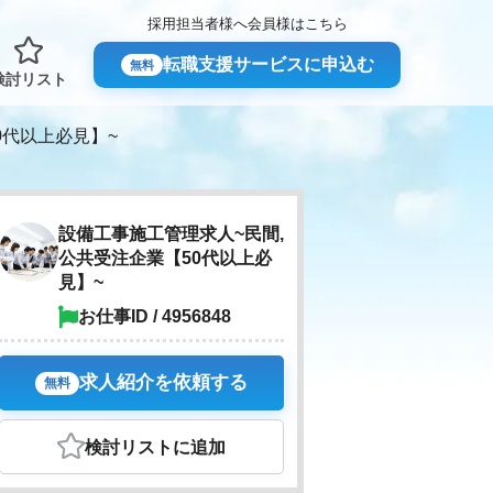
採用担当者様へ
会員様はこちら
転職支援サービスに申込む
無料
検討リスト
0代以上必見】~
設備工事施工管理求人~民間,
公共受注企業【50代以上必
見】~
お仕事ID / 4956848
求人紹介を依頼する
無料
検討リスト
に追加