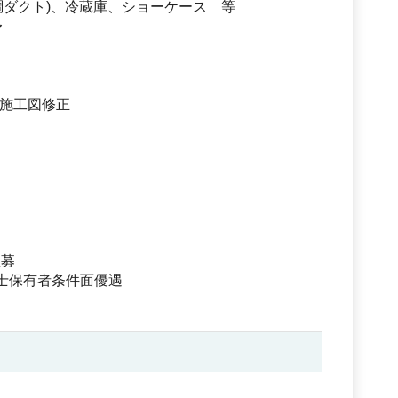
調ダクト)、冷蔵庫、ショーケース 等
〜
施工図修正
急募
技士保有者条件面優遇