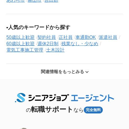
あわら市
勝山市
吉田郡
人気のキーワードから探す
50歳以上歓迎
契約社員
正社員
車通勤OK
派遣社員
60歳以上歓迎
週休2日制
残業なし・少なめ
電気工事施工管理
土木設計
関連情報をもっとみる
転職サポート
の
なら
完全無料