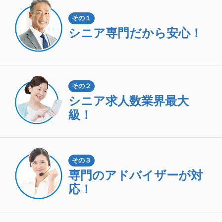
その１
シニア専門
だから安心！
その２
シニア求人数
業界最大
級！
その３
専門のアドバイザーが対
応！