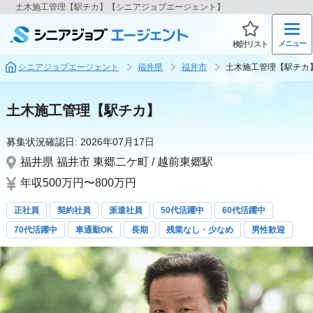
土木施工管理【駅チカ】【シニアジョブエージェント】
メニュー
検討リスト
シニアジョブエージェント
福井県
福井市
土木施工管理【駅チカ
土木施工管理【駅チカ】
募集状況確認日:
2026年07月17日
福井県
福井市
東郷二ケ町 / 越前東郷駅
年収500万円〜800万円
正社員
契約社員
派遣社員
50代活躍中
60代活躍中
70代活躍中
車通勤OK
長期
残業なし・少なめ
男性歓迎