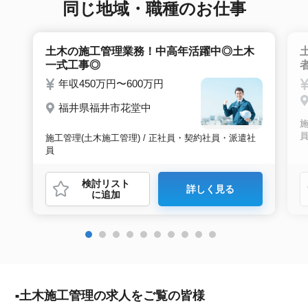
同じ地域・職種のお仕事
土木の施工管理業務！中高年活躍中◎土木
一式工事◎
年収450万円〜600万円
福井県福井市花堂中
施
施工管理(土木施工管理) / 正社員・契約社員・派遣社
員
検討リスト
詳しく見る
に追加
土木施工管理の求人をご覧の皆様