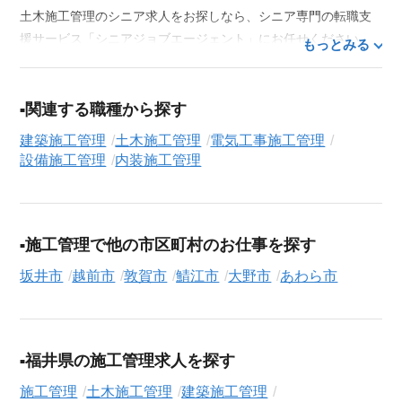
土木施工管理のシニア求人をお探しなら、シニア専門の転職支
援サービス「シニアジョブエージェント」にお任せください。
もっとみる
50代・60代はもちろん、70代以上の方の転職支援実績も豊富な
私たちが、あなたの経験とスキルを活かせるお仕事探しを徹底
的にサポートします。この求人を含む
33,686
件（2026年8月10
関連する職種から探す
日現在）のシニア向け求人を保有しており、その多くが当サー
建築施工管理
土木施工管理
電気工事施工管理
ビスだけの非公開求人です。
設備施工管理
内装施工管理
ご利用の流れ
気になる求人がございましたら、まずは「求人紹介を依頼す
る」ボタンからご登録ください。シニア専門のキャリアアドバ
施工管理で他の市区町村のお仕事を探す
イザーが、これまでのご経歴やご希望を丁寧にヒアリングし、
職務経歴書の作成から面接対策、企業との条件交渉まで、転職
坂井市
越前市
敦賀市
鯖江市
大野市
あわら市
活動の全プロセスを無料でサポートいたします。
求人検索について
シニアジョブエージェントでは、豊富な求人情報の中から、あ
福井県の施工管理求人を探す
なたの希望に合ったお仕事を簡単に見つけられます。雇用形態
施工管理
土木施工管理
建築施工管理
（
正社員
、
契約社員
、
アルバイト・パート
）や、勤務地、年