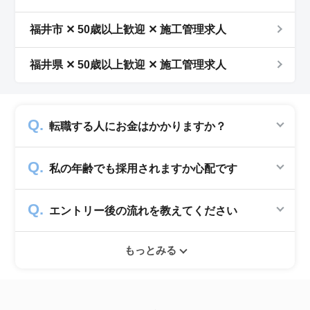
福井市 ✕ 50歳以上歓迎 ✕ 施工管理求人
福井県 ✕ 50歳以上歓迎 ✕ 施工管理求人
転職する人にお金はかかりますか？
かかりません。求人企業から費用を頂いて運営
私の年齢でも採用されますか心配です
していますので、転職希望者の方からは費用は
一切発生致しません。
シニアジョブでは50歳以上の方を採用する企
エントリー後の流れを教えてください
業のみ掲載をしています。60代・70代以上の
就職実績も多数ありますので年齢に気負いせず
エントリー後はお電話にてキャリアアドバイザ
ぜひ紹介依頼へ進んでください。
もっとみる
ーとヒアリングのお時間を頂きます。その後希
望条件沿った求人をご案内させて頂きます。面
接調整や入社時の条件交渉など最後まで入社の
サポートをいたします。