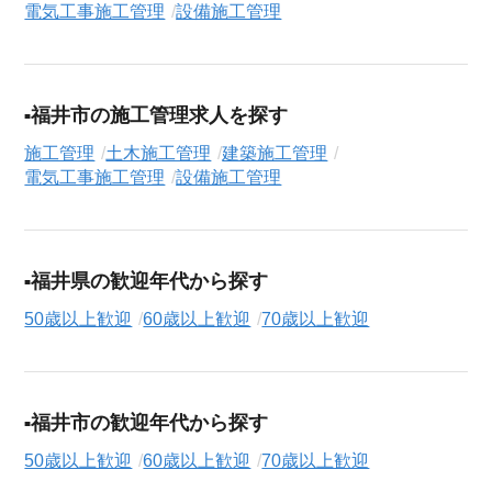
電気工事施工管理
設備施工管理
収・時給・日給、さらに
週休2日制
、
駅近
、
寮・社宅あり
といっ
たこだわり条件での絞り込み検索も可能です。
この土木施工管理の求人にご興味をお持ちの方はもちろん、
福井市の施工管理求人を探す
「まずは相談から始めたい」という方も、ぜひお気軽に
転職支
援サービス（無料）
にお申し込みください。
施工管理
土木施工管理
建築施工管理
電気工事施工管理
設備施工管理
福井県の歓迎年代から探す
50歳以上歓迎
60歳以上歓迎
70歳以上歓迎
福井市の歓迎年代から探す
50歳以上歓迎
60歳以上歓迎
70歳以上歓迎