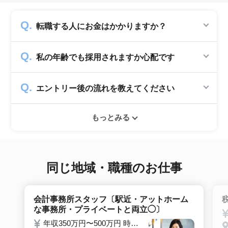
転職する人にお金はかかりますか？
かかりません。求人企業から費用を頂いて運営
私の年齢でも採用されますか心配です
していますので、転職希望者の方からは費用は
一切発生致しません。
シニアジョブでは50歳以上の方を採用する企
エントリー後の流れを教えてください
業のみ掲載をしています。60代・70代以上の
就職実績も多数ありますので年齢に気負いせず
エントリー後はお電話にてキャリアアドバイザ
ぜひ紹介依頼へ進んでください。
もっとみる
ーとヒアリングのお時間を頂きます。その後希
望条件沿った求人をご案内させて頂きます。面
接調整や入社時の条件交渉など最後まで入社の
サポートをいたします。
同じ地域・職種のお仕事
会計事務所スタッフ〔駅近・アットホーム
な事務所・プライベートと両立◯〕
年収350万円〜500万円 時給