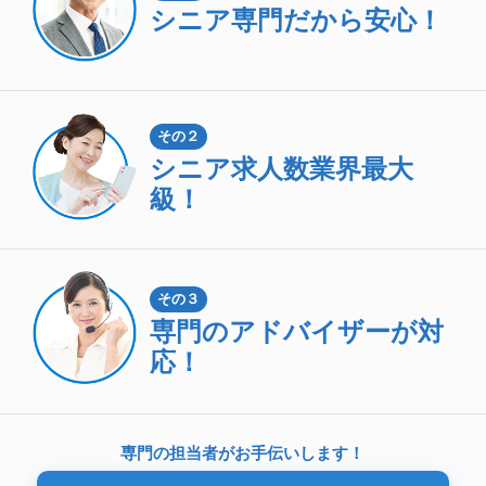
シニア専門
だから安心！
その２
シニア求人数
業界最大
級！
その３
専門のアドバイザーが対
応！
専門の担当者がお手伝いします！