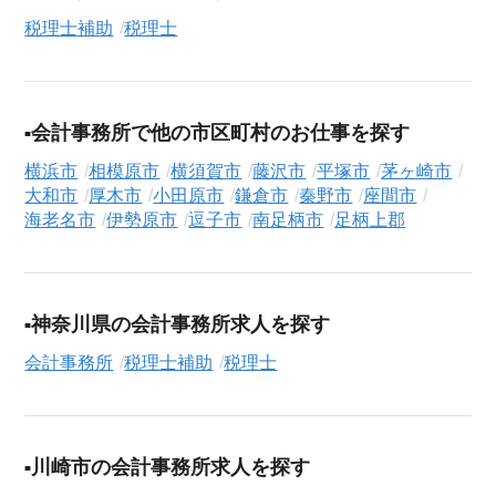
8月10日現在）のシニア向け求人を保有しており、その多くが当
税理士補助
税理士
サービスだけの非公開求人です。
ご利用の流れ
気になる求人がございましたら、まずは「求人紹介を依頼す
会計事務所で他の市区町村のお仕事を探す
る」ボタンからご登録ください。シニア専門のキャリアアドバ
イザーが、これまでのご経歴やご希望を丁寧にヒアリングし、
横浜市
相模原市
横須賀市
藤沢市
平塚市
茅ヶ崎市
職務経歴書の作成から面接対策、企業との条件交渉まで、転職
大和市
厚木市
小田原市
鎌倉市
秦野市
座間市
活動の全プロセスを無料でサポートいたします。
海老名市
伊勢原市
逗子市
南足柄市
足柄上郡
求人検索について
シニアジョブエージェントでは、豊富な求人情報の中から、あ
なたの希望に合ったお仕事を簡単に見つけられます。雇用形態
神奈川県の会計事務所求人を探す
（
正社員
、
契約社員
、
アルバイト・パート
）や、勤務地、年
会計事務所
税理士補助
税理士
収・時給・日給、さらに
週休2日制
、
駅近
、
短期
といったこだわ
り条件での絞り込み検索も可能です。
この税理士補助・税理士の求人にご興味をお持ちの方はもちろ
川崎市の会計事務所求人を探す
ん、「まずは相談から始めたい」という方も、ぜひお気軽に
転
職支援サービス（無料）
にお申し込みください。