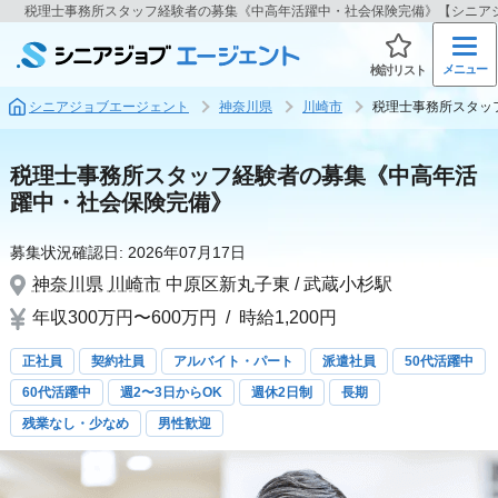
税理士事務所スタッフ経験者の募集《中高年活躍中・社会保険完備》【シニア
メニュー
検討リスト
シニアジョブエージェント
神奈川県
川崎市
税理士事務所スタッ
税理士事務所スタッフ経験者の募集《中高年活
躍中・社会保険完備》
募集状況確認日:
2026年07月17日
神奈川県
川崎市
中原区新丸子東 / 武蔵小杉駅
年収300万円〜600万円
/
時給1,200円
正社員
契約社員
アルバイト・パート
派遣社員
50代活躍中
60代活躍中
週2〜3日からOK
週休2日制
長期
残業なし・少なめ
男性歓迎