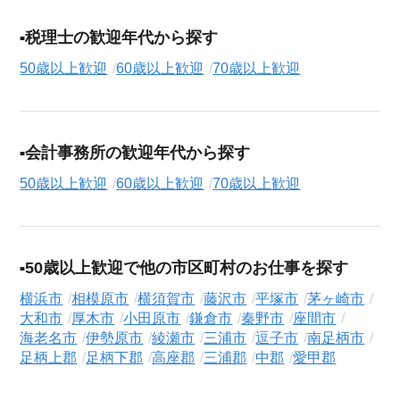
税理士の歓迎年代から探す
50歳以上歓迎
60歳以上歓迎
70歳以上歓迎
会計事務所の歓迎年代から探す
50歳以上歓迎
60歳以上歓迎
70歳以上歓迎
50歳以上歓迎で他の市区町村のお仕事を探す
横浜市
相模原市
横須賀市
藤沢市
平塚市
茅ヶ崎市
大和市
厚木市
小田原市
鎌倉市
秦野市
座間市
海老名市
伊勢原市
綾瀬市
三浦市
逗子市
南足柄市
足柄上郡
足柄下郡
高座郡
三浦郡
中郡
愛甲郡