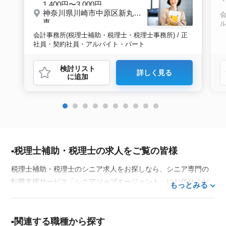
1,400円〜3,000円
神奈川県川崎市中原区新丸子
会
東
会計事務所(税理士補助・税理士・税理士事務所) / 正
社員・契約社員・アルバイト・パート
検討リスト
詳しく見る
に追加
税理士補助・税理士の求人をご覧の皆様
税理士補助・税理士のシニア求人をお探しなら、シニア専門の
転職支援サービス「シニアジョブエージェント」にお任せくだ
もっとみる
さい。50代・60代はもちろん、70代以上の方の転職支援実績も
豊富な私たちが、あなたの経験とスキルを活かせるお仕事探し
を徹底的にサポートします。この求人を含む
33,686
件（2026年
関連する職種から探す