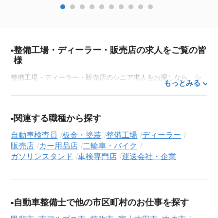
整備工場・ディーラー・販売店の求人をご覧の皆
様
整備工場・ディーラー・販売店のシニア求人をお探しなら、シ
もっとみる
ニア専門の転職支援サービス「シニアジョブエージェント」に
お任せください。50代・60代はもちろん、70代以上の方の転職
支援実績も豊富な私たちが、あなたの経験とスキルを活かせる
関連する職種から探す
お仕事探しを徹底的にサポートします。この求人を含む
33,685
自動車検査員
板金・塗装
整備工場
ディーラー
件（2026年8月6日現在）のシニア向け求人を保有しており、そ
販売店
カー用品店
二輪車・バイク
の多くが当サービスだけの非公開求人です。
ガソリンスタンド
車検専門店
運送会社・企業
ご利用の流れ
気になる求人がございましたら、まずは「求人紹介を依頼す
る」ボタンからご登録ください。シニア専門のキャリアアドバ
自動車整備士で他の市区町村のお仕事を探す
イザーが、これまでのご経歴やご希望を丁寧にヒアリングし、
職務経歴書の作成から面接対策、企業との条件交渉まで、転職