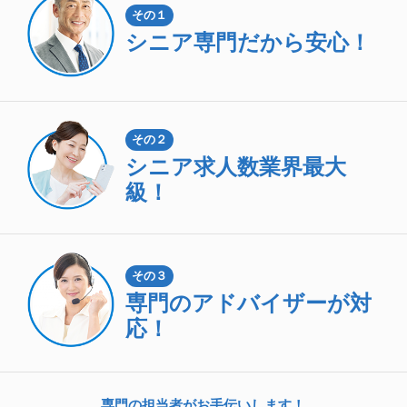
その１
シニア専門
だから安心！
その２
シニア求人数
業界最大
級！
その３
専門のアドバイザーが対
応！
専門の担当者がお手伝いします！