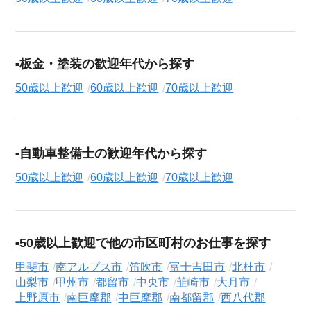
板金・塗装の歓迎年代から探す
50歳以上歓迎
60歳以上歓迎
70歳以上歓迎
自動車整備士の歓迎年代から探す
50歳以上歓迎
60歳以上歓迎
70歳以上歓迎
50歳以上歓迎で他の市区町村のお仕事を探す
甲斐市
南アルプス市
笛吹市
富士吉田市
北杜市
山梨市
甲州市
都留市
中央市
韮崎市
大月市
上野原市
南巨摩郡
中巨摩郡
南都留郡
西八代郡