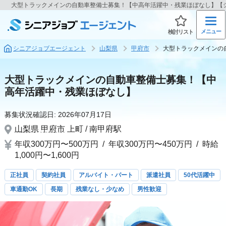
大型トラックメインの自動車整備士募集！【中高年活躍中・残業ほぼなし】【
メニュー
検討リスト
シニアジョブエージェント
山梨県
甲府市
大型トラックメインの
大型トラックメインの自動車整備士募集！【中
高年活躍中・残業ほぼなし】
募集状況確認日:
2026年07月17日
山梨県
甲府市
上町 / 南甲府駅
年収300万円〜500万円
/
年収300万円〜450万円
/
時給
1,000円〜1,600円
正社員
契約社員
アルバイト・パート
派遣社員
50代活躍中
車通勤OK
長期
残業なし・少なめ
男性歓迎