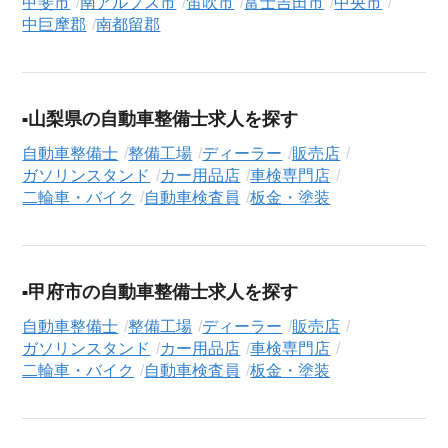
甲斐市
南アルプス市
笛吹市
富士吉田市
中央市
活動の全プロセスを無料でサポートいたします。
中巨摩郡
南都留郡
求人検索について
シニアジョブエージェントでは、豊富な求人情報の中から、あ
なたの希望に合ったお仕事を簡単に見つけられます。雇用形態
山梨県の自動車整備士求人を探す
（
正社員
、
契約社員
、
アルバイト・パート
）や、勤務地、年
自動車整備士
整備工場
ディーラー
販売店
収・時給・日給、さらに
週休2日制
、
駅近
、
寮・社宅あり
といっ
ガソリンスタンド
カー用品店
車検専門店
たこだわり条件での絞り込み検索も可能です。
二輪車・バイク
自動車検査員
板金・塗装
この整備工場・ディーラー・販売店の求人にご興味をお持ちの
方はもちろん、「まずは相談から始めたい」という方も、ぜひ
お気軽に
転職支援サービス（無料）
にお申し込みください。
甲府市の自動車整備士求人を探す
自動車整備士
整備工場
ディーラー
販売店
ガソリンスタンド
カー用品店
車検専門店
二輪車・バイク
自動車検査員
板金・塗装