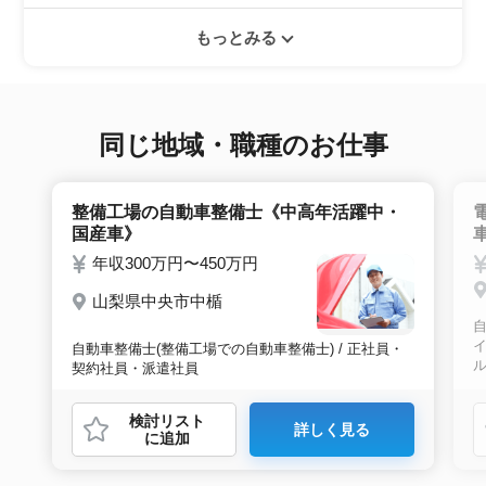
就職実績も多数ありますので年齢に気負いせず
エントリー後はお電話にてキャリアアドバイザ
ぜひ紹介依頼へ進んでください。
もっとみる
ーとヒアリングのお時間を頂きます。その後希
望条件沿った求人をご案内させて頂きます。面
接調整や入社時の条件交渉など最後まで入社の
サポートをいたします。
同じ地域・職種のお仕事
整備工場の自動車整備士《中高年活躍中・
国産車》
年収300万円〜450万円
山梨県中央市中楯
イ
自動車整備士(整備工場での自動車整備士) / 正社員・
契約社員・派遣社員
検討リスト
詳しく見る
に追加