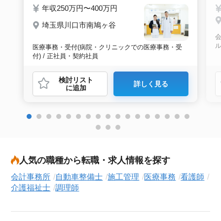
年収250万円〜400万円
埼玉県川口市南鳩ヶ谷
会
医療事務・受付(病院・クリニックでの医療事務・受
付) / 正社員・契約社員
検討リスト
詳しく見る
に追加
人気の職種から転職・求人情報を探す
会計事務所
自動車整備士
施工管理
医療事務
看護師
介護福祉士
調理師