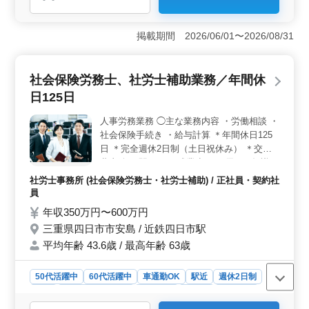
＜人事労務の経験を活かせる業務内容＞ 労働保険・社
会保険の各種手続きや給与計算、就業規則作成などを担
当します。人事労務に関する幅広い業務に携わることが
掲載期間 2026/06/01〜2026/08/31
でき、これまで培った知識や経験を活かして活躍できる
環境です。 ＜年間休日120日・充実した休日制度＞
完全週休2日制（土日祝休み）に加え、夏季休暇・年末年
社会保険労務士、社労士補助業務／年間休
始休暇・GW休暇も整備しています。年間休日120日を確
保しており、仕事とプライベートのメリハリをつけて働
日125日
けます。 ＜賞与あり・安定して働ける職場環境＞
賞与支給実績があり、福利厚生も充実しています。マイ
人事労務業務 ◯主な業務内容 ・労働相談 ・
カー通勤可能で無料駐車場も完備しているため、通勤負
社会保険手続き ・給与計算 ＊年間休日125
担を抑えながら長期的に働きやすい職場です。
日 ＊完全週休2日制（土日祝休み） ＊交通
費支給 ＊駅チカ ＊残業少なめ 優れた知識や
能力を活かせる事務所です。 あなたに相応
社労士事務所 (社会保険労務士・社労士補助) / 正社員・契約社
しいポジションを用意しています！
員
年収350万円〜600万円
三重県四日市市安島 / 近鉄四日市駅
平均年齢 43.6歳 / 最高年齢 63歳
50代活躍中
60代活躍中
車通勤OK
駅近
週休2日制
長期
残業なし・少なめ
女性歓迎
正社員
契約社員
社労士事務所