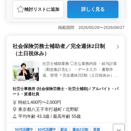
アルバイト・パート
社労士事務所
検討リスト
に追加
詳しく見る
おすすめポイント
＜働きやすい勤務環境＞ 完全週休2日制（土日祝休み）
のため、プライベートとの両立を図りやすい環境です。
掲載期間 2026/05/28〜2026/08/27
基本的に残業もなく、週3日から無理なく働ける勤務体制
が整っています。 ＜人事労務経験を活かせる業務内
容＞ 行政提出書類作成補助や労働・社会保険手続き補
社会保険労務士補助者／完全週休2日制
助、給与計算補助などを担当します。これまで培った人
（土日祝休み）
事労務の知識や事務経験を活かしながら、幅広い業務に
携われます。 ＜東別院駅徒歩圏内の職場＞ 勤務地
社労士補助業務 ◯主な業務内容 ・給与計算
は東別院駅から徒歩圏内にあり、通勤時の負担を抑えら
（勤怠集計含む） ・データ入力 ・書類作
れます。交通費支給に加え、賞与や社会保険完備など福
利厚生も整っており、安心して長く働ける環境です。
成、管理 ＊完全週休2日制（土日祝休み）
＊駅チカ ＊交通費支給 ベテラン人材を募集
します。 ぜひ社労士事務所経験を活かして
社労士事務所 (社会保険労務士・社労士補助) / アルバイト・パ
ください。
ート・派遣社員
時給1,400円〜2,000円
東京都八王子市打越町 / 北野駅
平均年齢 43.3歳 / 最高年齢 55歳
50代活躍中
60代活躍中
駅近
週休2日制
長期