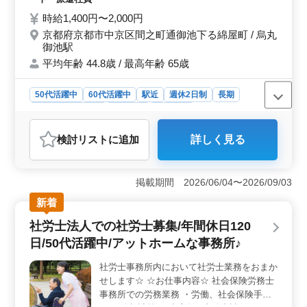
活かして活躍する事務所です。
時給1,400円〜2,000円
京都府京都市中京区間之町通御池下る綿屋町 / 烏丸
御池駅
平均年齢 44.8歳 / 最高年齢 65歳
50代活躍中
60代活躍中
駅近
週休2日制
長期
残業なし・少なめ
女性歓迎
派遣社員
アルバイト・パート
社労士事務所
検討リスト
に追加
詳しく見る
おすすめポイント
＜基本的に残業なし・完全週休2日制＞ 基本的に残業は
ありません。完全週休2日制（土日祝休み）で勤務できま
掲載期間 2026/06/04〜2026/09/03
す。無理のないペースで落ち着いて業務に取り組みやす
新着
い環境です。 ＜経験を活かせる社労士補助業務＞
労働社会保険手続、給与計算業務、電話・メール対応な
社労士法人での社労士募集/年間休日120
どを担当します。社労士事務所での勤務経験がある方が
日/50代活躍中/アットホームな事務所♪
対象です。これまでの労務経験を活かし、即戦力として
活躍できます。 ＜駅から徒歩圏内で通勤しやすい
社労士事務所内において社労士業務をおまか
＞ 烏丸御池駅から徒歩圏内の立地です。交通費は実費
せします☆ ☆お仕事内容☆ 社会保険労務士
で上限なし支給、社会保険完備と福利厚生も整ってお
り、負担を抑えながら安心して勤務できます。
事務所での労務業務 ・労働、社会保険手続