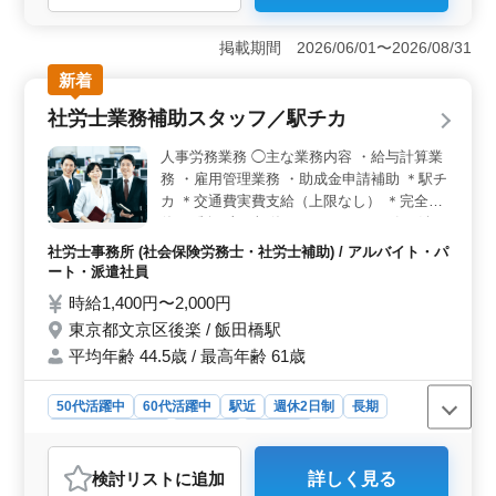
＜人事労務の経験を活かせる業務内容＞ 給与計算や労
務相談、採用支援・人材育成サポートなどを担当しま
掲載期間 2026/06/01〜2026/08/31
す。顧客先企業の人事労務を幅広く支援するため、これ
新着
まで培った労務知識や実務経験を活かして活躍できる環
境です。 ＜年間休日157日・週休3日制の働きやすさ
社労士業務補助スタッフ／駅チカ
＞ 年間休日157日と非常に休日数が多く、週休3日制を
採用しています。フレックスタイム制も導入しており、
人事労務業務 ◯主な業務内容 ・給与計算業
残業も月10時間程度と少ないため、ワークライフバラン
務 ・雇用管理業務 ・助成金申請補助 ＊駅チ
スを重視した働き方が可能です。 ＜築地駅徒歩圏内
カ ＊交通費実費支給（上限なし） ＊完全週
の好立地と充実待遇＞ 勤務地は築地駅から徒歩圏内で
休2日制（土日祝休み） これから一緒に働い
通勤しやすい環境です。賞与・交通費支給や社会保険完
てくださる方を募集します。 落ち着いた環
備など福利厚生も整っており、安心して長く働ける職場
社労士事務所 (社会保険労務士・社労士補助) / アルバイト・パ
境で能力を発揮しやすいと評判です。
です。
ート・派遣社員
時給1,400円〜2,000円
東京都文京区後楽 / 飯田橋駅
平均年齢 44.5歳 / 最高年齢 61歳
50代活躍中
60代活躍中
駅近
週休2日制
長期
残業なし・少なめ
女性歓迎
派遣社員
アルバイト・パート
社労士事務所
検討リスト
に追加
詳しく見る
おすすめポイント