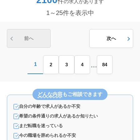
件
の求人があります
かせるお仕事＞ 社労士業務全般を担当もしくは補助し
て頂きます。これまで培ってきた労務・社会保険の知識
1～25件を表示中
や実務経験を存分に発揮できます。賞与あり、交通費実
費支給（上限なし）と待遇面も充実しており、年齢に関
係なくスキル・経験をしっかり評価する点が大きな魅力
です。 ＜少人数で風通しの良い職場環境＞ 従業員7
名のコンパクトな事務所で、意見交換がしやすく、安心
前へ
次へ
して働ける環境です。シニア世代のスタッフが活躍中
で、経験豊富な人材を尊重します。駅近の好立地で通勤
負担も少なく、腰を据えて働ける職場です。
…
1
2
3
4
84
どんな内容
もご相談できます
自分の年齢で求人があるか不安
希望の条件通りの求人があるか知りたい
まだ転職を迷っている
今の職場を辞められるか不安