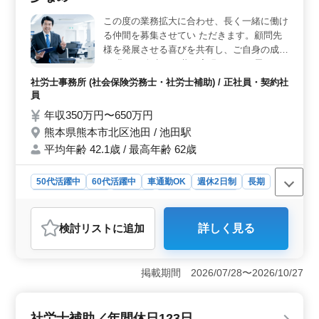
計算業務まで、多岐にわたる業務に携わることができま
この度の業務拡大に合わせ、長く一緒に働け
す。 ＜ワークライフバランス充実＞ 週休2日制や残
る仲間を募集させてい ただきます。顧問先
業少なめなど、働きやすい環境を整備しております。給
与に加え、福利厚生も充実しています。社労士の専門性
様を発展させる喜びを共有し、ご自身の成長
を活かし、充実感あるキャリアを築きませんか。
と 豊かな人生を、共に実現したいと思って
おります。 【主な仕事内容】 ・社会保険お
社労士事務所 (社会保険労務士・社労士補助) / 正社員・契約社
よび労働保険手続きの代行業務 ・給与計算
員
業務 ・顧問先対応 ※通勤用駐車場あり 仕事
年収350万円〜650万円
のスケジュールが立てやすい為、自分のペー
熊本県熊本市北区池田 / 池田駅
スで仕事を調整できます。子どもさんの学校
平均年齢 42.1歳 / 最高年齢 62歳
行事、親御さんの介護、社労士等の勉強中の
方など、仕事と両立しやすい職場です。 従
業員それぞれのライフスタイルに合った働き
50代活躍中
60代活躍中
車通勤OK
週休2日制
長期
方ができる職場を目指しています！
残業なし・少なめ
女性歓迎
正社員
契約社員
社労士事務所
検討リスト
に追加
詳しく見る
おすすめポイント
＜ワークライフバランスの取りやすさ＞ 本求人は、残
業が月平均10時間と少なく、仕事とプライベートを両立
掲載期間 2026/07/28〜2026/10/27
しやすい環境が整っています。さらに、仕事のスケジュ
ールを自分で調整しやすいため、子どもの学校行事や親
の介護、資格取得の勉強など、個々のライフスタイルに
社労士補助／年間休日123日