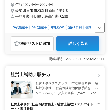
（土日祝休み） ＊年間休日120日 これまで
年収400万円〜700万円
の経験を頼りに重要な役割を担っていただき
愛知県日進市梅森町新田 / 平針駅
ます。 ぜひご応募お待ちしております。
平均年齢 44.4歳 / 最高年齢 62歳
50代活躍中
60代活躍中
車通勤OK
週休2日制
長期
残業なし・少なめ
女性歓迎
正社員
契約社員
社労士事務所
検討リスト
に追加
詳しく見る
おすすめポイント
＜無料駐車場完備で通勤しやすい環境＞ マイカー通勤
が可能で無料駐車場も完備しています。交通費支給もあ
掲載期間 2026/06/12〜2026/09/11
るため、通勤費の負担を抑えながら通えます。 ＜社
労士事務所経験を活かせるお仕事＞ 労災・健康保険の
第三者行為手続きや給与計算、就業規則の校正などを担
社労士補助／駅チカ
当します。これまで社労士事務所で積み重ねてきた経験
を発揮できます。 ＜完全週休2日制で十分な休日を確
社労士事務所スタッフ ◯主な業務内容 ・給
保＞ 完全週休2日制（土日祝休み）で年間休日120日の
与計算事務 ・社会保険労働保険手続き ・パ
職場です。残業も少なめのため、時間面の負担を抑えて
ソコンへのデータ入力業務 （Word、Excel
働けます。
使用、PC貸与あり） ＊駅チカ ＊賞与あり
＊完全週休2日制（土日祝休み） ＊交通費支
社労士事務所 (社会保険労務士・社労士補助) / アルバイト・パ
給 ベテランスタッフが事務所を支えていま
ート・派遣社員