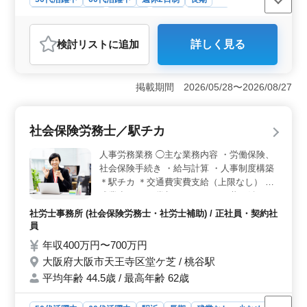
残業なし・少なめ
女性歓迎
正社員
契約社員
社労士事務所
検討リスト
に追加
詳しく見る
おすすめポイント
＜働きやすい勤務環境＞ 完全週休2日制（土日祝休み）
で、年間休日120日の働きやすい環境です。残業少なめの
掲載期間 2026/05/28〜2026/08/27
ため、仕事とプライベートの両立を目指したい方にも適
しています。 ＜社労士事務所経験を活かせる業務内
容＞ 給与計算や入退社手続き、助成金申請、規程作成
社会保険労務士／駅チカ
など幅広い労務業務を担当します。これまで培ってきた
人事労務や事務経験を活かして活躍できる職場で
人事労務業務 ◯主な業務内容 ・労働保険、
す。 ＜通勤面と待遇面の魅力＞ 勤務地は大阪メト
社会保険手続き ・給与計算 ・人事制度構築
ロ谷町線の平野駅・駒川中野駅からアクセス可能です。
＊駅チカ ＊交通費実費支給（上限なし） ＊
交通費支給に加え、賞与や社会保険完備など福利厚生も
残業少なめ ＊賞与あり これから共に働いて
整っており、安心して長く働ける環境です。
くださる方を募集します。 これまでの経験
社労士事務所 (社会保険労務士・社労士補助) / 正社員・契約社
を活かせる事務所です。
員
年収400万円〜700万円
大阪府大阪市天王寺区堂ケ芝 / 桃谷駅
平均年齢 44.5歳 / 最高年齢 62歳