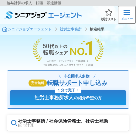
給与計算の求人・転職・派遣情報
メニュー
検討リスト
シニアジョブエージェント
社労士事務所
検索結果
非公開求人多数!
転職サポート申し込み
完全無料
１分で完了！
社労士事務所求人
の紹介希望の方
社労士事務所 / 社会保険労務士、社労士補助
給与計算