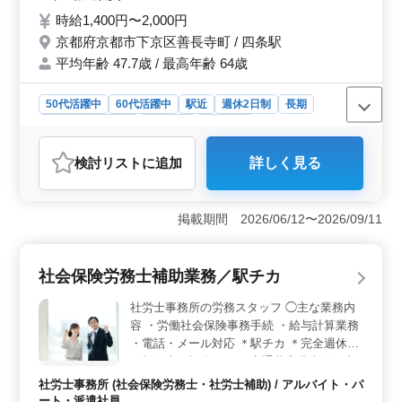
す。 長年の経験を役立てて再び活躍してみ
時給1,400円〜2,000円
ませんか？
京都府京都市下京区善長寺町 / 四条駅
平均年齢 47.7歳 / 最高年齢 64歳
50代活躍中
60代活躍中
駅近
週休2日制
長期
残業なし・少なめ
女性歓迎
派遣社員
アルバイト・パート
社労士事務所
検討リスト
に追加
詳しく見る
おすすめポイント
＜社労士事務所経験を活かせる労務業務＞ 給与計算事
務や社会保険・労働保険の手続き、データ入力業務など
掲載期間 2026/06/12〜2026/09/11
を担当します。社労士事務所での実務経験がそのまま役
立つお仕事です。これまで行ってきた給与計算や保険手
続きの経験を活かして業務に取り組めます。 ＜四条
社会保険労務士補助業務／駅チカ
駅から近く通勤しやすい立地＞ 最寄りの四条駅から徒
歩圏内にある事務所です。駅から通いやすい立地で交通
社労士事務所の労務スタッフ ◯主な業務内
費支給もあり、毎日の通勤負担を抑えやすいです。
容 ・労働社会保険事務手続 ・給与計算業務
＜完全週休2日制で充分な休日を確保＞ 土日祝休みの完
・電話・メール対応 ＊駅チカ ＊完全週休2
全週休2日制の職場です。年末年始休暇や夏季休暇などの
日制（土日祝休み） ＊交通費実費支給（上
休暇制度もあり、しっかり休みを取りながら働けます。
限なし） 社労士事務所での勤務経験をお持
仕事とプライベートの時間を両立しやすい環境です。
社労士事務所 (社会保険労務士・社労士補助) / アルバイト・パ
ちの方を募集します。 シニア世代が経験を
ート・派遣社員