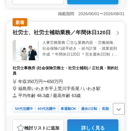
＜人事労務の経験を活かせる業務内容＞ 給与計算業務
や雇用管理業務、助成金申請補助などを担当します。こ
掲載期間 2026/06/01〜2026/08/31
れまで培った人事労務や社労士事務所での実務経験を活
新着
かせる環境です。 ＜働きやすい勤務環境＞ 完全週
休2日制（土日祝休み）で、週3日から勤務可能です。残
社労士、社労士補助業務／年間休日120日
業もなく、家庭やプライベートと両立しながら無理なく
働けます。 ＜飯田橋駅徒歩圏内の好立地＞ 勤務地
人事労務業務 ◯主な業務内容 ・労働保険、
は飯田橋駅から徒歩圏内にあり、通勤に便利な環境で
社会保険の諸手続き ・給与計算 ・就業規則
す。交通費は実費支給（上限なし）で、社会保険完備や
作成 ＊年間休日120日 ＊完全週休2日制（土
育児休業取得実績もあり、安心して長く働ける職場で
日祝休み） ＊賞与あり これまでのスキル、
す。
経験が活きる職場です！ 専門知識を活かし
社労士事務所 (社会保険労務士・社労士補助) / 正社員・契約社
て即戦力になれます！
員
年収350万円〜650万円
福島県いわき市平上荒川字長尾 / いわき駅
平均年齢 48.3歳 / 最高年齢 63歳
50代活躍中
60代活躍中
車通勤OK
週休2日制
長期
女性歓迎
正社員
契約社員
社労士事務所
おすすめポイント
検討リスト
に追加
詳しく見る