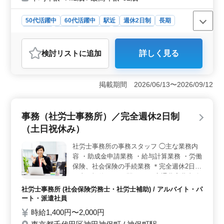
50代活躍中
60代活躍中
駅近
週休2日制
長期
女性歓迎
正社員
契約社員
社労士事務所
おすすめポイント
検討リスト
に追加
詳しく見る
＜社労士事務所経験を活かせる業務内容＞ 給与計算業
務や労働保険・社会保険の手続き、助成金申請のサポー
トなどを担当します。社労士事務所での実務経験をその
掲載期間 2026/06/13〜2026/09/12
まま活かせる仕事内容です。これまで携わってきた保険
手続きや給与計算の経験をもとに活躍できます。 ＜
西中島南方駅から徒歩圏内の事務所＞ 事務所は西中島
事務（社労士事務所）／完全週休2日制
南方駅から徒歩圏内にあります。駅から歩いて通える立
地のため、通勤の負担を抑えやすい環境です。交通費は
（土日祝休み）
実費支給のため、通勤費の負担を気にせず通えま
す。 ＜土日祝休みで年間休日120日＞ 完全週休2日
社労士事務所の事務スタッフ ◯主な業務内
制（土日祝休み）で年間休日は120日あります。休日数を
容 ・助成金申請業務 ・給与計算業務 ・労働
しっかり確保しており、プライベートの時間も大切にし
保険、社会保険の手続業務 ＊完全週休2日制
ながら働けます。仕事と私生活のバランスを取りながら
（土日祝休み） ＊駅チカ ＊交通費実費支給
働きやすい職場です。
（上限なし） 経験豊かなスタッフが事務所
社労士事務所 (社会保険労務士・社労士補助) / アルバイト・パ
を支えています。 積み上げてきた知識が活
ート・派遣社員
かしたい方、ぜひご応募ください！
時給1,400円〜2,000円