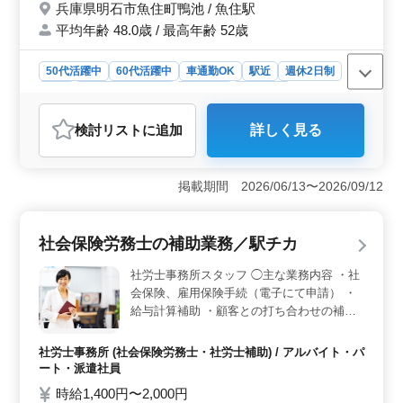
兵庫県明石市魚住町鴨池 / 魚住駅
平均年齢 48.0歳 / 最高年齢 52歳
50代活躍中
60代活躍中
車通勤OK
駅近
週休2日制
長期
残業なし・少なめ
女性歓迎
派遣社員
アルバイト・パート
社労士事務所
検討リスト
に追加
詳しく見る
おすすめポイント
＜社労士事務所経験を活かせる事務業務＞ 給与計算や
社会保険手続き、書類作成などを担当します。社労士事
掲載期間 2026/06/13〜2026/09/12
務所で積み重ねてきた経験を存分に発揮できます。
＜土日祝休みの完全週休2日制＞ 完全週休2日制（土日
祝休み）です。さらに夏季休暇や年末年始休暇もあり、
社会保険労務士の補助業務／駅チカ
充分に休みを取りながら働けます。 ＜各種保険完
備・賞与あり＞ 雇用保険・労災保険・健康保険・厚生
社労士事務所スタッフ ◯主な業務内容 ・社
年金を完備しています。賞与あり、交通費支給（上限な
会保険、雇用保険手続（電子にて申請） ・
し）など待遇面も整っており、長期就業しやすい環境で
給与計算補助 ・顧客との打ち合わせの補助
す。
＊駅チカ ＊賞与あり ＊交通費支給 ＊完全週
休2日制（土日祝休み） 経験を重ねた人材が
社労士事務所 (社会保険労務士・社労士補助) / アルバイト・パ
力を発揮しています。 多くのご応募をお待
ート・派遣社員
ちしております！
時給1,400円〜2,000円