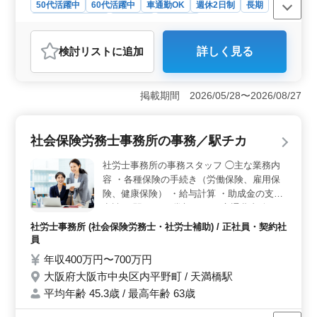
50代活躍中
60代活躍中
車通勤OK
週休2日制
長期
残業なし・少なめ
女性歓迎
派遣社員
アルバイト・パート
社労士事務所
検討リスト
に追加
詳しく見る
おすすめポイント
＜働きやすい勤務環境＞ 完全週休2日制（土日祝休み）
に加え、夏季休暇や冬季休暇、特別休暇なども整ってい
掲載期間 2026/05/28〜2026/08/27
ます。基本的に残業もなく、無理のない働き方を実現し
やすい環境です。 ＜社労士経験を活かせる業務内容
＞ 給与計算や賞与計算、年末調整、社会保険手続き補
社会保険労務士事務所の事務／駅チカ
助、役所提出書類の作成などを担当します。社労士事務
所での経験を活かしながら、幅広い人事労務業務に携わ
社労士事務所の事務スタッフ ◯主な業務内
れます。 ＜マイカー通勤可能な職場＞ マイカー通
容 ・各種保険の手続き（労働保険、雇用保
勤が可能なため、自分に合った通勤スタイルを選べま
険、健康保険） ・給与計算 ・助成金の支給
す。交通費支給に加え、社会保険完備など福利厚生も整
申請 ＊駅チカ ＊賞与あり ＊交通費支給 こ
っており、安心して長く働ける環境です。
れまで身につけてきたスキルをもとに活躍し
社労士事務所 (社会保険労務士・社労士補助) / 正社員・契約社
て頂けます。 新しい環境で再び能力を発揮
員
してみませんか？
年収400万円〜700万円
大阪府大阪市中央区内平野町 / 天満橋駅
平均年齢 45.3歳 / 最高年齢 63歳