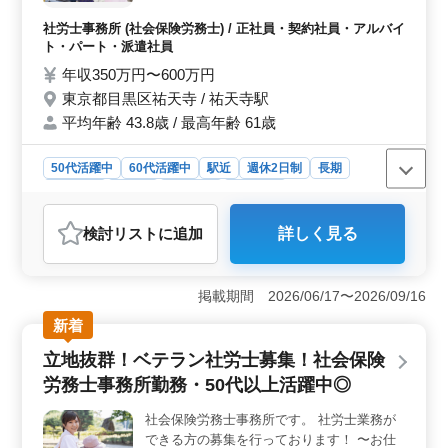
き ・給与計算 ・助成金の支給申請など （そ
の他能力により他業務も任せる可能性はござ
社労士事務所 (社会保険労務士) / 正社員・契約社員・アルバイ
います） ☆求人のポイント☆ ・駅近で通勤
ト・パート・派遣社員
しやすい！ ・年間休日120日 プライベート
年収350万円〜600万円
も充実◎ ・スタッフは20代〜60代が在籍
東京都目黒区祐天寺 / 祐天寺駅
中！ 今までの経験を生かしてぜひ、一緒に
平均年齢 43.8歳 / 最高年齢 61歳
働きませんか？ お待ちしております！
50代活躍中
60代活躍中
駅近
週休2日制
長期
男性歓迎
正社員
契約社員
派遣社員
アルバイト・パート
社労士事務所
検討リスト
に追加
詳しく見る
おすすめポイント
＜社労士業務募集＞ 社労士法人での募集です。アット
ホームな雰囲気の事務所で、中高年の方々が活躍してい
掲載期間 2026/06/17〜2026/09/16
ます。地域に密着した働きやすい環境で、経験を活かし
新着
て新たなキャリアを築きませんか？ ＜業務内容＞
社労士事務所での労務業務全般を担当します。具体的に
立地抜群！ベテラン社労士募集！社会保険
は、労働や社会保険の手続き、給与計算、助成金の支給
労務士事務所勤務・50代以上活躍中◎
申請などを行います。また、能力に応じて他の業務もお
まかせする可能性があります。 ＜働きやすさ＞ 好
社会保険労務士事務所です。 社労士業務が
立地で、通勤しやすい環境です。また、年間休日が120日
できる方の募集を行っております！ 〜お仕
と多く、プライベートの充実も図れます。20代から60代