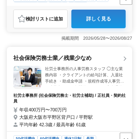
残業なし・少なめ
女性歓迎
派遣社員
アルバイト・パート
社労士事務所
検討リスト
に追加
詳しく見る
おすすめポイント
＜働きやすい勤務環境＞ 完全週休2日制（土日祝休み）
のため、プライベートとの両立を図りながら働ける環境
掲載期間 2026/05/28〜2026/08/27
です。基本的に残業もなく、無理のないペースで長く働
きたい方にも適しています。 ＜社労士事務所経験を
活かせる業務内容＞ 給与計算や勤怠集計を含むデータ
社会保険労務士業／残業少なめ
入力、書類作成・管理などを担当します。社労士事務所
で培った経験を活かしながら、幅広い補助業務で活躍で
社労士事務所の人事労務スタッフ ◯主な業
きる環境です。 ＜北野駅徒歩圏内の職場＞ 勤務地
務内容 ・クライアントの給与計算、入退社
は北野駅から徒歩圏内にあり、毎日の通勤負担を抑えら
手続き ・助成金申請 ・規程作成等人事労務
れます。交通費支給に加え、社会保険完備など福利厚生
＊残業少なめ ＊年間休日120日 ＊完全週休2
も整っており、安心して長く働ける環境です。
日制（土日祝休み） ともに働ける仲間を募
社労士事務所 (社会保険労務士・社労士補助) / 正社員・契約社
集します。 これまでの経験を活かしてみま
員
せんか？
年収400万円〜700万円
大阪府大阪市平野区背戸口 / 平野駅
平均年齢 42.3歳 / 最高年齢 61歳
50代活躍中
60代活躍中
週休2日制
長期