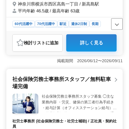
神奈川県横浜市西区高島一丁目 / 新高島駅
平均年齢 46.5歳 / 最高年齢 63歳
60代活躍中
70代活躍中
駅近
週休2日制
長期
残業なし・少なめ
女性歓迎
派遣社員
アルバイト・パート
社労士事務所
検討リスト
に追加
詳しく見る
おすすめポイント
＜駅チカで通勤しやすい職場＞ 最寄りの新高島駅から
通いやすい立地にある事務所です。交通費支給のため通
掲載期間 2026/06/12〜2026/09/11
勤費の負担を抑えながら働けます。 ＜社労士事務所
経験を活かせる補助業務＞ 社会保険や雇用保険の電子
申請手続き、給与計算の補助、顧客との打ち合わせ補助
社会保険労務士事務所スタッフ／無料駐車
などを担当します。これまで社労士事務所で積み重ねて
場完備
きた経験を発揮できます。 ＜完全週休2日制で十分な
休日を確保＞ 完全週休2日制（土日祝休み）の職場で
社会保険労務士事務所スタッフ募集 ◯主な
す。残業は基本的にありません。プライベートの時間も
業務内容 ・労災、健保の第三者行為手続き
確保しながら働けます。
・給与計算（オフィスステーション給与）
・就業規則の校正（キテラ） ＊マイカー通
勤OK（無料駐車場完備） ＊交通費支給 ＊
社労士事務所 (社会保険労務士・社労士補助) / 正社員・契約社
賞与あり ＊残業少なめ ＊完全週休2日制
員