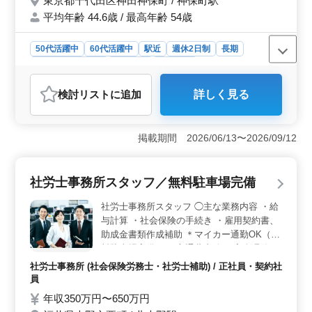
東京都千代田区神田神保町 / 神保町駅
平均年齢 44.6歳 / 最高年齢 54歳
50代活躍中
60代活躍中
駅近
週休2日制
長期
残業なし・少なめ
女性歓迎
派遣社員
アルバイト・パート
社労士事務所
検討リスト
に追加
詳しく見る
おすすめポイント
＜社労士事務所経験を活かせるお仕事＞ 助成金申請業
務、給与計算業務、労働保険・社会保険の手続業務など
掲載期間 2026/06/13〜2026/09/12
を担当します。社労士事務所で積み重ねてきた経験を存
分に発揮できます。 ＜土日祝休みの完全週休2日制
＞ 完全週休2日制（土日祝休み）です。さらに夏季休暇
社労士事務所スタッフ／無料駐車場完備
や年末年始休暇もあり、充分に休みを取りながら働けま
す。 ＜神保町駅から徒歩圏内の立地＞ 事務所は神
社労士事務所スタッフ ◯主な業務内容 ・給
保町駅から徒歩圏内にあります。交通費実費支給（上限
与計算 ・社会保険の手続き ・雇用契約書、
なし）もあり、通勤の負担を抑えながら働けます。
助成金書類作成補助 ＊マイカー通勤OK（無
料駐車場完備） ＊交通費支給 ＊完全週休2
日制（土日祝休み） ＊年間休日125日 ＊賞
社労士事務所 (社会保険労務士・社労士補助) / 正社員・契約社
与あり これまでの経験を土台に能力を発揮
員
できるお仕事です。 シニアが豊富な経験を
年収350万円〜650万円
活かして活躍しています。