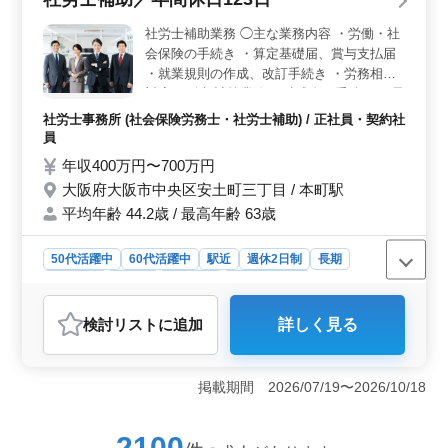
合わせた働き方が可能です。加えて、日曜・祝日休みに
加え、年末年始やお盆、GWといった長期休暇も確保され
社労士補助業務 ◯主な業務内容 ・労働・社
ており、家庭やプライベートを大切にしながら働ける職
会保険の手続き ・算定基礎届、賞与支払届
場です。 ＜安定した収入と賞与制度＞ 年収は350
・就業規則の作成、改訂手続き ・労務相談
万円〜650万円と幅広く、経験やスキルに応じた給与が期
対応 ・給与計算業務 ・助成金の手続き ・電
待できます。さらに、年2回の賞与支給があり、計2.5ヶ
話、メール、来客の対応 ＊年間休日123日
月分の支給実績があるため、安定した収入を確保しやす
社労士事務所 (社会保険労務士・社労士補助) / 正社員・契約社
＊完全週休2日制（土日祝休み） ＊駅チカ
い点も魅力です。また、通勤手当も月額1万円まで支給さ
員
＊賞与あり ＊交通費支給 事務所をこれから
れ、車通勤も可能なため、交通費の負担を軽減しながら
年収400万円〜700万円
ともに盛り上げていける方を募集します！
働くことができます。長期的に安心して働ける待遇が整
大阪府大阪市中央区安土町三丁目 / 本町駅
った職場です。 ＜経験を活かしながら成長できる環
年代にかかわらず、スキルや経験が十分にあ
境＞ 社会保険・労働保険の手続き代行、給与計算、顧
平均年齢 44.2歳 / 最高年齢 63歳
る方、ぜひご応募お待ちしております。
問先対応といった業務を通じて、社労士業務の経験を活
かしながら成長できる環境です。社労士事務所での経験
50代活躍中
60代活躍中
駅近
週休2日制
長期
があれば年数は問われないため、ブランクのある方や経
女性歓迎
正社員
契約社員
社労士事務所
験が浅い方でも挑戦しやすい点もポイントです。また、
企業として顧問先の発展を支えることを重視しており、
おすすめポイント
検討リスト
に追加
詳しく見る
働く中で専門的な知識やスキルを高められる機会が多
＜働きやすさと休日制度の充実＞ 年間休日123日、完全
く、将来的に社労士資格取得を目指す方にも適した職場
週休2日制（土日祝休み）に加え、夏季・年末年始休暇も
です。
整っており、オンとオフのメリハリを大切にした働き方
掲載期間 2026/07/19〜2026/10/18
が可能です。フレックスタイム制も導入しているため、
ライフスタイルに合わせた柔軟な勤務ができ、長期的に
安定して働きたい方に適した環境です。 ＜経験を活
2100