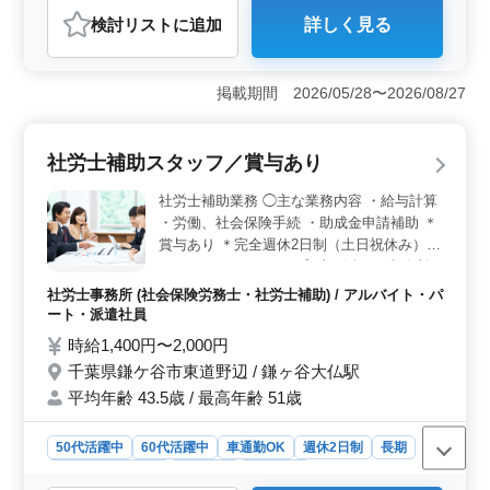
アルバイト・パート
社労士事務所
検討リスト
に追加
詳しく見る
おすすめポイント
＜働きやすい勤務環境＞ 完全週休2日制（土日祝休み）
のため、プライベートとの両立を図りながら働ける環境
掲載期間 2026/05/28〜2026/08/27
です。基本的に残業もなく、無理のない働き方を目指し
たい方にも適しています。 ＜人事労務業務経験を活
かせる業務内容＞ 就業規則など社内規程の改定補助や
社労士補助スタッフ／賞与あり
助成金申請手続き補助、給与計算などを担当します。社
労士事務所での経験を活かしながら、幅広い労務業務に
社労士補助業務 ◯主な業務内容 ・給与計算
携われる環境です。 ＜川口元郷駅徒歩圏内の職場
・労働、社会保険手続 ・助成金申請補助 ＊
＞ 勤務地は川口元郷駅から徒歩圏内にあり、通勤負担
賞与あり ＊完全週休2日制（土日祝休み）
を抑えられます。交通費支給に加え、賞与や社会保険完
これまでのキャリアや実績が活きる事務所で
備など福利厚生も整っており、安心して長く働ける環境
す。 ぜひ積み重ねた経験を発揮してくださ
です。
社労士事務所 (社会保険労務士・社労士補助) / アルバイト・パ
い！
ート・派遣社員
時給1,400円〜2,000円
千葉県鎌ケ谷市東道野辺 / 鎌ヶ谷大仏駅
平均年齢 43.5歳 / 最高年齢 51歳
50代活躍中
60代活躍中
車通勤OK
週休2日制
長期
残業なし・少なめ
女性歓迎
派遣社員