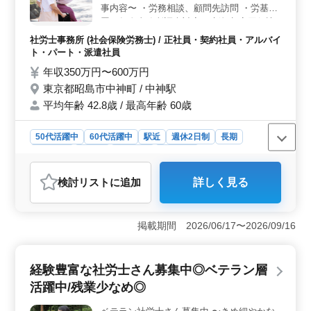
までのスタッフが在籍しており、多様な年齢層が活躍し
事内容〜 ・労務相談、顧問先訪問 ・労基
ています。
署・年金事務所調査対応 ・新規顧客同行訪
問 ・一部給与計算 等 その他付随する業務
社労士事務所 (社会保険労務士) / 正社員・契約社員・アルバイ
〜ここがポイント〜 ・やったことのない業
ト・パート・派遣社員
務に関しては、対応テクニックを伝授しま
年収350万円〜600万円
す！ ・50代の新規採用実績有り ・年間休日
東京都昭島市中神町 / 中神駅
120日 スタッフは20代〜60代が在籍中◎ 皆
平均年齢 42.8歳 / 最高年齢 60歳
さまからのご応募、ぜひお待ちしておりま
す！
50代活躍中
60代活躍中
駅近
週休2日制
長期
女性歓迎
正社員
契約社員
派遣社員
アルバイト・パート
社労士事務所
検討リスト
に追加
詳しく見る
おすすめポイント
＜便利な立地と交通アクセス＞ 駅から近いため、通勤
時間を短縮し、仕事に集中できる環境です。また、周辺
掲載期間 2026/06/17〜2026/09/16
には飲食店や商業施設も充実しており、快適な生活を送
ることができます。 ＜経験を活かせる職場環境＞
50代以上の経験豊富な社労士が多数在籍しており、その
経験豊富な社労士さん募集中◎ベテラン層
豊富な知識と経験を活かして業務に取り組むことができ
活躍中/残業少なめ◎
ます。また、未経験の業務にも丁寧に指導し、スキルア
ップを図ることができるため、安心して働くことが可能