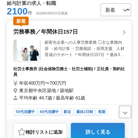
給与計算の求人・転職
2100
件
2026年08月07日更新
新着
労務事務／年間休日157日
顧客先企業への人事労務業務 ◯主な業務内
容 ・給与計算 ・労務相談 ・採用支援、人材
育成のサポート ＊年間休日157日 ＊週休3日
制 ＊残業少なめ ＊賞与あり ＊交通費支給
＊駅チカ クライアントを安心しておまかせ
社労士事務所 (社会保険労務士・社労士補助) / 正社員・契約社
できる方を募集します。 社労士事務所での
員
業務経験を活かして活躍できる職場です。
年収400万円〜700万円
東京都中央区築地 / 築地駅
平均年齢 44.7歳 / 最高年齢 61歳
50代活躍中
60代活躍中
駅近
週休2日制
長期
残業なし・少なめ
女性歓迎
正社員
契約社員
社労士事務所
検討リスト
に追加
詳しく見る
おすすめポイント