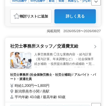
50代活躍中
60代活躍中
駅近
長期
残業なし・少なめ
女性歓迎
正社員
契約社員
社労士事務所
おすすめポイント
検討リスト
に追加
詳しく見る
＜オンオフ切り替えられる職場＞ 夏季休暇や年末年始
休暇があり、オンオフを切り替えて働ける環境です。残
業も少なめのため、経験を活かしながら無理なく働き続
掲載期間 2026/05/28〜2026/08/27
けたい方にも適しています。 ＜社労士事務所経験を
活かせる業務内容＞ 労働保険・社会保険手続きや給与
計算、人事制度構築などの業務を担当します。社労士事
社労士事務所スタッフ／交通費支給
務所での経験を活かしながら、幅広い人事労務業務に携
われる環境です。 ＜桃谷駅徒歩圏内の職場＞ 勤務
人事労務業務 ◯主な業務内容 ・給与計算
地は桃谷駅から徒歩圏内にあり、毎日の通勤負担を抑え
（賞与計算、年末調整など） ・社会保険手
られます。交通費支給に加え、賞与や社会保険完備など
続き補助 ・役所提出書類の作成補助 ＊完全
福利厚生も整っており、安心して長く働ける環境です。
週休2日制（土日祝休み） ＊交通費支給 年
齢関係なく能力を活かせるお仕事です。 ぜ
社労士事務所 (社会保険労務士・社労士補助) / アルバイト・パ
ひお気軽にご応募ください。
ート・派遣社員
時給1,200円〜1,800円
新潟県燕市小関 / 燕駅
平均年齢 43.0歳 / 最高年齢 60歳