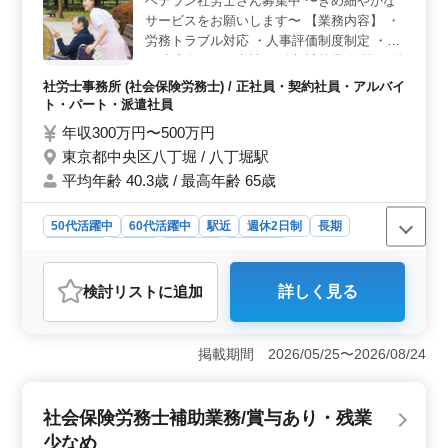
ベテラン社労士さん募集中 〜きめ細やかな
です。 ＜充実した休日制度＞ 年間休日120日という
サービスをお願いします〜 【業務内容】 ・
充実した休日制度です。土日祝や夏季休暇、GW休暇、年
末年始などの長期休暇を活用し、リフレッシュすること
労務トラブル対応 ・人事評価制度制定 ・各
ができます。仕事とプライベートの両立が図れるため、
種助成金などの申請 ・給与計算業務 等 ＊備
ワークライフバランスを保ちながら充実した働き方がで
考＊ ・週休2日制 ・福利厚生充実 皆様のご
社労士事務所 (社会保険労務士) / 正社員・契約社員・アルバイ
きます。
応募お待ちしてしております！
ト・パート・派遣社員
年収300万円〜500万円
東京都中央区八丁堀 / 八丁堀駅
平均年齢 40.3歳 / 最高年齢 65歳
50代活躍中
60代活躍中
駅近
週休2日制
長期
女性歓迎
正社員
契約社員
派遣社員
アルバイト・パート
社労士事務所
検討リスト
に追加
詳しく見る
おすすめポイント
＜ベテラン社労士募集＞ 経験豊富な社労士の方を積極
的に募集中。ベテラン層が活躍し、チームに貢献する機
掲載期間 2026/05/25〜2026/08/24
会が豊富です。労務トラブル対応や人事評価制度の構築
など、高度なスキルが求められます。 ＜きめ細やか
なサービス＞ 当社はきめ細やかなサービス提供に注力
社会保険労務士補助業務/賞与あり・残業
しています。社労士事務所経験6ヶ月以上の方は特に歓迎
少なめ
しています。労務トラブルから各種助成金の申請、給与