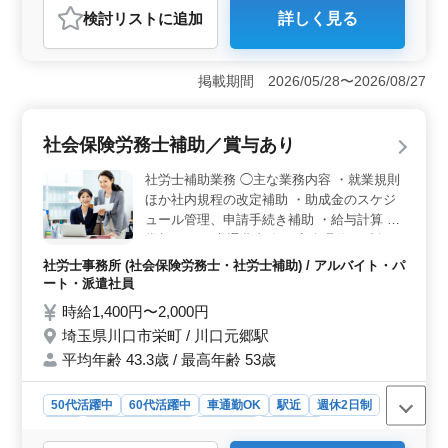
検討リスト
に追加
詳しく見る
おすすめポイント
＜働きやすい勤務環境＞ 年間休日125日で、完全週休2
日制（土日祝休み）の働きやすい環境です。残業も少な
掲載期間 2026/05/28〜2026/08/27
めのため、仕事とプライベートを両立しながら無理なく
勤務できます。 ＜人事労務経験を活かせる業務内容
＞ 労働相談や社会保険手続き、給与計算などの業務を
社会保険労務士補助／賞与あり
担当します。これまで培った人事労務の知識や実務経験
を活かしながら、幅広い業務で活躍できる職場で
社労士補助業務 ◯主な業務内容 ・就業規則
す。 ＜近鉄四日市駅徒歩圏内の職場＞ 勤務地は近
ほか社内規程の改定補助 ・助成金のスケジ
鉄四日市駅から徒歩圏内にあり、通勤負担を抑えられま
ュール管理、申請手続き補助 ・給与計算 ＊
す。交通費支給に加え、社会保険完備など福利厚生も整
賞与あり ＊交通費支給 ＊完全週休2日制
っており、安心して長く働ける環境です。
（土日祝休み） ＊駅チカ 年齢不問でベテラ
社労士事務所 (社会保険労務士・社労士補助) / アルバイト・パ
ンさんを採用します！ シニアスタッフが活
ート・派遣社員
躍する事務所です！
時給1,400円〜2,000円
埼玉県川口市栄町 / 川口元郷駅
平均年齢 43.3歳 / 最高年齢 53歳
50代活躍中
60代活躍中
車通勤OK
駅近
週休2日制
長期
残業なし・少なめ
女性歓迎
派遣社員