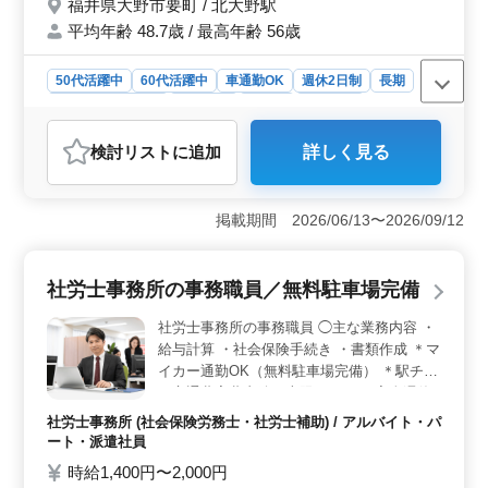
福井県大野市要町 / 北大野駅
平均年齢 48.7歳 / 最高年齢 56歳
50代活躍中
60代活躍中
車通勤OK
週休2日制
長期
残業なし・少なめ
女性歓迎
正社員
契約社員
社労士事務所
検討リスト
に追加
詳しく見る
おすすめポイント
＜社労士事務所経験を活かせる事務業務＞ 給与計算や
社会保険手続き、雇用契約書作成補助などを担当しま
掲載期間 2026/06/13〜2026/09/12
す。社労士事務所で積み重ねてきた経験を存分に発揮で
きます。 ＜整った待遇のもと勤務できる＞ 雇用保
険・労災保険・健康保険・厚生年金を完備しています。
社労士事務所の事務職員／無料駐車場完備
無料駐車場完備、賞与あり、交通費支給など待遇面も整
っています。安心して働きやすい環境です。 ＜土日
社労士事務所の事務職員 ◯主な業務内容 ・
祝休み・年間休日125日＞ 完全週休2日制（土日祝休
給与計算 ・社会保険手続き ・書類作成 ＊マ
み）で年間休日125日あります。休日数が多く、しっかり
イカー通勤OK（無料駐車場完備） ＊駅チカ
休みを取りながら働けます。仕事とプライベートの時間
＊交通費実費支給（上限なし） ＊完全週休2
を両立しやすい職場です。
日制（土日祝休み） ＊賞与あり 長年培って
社労士事務所 (社会保険労務士・社労士補助) / アルバイト・パ
きた知識やスキルを活かしてくださる方を募
ート・派遣社員
集します。 経験豊富な方のご応募、ぜひと
時給1,400円〜2,000円
もお待ちしております