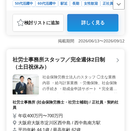
50代活躍中
60代活躍中
駅近
長期
女性歓迎
正社員
契約社員
社労士事務所
おすすめポイント
検討リスト
に追加
詳しく見る
＜社労士事務所経験を活かせる業務内容＞ 労働保険・
雇用保険・健康保険などの各種保険手続きや給与計算業
務を担当します。社労士事務所で積み重ねてきた実務経
掲載期間 2026/06/13〜2026/09/12
験をそのまま活かせるお仕事です。これまで扱ってきた
保険手続きや給与計算の経験を土台に即戦力となれま
す。 ＜天満橋駅から徒歩圏内で通勤しやすい立地
社労士事務所スタッフ／完全週休2日制
＞ 事務所は天満橋駅から徒歩圏内にあります。駅から
歩いて通える距離にあり、交通費も支給するため、通勤
（土日祝休み）
時間の負担を抑えやすい立地です。 ＜各種保険完備
など基本的な待遇あり＞ 雇用保険・労災保険・健康保
社会保険労務士法人のスタッフ ◯主な業務
険・厚生年金を完備しています。交通費支給や賞与もあ
内容 ・給与計算業務 ・労働保険、社会保険
り、待遇面の条件がそろっています。安心して働きやす
の手続き ・助成金申請サポート ＊完全週休
い職場です。
2日制（土日祝休み） ＊年間休日120日 ＊駅
チカ ＊交通費実費支給（上限なし） ＊賞与
社労士事務所 (社会保険労務士・社労士補助) / 正社員・契約社
あり これまでの経験や知識をもとに活躍し
員
ていただける職場です。 シニアがこれまで
年収400万円〜700万円
のキャリアを活かして活躍中です。
大阪府大阪市淀川区西中島 / 西中島南方駅
平均年齢 44.1歳 / 最高年齢 62歳