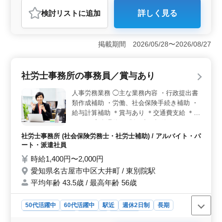
アルバイト・パート
社労士事務所
検討リスト
に追加
詳しく見る
おすすめポイント
＜働きやすい勤務環境＞ 完全週休2日制（土日祝休み）
のため、プライベートとの両立を図りながら働ける環境
掲載期間 2026/05/28〜2026/08/27
です。基本的に残業もなく、落ち着いた働き方を希望す
る方にも適しています。 ＜社労士事務所経験を活か
せる業務内容＞ 給与計算や労働・社会保険手続き、助
社労士事務所の事務員／賞与あり
成金申請補助などを担当します。社労士事務所で培った
経験や知識を活かしながら、即戦力として活躍できる環
人事労務業務 ◯主な業務内容 ・行政提出書
境です。 ＜マイカー通勤可能な職場＞ マイカー通
類作成補助 ・労働、社会保険手続き補助 ・
勤が可能なため、自分に合った通勤スタイルを選べま
給与計算補助 ＊賞与あり ＊交通費支給 ＊駅
す。賞与や社会保険完備に加え、介護休業・看護休暇取
チカ ＊完全週休2日制（土日祝休み） これ
得実績など福利厚生も整っており、安心して長く働ける
までの経験を存分に発揮して頂けます！ 充
環境です。
社労士事務所 (社会保険労務士・社労士補助) / アルバイト・パ
実した待遇であなたをお待ちしております！
ート・派遣社員
時給1,400円〜2,000円
愛知県名古屋市中区大井町 / 東別院駅
平均年齢 43.5歳 / 最高年齢 56歳
50代活躍中
60代活躍中
駅近
週休2日制
長期
残業なし・少なめ
女性歓迎
派遣社員