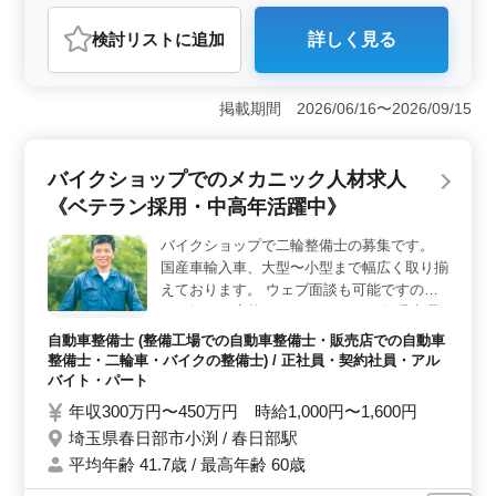
自動車整備士
検討リスト
に追加
詳しく見る
おすすめポイント
＜経験豊富な整備士を募集＞ 自動車整備士経験5年以上
の方を求めています。バイク用品店での整備業務に携わ
掲載期間 2026/06/16〜2026/09/15
り、様々な車種やメーカーのバイクのメンテナンスや定
期点検、一般修理を行っていただきます。バイク整備の
経験者やメカニック経験のある方、ベテランシニアの
バイクショップでのメカニック人材求人
方々も大歓迎です。 ＜安定した給与と福利厚生＞
《ベテラン採用・中高年活躍中》
年収は400万円から520万円で、通勤手当は全額支給され
ます。また、年2回の賞与があり、雇用・労災・健康・厚
バイクショップで二輪整備士の募集です。
生などの福利厚生も整っています。安定した環境で働く
国産車輸入車、大型〜小型まで幅広く取り揃
ことができます。 ＜プライベートも充実の完全週休
二日制＞ 完全週休二日制を採用しており、プライベー
えております。 ウェブ面談も可能ですので
トを充実させながら働くことができます。シフト制の休
お気軽にご応募くださいませ。 ・毎週木曜
日や年間110日の休暇を利用して、家族や趣味との時間を
日定休日（4週6～7休） ・50代以上のベテラ
自動車整備士 (整備工場での自動車整備士・販売店での自動車
大切にできます。
ンさん採用を考えております。 ・交通費全
整備士・二輪車・バイクの整備士) / 正社員・契約社員・アル
額支給 ・社会保険完備
バイト・パート
年収300万円〜450万円 時給1,000円〜1,600円
埼玉県春日部市小渕 / 春日部駅
平均年齢 41.7歳 / 最高年齢 60歳