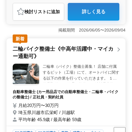
おすすめポイント
検討リスト
に追加
詳しく見る
＜経験とスキルの発揮場＞ この求人は、10年以上の自
動車整備経験を活かせる環境です。広範なバイクメーカ
ーの整備に携わり、カスタムから修理まで幅広いスキル
掲載期間 2026/06/05〜2026/09/04
を磨けます。個々の経験を存分に生かし、多様なバイク
の整備に挑戦できる環境です。 ＜多様な雇用形態と
新着
柔軟性＞ 正社員、契約社員、派遣社員など多彩な雇用
二輪バイク整備士《中高年活躍中・マイカ
形態で働ける点が特徴です。また車での通勤も可能で朝
のストレスを軽減できます。 ＜幅広いバイクメーカ
ー通勤可》
ーと即日勤務＞ ホンダ、ヤマハ、スズキ、など多数の
メーカーを取り扱う環境であり、即日勤務可能です。異
二輪車（バイク）整備士募集！ 店舗に付属
なるメーカーのバイクを扱いながら、幅広い技術やノウ
するピット（工場）にて、オートバイに関す
ハウを習得できる点が魅力です。
る以下の作業を行っていただきます。 １．
用品取付 ２．修理、整備 ３．消耗品交換
（オイル・タイヤ・パッド等） ４．車検受
自動車整備士 (カー用品店での自動車整備士・二輪車・バイク
付 ベテラン50代活躍中ですので、是非ご応
の整備士) / 正社員・契約社員
募下さい。
月給20万円〜30万円
埼玉県川越市広栄町 / 川越駅
平均年齢 45.9歳 / 最高年齢 59歳