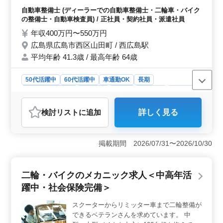
付、オイル 交換、タイヤ交換、部品取り付
いてプロフェッショナルなスタッフが集まっています。
自動車整備士 (ディーラーでの自動車整備士・二輪車・バイク
け、ガラスコーテイング補助） ・トラブル
の整備士・自動車検査員) / 正社員・契約社員・派遣社員
シューティングに対する案の話し合い ・バ
年収400万円〜550万円
イクにとってより良いカスタムへの案や話し
広島県広島市西区山田町 / 西広島駅
会い ・サーキット走行用バイクに、それぞ
平均年齢 41.3歳 / 最高年齢 64歳
れのバイクのポテンシャルを上げ高速走行に
対するカスタム案の話し合い。 ＊バイク通
勤可 ＊冷暖房完備です。 ＊ご希望があれば
50代活躍中
60代活躍中
車通勤OK
長期
販売業務もできます。（売上げにより４００
残業なし・少なめ
男性歓迎
正社員
契約社員
派遣社員
ｃｃ以上１００００円、４００ｃｃ以下 ５
自動車整備士
０００円の手当があります） シニア世代の
検討リスト
に追加
詳しく見る
ベテランスタッフも活躍中です。 残業も少
おすすめポイント
なめで働きやすい職場です！
＜幅広い整備経験を積むチャンス＞ 一般的な整備業務
に加え、プロメカニックの補助から新車の開梱や整備、
掲載期間 2026/07/31〜2026/10/30
さらにETCやオイル・タイヤ交換など幅広い作業に携わ
れるため、整備士としての経験をさらに磨ける環境で
す。カスタム案の話し合いにも参加でき、奥深い整備技
二輪・バイクのメカニック求人＜中高年活
術が学べます。 ＜単身用住居完備で新生活がスムー
躍中・社会保険完備＞
ズ＞ 遠方からの応募にも対応している単身用住居が用
意されており、新しい環境での生活スタートも安心で
スクーターからリミッター車まで二輪整備が
す。バイク通勤が可能で、冷暖房完備の快適な職場も魅
できるベテランさんを求めています。 中
力です。落ち着いて働きやすい環境が整っていま