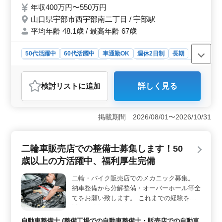
ールーム・整備作業スペースは冷暖房完備で
年収400万円〜550万円
す。 ＧＷ、お盆、年末年始は各１週間程度
山口県宇部市西宇部南二丁目 / 宇部駅
の長期休暇、土日休みも希望があれば融通利
平均年齢 48.1歳 / 最高年齢 67歳
きます。 転職により移転してこられる場合
は、引っ越し費用について当社より補助いた
します。 残業も少なめで働きやすい職場で
50代活躍中
60代活躍中
車通勤OK
週休2日制
長期
す！
残業なし・少なめ
男性歓迎
正社員
契約社員
派遣社員
自動車整備士
検討リスト
に追加
詳しく見る
おすすめポイント
＜充実した福利厚生と休日＞ 完全週休二日制で、火曜
日と水曜日がお休みです。さらに、GWやお盆、年末年始
掲載期間 2026/08/01〜2026/10/31
には各1週間程度の長期休暇があり、リフレッシュの時間
をしっかり確保できます。転居が必要な場合は引っ越し
費用の補助もあり、安心して新生活を始められま
二輪車販売店での整備士募集します！50
す。 ＜働きやすい環境＞ ショールームや整備作業
歳以上の方活躍中、福利厚生完備
スペースには冷暖房が完備されており、快適な環境で仕
事ができます。残業も月平均10時間と少なめで、プライ
二輪・バイク販売店でのメカニック募集。
ベートの時間を大切にしたい方にぴったりです。車通勤
納車整備から分解整備・オーバーホール等全
も可能で、通勤の利便性も高いです。 ＜スキルを活
かせる職場＞ 整備士経験があれば、3級自動車整備士以
てをお願い致します。 これまでの経験を遺
上の資格が求められます。年収は400万円〜550万円と安
憾なく発揮してください。 ・ベテランバイ
定しており、賞与も年2回、300,000円〜800,000円が支
クメカニックさん募集 ・中高年歓迎、ベテ
自動車整備士 (整備工場での自動車整備士・販売店での自動車