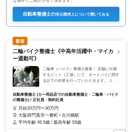
な条件でご紹介させて頂きます。
自動車整備士の
非公開求人について聞いてみる
新着
二輪バイク整備士《中高年活躍中・マイカ
ー通勤可》
二輪車（バイク）整備士募集！ 店舗に付属
するピット（工場）にて、オートバイに関す
る以下の作業を行っていただきます。 １．
用品取付 ２．修理、整備 ３．消耗品交換
（オイル・タイヤ・パッド等） ４．車検受
自動車整備士 (カー用品店での自動車整備士・二輪車・バイク
付 整備士業務経験者急募求人！！ お気軽に
の整備士) / 正社員・契約社員
お問合せください
月給20万円〜30万円
大阪府門真市一番町 / 古川橋駅
平均年齢 45.9歳 / 最高年齢 59歳