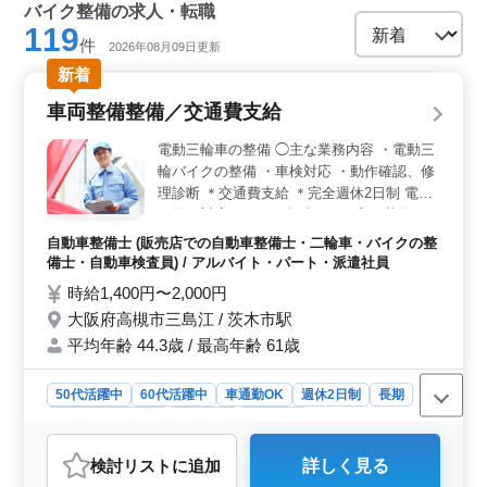
バイク整備の求人・転職
119
件
2026年08月09日更新
新着
車両整備整備／交通費支給
電動三輪車の整備 ◯主な業務内容 ・電動三
輪バイクの整備 ・車検対応 ・動作確認、修
理診断 ＊交通費支給 ＊完全週休2日制 電動
三輪に対応できる、興味のある方を募集しま
す。 これまでの修理、整備経験が活きるお
自動車整備士 (販売店での自動車整備士・二輪車・バイクの整
仕事です。
備士・自動車検査員) / アルバイト・パート・派遣社員
時給1,400円〜2,000円
大阪府高槻市三島江 / 茨木市駅
平均年齢 44.3歳 / 最高年齢 61歳
50代活躍中
60代活躍中
車通勤OK
週休2日制
長期
残業なし・少なめ
男性歓迎
派遣社員
アルバイト・パート
自動車整備士
検討リスト
に追加
詳しく見る
おすすめポイント