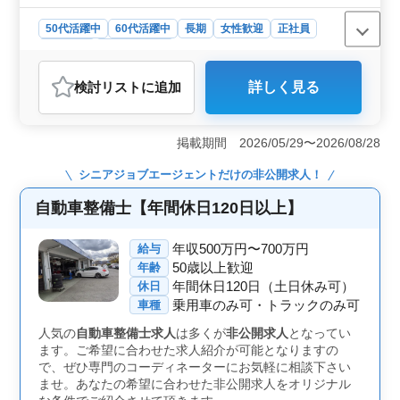
50代活躍中
60代活躍中
長期
女性歓迎
正社員
契約社員
自動車整備士
おすすめポイント
検討リスト
に追加
詳しく見る
＜技術向上もできる＞ この求人は、経験豊富な整備士
にとって、自身のスキルをさらに高める良い機会です。5
年以上の二輪バイク整備経験が求められており、多岐に
掲載期間 2026/05/29〜2026/08/28
わたる整備作業を通じて、培ってきたスキルを活かせま
す。 ＜働きやすい環境＞ 週休2日シフト制、夏季休
シニアジョブエージェント
だけの非公開求人！
業、年末年始休暇、GW休暇といった休日や、マイカー・
バイク通勤可（駐車場無料）など、働きやすい環境が整
自動車整備士【年間休日120日以上】
っています。また、時間外労働は月平均15時間と限定的
で、ワークライフバランスを保ちやすいです。 ＜や
年収500万円〜700万円
給与
りがい＞ 会社がオートバイ用品販売及び修理業務を行
50歳以上歓迎
年齢
っております。 経験を活かし、快適なバイク利用をサ
ポートする、やりがいあるお仕事です。
年間休日120日（土日休み可）
休日
乗用車のみ可・トラックのみ可
車種
人気の
自動車整備士求人
は多くが
非公開求人
となってい
ます。ご希望に合わせた求人紹介が可能となりますの
で、ぜひ専門のコーディネーターにお気軽に相談下さい
ませ。あなたの希望に合わせた非公開求人をオリジナル