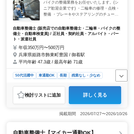
バイクの整備業務をお任せいたします。(シ
ニア歓迎企業です) ・二輪車の修理・点検・
整備 ・ブレーキやステアリングのチューニ
ング ・パーツ交換などのカスタマイズなど
☆バイク整備が好きな方 ☆バイクが好きな
自動車整備士 (販売店での自動車整備士・二輪車・バイクの整
方 ☆様々なバイクに携わりたい方 ☆是非ご
備士・自動車検査員) / 正社員・契約社員・アルバイト・パー
応募ください！お待ちしております！
ト・派遣社員
年収350万円〜500万円
兵庫県姫路市飾東町豊国 / 御着駅
平均年齢 47.3歳 / 最高年齢 71歳
50代活躍中
車通勤OK
長期
残業なし・少なめ
男性歓迎
正社員
契約社員
派遣社員
アルバイト・パート
自動車整備士
検討リスト
に追加
詳しく見る
おすすめポイント
＜中高年の経験を活かすバイク整備の専門家＞ 兵庫県
姫路市に拠点を置く二輪車販売店での整備士募集してい
掲載期間 2026/07/27〜2026/10/26
ます。50代以上の経験豊富な方々が活躍しており、バイ
クに関する豊富な知識や技術を持っています。バイクの
整備が好きで、これまでの経験を活かしてさらにスキル
自動車整備士【マイカー通勤OK】
アップしたい方に最適な環境です。 ＜安定した給与