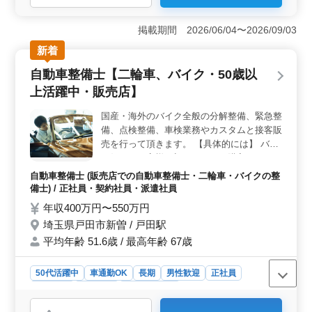
＜完全週休2日制で働きやすい環境＞ 完全週休2日制で
しっかり休みを確保でき、プライベートとの両立がしや
掲載期間 2026/06/04〜2026/09/03
すい環境です。残業なしのため、生活リズムを整えなが
新着
ら無理なく勤務でき、長期的に続けやすい職場で
す。 ＜整備経験を活かせる業務内容＞ 電動三輪バ
自動車整備士【二輪車、バイク・50歳以
イクの整備、車検対応、動作確認、修理診断を担当しま
上活躍中・販売店】
す。これまでの修理や整備経験を活かして、電動車両の
分野で技術を発揮しながら活躍できます。 ＜車通勤
国産・海外のバイク全般の分解整備、緊急整
＋待遇充実で安心＞ 車通勤が可能で通勤負担を抑えら
備、点検整備、車検業務やカスタムと接客販
れる環境です。交通費支給や社会保険完備など福利厚生
も整っており、安定した条件のもとで安心して長く働け
売を行って頂きます。 【具体的には】 バイ
る職場です。
ク好きなお客様、初めてバイク購入しようと
しているお客様 当店にお問い合わせいただ
自動車整備士 (販売店での自動車整備士・二輪車・バイクの整
くお客様は様々です。 お客様一人ひとり目
備士) / 正社員・契約社員・派遣社員
的に合ったバイクを購入して、安全で楽しい
年収400万円〜550万円
バイク生活が送れるように整備・カスタム・
埼玉県戸田市新曽 / 戸田駅
販売 そしてアフターサービスを行います。
平均年齢 51.6歳 / 最高年齢 67歳
二輪車の整備経験のある中高年の方歓迎致し
ます！
50代活躍中
車通勤OK
長期
男性歓迎
正社員
契約社員
派遣社員
自動車整備士
おすすめポイント