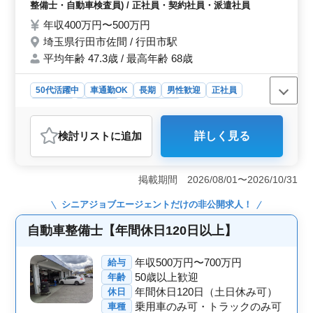
休日104日！各休暇も充実！ 休日はシフト制
整備士・自動車検査員) / 正社員・契約社員・派遣社員
となっており、ご希望の曜日をお休みいただ
年収400万円〜500万円
けます。 40〜50代の方がご活躍されている
埼玉県行田市佐間 / 行田市駅
お仕事です。 中高年の方のご応募をお待ち
平均年齢 47.3歳 / 最高年齢 68歳
しております！
50代活躍中
車通勤OK
長期
男性歓迎
正社員
契約社員
派遣社員
自動車整備士
おすすめポイント
検討リスト
に追加
詳しく見る
＜自動車販売店での整備士募集！中高年歓迎、曜日選択
可能なシフト制＞ 埼玉県行田市に位置する販売店で
は、自動車整備士を募集しています。軽自動車から大型
掲載期間 2026/08/01〜2026/10/31
バスまでの車種に対応し、点検整備や緊急整備、車検対
応などの業務を行います。中高年層が活躍する環境で、
シニアジョブエージェント
だけの非公開求人！
シフト制の休日を利用して働けます。 ＜業務内容と
求められるスキル＞ 自動車整備士業務では、様々な車
自動車整備士【年間休日120日以上】
種の整備作業を担当します。整備経験が10年以上ある方
や2級自動車整備士以上の資格をお持ちの方が条件に適し
年収500万円〜700万円
給与
ています。車通勤が可能で無料駐車場も完備されていま
50歳以上歓迎
年齢
す。 ＜福利厚生と勤務条件＞ 年収は400万円〜500
万円となっており、通勤手当が全額支給されます。年間
年間休日120日（土日休み可）
休日
休日は104日で、シフト制で希望の曜日に休暇を取ること
乗用車のみ可・トラックのみ可
車種