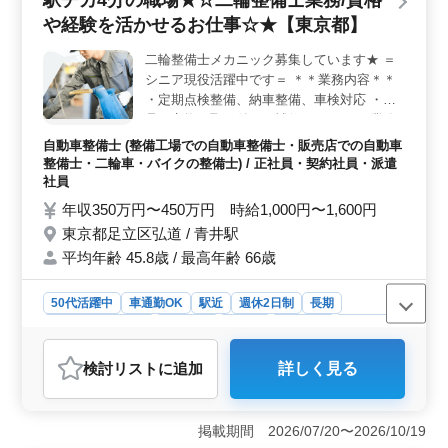
で、技術を重視した職場です。 ＜業務内容＞ 自動
や経験を活かせるお仕事☆★【東京都】
車整備、引取、納車、車検など幅広い業務を担当しま
す。3級自動車整備士以上の資格と整備士経験が必要です
二輪整備士メカニック募集しています★ ＝
が、年数は不問です。多様な車種に触れる機会があり、
シニア現役活躍中です＝ ＊＊業務内容＊＊
スキルアップにも繋がります。
・定期点検整備、納車整備、車検対応 ・部
品の交換・取り付け・補修 ・フロント業務
一部あり ・カーナビ・ETCの設置 ・オーデ
自動車整備士 (整備工場での自動車整備士・販売店での自動車
ィオ・ナビ等の取付け 等 ＊＊取扱車種＊＊
整備士・二輪車・バイクの整備士) / 正社員・契約社員・派遣
・ホンダ二輪バイク中心 ＊＊特徴＊＊ ・駅
社員
チカ ・週休2日制 今までの経験を後輩に継
年収350万円〜450万円 時給1,000円〜1,600円
承していきませんか？ 皆様のご応募お待ち
東京都足立区弘道 / 青井駅
しています(^o^)
平均年齢 45.8歳 / 最高年齢 66歳
50代活躍中
車通勤OK
駅近
週休2日制
長期
残業なし・少なめ
男性歓迎
正社員
契約社員
派遣社員
自動車整備士
検討リスト
に追加
詳しく見る
おすすめポイント
＜駅チカ4分の職場＞ 勤務地は、青井駅からわずか4分
の駅チカの職場です。通勤が便利で、毎日の通勤ストレ
掲載期間 2026/07/20〜2026/10/19
スを軽減できます。 ＜二輪整備士業務＞ 仕事の内