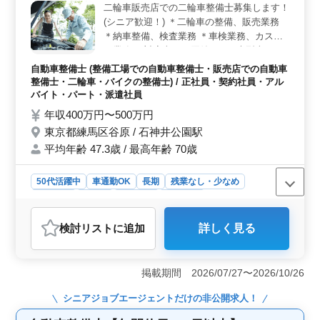
な休暇や有給休暇も取りやすいため、メリハリのあるラ
二輪車販売店での二輪車整備士募集します！
イフスタイルを実現できます。 ＜技術的な要求＞ 2
(シニア歓迎！) ＊二輪車の整備、販売業務
級整備士の資格と5年以上の二輪整備経験が求められま
＊納車整備、検査業務 ＊車検業務、カスタ
す。高度な技術力が求められる一方で、新しい技術やト
ム業務 ＊対応車種は原付きから大型車両 ベ
レンドにも積極的に取り組むことができる環境です。自
テラン整備士募集中！ バイク好きの人は是
自動車整備士 (整備工場での自動車整備士・販売店での自動車
身の技術力を磨きながら、さまざまなバイクの整備に携
非ご応募お待ちしております！
整備士・二輪車・バイクの整備士) / 正社員・契約社員・アル
わることができます。
バイト・パート・派遣社員
年収400万円〜500万円
東京都練馬区谷原 / 石神井公園駅
平均年齢 47.3歳 / 最高年齢 70歳
50代活躍中
車通勤OK
長期
残業なし・少なめ
男性歓迎
正社員
契約社員
派遣社員
アルバイト・パート
自動車整備士
検討リスト
に追加
詳しく見る
おすすめポイント
＜バイク愛好家のための職場＞ 東京都練馬区谷原に位
置する二輪車販売店での整備士募集。50歳以上の方を歓
掲載期間 2026/07/27〜2026/10/26
迎し、ベテラン技術者の活躍が期待される環境です。バ
イク好きな方にとって理想的な職場で、整備から販売ま
シニアジョブエージェント
だけの非公開求人！
で幅広く業務に携われます。 ＜幅広い業務内容＞