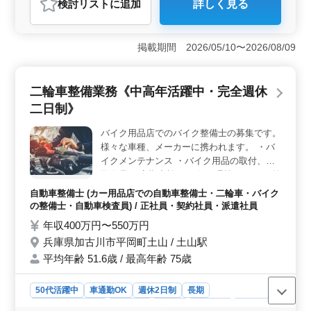
検討リスト
に追加
詳しく見る
おすすめポイント
＜マイカー通勤可＞ 藤岡市での二輪自動車整備士の仕
事は、マイカー通勤が可能です。北藤岡駅からの通勤も
掲載期間 2026/05/10〜2026/08/09
スムーズで、車を利用しての通勤が快適です。また、無
料駐車場も完備されており、安心して通勤できま
す。 ＜経験を活かせる仕事＞ 中高年の方々も積極
二輪車整備業務《中高年活躍中・完全週休
的に採用されている環境で、バイク専門店での経験を活
二日制》
かして活躍できます。定期点検整備やトラブルシューテ
ィングなど、幅広い整備業務に携わりながら、自身の技
バイク用品店でのバイク整備士の募集です。
術を磨くことが可能です。また、社会保険も完備されて
様々な車種、メーカーに携われます。 ・バ
おり、安心して働ける環境が整っています。 ＜安定
した給与＆福利厚生＞ 年収300万円〜450万円や時給
イクメンテナンス ・バイク用品の取付、交
1,000円〜1,400円といった安定した給与水準が設定され
換作業 ・定期点検 ・一般修理等 ＊バイク整
ています。さらに、通勤手当が全額支給、休日も充実し
備経験者歓迎！ ＊メカニック経験のある方
自動車整備士 (カー用品店での自動車整備士・二輪車・バイク
ており、ワークライフバランスを大切にする方にも適し
歓迎致します！ ＊ベテランシニア層も活躍
の整備士・自動車検査員) / 正社員・契約社員・派遣社員
た環境です。
してます！
年収400万円〜550万円
兵庫県加古川市平岡町土山 / 土山駅
平均年齢 51.6歳 / 最高年齢 75歳
50代活躍中
車通勤OK
週休2日制
長期
残業なし・少なめ
男性歓迎
正社員
契約社員
派遣社員