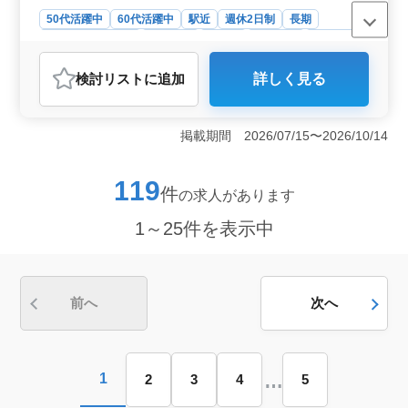
50代活躍中
60代活躍中
駅近
週休2日制
長期
残業なし・少なめ
男性歓迎
正社員
契約社員
派遣社員
自動車整備士
検討リスト
に追加
詳しく見る
おすすめポイント
＜シニア世代が活躍できる職場＞ シニア世代のベテラン
スタッフも活躍しており、経験豊富な方が安心して働け
掲載期間 2026/07/15〜2026/10/14
る環境です。年齢に関係なくキャリアを積みたい方にお
すすめです。 ＜働きやすいアットホームな雰囲気＞
小規模な職場で、アットホームな雰囲気が特徴。コミュ
119
件
の求人があります
ニケーションが取りやすく、ストレスの少ない職場環境
で働きやすさを重視する方に適しています。 ＜昇
1～25件を表示中
給・賞与ありの安定収入＞ 給与は高水準で、昇給制度や
賞与もあり、安定した収入が期待できます。長期的に安
心して働ける点が魅力です。
前へ
次へ
…
1
2
3
4
5