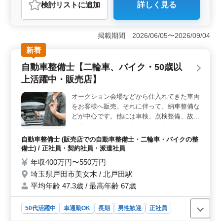
検討リスト
に追加
詳しく見る
＜幅広い業務範囲＞ 国産・海外のバイクを含む幅広い
車種の整備、販売、カスタマイズ、アフターサービスな
ど多岐にわたる業務を行えます。お客様のニーズに合わ
掲載期間 2026/06/05〜2026/09/04
せたサポートが可能です。 ＜中高年の経験者歓迎
＞ 平均年齢51.6歳、最高年齢67歳と経験豊富な中高年
新着
の方にも歓迎される環境です。長年の経験を活かし、安
自動車整備士【二輪車、バイク・50歳以
定した環境で新たなステージに挑戦できます。 ＜充
実した福利厚生＞ 雇用保険や労災、健康保険などの充
上活躍中・販売店】
実した福利厚生が整っており、安心して長く働ける環境
が整っています。安心して働ける職場で、ご経験を活か
オークション会場などから仕入れてきた車両
し新しいステージを築いてみませんか。お問い合わせお
をお客様へ販売。それに伴って、納車整備な
待ちしております。
どが中心です。他には車検、点検整備、故障
修理、カスタムなど入社後は基本的なバイク
の整備などをサポートする係りから、1人で
自動車整備士 (販売店での自動車整備士・二輪車・バイクの整
やってもらいます。 メーカーを問いません
備士) / 正社員・契約社員・派遣社員
ので、幅広いスキルを身につける事が出来ま
年収400万円〜550万円
す。 ホンダ・ヤマハ・スズキ・カワサキ・
埼玉県戸田市美女木 / 北戸田駅
ドゥカティ・アプリリア・トライアンフ・ピ
平均年齢 47.3歳 / 最高年齢 67歳
アジオ・KTM等を取り扱っています。 即日
勤務可能です！
50代活躍中
車通勤OK
長期
男性歓迎
正社員
契約社員
派遣社員
自動車整備士