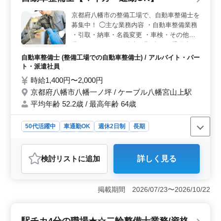
と福利厚生＞ 年収は350万円から500万円となってお
京都府八幡市の整備工場で、自動車整備士を
り、通勤手当は全額支給。また、賞与も年2回支給され、
募集中！ ◯主な業務内容 ・自動車整備業務
安定した収入を確保できます。雇用・労災・健康・厚生
・引取・納車・名義変更 ・車検・その他作
などの福利厚生も整っており、長期間働ける環境が整っ
業 ・キャリアカー納車引取 車種は乗用車・
ています。 ＜多様な業務と柔軟な働き方＞ 二輪車
トラックなどになります。 ＊労働条件によ
の修理や点検、整備からカスタマイズまで、幅広い業務
自動車整備士 (整備工場での自動車整備士) / アルバイト・パー
り、各種保険加入、年次有給休暇日数は法定
に携わることができます。また、週5〜6日のシフト制
ト・派遣社員
どおり ＊マイカー・バイク・自転車通勤
で、火曜日は定休日となり、GW休暇や夏季休暇、年末年
時給1,400円〜2,000円
OK（駐車場代自己負担なし） ＊残業少なめ
始休暇もしっかりと取ることができます。働き方や休暇
京都府八幡市八幡一ノ坪 / ケーブル八幡宮山上駅
の相談にも柔軟に対応していますのでライフスタイルに
現在60歳以上のシニア世代のベテランスタ
合わせた働き方が可能です。
平均年齢 52.2歳 / 最高年齢 64歳
ッフも活躍中です！ ベテラン層の採用活
動、現在積極的に行っております。
50代活躍中
車通勤OK
週休2日制
長期
残業なし・少なめ
男性歓迎
派遣社員
アルバイト・パート
自動車整備士
検討リスト
に追加
詳しく見る
おすすめポイント
＜働きやすさ＞ マイカー・バイク・自転車通勤が可能
で駐車場代も無料です。残業が少なく、週3〜5日の勤務
掲載期間 2026/07/23〜2026/10/22
が可能で、時間相談にも柔軟に対応します。 ＜職場
環境＞ 現在60歳以上のシニア世代も活躍しており、経
験豊富な仲間と働くことができます。男女比は男性9割
駅チカ4分の職場★☆二輪整備士業務/資格