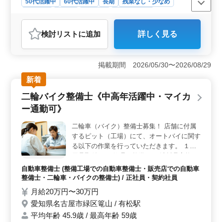
50代活躍中
60代活躍中
長期
残業なし・少なめ
男性歓迎
正社員
契約社員
自動車整備士
おすすめポイント
検討リスト
に追加
詳しく見る
＜キャリアサポート＞ この求人は、二輪バイク整備の
経験が5年以上ある方を対象としています。これまでの経
験を活かせ、さらに技術を磨く機会があります。また、
掲載期間 2026/05/30〜2026/08/29
ベテランが多く活躍しているため、豊富な知識を持つ同
僚から学ぶことができます。 ＜勤務環境＞ マイカ
新着
ーやバイクでの通勤が可能で、駐車場も無料です。毎日
二輪バイク整備士《中高年活躍中・マイカ
の通勤をより便利で快適にします。 ＜福利厚生と休
暇＞ 雇用、労災、健康、厚生の各種社会保険が完備さ
ー通勤可》
れています。また、週休2日のシフト制で、夏季休業、年
末年始、GW休暇の長期休暇もあり、しっかりと休息を取
二輪車（バイク）整備士募集！ 店舗に付属
ることができる環境が整っています。
するピット（工場）にて、オートバイに関す
る以下の作業を行っていただきます。 １．
用品取付 ２．修理、整備 ３．消耗品交換
（オイル・タイヤ・パッド等） ４．車検受
自動車整備士 (整備工場での自動車整備士・販売店での自動車
付
整備士・二輪車・バイクの整備士) / 正社員・契約社員
月給20万円〜30万円
愛知県名古屋市緑区篭山 / 有松駅
平均年齢 45.9歳 / 最高年齢 59歳