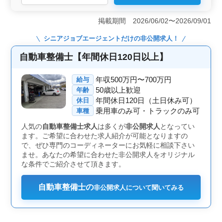
しつつ、中高年層にも活躍の場を提供する職場です。安
定した雇用環境で新たな技術も習得できるため、経験と
掲載期間 2026/06/02〜2026/09/01
成長を両立させられます。 ＜バイク愛好家への魅力
＞ オートバイのメンテナンスや修理に関わることがで
シニアジョブエージェント
だけの非公開求人！
きる環境で、バイク愛好家にとって理想的な職場です。
自身の趣味や興味を生かしながら働ける環境が魅力で
自動車整備士【年間休日120日以上】
す。 ＜働く環境のサポート＞ 長期的な雇用や作業
用の装備の提供など、働く環境においても従業員をサポ
年収500万円〜700万円
給与
ートする仕組みが整っています。安心して業務に取り組
50歳以上歓迎
年齢
めるサポート体制が整っています。
年間休日120日（土日休み可）
休日
乗用車のみ可・トラックのみ可
車種
人気の
自動車整備士求人
は多くが
非公開求人
となってい
ます。ご希望に合わせた求人紹介が可能となりますの
で、ぜひ専門のコーディネーターにお気軽に相談下さい
ませ。あなたの希望に合わせた非公開求人をオリジナル
な条件でご紹介させて頂きます。
自動車整備士の
非公開求人について聞いてみる