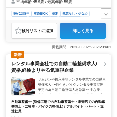
平均年齢 45.9歳 / 最高年齢 59歳
50代活躍中
車通勤OK
長期
残業なし・少なめ
男性歓迎
正社員
契約社員
自動車整備士
おすすめポイント
検討リスト
に追加
詳しく見る
＜成長と安定のバランス＞ 中高年の方々が活躍できる
環境でありながら、安定した雇用条件が整っています。
経験を活かしつつ、新たなスキルも磨ける職場で
掲載期間 2026/06/02〜2026/09/01
す。 ＜オートバイ愛好家に最適＞ バイク整備士と
して、オートバイの修理やメンテナンスに携われる環
新着
境。趣味を仕事に活かすことができる職場です。 ＜
レンタル事業会社での自動二輪整備求人/
労働環境のサポート＞ 長期的に働ける環境で、作業用
の装備は会社が用意するなど、働く環境づくりにも注力
資格,経験よりやる気重視企業
しています。
リムジンや輸入車等レンタル事業での自動車
整備求人 〜原付きバイクレンタル事業展開
予定の為自動二輪整備人材急募〜 主な業務
内容 ・中古で購入した原付きを整備しお客
様にレンタルする業務 ・お客様対応は事務
自動車整備士 (整備工場での自動車整備士・販売店での自動車
員が対応するので整備に専念可能な環境にな
整備士・二輪車・バイクの整備士) / アルバイト・パート・派
ります ＊新規展開になる為自動二輪専門整
遣社員
備士の従業員はおりません ＊自動二輪整備