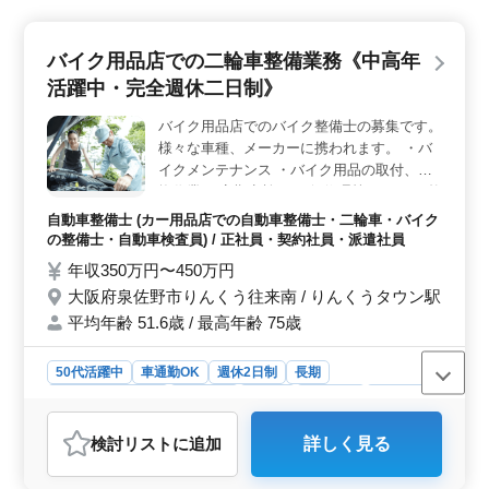
バイク用品店での二輪車整備業務《中高年
活躍中・完全週休二日制》
バイク用品店でのバイク整備士の募集です。
様々な車種、メーカーに携われます。 ・バ
イクメンテナンス ・バイク用品の取付、交
換作業 ・定期点検 ・一般修理等 ＊バイク整
備経験者歓迎！ ＊メカニック経験のある方
自動車整備士 (カー用品店での自動車整備士・二輪車・バイク
歓迎致します！ ＊ベテランシニア層も活躍
の整備士・自動車検査員) / 正社員・契約社員・派遣社員
してます！
年収350万円〜450万円
大阪府泉佐野市りんくう往来南 / りんくうタウン駅
平均年齢 51.6歳 / 最高年齢 75歳
50代活躍中
車通勤OK
週休2日制
長期
残業なし・少なめ
男性歓迎
正社員
契約社員
派遣社員
自動車整備士
検討リスト
に追加
詳しく見る
おすすめポイント
＜経験を活かせるバイク整備士を募集＞ 自動車整備士