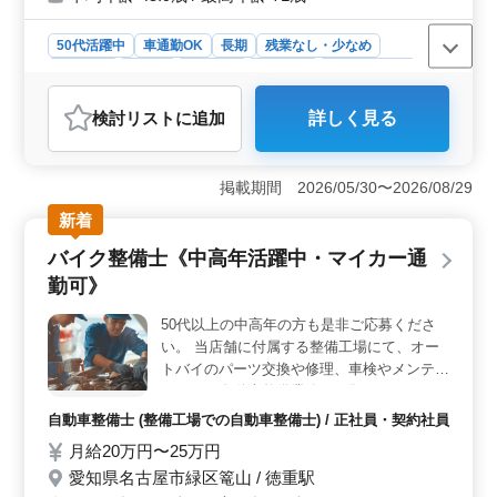
50代活躍中
車通勤OK
長期
残業なし・少なめ
男性歓迎
正社員
契約社員
派遣社員
自動車整備士
おすすめポイント
検討リスト
に追加
詳しく見る
＜経験を活かせる環境＞ ベテランの専門知識を持つ整
備士が求められています。これまでの経験やスキルを十
分に活かすことができる職場です。50歳以上の方が活躍
掲載期間 2026/05/30〜2026/08/29
しております。 ＜働きやすい職場＞ 勤務地は神奈
川県横浜市で、車通勤が可能です。また、残業が少なめ
新着
で、プライベートな時間を大切にしながら働けます。火
バイク整備士《中高年活躍中・マイカー通
曜日の定休日に加え、夏季休暇や年末年始休暇もあり、
オフもしっかり取れます。 ＜専門性を高めるチャン
勤可》
ス＞ 高い技術と専門性が求められます。この職場で
は、最新の技術や知識をさらに習得しながら、専門性を
50代以上の中高年の方も是非ご応募くださ
さらに高めることができます。
い。 当店舗に付属する整備工場にて、オー
トバイのパーツ交換や修理、車検やメンテナ
ンスなど自動車整備業務をお願いします。
※作業服などはこちらから支給いたします。
自動車整備士 (整備工場での自動車整備士) / 正社員・契約社員
月給20万円〜25万円
愛知県名古屋市緑区篭山 / 徳重駅