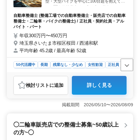
す。 ＜シニア世代の経験者も活躍中＞ 50代・60代
型・大型バイクを中心に100台超を抱えてお
のベテランスタッフが活躍している職場で、豊富な経験
り、今回就業意欲の高い方を募集していま
を持つ方々と一緒に働けます。残業が少なく、働きやす
す。 ・中高年歓迎、50代以上積極採用 ・社
自動車整備士 (整備工場での自動車整備士・販売店での自動車
い職場なので、ライフワークバランスも保ちやすい点が
会保険完備 ・交通費全額支給 ・服装自由
整備士・二輪車・バイクの整備士) / 正社員・契約社員・アル
魅力です。
バイト・パート
年収300万円〜450万円
埼玉県さいたま市桜区桜田 / 西浦和駅
平均年齢 45.2歳 / 最高年齢 52歳
50代活躍中
長期
残業なし・少なめ
女性歓迎
正社員
契約社員
アルバイト・パート
自動車整備士
おすすめポイント
検討リスト
に追加
詳しく見る
＜中高年の活躍＞ 50代以上の経験豊富な方が積極的に
採用され、安定したキャリアを築くことができます。過
去の経験や知識を活かして、チームのリーダーシップを
掲載期間 2026/05/10〜2026/08/09
発揮したり、新人の育成に携わることもできます。ま
た、企業の成長に貢献することで、自己成長も促進され
ます。 ＜福利厚生と働きやすさ＞ 社会保険完備や
◯二輪車販売店での整備士募集~50歳以上
交通費全額支給など、安心して働ける環境が整っていま
す。また、残業が少なく、服装も自由なため、仕事とプ
の方~◯
ライベートの両立がしやすい環境です。さらに、定期的