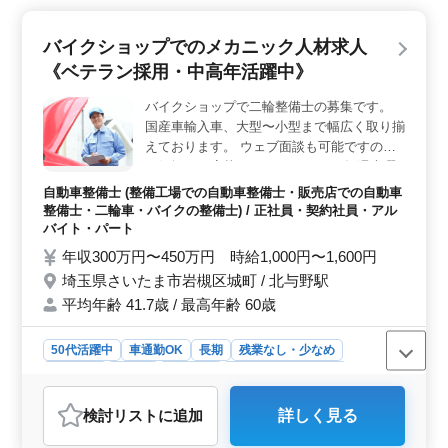
容は、ホンダ二輪バイクの整備から車検対応、部品の交
換・取り付け、カーナビ・ETCの設置、オーディオ・ナ
バイクショップでのメカニック人材求人
ビの取り付けなど多岐にわたります。自動車・二輪車整
《ベテラン採用・中高年活躍中》
備経験を活かすチャンスです。 ＜シニア現役活躍中
＞ シニア世代の方々も活躍中の職場です。今までの経
バイクショップで二輪整備士の募集です。
験を後輩に継承し、チームに貢献して働くことができま
国産車輸入車、大型〜小型まで幅広く取り揃
す。
えております。 ウェブ面談も可能ですので
お気軽にご応募くださいませ。 ・毎週木曜
日定休日（4週6～7休） ・50代以上のベテラ
自動車整備士 (整備工場での自動車整備士・販売店での自動車
ンさん採用を考えております。 ・交通費全
整備士・二輪車・バイクの整備士) / 正社員・契約社員・アル
額支給 ・社会保険完備
バイト・パート
年収300万円〜450万円 時給1,000円〜1,600円
埼玉県さいたま市岩槻区城町 / 北与野駅
平均年齢 41.7歳 / 最高年齢 60歳
50代活躍中
車通勤OK
長期
残業なし・少なめ
男性歓迎
正社員
契約社員
アルバイト・パート
自動車整備士
検討リスト
に追加
詳しく見る
おすすめポイント