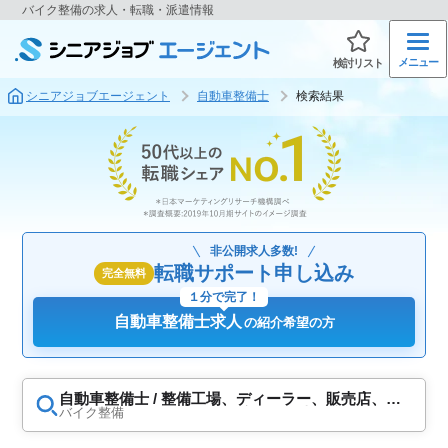
バイク整備の求人・転職・派遣情報
メニュー
検討リスト
シニアジョブエージェント
自動車整備士
検索結果
非公開求人多数!
転職サポート申し込み
完全無料
１分で完了！
自動車整備士求人
の紹介希望の方
自動車整備士 / 整備工場、ディーラー、販売店、ガ
ソリンスタンド、カー用品店、車検専門店、運送会
バイク整備
社・企業、二輪車・バイク、自動車検査員、板金・
塗装