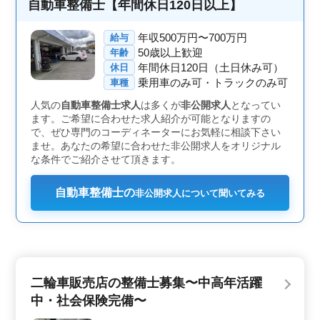
二輪車の整備や販売業務に携わります。納車整備や検査
自動車整備士【年間休日120日以上】
業務、車検業務、さらにはカスタム業務など、多彩な作
業があります。対応車種は原付きから大型車両まで幅広
年収500万円〜700万円
給与
く扱います。また、ベテラン整備士の経験と知識を活か
50歳以上歓迎
年齢
し、技術の向上や新たなスキルの習得にも積極的に取り
年間休日120日（土日休み可）
休日
組むことができます。 ＜給与と福利厚生＞ 年収400
乗用車のみ可・トラックのみ可
万円〜500万円＋全額支給の通勤手当が用意されていま
車種
す。さらに、賞与があり、安定した収入を得ることがで
人気の
自動車整備士求人
は多くが
非公開求人
となってい
きます。福利厚生も整っており、雇用・労災・健康・厚
ます。ご希望に合わせた求人紹介が可能となりますの
生など、働きやすい環境が整っています。
で、ぜひ専門のコーディネーターにお気軽に相談下さい
ませ。あなたの希望に合わせた非公開求人をオリジナル
な条件でご紹介させて頂きます。
自動車整備士の
非公開求人について聞いてみる
二輪車販売店の整備士募集〜中高年活躍
中・社会保険完備〜