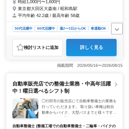
時給1,000円〜1,600円
に興味ある方急募 備考 ・通勤手段：車,バイ
東京都大田区大森南 / 昭和島駅
ク,自転車可能 ・交通費：全額支給 ・必要資
平均年齢 42.2歳 / 最高年齢 58歳
格：普通自動車免許 ・昇給制度あり ・雇用
形態：アルバイト,パート ◯バイク整備未経
験者でも整備経験あれば活躍できる企業です
50代活躍中
60代活躍中
週2〜3日からOK
車通勤OK
◯現職勤めながら転職活動している方お気軽
週休2日制
長期
女性歓迎
派遣社員
にご応募ください
アルバイト・パート
自動車整備士
検討リスト
に追加
詳しく見る
おすすめポイント
＜やる気重視の自動二輪整備求人＞ この求人は自動車
整備の経験よりも、やる気や興味を重視するレンタル事
掲載期間 2026/05/16〜2026/08/15
業会社での自動二輪整備の求人です。主な業務は中古で
購入した原付きの整備とレンタル業務です。整備士とし
てのスキルを活かしながら新しい分野でのキャリアを築
自動車販売店での整備士業務・中高年活躍
けます。 ＜快適な労働環境と待遇＞ 車、バイク、
中！曜日選べるシフト制
自転車での通勤が可能で、交通費は全額支給されます。
無料駐車場も完備されており、通勤に関するストレスを
◯行田市の販売店にて自動車整備士の業務を
軽減できます。昇給制度があり、給与の向上も期待でき
行っていただきます。 取り扱い車種は軽自
ます。 ＜募集条件と応募要件＞ 必要な資格は普通
自動車免許で自動車整備士資格があれば尚可です。整備
動車からバイク、大型バスまでと様々です。
士経験が10年以上ある方やバイク整備経験がある方が求
・点検整備、緊急整備、分解整備 ・車検対
められていますが未経験者でもやる気があればチャレン
応 ・部品の交換や取り付け、補修 等 ※年間
自動車整備士 (整備工場での自動車整備士・二輪車・バイクの
ジできる環境です。