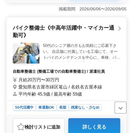
＜長期での安定勤務＞ 当店では毎週木曜日を定休日と
しており、週に6〜7日の休みがあります。残業も少なめ
掲載期間 2026/06/06〜2026/09/05
で、長期間安定して働くことができます。これにより、
プライベートの充実と仕事の両立が可能です。 ＜中
高年の活躍＞ 50代以上の経験豊富なベテランの方々も
バイク整備士《中高年活躍中・マイカー通
多数活躍しています。技術や知識を持つ方々がチームを
勤可》
支え、若手との連携を図りながら、高い品質のサービス
を提供しています。年齢に関係なく、活躍の場が広がっ
50代のシニア層の方もお気軽にご応募下さ
ています。 ＜交通費全額支給＞ 車通勤が可能であ
い。 自店舗に付属している工場にて、オー
り、交通費は全額支給されます。通勤手当の支給によ
り、働く方々の負担を軽減し、快適な通勤環境を整えて
トバイのメンテナンスを中心に、車検、パー
います。これにより、遠方からの通勤も安心です。
ツの取付や修理、消耗品などの交換を担当し
ていただきます。 整備工場での勤務経験の
自動車整備士 (整備工場での自動車整備士) / 派遣社員
ある方や、資格をお持ちの方ぜひご応募お待
月給20万円〜30万円
ちしております。
愛知県名古屋市緑区篭山 / 名鉄名古屋本線
平均年齢 45.9歳 / 最高年齢 59歳
50代活躍中
車通勤OK
長期
残業なし・少なめ
男性歓迎
派遣社員
自動車整備士
おすすめポイント
検討リスト
に追加
詳しく見る
＜経験と安定のバランス＞ 整備士としての経験を活か