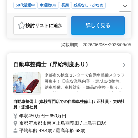
50代活躍中
車通勤OK
長期
残業なし・少なめ
男性歓迎
正社員
契約社員
アルバイト・パート
自動車整備士
検討リスト
に追加
詳しく見る
おすすめポイント
＜安定した雇用環境＞ バイクショップでは中高年の活
躍を支援し、定期的な休暇と交通費全額支給など、働き
掲載期間 2026/06/06〜2026/09/05
やすい環境が整っています。企業の従業員数が100人と大
規模であるため、安定感もあります。 ＜経験者優遇
＞ 二輪自動車整備経験5年以上と2級自動車整備士また
自動車整備士（昇給制度あり）
は検査員の資格を持つ方を求めています。バイクショッ
プでは、ベテランの方々の経験や技術を活かした作業が
京都市の検査センターで自動車整備スタッフ
求められます。 ＜充実した福利厚生＞ 雇用・労
募集中！ ◯主な業務内容 ・定期点検整備、
災・健康・厚生などの福利厚生が整っています。休憩時
納車整備、車検対応 ・部品の交換・取り付
間も90分あり、健康面でも配慮されています。さらに、
け・補修 ・トラブルシューティング時の整
バイクの種類が幅広く取り揃えられているため、技術の
備業務全般 ・お客さんの見積もり対応 ・カ
幅広い向上が期待されます。
自動車整備士 (車検専門店での自動車整備士) / 正社員・契約社
ーナビ・ETCの設置 ・オーディオ・ナビ等
員・派遣社員
の取付け シニア世代のベテランスタッフも
年収450万円〜650万円
活躍中です。 アットホームで働きやすい企
京都府京都市南区上鳥羽鴨田 / 上鳥羽口駅
業です。 ＊賞与あり ＊昇給制度あり ＊バイ
平均年齢 49.4歳 / 最高年齢 68歳
ク・自転車通勤OK ＊50歳以上活躍中 ＊60
歳以上活躍中