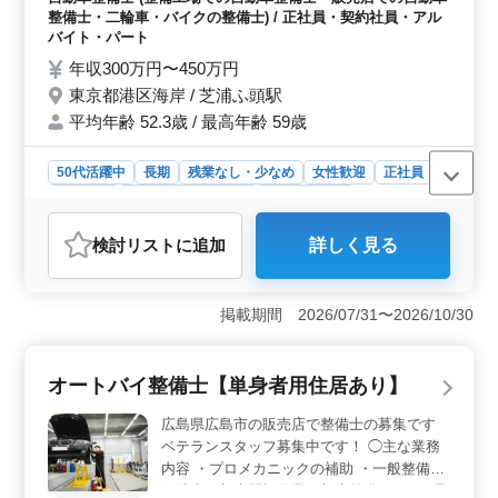
給されます。経験を活かし、ベテランメカニックとして
ラン採用 ・社会保険完備 ・交通費全額支給
整備士・二輪車・バイクの整備士) / 正社員・契約社員・アル
活躍できる職場です。
バイト・パート
年収300万円〜450万円
東京都港区海岸 / 芝浦ふ頭駅
平均年齢 52.3歳 / 最高年齢 59歳
50代活躍中
長期
残業なし・少なめ
女性歓迎
正社員
契約社員
アルバイト・パート
自動車整備士
おすすめポイント
検討リスト
に追加
詳しく見る
＜二輪車販売店 整備士 募集＞ 東京都港区に位置する二
輪車販売店が、経験豊富な整備士を募集しています。バ
イクの納車整備や分解整備、オーバーホールなど、幅広
掲載期間 2026/07/31〜2026/10/30
い整備業務に携わります。50歳以上の方も歓迎し、ベテ
ランの方に最適な環境が整っています。 ＜魅力的な
待遇＞ 経験者を歓迎する職場で、50代以上の中高年の
オートバイ整備士【単身者用住居あり】
方が活躍中。社会保険が完備され、交通費も全額支給さ
れます。週休2日制で、休日は月9日（1ヶ月のシフト制）
広島県広島市の販売店で整備士の募集です
で、年間休日は107日。育児休暇や有給休暇も取得可能で
ベテランスタッフ募集中です！ ◯主な業務
す。 ＜企業情報＞ 東京都港区に拠点を置く二輪車
内容 ・プロメカニックの補助 ・一般整備
販売・整備の専門店。734人の従業員がおり、平均年齢は
（洗車、新車開梱作業、新車整備、ＥＴＣ取
52.3歳。禁煙対策も実施されており、自動車整備業にお