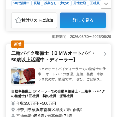
50代活躍中
長期
残業なし・少なめ
男性歓迎
正社員
契約社員
自動車整備士
おすすめポイント
検討リスト
に追加
詳しく見る
＜経験を活かす＞ この求人は二輪バイク整備の経験が5
年以上ある方を募集します。必要な資格を持っている方
は、即戦力として活躍できる環境が整っています。
掲載期間 2026/05/30〜2026/08/29
＜通勤の利便性＞ マイカー、バイク通勤が可能で、駐
車場も無料です。最寄りの古川橋駅からのアクセスも良
新着
く、通勤に便利な立地条件を備えています。 ＜働き
二輪バイク整備士【ＢＭＷオートバイ・
やすい環境＞ 週休2日のシフト制で、夏季休暇、年末年
始休暇、GW休暇の長期休暇があります。また、残業は月
50歳以上活躍中・ディーラー】
平均15時間と少なめで、プライベートとのバランスを保
ちやすい職場です。
ＢＭＷオートバイディーラーでの整備士の仕
事 ・オートバイの修理、点検、整備、車検
５０代の方、歓迎です。 ぜひ、ご経験スキ
ルを活かしてください。 ☆車通勤可能 ☆残
業少なめ ☆時間外手当あり
自動車整備士 (ディーラーでの自動車整備士・二輪車・バイク
の整備士) / 正社員・契約社員・派遣社員
年収350万円〜500万円
神奈川県横浜市都筑区早渕 / 東山田駅
平均年齢 45.9歳 / 最高年齢 71歳