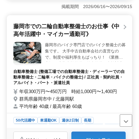
経験5年以上の方を求めています。バイク用品店での整備
掲載期間 2026/06/16〜2026/09/15
業務に携わり、バイクメンテナンスやバイク用品の取
付、交換作業、定期点検、一般修理などを行います。バ
イク整備の経験者やメカニック経験のある方、ベテラン
藤岡市での二輪自動車整備士のお仕事《中
シニアの方々も大歓迎です。 ＜安定した給与と福利
高年活躍中・マイカー通勤可》
厚生＞ 年収は380万円から420万円で、通勤手当は全額
支給されます。また、年2回の賞与があり、雇用・労災・
藤岡市のバイク専門店でのバイク整備士の募
健康・厚生などの福利厚生も整っています。安定した環
集です。 大手中古自動車会社の直営なの
境で働くことができます。 ＜プライベートも充実の
完全週休二日制＞ 完全週休二日制を採用しており、プ
で、制度や福利厚生もばっちり！ 《業務内
ライベートを充実させながら働くことができます。シフ
容》 ・定期点検整備、納車整備、車検対応
ト制の休日や年間110日の休暇を利用して、家族や趣味と
・部品の交換・取り付け・補修 ・トラブル
自動車整備士 (整備工場での自動車整備士・ディーラーでの自
の時間を大切にできます。
シューティング時の整備業務全般 ・小型か
動車整備士・二輪車・バイクの整備士) / 正社員・契約社員・
ら大型、世界各国のバイクを扱います ・お
アルバイト・パート・派遣社員
客さんの見積もり対応 ・フロント業務一部
年収300万円〜450万円 時給1,000円〜1,400円
あり 等 ＊備考＊ ・50代以上積極採用中 ・
群馬県藤岡市中 / 北藤岡駅
社会保険完備
平均年齢 40歳 / 最高年齢 60歳
50代活躍中
車通勤OK
週休2日制
長期
残業なし・少なめ
男性歓迎
正社員
契約社員
派遣社員
アルバイト・パート
自動車整備士