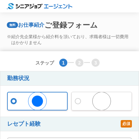
ご登録フォーム
お仕事紹介
無料
※紹介先企業様から紹介料を頂いており、
求職者様は一切費用
はかかりません
ステップ
1
2
3
勤務状況
在職中
離職中
レセプト経験
必須