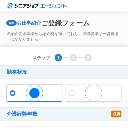
ご登録フォーム
お仕事紹介
無料
※紹介先企業様から紹介料を頂いており、
求職者様は一切費用
はかかりません
ステップ
1
2
3
勤務状況
在職中
離職中
介護経験年数
必須